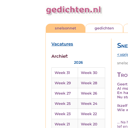
snelsonnet
gedichten
Vacatures
Sne
< vori
Archief:
2026
snelso
Week 31
Week 30
Tro
Week 29
Week 28
Geert
Al mo
En ha
Week 27
Week 26
Nu st
Week 25
Week 24
Ikzel
Wie w
Week 23
Week 22
... N
Week 21
Week 20
lef en 