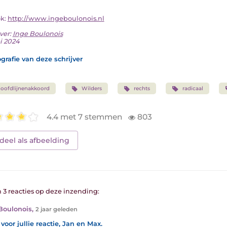
ok:
http://www.ingeboulonois.nl
ver:
Inge Boulonois
i 2024
grafie van deze schrijver
oofdlijnenakkoord
Wilders
rechts
radicaal
4.4 met 7 stemmen
803
deel als afbeelding
n 3 reacties op deze inzending:
Boulonois
,
2 jaar geleden
voor jullie reactie, Jan en Max.