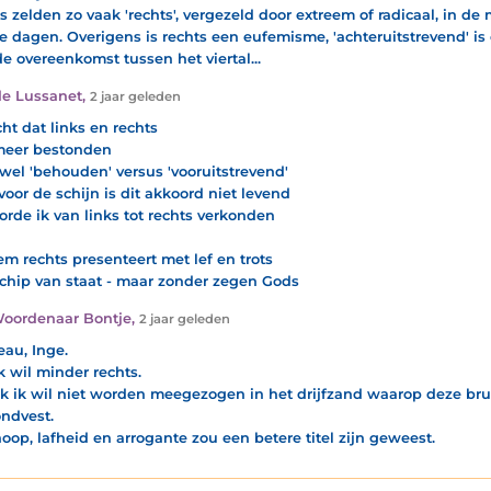
s zelden zo vaak 'rechts', vergezeld door extreem of radicaal, in de
te dagen. Overigens is rechts een eufemisme, 'achteruitstrevend' is 
de overeenkomst tussen het viertal...
e Lussanet
,
2 jaar geleden
cht dat links en rechts
meer bestonden
wel 'behouden' versus 'vooruitstrevend'
 voor de schijn is dit akkoord niet levend
orde ik van links tot rechts verkonden
em rechts presenteert met lef en trots
chip van staat - maar zonder zegen Gods
oordenaar Bontje
,
2 jaar geleden
au, Inge.
k wil minder rechts.
k ik wil niet worden meegezogen in het drijfzand waarop deze bruin
ndvest.
op, lafheid en arrogante zou een betere titel zijn geweest.