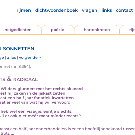
rijmen
dichtwoordenboek
vragen
links
contact
netgedichten
poëzie
hartenkreten
ri
lsonnetten
ge
|
alles
|
volgende >
nnet (nr. 8.364):
ts & radicaal
 Wilders glundert met het rechts akkoord
est hij zaken in de ijskast zetten
ast een half jaar fanatiek kwartetten
aat er veel van wat hij wil verwoord
f heb wel een vraagje, eentje slechts:
il er ook niet méér maar mínder rechts?
a haast een half jaar onderhandelen is er een hoofdlijnenakoord tusse
trots. ...