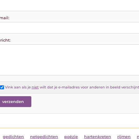
mail:
richt:
Vink aan als je
niet
wilt dat je e-mailadres voor anderen in beeld verschijn
gedichten
netgedichten
poëzie
hartenkreten
rijmen