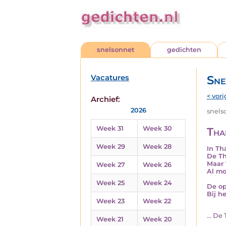
snelsonnet
gedichten
Vacatures
Sne
< vori
Archief:
2026
snelso
Week 31
Week 30
Tha
Week 29
Week 28
In Th
De Th
Maar 
Week 27
Week 26
Al mo
Week 25
Week 24
De op
Bij h
Week 23
Week 22
... De
Week 21
Week 20