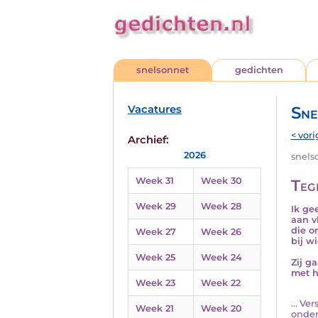
snelsonnet
gedichten
Vacatures
Sne
< vori
Archief:
2026
snelso
Week 31
Week 30
Teg
Week 29
Week 28
Ik ge
aan v
die o
Week 27
Week 26
bij w
Week 25
Week 24
Zij g
met h
Week 23
Week 22
... V
Week 21
Week 20
onder