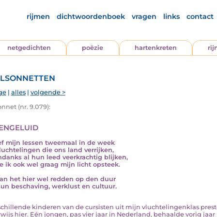
rijmen
dichtwoordenboek
vragen
links
contact
netgedichten
poëzie
hartenkreten
ri
lsonnetten
ge
|
alles
|
volgende >
nnet (nr. 9.079):
engeluid
ef mijn lessen tweemaal in de week
luchtelingen die ons land verrijken,
ndanks al hun leed veerkrachtig blijken,
ie ik ook wel graag mijn licht opsteek.
aan het hier wel redden op den duur
un beschaving, werklust en cultuur.
erschillende kinderen van de cursisten uit mijn vluchtelingenklas pr
wijs hier. Eén jongen, pas vier jaar in Nederland, behaalde vorig jaar