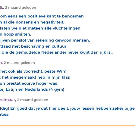
S.
,
2 maand geleden
om eens een positieve kant te benoemen
n al die nonsens en negativiteit,
laten we niet meteen alle vluchtelingen
n hoop smijten,
lijven per slot van rekening gewoon mensen,
rdaad met beschaving en cultuur
 die de gemiddelde Nederlander liever kwijt dan rijk is...
m
,
2 maand geleden
e het ook als voorrecht, beste Wim
k het meegemaakt heb in mijn klas
un prestatiecurve hoger was
 bij Latijn en Nederlands (4 gym)
meimaar
,
2 maand geleden
dig! En goed dat je dat hier deelt, jouw lessen hebben zeker bij
ties.