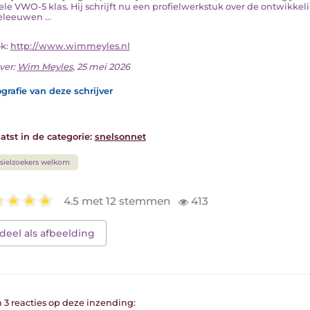
hele VWO-5 klas. Hij schrijft nu een profielwerkstuk over de ontwikke
leeuwen ...
ok:
http://www.wimmeyles.nl
ver:
Wim Meyles
, 25 mei 2026
grafie van deze schrijver
atst in de categorie:
snelsonnet
sielzoekers welkom
4.5 met 12 stemmen
413
deel als afbeelding
n 3 reacties op deze inzending: