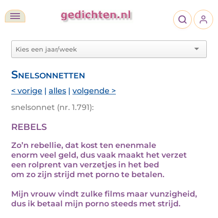
Snelsonnetten
< vorige
|
alles
|
volgende >
snelsonnet (nr. 1.791):
REBELS
Zo’n rebellie, dat kost ten enenmale
enorm veel geld, dus vaak maakt het verzet
een rolprent van verzetjes in het bed
om zo zijn strijd met porno te betalen.
Mijn vrouw vindt zulke films maar vunzigheid,
dus ik betaal mijn porno steeds met strijd.