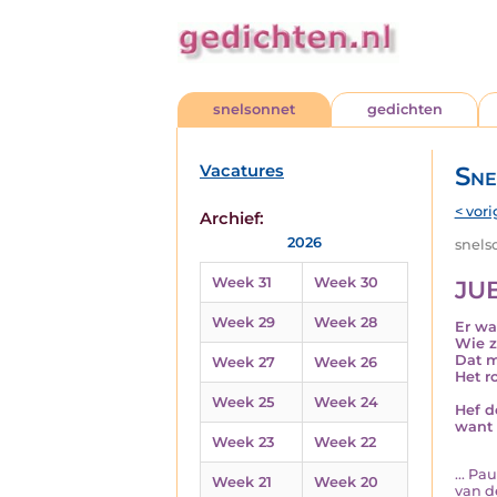
snelsonnet
gedichten
Vacatures
Sne
< vori
Archief:
2026
snelso
Week 31
Week 30
JU
Week 29
Week 28
Er wa
Wie z
Dat m
Week 27
Week 26
Het r
Week 25
Week 24
Hef d
want 
Week 23
Week 22
... P
Week 21
Week 20
van d