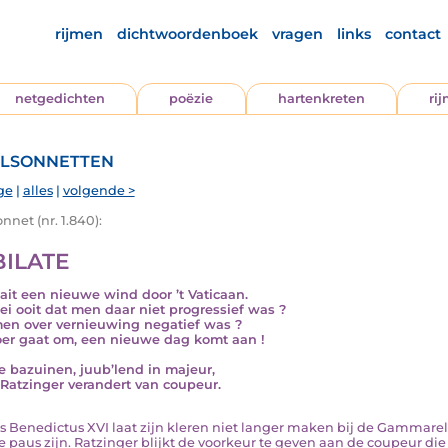
rijmen
dichtwoordenboek
vragen
links
contact
netgedichten
poëzie
hartenkreten
ri
lsonnetten
ge
|
alles
|
volgende >
nnet (nr. 1.840):
BILATE
ait een nieuwe wind door ’t Vaticaan.
ei ooit dat men daar niet progressief was ?
en over vernieuwing negatief was ?
oer gaat om, een nieuwe dag komt aan !
e bazuinen, juub’lend in majeur,
Ratzinger verandert van coupeur.
aus Benedictus XVI laat zijn kleren niet langer maken bij de Gammarell
e paus zijn. Ratzinger blijkt de voorkeur te geven aan de coupeur die