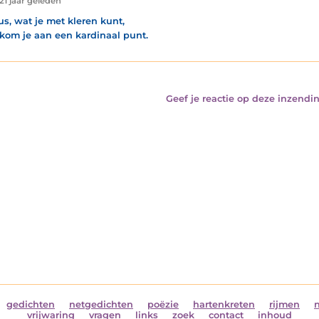
21 jaar geleden
us, wat je met kleren kunt,
 kom je aan een kardinaal punt.
Geef je reactie op deze inzendin
gedichten
netgedichten
poëzie
hartenkreten
rijmen
vrijwaring
vragen
links
zoek
contact
inhoud