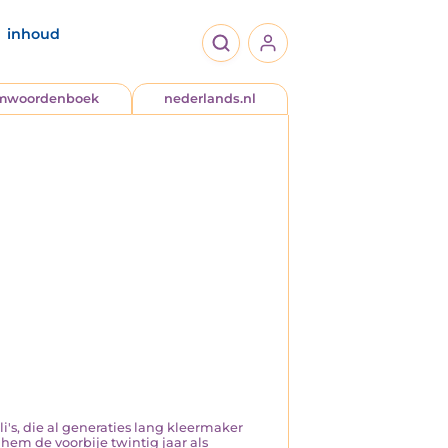
inhoud
jmwoordenboek
nederlands.nl
i's, die al generaties lang kleermaker
 hem de voorbije twintig jaar als