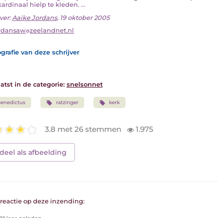
ardinaal hielp te kleden. ...
ver:
Aaike Jordans
, 19 oktober 2005
rdansaw
zeelandnet.nl
grafie van deze schrijver
atst in de categorie:
snelsonnet
enedictus
ratzinger
kerk
3.8 met 26 stemmen
1.975
deel als afbeelding
1 reactie op deze inzending: