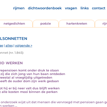
rijmen
dichtwoordenboek
vragen
links
contact
netgedichten
poëzie
hartenkreten
ri
lsonnetten
ge
|
alles
|
volgende >
nnet (nr. 1.845):
d werken
repensioen komt onder druk te staan
zij die zich jong van hun baan ontdeden
meestal al vroegtijdig uitgetreden
eeft de ouder dom zijn werk gedaan
t hij er bij neer valt dus blijft werken
 alle kosten mooi binnen de perken
en onderzoek wijst uit dat mensen die vervroegd met pensioen gaan
n werken ...