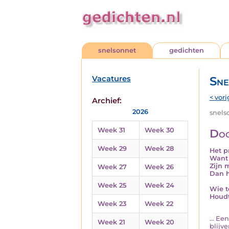
snelsonnet
gedichten
Vacatures
Sne
< vori
Archief:
2026
snelso
Week 31
Week 30
Doo
Week 29
Week 28
Het p
Want 
Zijn 
Week 27
Week 26
Dan h
Week 25
Week 24
Wie to
Houdt
Week 23
Week 22
... E
Week 21
Week 20
blijve