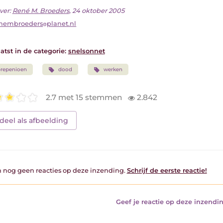
ver:
René M. Broeders
, 24 oktober 2005
enembroeders
planet.nl
atst in de categorie:
snelsonnet
repenioen
dood
werken
2.7 met 15 stemmen
2.842
deel als afbeelding
jn nog geen reacties op deze inzending.
Schrijf de eerste reactie!
Geef je reactie op deze inzendin