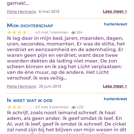
gemak!…
Lees meer >
Petra Hermans
6 mei 2013
Mijn dichterschap
hartenkreet
4.0 met 1 stemmen
924
Ik lag daar in mijn bed, jaren, maanden, dagen,
uren, secondes, momenten. Er was de stilte, het
verdriet en eenzaamheid en de ademhaling. Er
waren geen pijn en verdriet; want deze twee
woorden dekten de lading niet meer. De zon
scheen binnen en ik zag het Licht verplaatsen:
van de éne muur, op de andere. Het Licht
verschoof. Ik was veilig…
Lees meer >
Petra Hermans
25 juni 2013
Ik weet wat ik doe
hartenkreet
2.7 met 3 stemmen
1.212
Ik schrijf, zoals nooit iemand schreef. Ik haal
adem, als geen ander. Ik geef omdat ik leef. En
Al, wat ik leef, geef ik omdat ik schreef. De cirkel
zal rond zijn bij het blijven van mijn wezen in dit