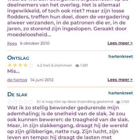
deelnemers van het overleg. Het is allemaal
ingewikkeld, of toch ook niet? maar zijn losse
flodders, treffen hun doel, doen de vergadering
alweer verzanden, in de patronen die er, in de
jaren, zo storend zijn ingeslopen. Geraakt door
moedeloosheid…
Lees meer >
Kees
6 oktober 2010
Ontslag
hartenkreet
4.2 met 6 stemmen
1.591
Mis…
Lees meer >
de hertog
14 juni 2012
De slak
hartenkreet
Er is nog niet op deze inzending gestemd.
1.143
Wat ik zo stellig bewonder gedurende mijn
ademhaling; is de snelheid van de slak. Je zou
ook kunnen beweren: de traagheid van de slak.
Maar, in zijn slakkengang, draagt hij de wereld
op zijn glibberige, natte rug. Zijn lucht, zijn
leven en tempo: hij draagt de lasten met