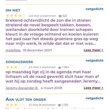
om niet
netgedicht
4.0 met 2 stemmen
522
brekend ochtendlicht de zon die in stralen
strelend de nevel bespeelt takken, bossen,
weilanden doorkliefd door treinen schapen
kleurt in de vroege ochtend en koeien kuieren
het pad naar het steeds groenere gras op weg
naar mijn werk, ik wilde dat dat er niet was…
Lees meer >
molefiets
18 december 2007
zondagswerk
netgedicht
2.5 met 2 stemmen
1.064
op maandag ligt zij in de agenda met haar
lichaam uit de naad gewerkt sluit haar man af
wat hij op zondag heeft aangesneden Jeremy…
Lees meer >
Jeremy Alexander R.
4 maart 2008
Aan vlijt ten onder
netgedicht
3.1 met 8 stemmen
1.033