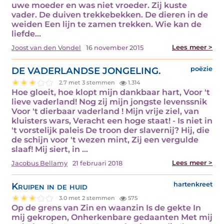
uwe moeder en was niet vroeder. Zij kuste
vader. De duiven trekkebekken. De dieren in de
weiden Een lijn te zamen trekken. Wie kan de
liefde…
Lees meer >
Joost van den Vondel
16 november 2015
DE VADERLANDSE JONGELING.
poëzie
2.7 met 3 stemmen
1.314
Hoe gloeit, hoe klopt mijn dankbaar hart, Voor 't
lieve vaderland! Nog zij mijn jongste levenssnik
Voor 't dierbaar vaderland ! Mijn vrije ziel, van
kluisters wars, Veracht een hoge staat! - Is niet in
't vorstelijk paleis De troon der slavernij? Hij, die
de schijn voor 't wezen mint, Zij een vergulde
slaaf! Mij siert, in …
Lees meer >
Jacobus Bellamy
21 februari 2018
Kruipen in de huid
hartenkreet
3.0 met 2 stemmen
575
Op de grens van Zin en waanzin Is de gekte In
mij gekropen, Onherkenbare gedaanten Met mij