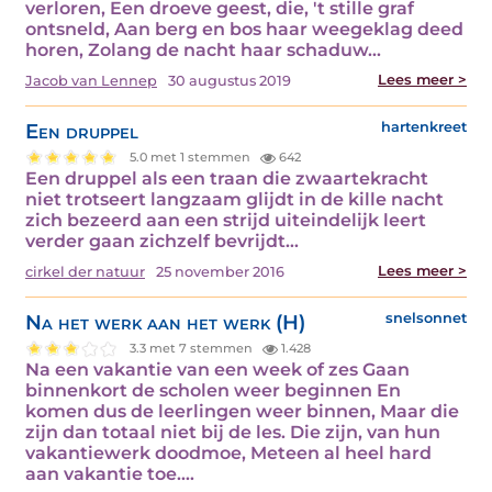
verloren, Een droeve geest, die, 't stille graf
ontsneld, Aan berg en bos haar weegeklag deed
horen, Zolang de nacht haar schaduw…
Lees meer >
Jacob van Lennep
30 augustus 2019
Een druppel
hartenkreet
5.0 met 1 stemmen
642
Een druppel als een traan die zwaartekracht
niet trotseert langzaam glijdt in de kille nacht
zich bezeerd aan een strijd uiteindelijk leert
verder gaan zichzelf bevrijdt…
Lees meer >
cirkel der natuur
25 november 2016
Na het werk aan het werk (H)
snelsonnet
3.3 met 7 stemmen
1.428
Na een vakantie van een week of zes Gaan
binnenkort de scholen weer beginnen En
komen dus de leerlingen weer binnen, Maar die
zijn dan totaal niet bij de les. Die zijn, van hun
vakantiewerk doodmoe, Meteen al heel hard
aan vakantie toe.…