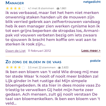
Manager
netgedicht
4.1 met 8 stemmen
1.861
ik was verbaasd, maar liet het hem niet merken
onwennig staken handen uit de mouwen zijn
blik verried gebrek aan zelfvertrouwen vandaag
heb ik een manager zien werken cynisme kon ik
tot een grijns beperken de stropdas los, Armani-
pak vol vouwen verbeten bezig om iets zwaars
te sjouwen ik bracht hem koffie om wat aan te
sterken ik rook zijn…
Lees meer >
Daan de Ligt
11 februari 2012
Zo zong de bloem in de vaas
poëzie
3.5 met 22 stemmen
3.833
Ik ben een bloem van 't veld Wie droeg mij mee
ter stede Waar 'k nooit of nooit meer bidden zal
Lijk ginder in het rustige dal Mijn simpele
bloemgebeden. Ik sta hier in dees mooie vaas Zo
triestig te verwelken Gij hebt mijn herte zeer
gedaan. Ach mensen, zult gij nooit verstaan De
taal van bloemenkelken. Ik ben een bloem van 't
veld…