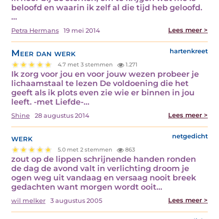
beloofd en waarin ik zelf al die tijd heb geloofd.
…
Lees meer >
Petra Hermans
19 mei 2014
Meer dan werk
hartenkreet
4.7 met 3 stemmen
1.271
Ik zorg voor jou en voor jouw wezen probeer je
lichaamstaal te lezen De voldoening die het
geeft als ik plots even zie wie er binnen in jou
leeft. -met Liefde-…
Lees meer >
Shine
28 augustus 2014
werk
netgedicht
5.0 met 2 stemmen
863
zout op de lippen schrijnende handen ronden
de dag de avond valt in verlichting droom je
ogen weg uit vandaag en versaag nooit breek
gedachten want morgen wordt ooit…
Lees meer >
wil melker
3 augustus 2005