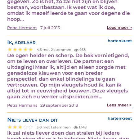
gegeven. Zo is het, zo zal het zijn en blijven
bestaan, voortbestaan. Ik weet wat ik doe,
omdat ik mezelf leerde te gaan voor degene die
hoop…
Lees meer >
Petra Hermans
7 juli 2013
Ik, adelaar
hartenkreet
4.5 met 2 stemmen
958
De ogen helder en scherp. De bek vernietigend,
om te leven en overleven. De partner: een
uitdaging! Maar ik, altijd en alleen zorgde met
genadeloze klauwen voor een breder
perspectief, dan enkel blindelings te gaan
vertrouwen. Op mijn vleugels houd ik, kan ik
altijd tot in eeuwigheid bouwen. Deze vleugels
gaan zich nu verder uitspreiden om…
Lees meer >
Petra Hermans
29 september 2013
Niets liever dan dit
hartenkreet
3.0 met 1 stemmen
1.148
Ik zal niets liever doen dan stralen bij iedere
boodschap die er is te behalen. Niets liever, dan