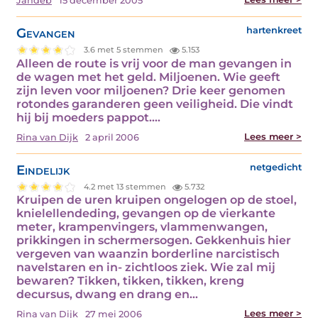
Jandeb
15 december 2005
Gevangen
hartenkreet
3.6 met 5 stemmen
5.153
Alleen de route is vrij voor de man gevangen in
de wagen met het geld. Miljoenen. Wie geeft
zijn leven voor miljoenen? Drie keer genomen
rotondes garanderen geen veiligheid. Die vindt
hij bij moeders pappot.…
Lees meer >
Rina van Dijk
2 april 2006
Eindelijk
netgedicht
4.2 met 13 stemmen
5.732
Kruipen de uren kruipen ongelogen op de stoel,
knielellendeding, gevangen op de vierkante
meter, krampenvingers, vlammenwangen,
prikkingen in schermersogen. Gekkenhuis hier
vergeven van waanzin borderline narcistisch
navelstaren en in- zichtloos ziek. Wie zal mij
bewaren? Tikken, tikken, tikken, kreng
decursus, dwang en drang en…
Lees meer >
Rina van Dijk
27 mei 2006