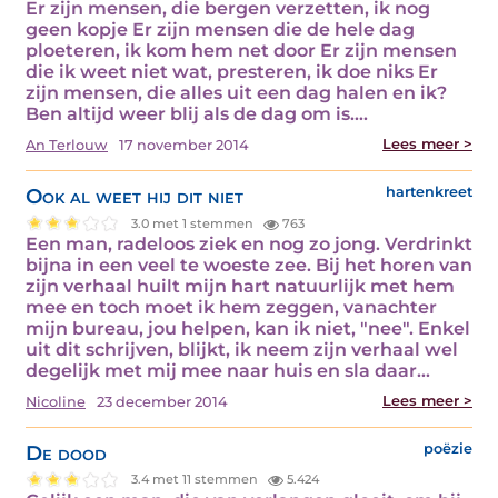
Er zijn mensen, die bergen verzetten, ik nog
geen kopje Er zijn mensen die de hele dag
ploeteren, ik kom hem net door Er zijn mensen
die ik weet niet wat, presteren, ik doe niks Er
zijn mensen, die alles uit een dag halen en ik?
Ben altijd weer blij als de dag om is.…
Lees meer >
An Terlouw
17 november 2014
Ook al weet hij dit niet
hartenkreet
3.0 met 1 stemmen
763
Een man, radeloos ziek en nog zo jong. Verdrinkt
bijna in een veel te woeste zee. Bij het horen van
zijn verhaal huilt mijn hart natuurlijk met hem
mee en toch moet ik hem zeggen, vanachter
mijn bureau, jou helpen, kan ik niet, "nee". Enkel
uit dit schrijven, blijkt, ik neem zijn verhaal wel
degelijk met mij mee naar huis en sla daar…
Lees meer >
Nicoline
23 december 2014
De dood
poëzie
3.4 met 11 stemmen
5.424