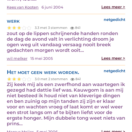
Lees meer >
Kees van Kooten
6 juni 2004
werk
netgedicht
3.3 met 3 stemmen
841
zout op de lippen schrijnende handen ronden
de dag de avond valt in verlichting droom je
ogen weg uit vandaag versaag nooit breek
gedachten morgen wordt ooit…
Lees meer >
wil melker
15 mei 2005
Het moet geen werk worden.
netgedicht
3.0 met 2 stemmen
841
Zij keek mij als een zwerfhond aan waartegen ik
gezegd had dattie lief was. Kauwgom is aan mij
niet besteed ik houd niet van kleverige dingen
en ben zuinig op mijn tanden zij zijn er klaar
voor en wachten vroeg of laat komt er wel weer
een strot langs om af te bijten liefst voor de
ergste honger. Mijn dubbele tong weet niets van
prins…
Lees meer >
Marcus Meijer
5 mei 2006