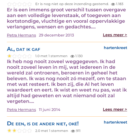
Er is nog niet op deze inzending gestemd.
1.183
Er is een immens groot verschil tussen overgave
aan een volledige levenstaak, of toegeven aan
kortstondige, vluchtige en vooral oppervlakkige
verlangens, wensen en gedachtes.…
Lees meer >
Petra Hermans
29 december 2013
Al, dat ik gaf
hartenkreet
1.0 met 1 stemmen
1.130
Ik heb nog nooit zoveel weggegeven. Ik had
nooit zoveel leven in mij, wat iedereen in de
wereld zal ontroeren, beroeren in geheel het
beleven. Ik was nog nooit zó mezelf, om te staan
met wat resteert. Ik ben zij, die Al het leven
waardeert en eert. Ik wist en weet nu pas, wat ik
altijd had geweten en wat niemand ooit zal
vergeten.…
Lees meer >
Petra Hermans
11 juni 2014
De een, is de ander niet, oké!
hartenkreet
2.0 met 1 stemmen
911