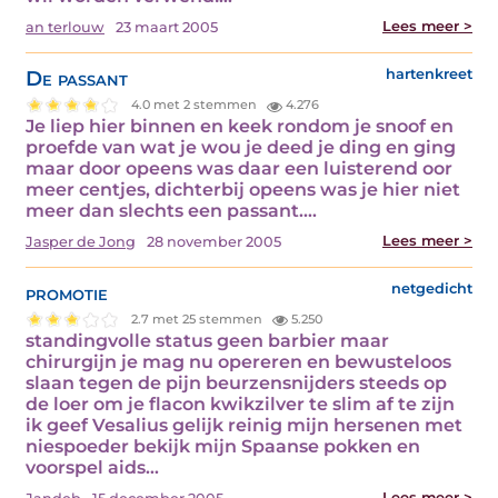
Lees meer >
an terlouw
23 maart 2005
De passant
hartenkreet
4.0 met 2 stemmen
4.276
Je liep hier binnen en keek rondom je snoof en
proefde van wat je wou je deed je ding en ging
maar door opeens was daar een luisterend oor
meer centjes, dichterbij opeens was je hier niet
meer dan slechts een passant.…
Lees meer >
Jasper de Jong
28 november 2005
promotie
netgedicht
2.7 met 25 stemmen
5.250
standingvolle status geen barbier maar
chirurgijn je mag nu opereren en bewusteloos
slaan tegen de pijn beurzensnijders steeds op
de loer om je flacon kwikzilver te slim af te zijn
ik geef Vesalius gelijk reinig mijn hersenen met
niespoeder bekijk mijn Spaanse pokken en
voorspel aids…
Lees meer >