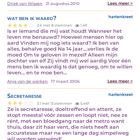
Lees meer >
Driek van Wissen
21 augustus 2010
wat ben ik waard?
hartenkreet
3.6 met 8 stemmen
1.411
Is er iemand die mij vast houdt Wanneer het
leven me benauwd? Hoeveel mensen hier op
aard Vinden mij nog iets waard? Ik ben van
alles, behalve goed Na 14 jaar....verlies ik de
moed Om te geloven in mezelf Alleen mijn
dochter van elf Zij vindt mij wel aardig Voor één
mens ben ik waardig Is dat genoeg, om te willen
leven... en te moe ben…
Lees meer >
Anja van de werken
17 maart 2006
Secretaresse
hartenkreet
3.1 met 13 stemmen
5.447
Ze is secretaresse, doeltreffend en attent, ze
stopt meestal vóór zessen en loopt niet, nee ze
rént, met een bloedgang naar de metro want
thuis, daar zit haar vent, die niets heeft aan
accuratesse maar na een lange dag simpelweg
wil worden verwénd!…