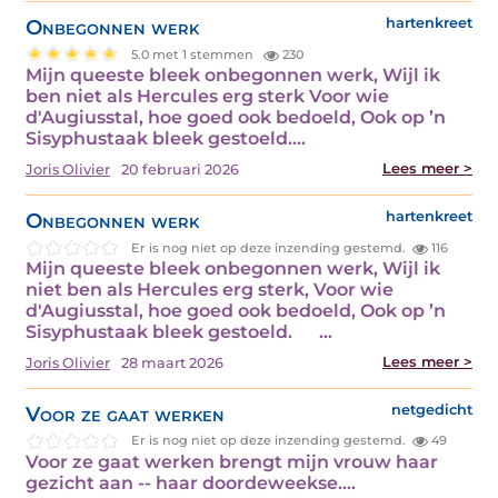
Onbegonnen werk
hartenkreet
5.0 met 1 stemmen
230
Mijn queeste bleek onbegonnen werk, Wijl ik
ben niet als Hercules erg sterk Voor wie
d'Augiusstal, hoe goed ook bedoeld, Ook op ’n
Sisyphustaak bleek gestoeld.…
Lees meer >
Joris Olivier
20 februari 2026
Onbegonnen werk
hartenkreet
Er is nog niet op deze inzending gestemd.
116
Mijn queeste bleek onbegonnen werk, Wijl ik
niet ben als Hercules erg sterk, Voor wie
d'Augiusstal, hoe goed ook bedoeld, Ook op ’n
Sisyphustaak bleek gestoeld. …
Lees meer >
Joris Olivier
28 maart 2026
Voor ze gaat werken
netgedicht
Er is nog niet op deze inzending gestemd.
49
Voor ze gaat werken brengt mijn vrouw haar
gezicht aan -- haar doordeweekse.…