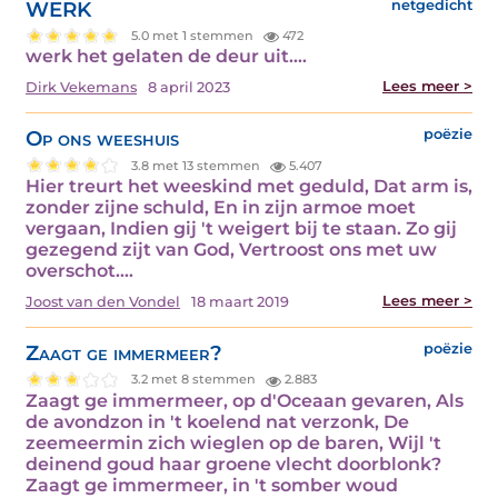
WERK
netgedicht
5.0 met 1 stemmen
472
werk het gelaten de deur uit.…
Lees meer >
Dirk Vekemans
8 april 2023
Op ons weeshuis
poëzie
3.8 met 13 stemmen
5.407
Hier treurt het weeskind met geduld, Dat arm is,
zonder zijne schuld, En in zijn armoe moet
vergaan, Indien gij 't weigert bij te staan. Zo gij
gezegend zijt van God, Vertroost ons met uw
overschot.…
Lees meer >
Joost van den Vondel
18 maart 2019
Zaagt ge immermeer?
poëzie
3.2 met 8 stemmen
2.883
Zaagt ge immermeer, op d'Oceaan gevaren, Als
de avondzon in 't koelend nat verzonk, De
zeemeermin zich wieglen op de baren, Wijl 't
deinend goud haar groene vlecht doorblonk?
Zaagt ge immermeer, in 't somber woud