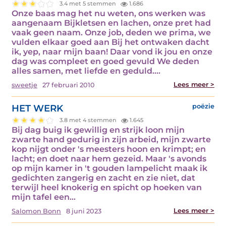
3.4 met 5 stemmen
1.686
Onze baas mag het nu weten, ons werken was
aangenaam Bijkletsen en lachen, onze pret had
vaak geen naam. Onze job, deden we prima, we
vulden elkaar goed aan Bij het ontwaken dacht
ik, yep, naar mijn baan! Daar vond ik jou en onze
dag was compleet en goed gevuld We deden
alles samen, met liefde en geduld.…
Lees meer >
sweetje
27 februari 2010
HET WERK
poëzie
3.8 met 4 stemmen
1.645
Bij dag buig ik gewillig en strijk loon mijn
zwarte hand gedurig in zijn arbeid, mijn zwarte
kop nijgt onder 's meesters hoon en krimpt; en
lacht; en doet naar hem gezeid. Maar 's avonds
op mijn kamer in 't gouden lampelicht maak ik
gedichten zangerig en zacht en zie niet, dat
terwijl heel knokerig en spicht op hoeken van
mijn tafel een…
Lees meer >
Salomon Bonn
8 juni 2023