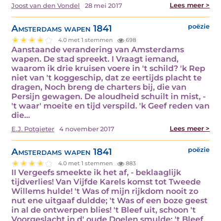
Lees meer >
Joost van den Vondel
28 mei 2017
Amsterdams wapen 1841
poëzie
4.0 met 1 stemmen
698
Aanstaande verandering van Amsterdams
wapen. De stad spreekt. I Vraagt iemand,
waarom ik drie kruisen voere in 't schild? 'k Rep
niet van 't koggeschip, dat ze eertijds placht te
dragen, Noch breng de charters bij, die van
Persijn gewagen. De aloudheid schuilt in mist, -
't waar' moeite en tijd verspild. 'k Geef reden van
die…
Lees meer >
E.J. Potgieter
4 november 2017
Amsterdams wapen 1841
poëzie
4.0 met 1 stemmen
883
II Vergeefs smeekte ik het af, - beklaaglijk
tijdverlies! Van Vijfde Karels komst tot Tweede
Willems hulde! 't Was of mijn rijkdom nooit zo
nut ene uitgaaf duldde; 't Was of een boze geest
in al de ontwerpen blies! 't Bleef uit, schoon 't
Voorgeslacht in d' oude Doelen smulde; 't Bleef