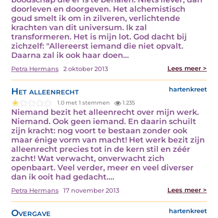
doorleven en doorgeven. Het alchemistisch
goud smelt ik om in zilveren, verlichtende
krachten van dit universum. Ik zal
transformeren. Het is mijn lot. God dacht bij
zichzelf: "Allereerst iemand die niet opvalt.
Daarna zal ik ook haar doen…
Lees meer >
Petra Hermans
2 oktober 2013
Het alleenrecht
hartenkreet
1.0 met 1 stemmen
1.235
Niemand bezit het alleenrecht over mijn werk.
Niemand. Ook geen iemand. En daarin schuilt
zijn kracht: nog voort te bestaan zonder ook
maar énige vorm van macht! Het werk bezit zijn
alleenrecht precies tot in de kern stil en zéér
zacht! Wat verwacht, onverwacht zich
openbaart. Veel verder, meer en veel diverser
dan ik ooit had gedacht.…
Lees meer >
Petra Hermans
17 november 2013
Overgave
hartenkreet