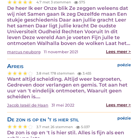
4.7 met 3 stemmen
575
De heer Ik eer Onze blik Ze zeggen weleens dat
wij niet Samen gaan Ik zeg Dezelfde maan Een
stukje geschiedenis Daar aan jullie gracht Leer
het samen Daar ligt jullie kracht De oudste
Universiteit Oudheid Rechten Vooruit In dit
leven Deze wereld Aan je voeten Fijn julle te
ontmoeten Walhalla boven de wolken Laat het…
Lees meer >
marcus neuborg
11 november 2021
Afreis
poëzie
3.8 met 178 stemmen
3.455
Want altijd scheiding. Altijd weer begroeten,
Gedreven door verlangen en gemis. Tot aan het
uur van 't eindelijk ontmoeten, Waaruit geen
scheiden is.…
Lees meer >
Jacob Israël de Haan
31 mei 2022
De zon is op en 't is hier stil
poëzie
3.7 met 26 stemmen
5.037
De zon is op en 't is hier stil. Alles is fijn als een