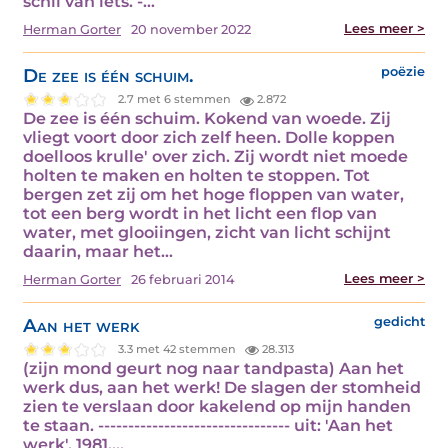
schil van iets. -…
Lees meer >
Herman Gorter
20 november 2022
De zee is één schuim.
poëzie
2.7 met 6 stemmen
2.872
De zee is één schuim. Kokend van woede. Zij
vliegt voort door zich zelf heen. Dolle koppen
doelloos krulle' over zich. Zij wordt niet moede
holten te maken en holten te stoppen. Tot
bergen zet zij om het hoge floppen van water,
tot een berg wordt in het licht een flop van
water, met glooiingen, zicht van licht schijnt
daarin, maar het…
Lees meer >
Herman Gorter
26 februari 2014
Aan het werk
gedicht
3.3 met 42 stemmen
28.313
(zijn mond geurt nog naar tandpasta) Aan het
werk dus, aan het werk! De slagen der stomheid
zien te verslaan door kakelend op mijn handen
te staan. -------------------------------- uit: 'Aan het
werk', 1981.…