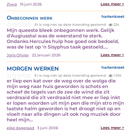
Lees meer >
Zywa
15 juni 2026
Onbegonnen werk
hartenkreet
Er is nog niet op deze inzending gestemd.
224
Mijn queeste bleek onbegonnen werk. Gelijk
d'Augiusstal was de weerstand te sterk.
Ondanks Hercules hulp hoe goed ook bedoeld,
was de last op 'n Sisyphus taak gestoeld.…
Lees meer >
Joris Olivier
22 januari 2026
MORGEN WERKEN
hartenkreet
Er is nog niet op deze inzending gestemd.
1.034
er liep een kat over de weg over de wolga die
mijn weg naar huis geworden is schots en
scheef de tegels van de zee de wind die zit
verdraaid die zit verdraaid niet mee er liep inkt
er lopen woorden uit mijn pen die mijn stro mijn
laatste halm geworden is het droogt niet op en
vloeit naar alle dingen uit ook nog muziek door
heel mijn…
Lees meer >
eike dageraad
3 juni 2006