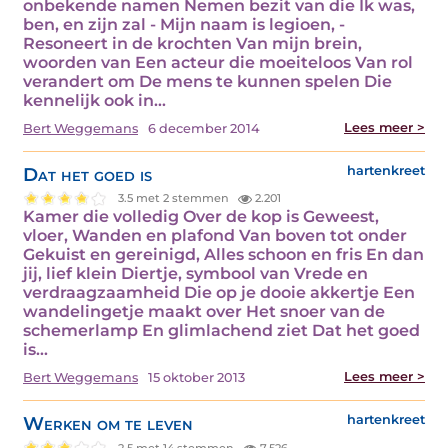
onbekende namen Nemen bezit van die Ik was,
ben, en zijn zal - Mijn naam is legioen, -
Resoneert in de krochten Van mijn brein,
woorden van Een acteur die moeiteloos Van rol
verandert om De mens te kunnen spelen Die
kennelijk ook in…
Lees meer >
Bert Weggemans
6 december 2014
Dat het goed is
hartenkreet
3.5 met 2 stemmen
2.201
Kamer die volledig Over de kop is Geweest,
vloer, Wanden en plafond Van boven tot onder
Gekuist en gereinigd, Alles schoon en fris En dan
jij, lief klein Diertje, symbool van Vrede en
verdraagzaamheid Die op je dooie akkertje Een
wandelingetje maakt over Het snoer van de
schemerlamp En glimlachend ziet Dat het goed
is…
Lees meer >
Bert Weggemans
15 oktober 2013
Werken om te leven
hartenkreet
2.5 met 14 stemmen
7.526