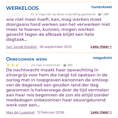
WERKELOOS
hartenkreet
Er is nog niet op deze inzending gestemd.
1.981
wie niet meer hoeft, kan, mag werken moet
doorgaans hard werken aan het verwerken niet
meer te hoeven, kunnen, mogen werken
gevecht tegen de afbraak blijkt een hele
dagtaak…
Lees meer >
Jan Jacob Krediet
28 september 2010
Onbegonnen werk
netgedicht
2.5 met 4 stemmen
363
De nachtwacht maakt haar opwachting in
zilvergrijs voor hem die neigt tot opstaan in de
oorlog met in loopgraven kanonnen de omloop
van de dageraad aan gouden rand der dag
gewonnen is halverwege door de tijd vermalen
aan haar reis begonnen de zon als altijd zonder
mededogen onbezonnen haar eeuwigdurend
werk voor een…
Lees meer >
Max de Lussanet
12 februari 2026