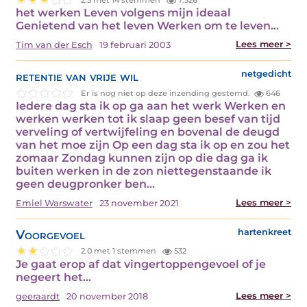
het werken Leven volgens mijn ideaal
Genietend van het leven Werken om te leven…
Lees meer >
Tim van der Esch
19 februari 2003
retentie van vrije wil
netgedicht
Er is nog niet op deze inzending gestemd.
646
Iedere dag sta ik op ga aan het werk Werken en
werken werken tot ik slaap geen besef van tijd
verveling of vertwijfeling en bovenal de deugd
van het moe zijn Op een dag sta ik op en zou het
zomaar Zondag kunnen zijn op die dag ga ik
buiten werken in de zon niettegenstaande ik
geen deugpronker ben…
Lees meer >
Emiel Warswater
23 november 2021
Voorgevoel
hartenkreet
2.0 met 1 stemmen
532
Je gaat erop af dat vingertoppengevoel of je
negeert het…
Lees meer >
geeraardt
20 november 2018