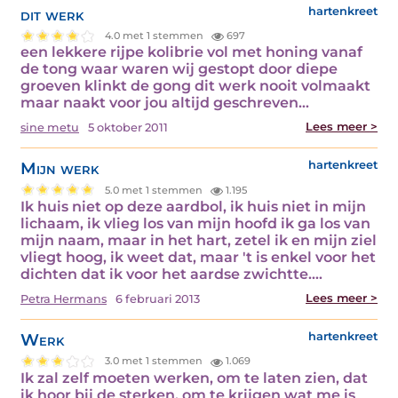
dit werk
hartenkreet
4.0 met 1 stemmen
697
een lekkere rijpe kolibrie vol met honing vanaf
de tong waar waren wij gestopt door diepe
groeven klinkt de gong dit werk nooit volmaakt
maar naakt voor jou altijd geschreven…
Lees meer >
sine metu
5 oktober 2011
Mijn werk
hartenkreet
5.0 met 1 stemmen
1.195
Ik huis niet op deze aardbol, ik huis niet in mijn
lichaam, ik vlieg los van mijn hoofd ik ga los van
mijn naam, maar in het hart, zetel ik en mijn ziel
vliegt hoog, ik weet dat, maar 't is enkel voor het
dichten dat ik voor het aardse zwichtte.…
Lees meer >
Petra Hermans
6 februari 2013
Werk
hartenkreet
3.0 met 1 stemmen
1.069
Ik zal zelf moeten werken, om te laten zien, dat
ik hoor bij de sterken, om te krijgen wat me is