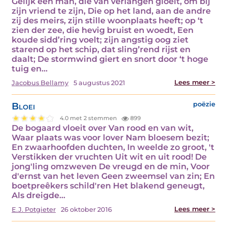
Gelijk een man, die van verlangen gloeit, om bij
zijn vriend te zijn, Die op het land, aan de andre
zij des meirs, zijn stille woonplaats heeft; op ‘t
zien der zee, die hevig bruist en woedt, Een
koude sidd’ring voelt; zijn angstig oog ziet
starend op het schip, dat sling’rend rijst en
daalt; De stormwind giert en snort door ‘t hoge
tuig en…
Lees meer >
Jacobus Bellamy
5 augustus 2021
Bloei
poëzie
4.0 met 2 stemmen
899
De bogaard vloeit over Van rood en van wit,
Waar plaats was voor lover Nam bloesem bezit;
En zwaarhoofden duchten, In weelde zo groot, 't
Verstikken der vruchten Uit wit en uit rood! De
jong'ling omzweven De vreugd en de min, Voor
d'ernst van het leven Geen zweemsel van zin; En
boetpreêkers schild'ren Het blakend geneugt,
Als dreigde…
Lees meer >
E.J. Potgieter
26 oktober 2016