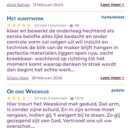
Lees meer >
Alice Nahon
13 februari 2004
Het kunstwerk
hartenkreet
5.0 met 1 stemmen
318
klaar en bewerkt de onderlaag hechtend als
eerste belofte alles lijkt bedacht en onder
controle vorm zal volgen uit wil inzicht en
techniek de blik van de maker blijft hangen in
perfectie materialen liggen open ruw, zacht
breekbaar- wachtend op richting tot het
moment komt waarop denken te strak wordt
dan begint het echte werk…
Lees meer >
Silann Nara
28 februari 2026
Op ons Weeshuis
poëzie
3.7 met 3 stemmen
1.670
Hier treurt het Weeskind met geduld, Dat arm,
is zonder zijne schuld, En in zijn armoe moet
vergaan, Indien gij 't weigert bij te staan. Zo gij
gezegend zijt van God, Vertroost ons uit uw
overschot.…