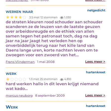
werken maar
netgedicht
3.5 met 12 stemmen
1.030
de straten kleuren rood schouder aan schouder
scanderen ze de leuzen van de laatste geuzen
over arbeidsvreugde en de ethiek van allen
samen tegen het patronaat toch, dag na dag
jaar na jaar jaagt het verleden hen op
onverbiddelijk terug naar het kille land van
Daens lange uren, korte nachten leven om te
zwoegen voor een zwoerd van het…
Lees meer >
Frans Vlinderman
1 mei 2008
werk
hartenkreet
1.3 met 25 stemmen
4.810
hard werken hallo in dit leven krijgt niemand
wat kado…
Lees meer >
marcus neuborg
8 september 2009
Werk
hartenkreet