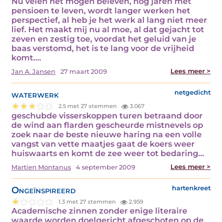
Nu velen het mogen beleven, nog jaren met
pensioen te leven, wordt langer werken het
perspectief, al heb je het werk al lang niet meer
lief. Het maakt mij nu al moe, al dat gejacht tot
zeven en zestig toe, voordat het geluid van je
baas verstomd, het is te lang voor de vrijheid
komt.…
Lees meer >
Jan A. Jansen
27 maart 2009
waterwerk
netgedicht
2.5 met 27 stemmen
3.067
geschubde visserskoppen turen betraand door
de wind aan flarden gescheurde mistnevels op
zoek naar de beste nieuwe haring na een volle
vangst van vette maatjes gaat de koers weer
huiswaarts en komt de zee weer tot bedaring…
Lees meer >
Martien Montanus
4 september 2009
Ongeïnspireerd
hartenkreet
1.3 met 27 stemmen
2.959
Academische zinnen zonder enige literaire
waarde worden doelgericht afgeschoten op de