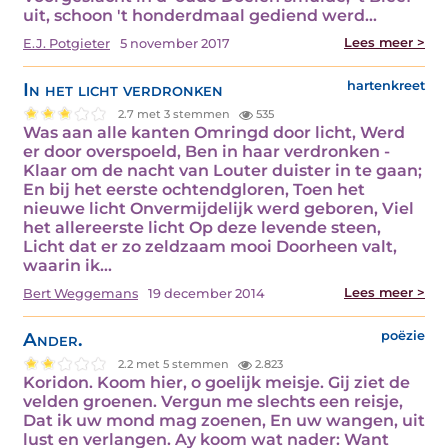
uit, schoon 't honderdmaal gediend werd…
Lees meer >
E.J. Potgieter
5 november 2017
In het licht verdronken
hartenkreet
2.7 met 3 stemmen
535
Was aan alle kanten Omringd door licht, Werd
er door overspoeld, Ben in haar verdronken -
Klaar om de nacht van Louter duister in te gaan;
En bij het eerste ochtendgloren, Toen het
nieuwe licht Onvermijdelijk werd geboren, Viel
het allereerste licht Op deze levende steen,
Licht dat er zo zeldzaam mooi Doorheen valt,
waarin ik…
Lees meer >
Bert Weggemans
19 december 2014
Ander.
poëzie
2.2 met 5 stemmen
2.823
Koridon. Koom hier, o goelijk meisje. Gij ziet de
velden groenen. Vergun me slechts een reisje,
Dat ik uw mond mag zoenen, En uw wangen, uit
lust en verlangen. Ay koom wat nader: Want