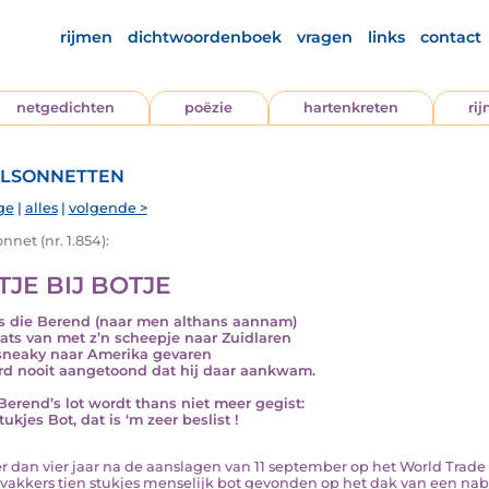
rijmen
dichtwoordenboek
vragen
links
contact
netgedichten
poëzie
hartenkreten
ri
lsonnetten
ge
|
alles
|
volgende >
nnet (nr. 1.854):
TJE BIJ BOTJE
is die Berend (naar men althans aannam)
aats van met z’n scheepje naar Zuidlaren
sneaky naar Amerika gevaren
rd nooit aangetoond dat hij daar aankwam.
Berend’s lot wordt thans niet meer gegist:
tukjes Bot, dat is ‘m zeer beslist !
eer dan vier jaar na de aanslagen van 11 september op het World Trad
akkers tien stukjes menselijk bot gevonden op het dak van een nab