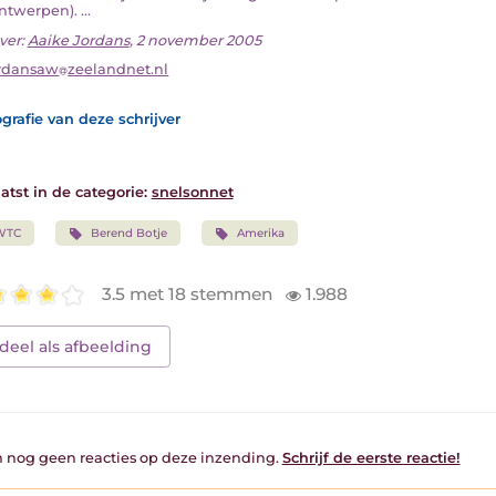
twerpen). ...
ver:
Aaike Jordans
, 2 november 2005
rdansaw
zeelandnet.nl
grafie van deze schrijver
atst in de categorie:
snelsonnet
WTC
Berend Botje
Amerika
3.5 met 18 stemmen
1.988
deel als afbeelding
jn nog geen reacties op deze inzending.
Schrijf de eerste reactie!