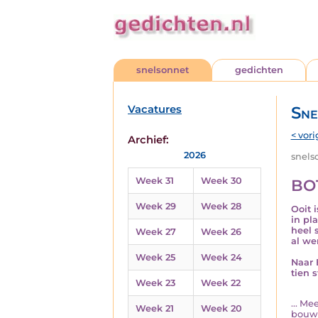
snelsonnet
gedichten
Vacatures
Sne
< vori
Archief:
2026
snelso
Week 31
Week 30
BO
Week 29
Week 28
Ooit 
in pl
heel 
Week 27
Week 26
al we
Week 25
Week 24
Naar 
tien s
Week 23
Week 22
... M
Week 21
Week 20
bouwv