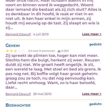
ieder onze nacht. Haar lichaam ademt in mij
voort en binnen word ik weggedacht. Woont
daar iemand die bestaat als zij zich sluit? Alles is
zo denkbaar in dit hoofd, ik raak er niet in en
niet uit. Ik ken haar enkel in mijn armen, zij
houdt mij eeuwig op de tast. Zij slaapt en wie is
zij…
Lees meer >
Bernard Dewulf
4 juli 2013
Geheim
gedicht
3.0 met 9 stemmen
6.093
Zij spreekt de plinten toe, hoger kan niet meer.
Slechts hem die buigt, herkent zij weer. Reuzen
duldt zij niet. Wie groeit heeft ongelijk. Ik zit,
een wereld te laag. Met stoel en bed als grens. Ik
pas nog net. Bij koffie volgt haar groot geheim:
graag zou ze toch, nu dat nog eenvoudig kan.
Liefst recht omhoog. Want, zo is haar beloofd,
daar…
Lees meer >
Bernard Dewulf
29 mei 2010
Boswachter
gedicht