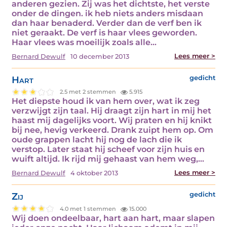
anderen gezien. Zij was het dichtste, het verste
onder de dingen. ik heb niets anders misdaan
dan haar benaderd. Verder dan de verf ben ik
niet geraakt. De verf is haar vlees geworden.
Haar vlees was moeilijk zoals alle…
Lees meer >
Bernard Dewulf
10 december 2013
Hart
gedicht
2.5 met 2 stemmen
5.915
Het diepste houd ik van hem over, wat ik zeg
verzwijgt zijn taal. Hij draagt zijn hart in mij het
haast mij dagelijks voort. Wij praten en hij knikt
bij nee, hevig verkeerd. Drank zuipt hem op. Om
oude grappen lacht hij nog de lach die ik
verstop. Later staat hij scheef voor zijn huis en
wuift altijd. Ik rijd mij gehaast van hem weg,…
Lees meer >
Bernard Dewulf
4 oktober 2013
Zij
gedicht
4.0 met 1 stemmen
15.000
Wij doen ondeelbaar, hart aan hart, maar slapen