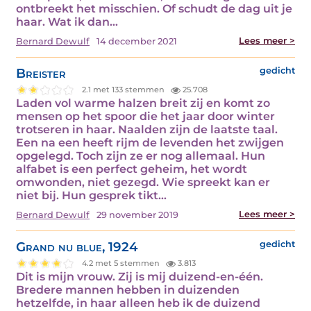
ontbreekt het misschien. Of schudt de dag uit je
haar. Wat ik dan…
Lees meer >
Bernard Dewulf
14 december 2021
Breister
gedicht
2.1 met 133 stemmen
25.708
Laden vol warme halzen breit zij en komt zo
mensen op het spoor die het jaar door winter
trotseren in haar. Naalden zijn de laatste taal.
Een na een heeft rijm de levenden het zwijgen
opgelegd. Toch zijn ze er nog allemaal. Hun
alfabet is een perfect geheim, het wordt
omwonden, niet gezegd. Wie spreekt kan er
niet bij. Hun gesprek tikt…
Lees meer >
Bernard Dewulf
29 november 2019
Grand nu blue, 1924
gedicht
4.2 met 5 stemmen
3.813
Dit is mijn vrouw. Zij is mij duizend-en-één.
Bredere mannen hebben in duizenden
hetzelfde, in haar alleen heb ik de duizend