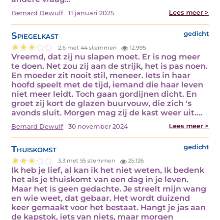
Lees meer >
Bernard Dewulf
11 januari 2025
Spiegelkast
gedicht
2.6 met 44 stemmen
12.995
Vreemd, dat zij nu slapen moet. Er is nog meer
te doen. Net zou zij aan de strijk, het is pas noen.
En moeder zit nooit stil, meneer. Iets in haar
hoofd speelt met de tijd, iemand die haar leven
niet meer leidt. Toch gaan gordijnen dicht. En
groet zij kort de glazen buurvouw, die zich 's
avonds sluit. Morgen mag zij de kast weer uit.…
Lees meer >
Bernard Dewulf
30 november 2024
Thuiskomst
gedicht
3.3 met 55 stemmen
25.126
Ik heb je lief, al kan ik het niet weten, Ik bedenk
het als je thuiskomt van een dag in je leven.
Maar het is geen gedachte. Je streelt mijn wang
en wie weet, dat gebaar. Het wordt duizend
keer gemaakt voor het bestaat. Hangt je jas aan
de kapstok, iets van niets, maar morgen