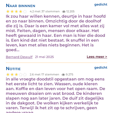
Naar binnnen
gedicht
4.2 met 37 stemmen
12.205
Ik zou haar willen kennen, deurtje in haar hoofd
en zo naar binnen. Omzichtig door de doolhof
die zij is. Daar is een kamer vol met alles wat zij
mist. Feiten, dagen, mensen door elkaar. Het
heeft gewaaid in haar. Een man is hier die dood
is. Een kind dat niet bestaat. Ik snuffel in een
leven, kan met alles niets beginnen. Het is
goed…
Lees meer >
Bernard Dewulf
21 mei 2025
Notitie
gedicht
2.6 met 17 stemmen
9.275
in alle vroegte doodstil opgestaan om nog eens
het eerste licht te zien. Wassen, oude kleren
aan. Koffie en dan leven voor het open raam. De
meeuwen draaien om wat brood. De kinderen
slapen nog aan later jaren. De duif zit dagelijks
in de dakgoot. De wolken kijken werkelijk te
varen. Terwijl ik het zit op te schrijven, geen
andere vraag…