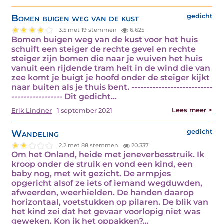
Bomen buigen weg van de kust
gedicht
3.5 met 19 stemmen
6.625
Bomen buigen weg van de kust voor het huis
schuift een steiger de rechte gevel en rechte
steiger zijn bomen die naar je wuiven het huis
vanuit een rijdende tram helt in de wind die van
zee komt je buigt je hoofd onder de steiger kijkt
naar buiten als je thuis bent. ---------------------------
----------------- Dit gedicht…
Lees meer >
Erik Lindner
1 september 2021
Wandeling
gedicht
2.2 met 88 stemmen
20.337
Om het Onland, heide met jeneverbesstruik. Ik
kroop onder de struik en vond een kind, een
baby nog, met wit gezicht. De armpjes
opgericht alsof ze iets of iemand wegduwden,
afweerden, weerhielden. De handen daarop
horizontaal, voetstukken op pilaren. De blik van
het kind zei dat het gevaar voorlopig niet was
geweken. Kon ik het oppakken?…