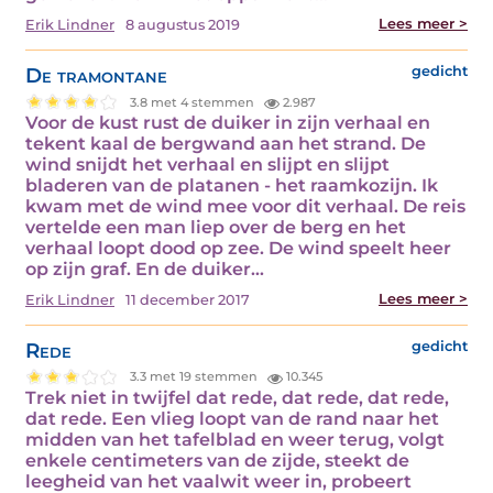
Lees meer >
Erik Lindner
8 augustus 2019
De tramontane
gedicht
3.8 met 4 stemmen
2.987
Voor de kust rust de duiker in zijn verhaal en
tekent kaal de bergwand aan het strand. De
wind snijdt het verhaal en slijpt en slijpt
bladeren van de platanen - het raamkozijn. Ik
kwam met de wind mee voor dit verhaal. De reis
vertelde een man liep over de berg en het
verhaal loopt dood op zee. De wind speelt heer
op zijn graf. En de duiker…
Lees meer >
Erik Lindner
11 december 2017
Rede
gedicht
3.3 met 19 stemmen
10.345
Trek niet in twijfel dat rede, dat rede, dat rede,
dat rede. Een vlieg loopt van de rand naar het
midden van het tafelblad en weer terug, volgt
enkele centimeters van de zijde, steekt de
leegheid van het vaalwit weer in, probeert