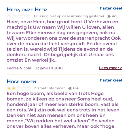
Heer, onze Heer
hartenkreet
Er is nog niet op deze inzending gestemd.
479
Heer, onze Heer, hoe groot bent U Verheven en
machtig is Uw naam Wij willen U loven, allen
tezaam Elke nieuwe dag ons gegeven, ook nu.
Wij verwonderen ons over de sterrenpracht Ook
over de maan die licht verspreidt En die overal
te zien is, wereldwijd Tijdens de avond en de
donkere nacht. Onbegrijpelijk dat U naar ons
omziet En werkelijk…
Lees meer >
Fedde Nicolai
12 januari 2018
Hoge bomen
hartenkreet
2.0 met 1 stemmen
614
Een hoge boom, als beeld van trots Hoge
bomen, ze kijken op ons neer Soms heel oud,
honderd jaar of meer Een sterke boom, vast als
een rots. Wij zijn ook wel eens trots in het leven
Denken niet aan mensen om ons heen En
menen,“Wij redden het wel alleen” En voelen
ons ver boven alles verheven. Maar ook “hoge