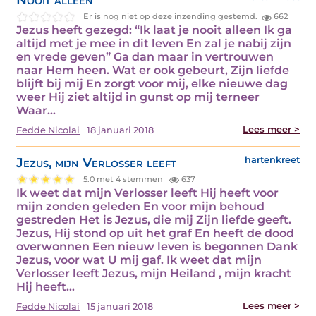
Er is nog niet op deze inzending gestemd.
662
Jezus heeft gezegd: “Ik laat je nooit alleen Ik ga
altijd met je mee in dit leven En zal je nabij zijn
en vrede geven” Ga dan maar in vertrouwen
naar Hem heen. Wat er ook gebeurt, Zijn liefde
blijft bij mij En zorgt voor mij, elke nieuwe dag
weer Hij ziet altijd in gunst op mij terneer
Waar…
Lees meer >
Fedde Nicolai
18 januari 2018
Jezus, mijn Verlosser leeft
hartenkreet
5.0 met 4 stemmen
637
Ik weet dat mijn Verlosser leeft Hij heeft voor
mijn zonden geleden En voor mijn behoud
gestreden Het is Jezus, die mij Zijn liefde geeft.
Jezus, Hij stond op uit het graf En heeft de dood
overwonnen Een nieuw leven is begonnen Dank
Jezus, voor wat U mij gaf. Ik weet dat mijn
Verlosser leeft Jezus, mijn Heiland , mijn kracht
Hij heeft…
Lees meer >
Fedde Nicolai
15 januari 2018