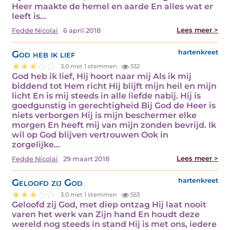
Heer maakte de hemel en aarde En alles wat er
leeft is…
Lees meer >
Fedde Nicolai
6 april 2018
God heb ik lief
hartenkreet
3.0 met 1 stemmen
532
God heb ik lief, Hij hoort naar mij Als ik mij
biddend tot Hem richt Hij blijft mijn heil en mijn
licht En is mij steeds in alle liefde nabij. Hij is
goedgunstig in gerechtigheid Bij God de Heer is
niets verborgen Hij is mijn beschermer elke
morgen En heeft mij van mijn zonden bevrijd. Ik
wil op God blijven vertrouwen Ook in
zorgelijke…
Lees meer >
Fedde Nicolai
29 maart 2018
Geloofd zij God
hartenkreet
3.0 met 1 stemmen
553
Geloofd zij God, met diep ontzag Hij laat nooit
varen het werk van Zijn hand En houdt deze
wereld nog steeds in stand Hij is met ons, iedere