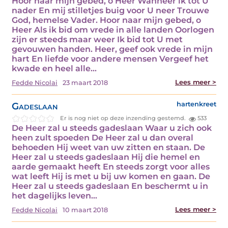
Hoor naar mijn gebed, o Heer Wanneer ik tot U
nader En mij stilletjes buig voor U neer Trouwe
God, hemelse Vader. Hoor naar mijn gebed, o
Heer Als ik bid om vrede in alle landen Oorlogen
zijn er steeds maar weer Ik bid tot U met
gevouwen handen. Heer, geef ook vrede in mijn
hart En liefde voor andere mensen Vergeef het
kwade en heel alle…
Lees meer >
Fedde Nicolai
23 maart 2018
Gadeslaan
hartenkreet
Er is nog niet op deze inzending gestemd.
533
De Heer zal u steeds gadeslaan Waar u zich ook
heen zult spoeden De Heer zal u dan overal
behoeden Hij weet van uw zitten en staan. De
Heer zal u steeds gadeslaan Hij die hemel en
aarde gemaakt heeft En steeds zorgt voor alles
wat leeft Hij is met u bij uw komen en gaan. De
Heer zal u steeds gadeslaan En beschermt u in
het dagelijks leven…
Lees meer >
Fedde Nicolai
10 maart 2018