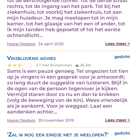
tot de eerstvolgende tunnel. Tot de derde straat
rechts, tot de ingang van het park. Tot bij het
ziekenhuis, tot voorbij het ziekenhuis, tot aan
mijn huisdeur. Je mag meelopen tot in mijn
kamer, tot het glaasje van het een of ander, tot
ik mijn tanden heb gepoetst of tot het eerste
ochtendlicht…
Lees meer >
Hagar Peeters
24 april 2020
Vrijblijvend advies
gedicht
2.7 met 53 stemmen
36.202
Soms is een pauze genoeg. Tel ongezien tot tien
op je vingers in een gesprek voor je antwoordt;
zo lang duurt de suggestie van luisteren. Blijf in
de ogen van de persoon tegenover je kijken.
Vermijd staren door zo nu en dan te knikken
(volg de beweging van de kin). Wees vriendelijk
als je aankomt. Voor je weggaat. Laat een
aandenken achter…
Lees meer >
Hagar Peeters
25 november 2019
'Zal ik nog een eindje met je meelopen?'
gedicht