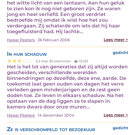
het witte licht van een lantaarn. Aan hun geluk
te zien kon ik nog niet geboren zijn. Ze waren
jong en heel verliefd. Een groot verdriet
bedroefde mij omdat ik wist hoe het zou
verdergaan. Zij schaterde om iets dat hij haar
toegefluisterd had. Hij lachte…
Lees meer >
Hagar Peeters
26 februari 2006
In hun schaduw
gedicht
3.2 met 30 stemmen
13.013
Het is het lot van generaties dat zij altijd worden
gescheiden, verschillende werelden
binnendringen op dezelfde, deze ene, aarde. De
toekomst laat geen ouden van dagen het verre
verleden geen minderjarigen en de rest geen
doden toe. Ze leven in elkaars schaduw. Na het
opstaan van de dag liggen ze te slapen in
kamers dwars door onze muren…
Lees meer >
Hagar Peeters
14 december 2004
Ze is verschrompeld tot bezoekuur
gedicht