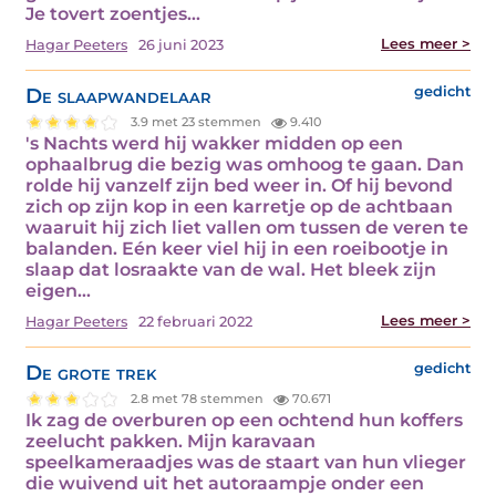
Je tovert zoentjes…
Lees meer >
Hagar Peeters
26 juni 2023
De slaapwandelaar
gedicht
3.9 met 23 stemmen
9.410
's Nachts werd hij wakker midden op een
ophaalbrug die bezig was omhoog te gaan. Dan
rolde hij vanzelf zijn bed weer in. Of hij bevond
zich op zijn kop in een karretje op de achtbaan
waaruit hij zich liet vallen om tussen de veren te
balanden. Eén keer viel hij in een roeibootje in
slaap dat losraakte van de wal. Het bleek zijn
eigen…
Lees meer >
Hagar Peeters
22 februari 2022
De grote trek
gedicht
2.8 met 78 stemmen
70.671
Ik zag de overburen op een ochtend hun koffers
zeelucht pakken. Mijn karavaan
speelkameraadjes was de staart van hun vlieger
die wuivend uit het autoraampje onder een