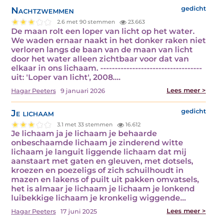
Nachtzwemmen
gedicht
2.6 met 90 stemmen
23.663
De maan rolt een loper van licht op het water.
We waden ernaar naakt in het donker raken niet
verloren langs de baan van de maan van licht
door het water alleen zichtbaar voor dat van
elkaar in ons lichaam. -----------------------------------
uit: 'Loper van licht', 2008.…
Lees meer >
Hagar Peeters
9 januari 2026
Je lichaam
gedicht
3.1 met 33 stemmen
16.612
Je lichaam ja je lichaam je behaarde
onbeschaamde lichaam je zinderend witte
lichaam je languit liggende lichaam dat mij
aanstaart met gaten en gleuven, met dotsels,
kroezen en poezeligs of zich schuilhoudt in
mazen en lakens of puilt uit pakken omvatsels,
het is almaar je lichaam je lichaam je lonkend
luibekkige lichaam je kronkelig wiggende…
Lees meer >
Hagar Peeters
17 juni 2025