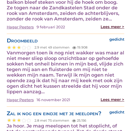
balkon bleef steken voor hij de hoek om boog.
Ze togen naar de Zandkastelen Stad onder de
rook van Amsterdam, zeiden de achterblijvers,
zonder de rook van Amsterdam, zeiden ze…
Lees meer >
Hagar Peeters
9 februari 2022
Droombeeld
gedicht
2.9 met 49 stemmen
19.908
Vanmorgen toen ik nog niet wakker was maar al
niet meer sliep sloop onzichtbaar op gehoefde
sokken het onheil binnen in mijn bed, vlijde zich
tegen mij aan en fluisterde om mij niet te
wekken mijn naam. Terwijl ik mijn ogen niet
opende zag ik dat hij naar mij keek met ook zijn
ogen dicht het kussen streelde dat hij voor mijn
lippen aanzag…
Lees meer >
Hagar Peeters
16 november 2021
Zal ik nog een eindje met je meelopen?
gedicht
2.8 met 75 stemmen
25.156
Ja hoor. Je mag meelopen tot het stoplicht, of