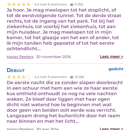
4.5 met 6 stemmen
11.352
Ja hoor. Je mag meelopen tot het stoplicht, of
tot de eerstvolgende tunnel. Tot de derde straat
rechts, tot de ingang van het park. Tot bij het
ziekenhuis, tot voorbij het ziekenhuis, tot aan
mijn huisdeur. Je mag meelopen tot in mijn
kamer, tot het glaasje van het een of ander, tot
ik mijn tanden heb gepoetst of tot het eerste
ochtendlicht…
Lees meer >
Hagar Peeters
30 november 2016
Debuut
gedicht
4.2 met 9 stemmen
13.056
De eerste nacht die ze zonder slapen doorbracht
in een schuur met hem aan wie ze haar eerste
kus onthield onthoudt ze nog na vele nachten
waken. Ze bleef daar liggen met haar ogen
dicht niet wetend hoe te beginnen met wat
door geen van beiden ooit eerde was verricht.
Langzaam drong het buitenlicht door het raam
naar binnen en met het licht…
Lees meer >
Hagar Peeters
30 mei 2014