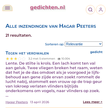
Alle inzendingen van Hagar Peeters
21 resultaten.
Sorteren op:
Tegen het verdwalen
gedicht
3.2 met 5 stemmen
10.004
Lente. De stilte is krols. Een lach komt ten val
aan geluk. Twee vliegen breken het raam, weten
dat het je de das omdoet als je voorgoed je lijfs-
behoud aan gene zijde ervan zoekt rommelt de
lucht nabij, stommelt een vrouw op de trap geur
van lokroep verlaten vlinders bijtijds
onderkomens om vogels, naar vlinders op zoek.
…
Lees meer >
Hagar Peeters
13 april 2026