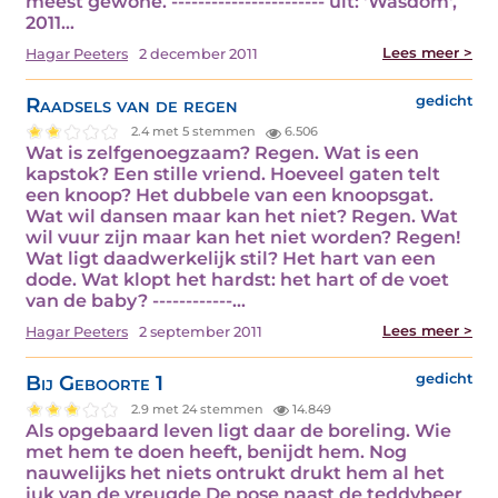
meest gewone. ----------------------- uit: 'Wasdom',
2011…
Lees meer >
Hagar Peeters
2 december 2011
Raadsels van de regen
gedicht
2.4 met 5 stemmen
6.506
Wat is zelfgenoegzaam? Regen. Wat is een
kapstok? Een stille vriend. Hoeveel gaten telt
een knoop? Het dubbele van een knoopsgat.
Wat wil dansen maar kan het niet? Regen. Wat
wil vuur zijn maar kan het niet worden? Regen!
Wat ligt daadwerkelijk stil? Het hart van een
dode. Wat klopt het hardst: het hart of de voet
van de baby? ------------…
Lees meer >
Hagar Peeters
2 september 2011
Bij Geboorte 1
gedicht
2.9 met 24 stemmen
14.849
Als opgebaard leven ligt daar de boreling. Wie
met hem te doen heeft, benijdt hem. Nog
nauwelijks het niets ontrukt drukt hem al het
juk van de vreugde De pose naast de teddybeer