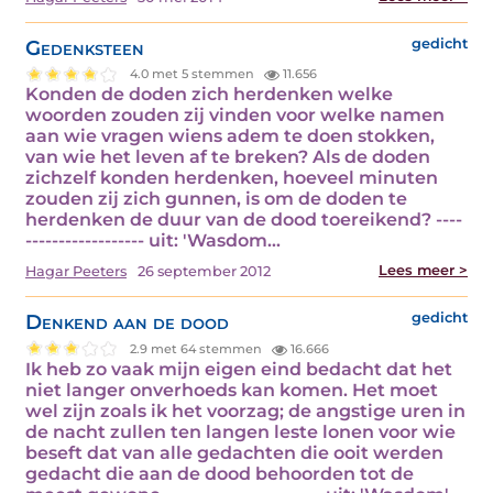
Gedenksteen
gedicht
4.0 met 5 stemmen
11.656
Konden de doden zich herdenken welke
woorden zouden zij vinden voor welke namen
aan wie vragen wiens adem te doen stokken,
van wie het leven af te breken? Als de doden
zichzelf konden herdenken, hoeveel minuten
zouden zij zich gunnen, is om de doden te
herdenken de duur van de dood toereikend? ----
------------------ uit: 'Wasdom…
Lees meer >
Hagar Peeters
26 september 2012
Denkend aan de dood
gedicht
2.9 met 64 stemmen
16.666
Ik heb zo vaak mijn eigen eind bedacht dat het
niet langer onverhoeds kan komen. Het moet
wel zijn zoals ik het voorzag; de angstige uren in
de nacht zullen ten langen leste lonen voor wie
beseft dat van alle gedachten die ooit werden
gedacht die aan de dood behoorden tot de