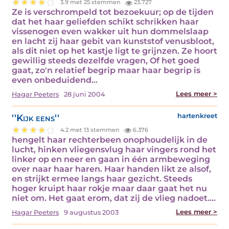
3.9 met 25 stemmen
23.727
Ze is verschrompeld tot bezoekuur; op de tijden
dat het haar geliefden schikt schrikken haar
vissenogen even wakker uit hun dommelslaap
en lacht zij haar gebit van kunststof venusbloot,
als dit niet op het kastje ligt te grijnzen. Ze hoort
gewillig steeds dezelfde vragen, Of het goed
gaat, zo'n relatief begrip maar haar begrip is
even onbeduidend…
Lees meer >
Hagar Peeters
28 juni 2004
''Kijk eens''
hartenkreet
4.2 met 13 stemmen
6.376
hengelt haar rechterbeen onophoudelijk in de
lucht, hinken vliegensvlug haar vingers rond het
linker op en neer en gaan in één armbeweging
over naar haar haren. Haar handen likt ze alsof,
en strijkt ermee langs haar gezicht. Steeds
hoger kruipt haar rokje maar daar gaat het nu
niet om. Het gaat erom, dat zij de vlieg nadoet.…
Lees meer >
Hagar Peeters
9 augustus 2003