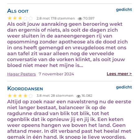
Als ooit
gedicht
2.8 met 178 stemmen
70.597
Als ooit jouw aanraking geen beroering wekt
dan ergernis of niets, als ooit de dagen zich
weer sluiten in de aaneengeregen rij van
opsomming zonder apotheose als de dood zich
in ons heeft gemengd en vreugdeloos met ons
aan tafel zit waar alleen nog de verveelde
conversatie van de vorken klinkt, als ooit jouw
bloed niet meer het mijne is…
Lees meer >
Hagar Peeters
7 november 2024
Koorddansen
gedicht
3.8 met 28 stemmen
16.082
Altijd op zoek naar een navelstreng nu de eerste
niet langer bestaat, balanceer ik op de
ragdunne draad van blik tot blik, tot het
ogenblik dat ik opnieuw jij en jij ik. Een keten
weer opeens hangen we boven het land. Geen
afstand meer. In dit verband past het heelal met
gemak in één hand. Ik snoep je lieve woordjes.