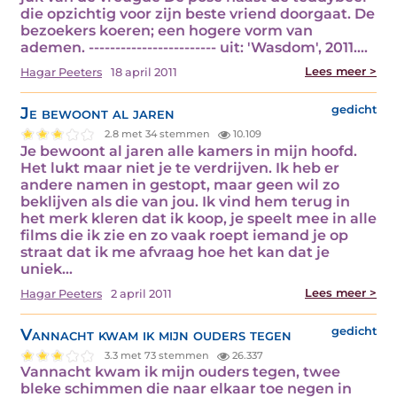
die opzichtig voor zijn beste vriend doorgaat. De
bezoekers koeren; een hogere vorm van
ademen. ------------------------ uit: 'Wasdom', 2011.…
Lees meer >
Hagar Peeters
18 april 2011
Je bewoont al jaren
gedicht
2.8 met 34 stemmen
10.109
Je bewoont al jaren alle kamers in mijn hoofd.
Het lukt maar niet je te verdrijven. Ik heb er
andere namen in gestopt, maar geen wil zo
beklijven als die van jou. Ik vind hem terug in
het merk kleren dat ik koop, je speelt mee in alle
films die ik zie en zo vaak roept iemand je op
straat dat ik me afvraag hoe het kan dat je
uniek…
Lees meer >
Hagar Peeters
2 april 2011
Vannacht kwam ik mijn ouders tegen
gedicht
3.3 met 73 stemmen
26.337
Vannacht kwam ik mijn ouders tegen, twee
bleke schimmen die naar elkaar toe negen in