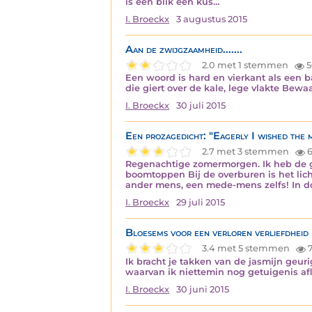
is een blik een kus…
I. Broeckx
3 augustus 2015
Aan de zwijgzaamheid.......
2.0 met 1 stemmen
5
Een woord is hard en vierkant als een 
die giert over de kale, lege vlakte Bewa
I. Broeckx
30 juli 2015
Een prozagedicht: "Eagerly I wished the
2.7 met 3 stemmen
6
Regenachtige zomermorgen. Ik heb de g
boomtoppen Bij de overburen is het lich
ander mens, een mede-mens zelfs! In do
I. Broeckx
29 juli 2015
Bloesems voor een verloren verliefdheid
3.4 met 5 stemmen
Ik bracht je takken van de jasmijn geu
waarvan ik niettemin nog getuigenis a
I. Broeckx
30 juni 2015