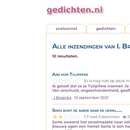
snelsonnet
gedichten
Alle inzendingen van I. B
10 resultaten.
Aan mijn Tulipifera
Er is nog niet op deze 
Ik geloof dat ze je Tulipifera noemen Je
Van onschuld, ongeschondenheid, gaafhei
. I Broeckx
12 september 2021
Soms ruikt de aarde naar de hemel.....
1.7 met 3 stemmen
5
Soms zweemt het onvolmaakte naar volma
blauwe ogen een hemel Soms is een ha