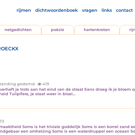
rijmen
dichtwoordenboek
vragen
links
contact
netgedichten
poëzie
hartenkreten
ri
roeckx
inzending gestemd.
419
 verheft je trots aan het eind van de straat Eens droeg ik je bloem 
d Tulipifera, je staat weer in bloei…
73
aktheid Soms is het triviale goddelijk Soms is een korrel zand e
ndgebaar een omhelzing Soms is een waterdruppel een oceaan So