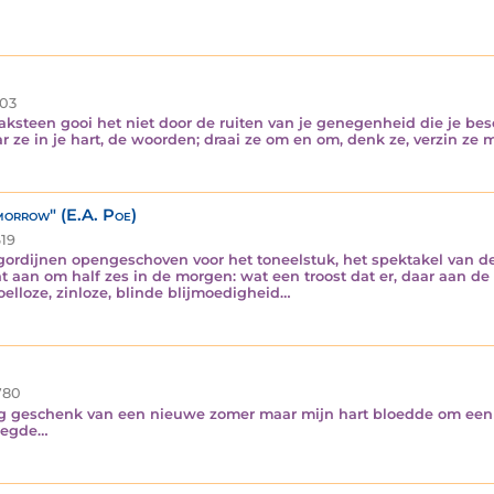
03
baksteen gooi het niet door de ruiten van je genegenheid die je be
ar ze in je hart, de woorden; draai ze om en om, denk ze, verzin ze 
 morrow" (E.A. Poe)
19
ordijnen opengeschoven voor het toneelstuk, het spektakel van d
t aan om half zes in de morgen: wat een troost dat er, daar aan de
elloze, zinloze, blinde blijmoedigheid…
780
rig geschenk van een nieuwe zomer maar mijn hart bloedde om een v
flegde…