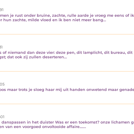
91
men je rust onder bruine, zachte, rulle aarde je vroeg me eens of 
 er hun zachte, milde vloed en ik ben niet meer bang…
31
ts of niemand dan deze vier: deze pen, dit lamplicht, dit bureau, d
st; dat ook zij zullen deserteren…
05
eloos maar trots je sloeg haar mij uit handen onwetend maar genadel
01
 danspassen in het duister Was er een toekomst? onze lichamen
n van een voorgoed onvoltooide affaire....…