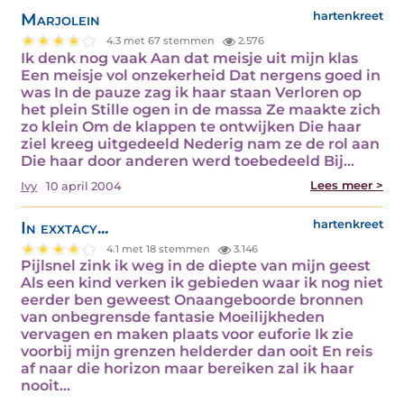
Marjolein
hartenkreet
4.3 met 67 stemmen
2.576
Ik denk nog vaak Aan dat meisje uit mijn klas
Een meisje vol onzekerheid Dat nergens goed in
was In de pauze zag ik haar staan Verloren op
het plein Stille ogen in de massa Ze maakte zich
zo klein Om de klappen te ontwijken Die haar
ziel kreeg uitgedeeld Nederig nam ze de rol aan
Die haar door anderen werd toebedeeld Bij…
Lees meer >
Ivy
10 april 2004
In exxtacy...
hartenkreet
4.1 met 18 stemmen
3.146
Pijlsnel zink ik weg in de diepte van mijn geest
Als een kind verken ik gebieden waar ik nog niet
eerder ben geweest Onaangeboorde bronnen
van onbegrensde fantasie Moeilijkheden
vervagen en maken plaats voor euforie Ik zie
voorbij mijn grenzen helderder dan ooit En reis
af naar die horizon maar bereiken zal ik haar
nooit…