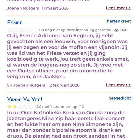
Lees meer >
Joanan Rutgers
11 maart 2026
Esmée
hartenkreet
Er is nog niet op deze inzending gestemd.
1.148
O jij, Esmée Adrienne van Eeghen, jij hebt
gevochten als een leeuwin, voor menigeen was
jij een zegen en voor de moffen een vijandin. Jij
was lid van het Friese verzet en jij ging
koelbloedig te werk, jou treft geen enkele smet,
al waren de leugens nog zo sterk. Jij vree met
een Duitse officier, puur om informatie te
vergaren, Ans Jaakke…
Lees meer >
Sir Joanan Rutgers
12 februari 2026
Yippie Ya Yee!
netgedicht
2.0 met 1 stemmen
410
In de Oud-Katholieke Kerk van Gouda zong de
jazzzangeres Nina Yip haar eerste live-concert
en het lukte haar om een Nina Simone te zijn,
maar dan zonder bipolaire stoornis, drank en
drugs. De pianist had een groot aandeel in het