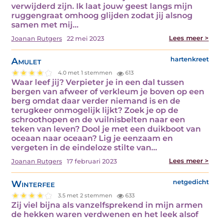
verwijderd zijn. Ik laat jouw geest langs mijn
ruggengraat omhoog glijden zodat jij alsnog
samen met mij…
Lees meer >
Joanan Rutgers
22 mei 2023
Amulet
hartenkreet
4.0 met 1 stemmen
613
Waar leef jij? Verpieter je in een dal tussen
bergen van afweer of verkleum je boven op een
berg omdat daar verder niemand is en de
terugkeer onmogelijk lijkt? Zoek je op de
schroothopen en de vuilnisbelten naar een
teken van leven? Dool je met een duikboot van
oceaan naar oceaan? Lig je eenzaam en
vergeten in de eindeloze stilte van…
Lees meer >
Joanan Rutgers
17 februari 2023
Winterfee
netgedicht
3.5 met 2 stemmen
633
Zij viel bijna als vanzelfsprekend in mijn armen
de hekken waren verdwenen en het leek alsof