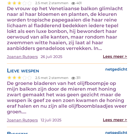
2.5 met 2 stemmen
401
De vrouw op het Venetiaanse balkon glimlacht
naar al haar bloemen en planten, de kleuren
worden tropische papegaaien die haar reine
lichaam al fladderend bedekken iedere tepel
lokt als een luxe bonbon, hij bewondert haar
oerwoud van alle kanten, maar rondom haar
zwemmen witte haaien, zij laat al haar
aanbidders genadeloos verrekken. In…
Lees meer >
Joanan Rutgers
26 juli 2025
Lieve wespen
netgedicht
2.5 met 2 stemmen
311
De groene bladeren van het olijfboompje op
mijn balkon zijn door de mieren met honing
zwart gemaakt het was geen gezicht maar de
wespen ik geef ze een zoen kwamen de honing
eraf halen en nu zijn alle olijfboomblaadjes weer
groen.…
Lees meer >
Joanan Rutgers
12 juli 2025
Biggetje
netgedicht