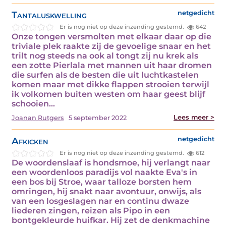
Tantaluskwelling
netgedicht
Er is nog niet op deze inzending gestemd.
642
Onze tongen versmolten met elkaar daar op die
triviale plek raakte zij de gevoelige snaar en het
trilt nog steeds na ook al tongt zij nu krek als
een zotte Pierlala met mannen uit haar dromen
die surfen als de besten die uit luchtkastelen
komen maar met dikke flappen strooien terwijl
ik volkomen buiten westen om haar geest blijf
schooien…
Lees meer >
Joanan Rutgers
5 september 2022
Afkicken
netgedicht
Er is nog niet op deze inzending gestemd.
612
De woordenslaaf is hondsmoe, hij verlangt naar
een woordenloos paradijs vol naakte Eva's in
een bos bij Stroe, waar talloze borsten hem
omringen, hij snakt naar avontuur, onwijs, als
van een losgeslagen nar en continu dwaze
liederen zingen, reizen als Pipo in een
bontgekleurde huifkar. Hij zet de denkmachine