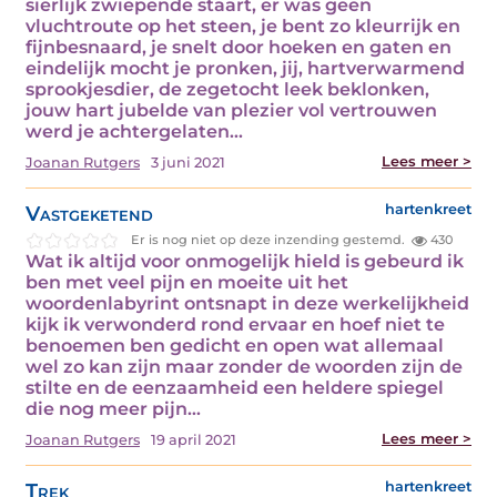
sierlijk zwiepende staart, er was geen
vluchtroute op het steen, je bent zo kleurrijk en
fijnbesnaard, je snelt door hoeken en gaten en
eindelijk mocht je pronken, jij, hartverwarmend
sprookjesdier, de zegetocht leek beklonken,
jouw hart jubelde van plezier vol vertrouwen
werd je achtergelaten…
Lees meer >
Joanan Rutgers
3 juni 2021
Vastgeketend
hartenkreet
Er is nog niet op deze inzending gestemd.
430
Wat ik altijd voor onmogelijk hield is gebeurd ik
ben met veel pijn en moeite uit het
woordenlabyrint ontsnapt in deze werkelijkheid
kijk ik verwonderd rond ervaar en hoef niet te
benoemen ben gedicht en open wat allemaal
wel zo kan zijn maar zonder de woorden zijn de
stilte en de eenzaamheid een heldere spiegel
die nog meer pijn…
Lees meer >
Joanan Rutgers
19 april 2021
Trek
hartenkreet