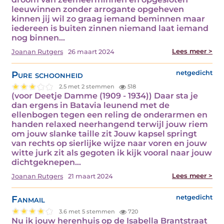
leeuwinnen zonder arrogante opgeheven
kinnen jij wil zo graag iemand beminnen maar
iedereen is buiten zinnen niemand laat iemand
nog binnen…
Lees meer >
Joanan Rutgers
26 maart 2024
Pure schoonheid
netgedicht
2.5 met 2 stemmen
518
(voor Deetje Damme (1909 - 1934)) Daar sta je
dan ergens in Batavia leunend met de
ellenbogen tegen een reling de onderarmen en
handen relaxed neerhangend terwijl jouw riem
om jouw slanke taille zit Jouw kapsel springt
van rechts op sierlijke wijze naar voren en jouw
witte jurk zit als gegoten ik kijk vooral naar jouw
dichtgeknepen…
Lees meer >
Joanan Rutgers
21 maart 2024
Fanmail
netgedicht
3.6 met 5 stemmen
720
Nu ik jouw herenhuis op de Isabella Brantstraat