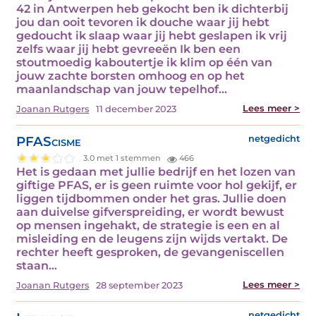
42 in Antwerpen heb gekocht ben ik dichterbij
jou dan ooit tevoren ik douche waar jij hebt
gedoucht ik slaap waar jij hebt geslapen ik vrij
zelfs waar jij hebt gevreeën Ik ben een
stoutmoedig kaboutertje ik klim op één van
jouw zachte borsten omhoog en op het
maanlandschap van jouw tepelhof…
Lees meer >
Joanan Rutgers
11 december 2023
PFAScisme
netgedicht
3.0 met 1 stemmen
466
Het is gedaan met jullie bedrijf en het lozen van
giftige PFAS, er is geen ruimte voor hol gekijf, er
liggen tijdbommen onder het gras. Jullie doen
aan duivelse gifverspreiding, er wordt bewust
op mensen ingehakt, de strategie is een en al
misleiding en de leugens zijn wijds vertakt. De
rechter heeft gesproken, de gevangeniscellen
staan…
Lees meer >
Joanan Rutgers
28 september 2023
netgedicht