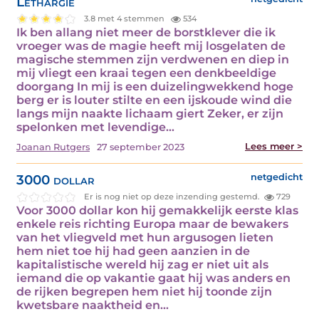
Lethargie
3.8 met 4 stemmen
534
Ik ben allang niet meer de borstklever die ik
vroeger was de magie heeft mij losgelaten de
magische stemmen zijn verdwenen en diep in
mij vliegt een kraai tegen een denkbeeldige
doorgang In mij is een duizelingwekkend hoge
berg er is louter stilte en een ijskoude wind die
langs mijn naakte lichaam giert Zeker, er zijn
spelonken met levendige…
Lees meer >
Joanan Rutgers
27 september 2023
3000 dollar
netgedicht
Er is nog niet op deze inzending gestemd.
729
Voor 3000 dollar kon hij gemakkelijk eerste klas
enkele reis richting Europa maar de bewakers
van het vliegveld met hun argusogen lieten
hem niet toe hij had geen aanzien in de
kapitalistische wereld hij zag er niet uit als
iemand die op vakantie gaat hij was anders en
de rijken begrepen hem niet hij toonde zijn
kwetsbare naaktheid en…