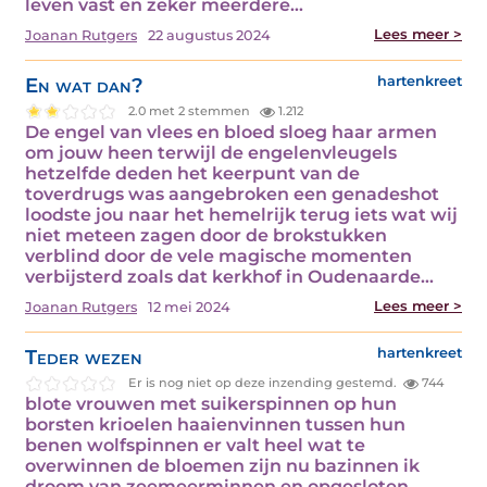
leven vast en zeker meerdere…
Lees meer >
Joanan Rutgers
22 augustus 2024
En wat dan?
hartenkreet
2.0 met 2 stemmen
1.212
De engel van vlees en bloed sloeg haar armen
om jouw heen terwijl de engelenvleugels
hetzelfde deden het keerpunt van de
toverdrugs was aangebroken een genadeshot
loodste jou naar het hemelrijk terug iets wat wij
niet meteen zagen door de brokstukken
verblind door de vele magische momenten
verbijsterd zoals dat kerkhof in Oudenaarde…
Lees meer >
Joanan Rutgers
12 mei 2024
Teder wezen
hartenkreet
Er is nog niet op deze inzending gestemd.
744
blote vrouwen met suikerspinnen op hun
borsten krioelen haaienvinnen tussen hun
benen wolfspinnen er valt heel wat te
overwinnen de bloemen zijn nu bazinnen ik
droom van zeemeerminnen en opgesloten