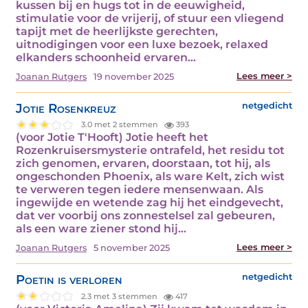
kussen bij en hugs tot in de eeuwigheid,
stimulatie voor de vrijerij, of stuur een vliegend
tapijt met de heerlijkste gerechten,
uitnodigingen voor een luxe bezoek, relaxed
elkanders schoonheid ervaren…
Lees meer >
Joanan Rutgers
19 november 2025
Jotie Rosenkreuz
netgedicht
3.0 met 2 stemmen
393
(voor Jotie T'Hooft) Jotie heeft het
Rozenkruisersmysterie ontrafeld, het residu tot
zich genomen, ervaren, doorstaan, tot hij, als
ongeschonden Phoenix, als ware Kelt, zich wist
te verweren tegen iedere mensenwaan. Als
ingewijde en wetende zag hij het eindgevecht,
dat ver voorbij ons zonnestelsel zal gebeuren,
als een ware ziener stond hij…
Lees meer >
Joanan Rutgers
5 november 2025
Poetin is verloren
netgedicht
2.3 met 3 stemmen
417