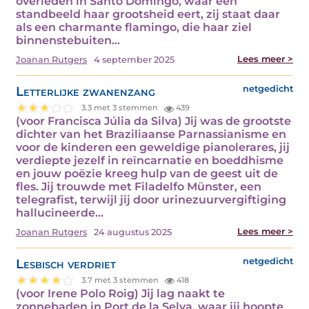
overleden in Santo Domingo, waar een
standbeeld haar grootsheid eert, zij staat daar
als een charmante flamingo, die haar ziel
binnenstebuiten…
Lees meer >
Joanan Rutgers
4 september 2025
Letterlijke zwanenzang
netgedicht
3.3 met 3 stemmen
439
(voor Francisca Júlia da Silva) Jij was de grootste
dichter van het Braziliaanse Parnassianisme en
voor de kinderen een geweldige pianolerares, jij
verdiepte jezelf in reïncarnatie en boeddhisme
en jouw poëzie kreeg hulp van de geest uit de
fles. Jij trouwde met Filadelfo Münster, een
telegrafist, terwijl jij door urinezuurvergiftiging
hallucineerde…
Lees meer >
Joanan Rutgers
24 augustus 2025
Lesbisch verdriet
netgedicht
3.7 met 3 stemmen
418
(voor Irene Polo Roig) Jij lag naakt te
zonnebaden in Port de la Selva, waar jij hoopte