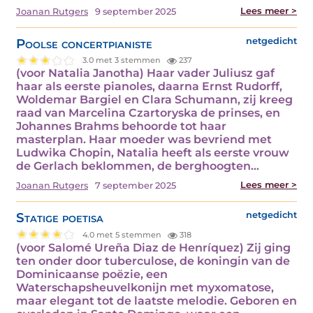
Lees meer >
Joanan Rutgers
9 september 2025
Poolse concertpianiste
netgedicht
3.0 met 3 stemmen
237
(voor Natalia Janotha) Haar vader Juliusz gaf
haar als eerste pianoles, daarna Ernst Rudorff,
Woldemar Bargiel en Clara Schumann, zij kreeg
raad van Marcelina Czartoryska de prinses, en
Johannes Brahms behoorde tot haar
masterplan. Haar moeder was bevriend met
Ludwika Chopin, Natalia heeft als eerste vrouw
de Gerlach beklommen, de berghoogten…
Lees meer >
Joanan Rutgers
7 september 2025
Statige poetisa
netgedicht
4.0 met 5 stemmen
318
(voor Salomé Ureña Diaz de Henríquez) Zij ging
ten onder door tuberculose, de koningin van de
Dominicaanse poëzie, een
Waterschapsheuvelkonijn met myxomatose,
maar elegant tot de laatste melodie. Geboren en