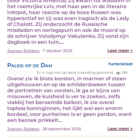
(voor Victoria Amelina) Zij kwam tot wasdom in
het roemrijke Lviv, met haar pen in de literaire
inktpot, haar reactie op de boze Russen was
hyperactief en zij was even tragisch als de Lady
of Chalott. Zij onderzocht de Russische
misdaden en oorlogspuin en ook de moord op
de schrijver Volodymyr Vakulenko. Zij vond zijn
dagboek in een tuin,…
Lees meer >
Joanan Rutgers
7 oktober 2025
Paleis op de Dam
hartenkreet
Er is nog niet op deze inzending gestemd.
439
Overal zie ik blote borsten, in marmer of steen
uitgehouwen en op de schilderdoeken tussen
de portretten van vorsten, ik ga er bijna van
miauwen, de kuisheid is ver te zoeken, zelfs
vlakbij het beroemde balkon, ik zie overal
topless koninginnen, het lijkt wel een enorm
bordeel, voor puriteinen is er geen pardon, want
een bezoek prikkelt…
Lees meer >
Joanan Rutgers
28 september 2025