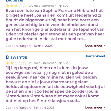
3.0 met 1 stemmen
600
Even een foto van Sophie Francine Hilbrand het
biggetje heet Joanan en komt uit Nederland zij
houdt de biggensnuit bij haar blote borst een
geneeskrachtig kruid voor de eindeloze dorst
van het knorrige dier jodelaar in de tepelhof van
Eden vol plezier genietend als een prof van haar
gulle tederheid in de stal met hooi tot…
Lees meer >
Joanan Rutgers
10 mei 2025
Diewertje
hartenkreet
2.0 met 1 stemmen
562
Jij liep langs mij heen en ik keek in jouw
eeuwige ziel waar jij nog niet in geloofde al
keek jij wel naar de mijne nu zien wij beiden
bewust en zie ik jouw charmante gelaat
liefdevol opdoemen uit de eeuwigheid voorbij al
de rollen die jij zo teder speelde zonder jou is
Sinterklaas Sinterklaas niet meer ook al komt
dat niet op het Sinterklaasjournaal…
Lees meer >
Joanan Rutgers
5 maart 2025