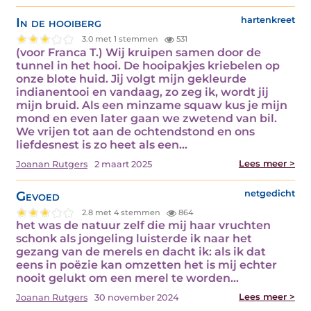
In de hooiberg
hartenkreet
3.0 met 1 stemmen
531
(voor Franca T.) Wij kruipen samen door de
tunnel in het hooi. De hooipakjes kriebelen op
onze blote huid. Jij volgt mijn gekleurde
indianentooi en vandaag, zo zeg ik, wordt jij
mijn bruid. Als een minzame squaw kus je mijn
mond en even later gaan we zwetend van bil.
We vrijen tot aan de ochtendstond en ons
liefdesnest is zo heet als een…
Lees meer >
Joanan Rutgers
2 maart 2025
Gevoed
netgedicht
2.8 met 4 stemmen
864
het was de natuur zelf die mij haar vruchten
schonk als jongeling luisterde ik naar het
gezang van de merels en dacht ik: als ik dat
eens in poëzie kan omzetten het is mij echter
nooit gelukt om een merel te worden…
Lees meer >
Joanan Rutgers
30 november 2024