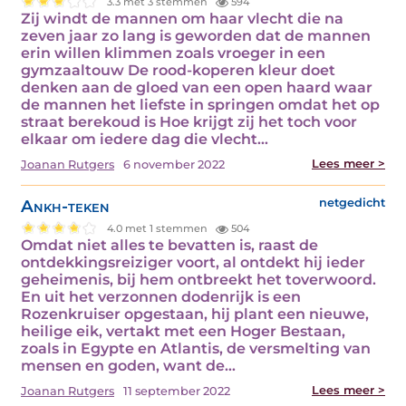
3.3 met 3 stemmen
594
Zij windt de mannen om haar vlecht die na
zeven jaar zo lang is geworden dat de mannen
erin willen klimmen zoals vroeger in een
gymzaaltouw De rood-koperen kleur doet
denken aan de gloed van een open haard waar
de mannen het liefste in springen omdat het op
straat berekoud is Hoe krijgt zij het toch voor
elkaar om iedere dag die vlecht…
Lees meer >
Joanan Rutgers
6 november 2022
Ankh-teken
netgedicht
4.0 met 1 stemmen
504
Omdat niet alles te bevatten is, raast de
ontdekkingsreiziger voort, al ontdekt hij ieder
geheimenis, bij hem ontbreekt het toverwoord.
En uit het verzonnen dodenrijk is een
Rozenkruiser opgestaan, hij plant een nieuwe,
heilige eik, vertakt met een Hoger Bestaan,
zoals in Egypte en Atlantis, de versmelting van
mensen en goden, want de…
Lees meer >
Joanan Rutgers
11 september 2022