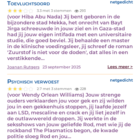
Toevluchtsoord
netgedicht
3.3 met 3 stemmen
293
(voor Hiba Abu Nada) Jij bent geboren in de
bijzondere stad Mekka, het onrecht van Bayt
Jirga schreeuwde in jouw ziel en in Gaza-stad
had jij jouw eigen intifada met een universitaire
studie, die goed beviel. Jij behaalde een master
in de klinische voedingsleer, jij schreef de roman
'Zuurstof is niet voor de doden', dat alles in een
verstikkende…
Lees meer >
Joanan Rutgers
23 september 2025
Psychisch verwoest
netgedicht
2.7 met 3 stemmen
228
(voor Wendy Orlean Williams) Jouw strenge
ouders verklaarden jou voor gek en zij wilden
jou in een gekkenhuis stoppen, jij laafde jezelf
aan LSD, mescaline en crack en jij liet jezelf in
de outlawwereld droppen. Jij werkte in de
seksshows van jouw geliefde Rod, met wie jij de
rockband The Plasmatics begon, de kwade
politie sloeg Rod en jou…