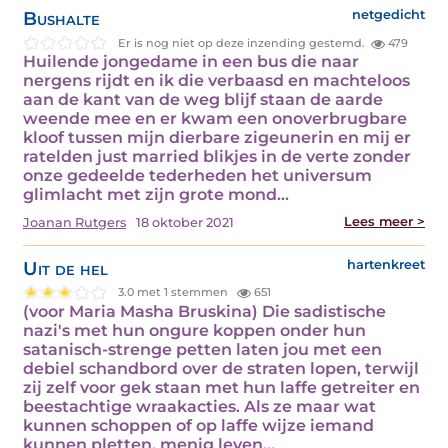
Bushalte
netgedicht
Er is nog niet op deze inzending gestemd.
479
Huilende jongedame in een bus die naar
nergens rijdt en ik die verbaasd en machteloos
aan de kant van de weg blijf staan de aarde
weende mee en er kwam een onoverbrugbare
kloof tussen mijn dierbare zigeunerin en mij er
ratelden just married blikjes in de verte zonder
onze gedeelde tederheden het universum
glimlacht met zijn grote mond…
Lees meer >
Joanan Rutgers
18 oktober 2021
Uit de hel
hartenkreet
3.0 met 1 stemmen
651
(voor Maria Masha Bruskina) Die sadistische
nazi's met hun ongure koppen onder hun
satanisch-strenge petten laten jou met een
debiel schandbord over de straten lopen, terwijl
zij zelf voor gek staan met hun laffe getreiter en
beestachtige wraakacties. Als ze maar wat
kunnen schoppen of op laffe wijze iemand
kunnen pletten, menig leven…