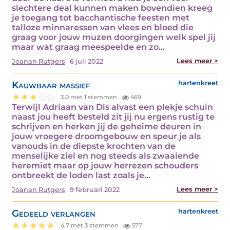
slechtere deal kunnen maken bovendien kreeg
je toegang tot bacchantische feesten met
talloze minnaressen van vlees en bloed die
graag voor jouw muzen doorgingen welk spel jij
maar wat graag meespeelde en zo…
Lees meer >
Joanan Rutgers
6 juli 2022
Kauwbaar massief
hartenkreet
3.0 met 1 stemmen
469
Terwijl Adriaan van Dis alvast een plekje schuin
naast jou heeft besteld zit jij nu ergens rustig te
schrijven en herken jij de geheime deuren in
jouw vroegere droomgebouw en speur je als
vanouds in de diepste krochten van de
menselijke ziel en nog steeds als zwaaiende
heremiet maar op jouw herrezen schouders
ontbreekt de loden last zoals je…
Lees meer >
Joanan Rutgers
9 februari 2022
Gedeeld verlangen
hartenkreet
4.7 met 3 stemmen
577