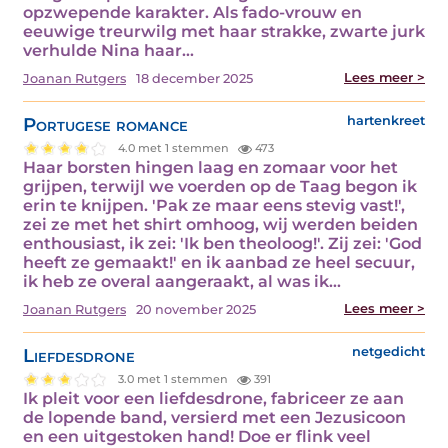
opzwepende karakter. Als fado-vrouw en
eeuwige treurwilg met haar strakke, zwarte jurk
verhulde Nina haar…
Lees meer >
Joanan Rutgers
18 december 2025
Portugese romance
hartenkreet
4.0 met 1 stemmen
473
Haar borsten hingen laag en zomaar voor het
grijpen, terwijl we voerden op de Taag begon ik
erin te knijpen. 'Pak ze maar eens stevig vast!',
zei ze met het shirt omhoog, wij werden beiden
enthousiast, ik zei: 'Ik ben theoloog!'. Zij zei: 'God
heeft ze gemaakt!' en ik aanbad ze heel secuur,
ik heb ze overal aangeraakt, al was ik…
Lees meer >
Joanan Rutgers
20 november 2025
Liefdesdrone
netgedicht
3.0 met 1 stemmen
391
Ik pleit voor een liefdesdrone, fabriceer ze aan
de lopende band, versierd met een Jezusicoon
en een uitgestoken hand! Doe er flink veel