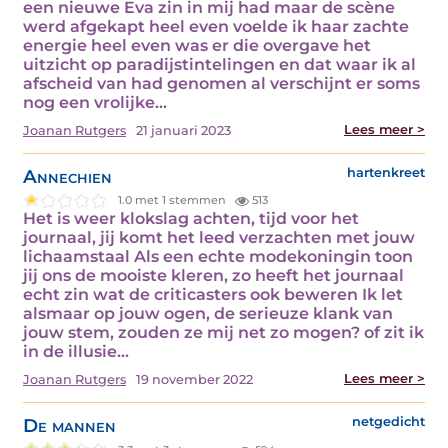
een nieuwe Eva zin in mij had maar de scène
werd afgekapt heel even voelde ik haar zachte
energie heel even was er die overgave het
uitzicht op paradijstintelingen en dat waar ik al
afscheid van had genomen al verschijnt er soms
nog een vrolijke…
Lees meer >
Joanan Rutgers
21 januari 2023
Annechien
hartenkreet
1.0 met 1 stemmen
513
Het is weer klokslag achten, tijd voor het
journaal, jij komt het leed verzachten met jouw
lichaamstaal Als een echte modekoningin toon
jij ons de mooiste kleren, zo heeft het journaal
echt zin wat de criticasters ook beweren Ik let
alsmaar op jouw ogen, de serieuze klank van
jouw stem, zouden ze mij net zo mogen? of zit ik
in de illusie…
Lees meer >
Joanan Rutgers
19 november 2022
De mannen
netgedicht