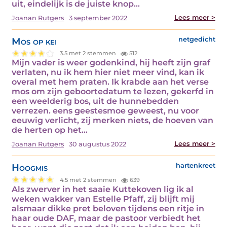
uit, eindelijk is de juiste knop…
Lees meer >
Joanan Rutgers
3 september 2022
Mos op kei
netgedicht
3.5 met 2 stemmen
512
Mijn vader is weer godenkind, hij heeft zijn graf
verlaten, nu ik hem hier niet meer vind, kan ik
overal met hem praten. Ik krabde aan het verse
mos om zijn geboortedatum te lezen, gekerfd in
een weelderig bos, uit de hunnebedden
verrezen. eens geestesmoe geweest, nu voor
eeuwig verlicht, zij merken niets, de hoeven van
de herten op het…
Lees meer >
Joanan Rutgers
30 augustus 2022
Hoogmis
hartenkreet
4.5 met 2 stemmen
639
Als zwerver in het saaie Kuttekoven lig ik al
weken wakker van Estelle Pfaff, zij blijft mij
alsmaar dikke pret beloven tijdens een ritje in
haar oude DAF, maar de pastoor verbiedt het