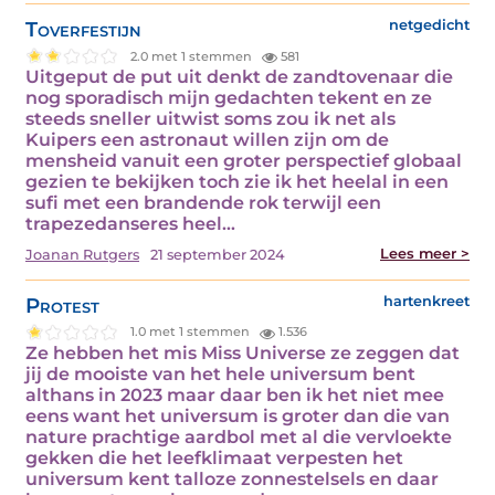
Toverfestijn
netgedicht
2.0 met 1 stemmen
581
Uitgeput de put uit denkt de zandtovenaar die
nog sporadisch mijn gedachten tekent en ze
steeds sneller uitwist soms zou ik net als
Kuipers een astronaut willen zijn om de
mensheid vanuit een groter perspectief globaal
gezien te bekijken toch zie ik het heelal in een
sufi met een brandende rok terwijl een
trapezedanseres heel…
Lees meer >
Joanan Rutgers
21 september 2024
Protest
hartenkreet
1.0 met 1 stemmen
1.536
Ze hebben het mis Miss Universe ze zeggen dat
jij de mooiste van het hele universum bent
althans in 2023 maar daar ben ik het niet mee
eens want het universum is groter dan die van
nature prachtige aardbol met al die vervloekte
gekken die het leefklimaat verpesten het
universum kent talloze zonnestelsels en daar