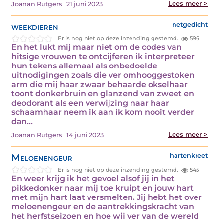
Lees meer >
Joanan Rutgers
21 juni 2023
weekdieren
netgedicht
Er is nog niet op deze inzending gestemd.
596
En het lukt mij maar niet om de codes van
hitsige vrouwen te ontcijferen ik interpreteer
hun tekens allemaal als onbedoelde
uitnodigingen zoals die ver omhooggestoken
arm die mij haar zwaar behaarde okselhaar
toont donkerbruin en glanzend van zweet en
deodorant als een verwijzing naar haar
schaamhaar neem ik aan ik kom nooit verder
dan…
Lees meer >
Joanan Rutgers
14 juni 2023
Meloenengeur
hartenkreet
Er is nog niet op deze inzending gestemd.
545
En weer krijg ik het gevoel alsof jij in het
pikkedonker naar mij toe kruipt en jouw hart
met mijn hart laat versmelten. Jij hebt het over
meloenengeur en de aantrekkingskracht van
het herfstseizoen en hoe wij ver van de wereld