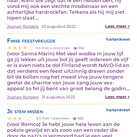
haar, want die zegt dat ik een heiden ben, hij
vond mij ook een slechte misdienaar en een
achterlijke hardrockfan. Telkens als hij mij ziet
lopen slaat…
Lees meer >
Joanan Rutgers
25 augustus 2022
Finse feestvreugde
hartenkreet
3.5 met 4 stemmen
592
(voor Sanna Marin) Met veel wodka in jouw lijf
ga jij lekker uit jouw bol jij geeft iedereen de vijf
er is even niets te dol Finland wordt NAVO-lid en
dat verdient een feest uitzinnig draven zonder
bit de bollen nog het meest viva jouw tengere
gestel de charme van jouw zang jouw sex-
appeal zo fel jij bent van groot belang de godin…
Lees meer >
Joanan Rutgers
21 augustus 2022
Je stem missen
hartenkreet
3.0 met 1 stemmen
582
(voor Remco) Je hebt jouw hele leven aan de
poëzie gewijd en als zoon van een vader die
door de nazi's is vermoord had je een veel