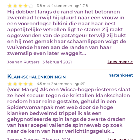
3.8 met 4 stemmen
1.218
Hij dobbert langs de rand van het betonnen
zwembad terwijl hij gluurt naar een vrouw in
een vooroorlogse bikini die naar haar best
appetijtelijke vetrollen ligt te staren Zij raakt
opgewonden van de patatgeur terwijl zij bukt
en hij met gemak haar schaamlippen volgt de
wuivende haren aan de randen van haar
zwemslip even later waggelt…
Lees meer >
Joanan Rutgers
3 februari 2021
Klankschalenkoningin
hartenkreet
4.5 met 2 stemmen
491
(voor Marys) Als een Wicca-hogepriesteres slaat
ze heel secuur tegen de kristallen klankschalen
rondom haar reine gestalte, gehuld in een
Spiderwomanpak met web door de hoge
klanken bedwelmd trippel ik als een
gehypnotiseerde spin langs de zwarte draden
van haar soepel vallende spinneweb op zoek
naar de kern van haar verlichtingsgeluk…
Lees meer >
Joanan Rutgers
7 januari 2021