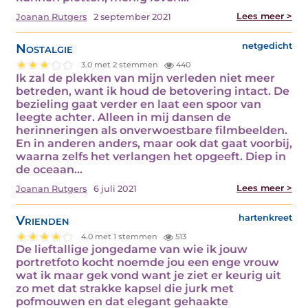
Lees meer >
Joanan Rutgers
2 september 2021
Nostalgie
netgedicht
3.0 met 2 stemmen
440
Ik zal de plekken van mijn verleden niet meer
betreden, want ik houd de betovering intact. De
bezieling gaat verder en laat een spoor van
leegte achter. Alleen in mij dansen de
herinneringen als onverwoestbare filmbeelden.
En in anderen anders, maar ook dat gaat voorbij,
waarna zelfs het verlangen het opgeeft. Diep in
de oceaan…
Lees meer >
Joanan Rutgers
6 juli 2021
Vrienden
hartenkreet
4.0 met 1 stemmen
513
De lieftallige jongedame van wie ik jouw
portretfoto kocht noemde jou een enge vrouw
wat ik maar gek vond want je ziet er keurig uit
zo met dat strakke kapsel die jurk met
pofmouwen en dat elegant gehaakte