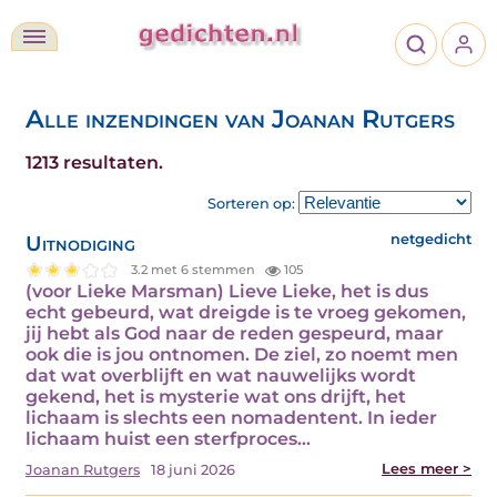
Alle inzendingen van Joanan Rutgers
1213 resultaten.
Sorteren op:
Uitnodiging
netgedicht
3.2 met 6 stemmen
105
(voor Lieke Marsman) Lieve Lieke, het is dus
echt gebeurd, wat dreigde is te vroeg gekomen,
jij hebt als God naar de reden gespeurd, maar
ook die is jou ontnomen. De ziel, zo noemt men
dat wat overblijft en wat nauwelijks wordt
gekend, het is mysterie wat ons drijft, het
lichaam is slechts een nomadentent. In ieder
lichaam huist een sterfproces…
Lees meer >
Joanan Rutgers
18 juni 2026