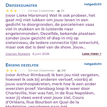
Diepzeeduikster
netgedicht
2.5 met 2 stemmen
211
(voor Lieke Marsman) Wat ik ook probeer, het
gaat mij niet lukken om jouw leven in een
gedicht te doorgronden, de porceleinen vaas
viel in stukken en ik luisterde naar
engelenmonden. Dezelfde, bekende plaatsen
zonder jouw gezicht of diep in mij op
zielsniveau, de tedere connectie lijkt ontwricht,
maar ook dat is deel van de show. Jouw…
Lees meer >
Joanan Rutgers
6 juni 2026
Ergens dezelfde
netgedicht
3.0 met 3 stemmen
258
(voor Arthur Rimbaud) Ik ben jou niet vergeten,
hoeveel ik ook bij anderen vertoef, voorbij al
jouw wanhoopskreten, merk hoe ik een ander
weerzien proef. Vandaag loop ik weer door
Charleville, hier was het, in de Rue Napoléon,
waar jij vlees werd voor jouw ziel, Cours
d'Orléans, Rue Bourbon en Quai de la
Madeleine, vervolgens naar het…