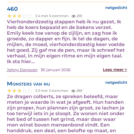
460
netgedicht
3.4 met 5 stemmen
259
Vierhonderdzestig stappen heb ik nu gezet, Ik
heb de koers bepaald en de bakens verzet.
Emily keek toe vanop de zijlijn, en zag hoe ik
groeide, zo dapper en fijn. Ik tel de dagen, de
mijlen, de moed, vierhonderdzestig keer voelde
het goed. Zij gaf me de pen, maar ik schreef het
verhaal, in mijn eigen ritme en mijn eigen taal.
Ik sta hier…
Lees meer >
Johny Donovan
30 januari 2026
Monsters van nu
netgedicht
3.3 met 3 stemmen
289
Ze dragen colberts, ze spreken beleefd, maar
meten je waarde in wat je afgeeft. Hun handen
zijn proper, hun plannen zijn groot, ze lachen je
toe terwijl iets in je sloopt. Ze wonen niet onder
het bed of tussen het grind, maar daar waar
men winst boven mensenbond vindt. Een
handdruk, een deal, een belofte op maat, en