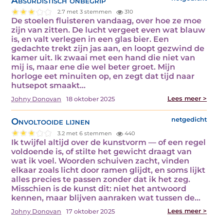
Absurdistisch onbegrip
2.7 met 3 stemmen
310
De stoelen fluisteren vandaag, over hoe ze moe
zijn van zitten. De lucht vergeet even wat blauw
is, en valt verlegen in een glas bier. Een
gedachte trekt zijn jas aan, en loopt gezwind de
kamer uit. Ik zwaai met een hand die niet van
mij is, maar ene die wel beter groet. Mijn
horloge eet minuiten op, en zegt dat tijd naar
hutsepot smaakt…
Lees meer >
Johny Donovan
18 oktober 2025
Onvoltooide lijnen
netgedicht
3.2 met 6 stemmen
440
Ik twijfel altijd over de kunstvorm — of een regel
voldoende is, of stilte het gewicht draagt van
wat ik voel. Woorden schuiven zacht, vinden
elkaar zoals licht door ramen glijdt, en soms lijkt
alles precies te passen zonder dat ik het zeg.
Misschien is de kunst dit: niet het antwoord
kennen, maar blijven aanraken wat tussen de…
Lees meer >
Johny Donovan
17 oktober 2025