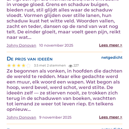
in vroege gloed. Grens en schaduw buigen,
bieden rust, stil glijdt alles waar de schaduw
vloedt. Vormen glijden over stille lanen, hun
schaduw kust het witte veld. Woorden vallen,
zacht en teder, dansen op de rand van wat nog
telt. De einder gloeit, maar voelt geen pijn, reikt
naar wat…
Lees meer >
Johny Donovan
10 november 2025
De prijs van ideeën
netgedicht
3.5 met 2 stemmen
227
Ze begonnen als vonken, in hoofden die dachten
de wereld te redden. Maar elke gedachte werd
een muur, elk woord een wapen. Wat begon als
hoop, werd bevel, werd schot, werd stilte. De
ideeën zelf — ze stierven nooit, ze trokken zich
terug in de schaduwen van boeken, wachtten
tot iemand ze weer tot leven riep. En telkens
opnieuw…
Lees meer >
Johny Donovan
9 november 2025