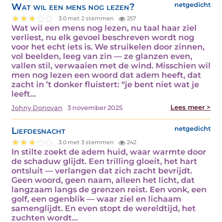
Wat wil een mens nog lezen?
netgedicht
3.0 met 2 stemmen
257
Wat wil een mens nog lezen, nu taal haar ziel
verliest, nu elk gevoel beschreven wordt nog
voor het echt iets is. We struikelen door zinnen,
vol beelden, leeg van zin — ze glanzen even,
vallen stil, verwaaien met de wind. Misschien wil
men nog lezen een woord dat adem heeft, dat
zacht in ’t donker fluistert: “je bent niet wat je
leeft…
Lees meer >
Johny Donovan
3 november 2025
Liefdesnacht
netgedicht
3.0 met 3 stemmen
242
In stilte zoekt de adem huid, waar warmte door
de schaduw glijdt. Een trilling gloeit, het hart
ontsluit — verlangen dat zich zacht bevrijdt.
Geen woord, geen naam, alleen het licht, dat
langzaam langs de grenzen reist. Een vonk, een
golf, een ogenblik — waar ziel en lichaam
samenglijdt. En even stopt de wereldtijd, het
zuchten wordt…