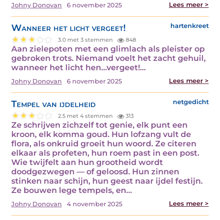
Lees meer >
Johny Donovan
6 november 2025
Wanneer het licht vergeet!
hartenkreet
3.0 met 3 stemmen
848
Aan zielepoten met een glimlach als pleister op
gebroken trots. Niemand voelt het zacht gehuil,
wanneer het licht hen...vergeet!…
Lees meer >
Johny Donovan
6 november 2025
Tempel van ijdelheid
netgedicht
2.5 met 4 stemmen
313
Ze schrijven zichzelf tot genie, elk punt een
kroon, elk komma goud. Hun lofzang vult de
flora, als onkruid groeit hun woord. Ze citeren
elkaar als profeten, hun roem past in een post.
Wie twijfelt aan hun grootheid wordt
doodgezwegen — of geloosd. Hun zinnen
stinken naar schijn, hun geest naar ijdel festijn.
Ze bouwen lege tempels, en…
Lees meer >
Johny Donovan
4 november 2025