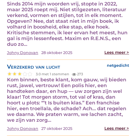
Sinds 2014 mijn woorden vrij, stopte in 2022,
maar 2025 roept mij. Niet stilgezeten, literatuur
verkend, vormen en stijlen, tot in elk moment.
Opgeven? Nee, dat staat niet in mijn boek, ik
volhard in boosheid, elke stap, elke hoek.
Kritische stemmen, ik leer ervan het meest, hun
gal is mijn lessenfeest. Maxim en R.E.N.S., een
duo zo…
Lees meer >
Johny Donovan
28 oktober 2025
Verzekerd van lucht
netgedicht
3.0 met 1 stemmen
273
Kom binnen, beste klant, kom gauw, wij bieden
rust, jawel, vertrouw! Een polis hier, een
handteken daar, en hup — uw zorgen zijn wel
klaar! Tot morgen storm, tot val of kras, dan
hoort u plots: “’t Is buiten klas.” Een franchise
hier, een troellala, de schade? Ach… dat regelen
we daarna. We praten warm, we lachen zacht,
we zijn van zorg…
Lees meer >
Johny Donovan
27 oktober 2025