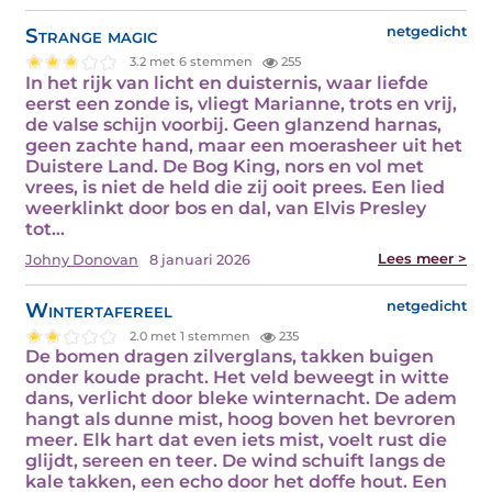
Strange magic
netgedicht
3.2 met 6 stemmen
255
In het rijk van licht en duisternis, waar liefde
eerst een zonde is, vliegt Marianne, trots en vrij,
de valse schijn voorbij. Geen glanzend harnas,
geen zachte hand, maar een moerasheer uit het
Duistere Land. De Bog King, nors en vol met
vrees, is niet de held die zij ooit prees. Een lied
weerklinkt door bos en dal, van Elvis Presley
tot…
Lees meer >
Johny Donovan
8 januari 2026
Wintertafereel
netgedicht
2.0 met 1 stemmen
235
De bomen dragen zilverglans, takken buigen
onder koude pracht. Het veld beweegt in witte
dans, verlicht door bleke winternacht. De adem
hangt als dunne mist, hoog boven het bevroren
meer. Elk hart dat even iets mist, voelt rust die
glijdt, sereen en teer. De wind schuift langs de
kale takken, een echo door het doffe hout. Een