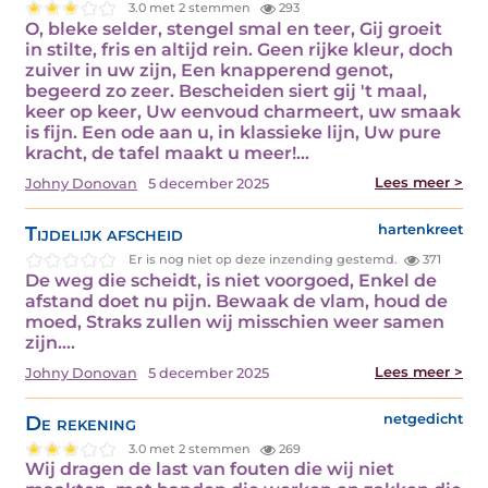
3.0 met 2 stemmen
293
O, bleke selder, stengel smal en teer, Gij groeit
in stilte, fris en altijd rein. Geen rijke kleur, doch
zuiver in uw zijn, Een knapperend genot,
begeerd zo zeer. Bescheiden siert gij 't maal,
keer op keer, Uw eenvoud charmeert, uw smaak
is fijn. Een ode aan u, in klassieke lijn, Uw pure
kracht, de tafel maakt u meer!…
Lees meer >
Johny Donovan
5 december 2025
Tijdelijk afscheid
hartenkreet
Er is nog niet op deze inzending gestemd.
371
De weg die scheidt, is niet voorgoed, Enkel de
afstand doet nu pijn. Bewaak de vlam, houd de
moed, Straks zullen wij misschien weer samen
zijn.…
Lees meer >
Johny Donovan
5 december 2025
De rekening
netgedicht
3.0 met 2 stemmen
269
Wij dragen de last van fouten die wij niet