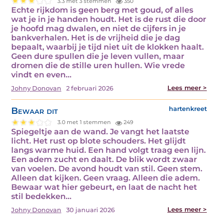
3.3 met 3 stemmen
350
Echte rijkdom is geen berg met goud, of alles
wat je in je handen houdt. Het is de rust die door
je hoofd mag dwalen, en niet de cijfers in je
bankverhalen. Het is de vrijheid die je dag
bepaalt, waarbij je tijd niet uit de klokken haalt.
Geen dure spullen die je leven vullen, maar
dromen die de stille uren hullen. Wie vrede
vindt en even…
Lees meer >
Johny Donovan
2 februari 2026
Bewaar dit
hartenkreet
3.0 met 1 stemmen
249
Spiegeltje aan de wand. Je vangt het laatste
licht. Het rust op blote schouders. Het glijdt
langs warme huid. Een hand volgt traag een lijn.
Een adem zucht en daalt. De blik wordt zwaar
van voelen. De avond houdt van stil. Geen stem.
Alleen dat kijken. Geen vraag. Alleen die adem.
Bewaar wat hier gebeurt, en laat de nacht het
stil bedekken…
Lees meer >
Johny Donovan
30 januari 2026