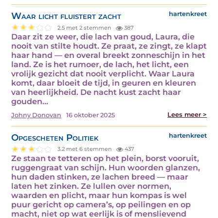
Waar licht fluistert zacht
hartenkreet
2.5 met 2 stemmen
387
Daar zit ze weer, die lach van goud, Laura, die
nooit van stilte houdt. Ze praat, ze zingt, ze klapt
haar hand — en overal breekt zonneschijn in het
land. Ze is het rumoer, de lach, het licht, een
vrolijk gezicht dat nooit verplicht. Waar Laura
komt, daar bloeit de tijd, in geuren en kleuren
van heerlijkheid. De nacht kust zacht haar
gouden…
Lees meer >
Johny Donovan
16 oktober 2025
Opgescheten Politiek
hartenkreet
3.2 met 6 stemmen
437
Ze staan te tetteren op het plein, borst vooruit,
ruggengraat van schijn. Hun woorden glanzen,
hun daden stinken, ze lachen breed — maar
laten het zinken. Ze lullen over normen,
waarden en plicht, maar hun kompas is wel
puur gericht op camera’s, op peilingen en op
macht, niet op wat eerlijk is of menslievend