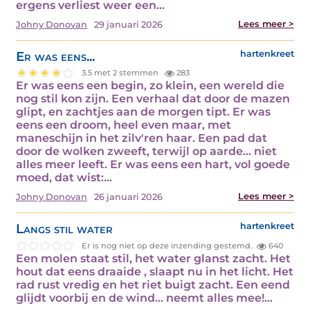
ergens verliest weer een…
Lees meer >
Johny Donovan
29 januari 2026
Er was eens...
hartenkreet
3.5 met 2 stemmen
283
Er was eens een begin, zo klein, een wereld die
nog stil kon zijn. Een verhaal dat door de mazen
glipt, en zachtjes aan de morgen tipt. Er was
eens een droom, heel even maar, met
maneschijn in het zilv'ren haar. Een pad dat
door de wolken zweeft, terwijl op aarde... niet
alles meer leeft. Er was eens een hart, vol goede
moed, dat wist:…
Lees meer >
Johny Donovan
26 januari 2026
Langs stil water
hartenkreet
Er is nog niet op deze inzending gestemd.
640
Een molen staat stil, het water glanst zacht. Het
hout dat eens draaide , slaapt nu in het licht. Het
rad rust vredig en het riet buigt zacht. Een eend
glijdt voorbij en de wind... neemt alles mee!…