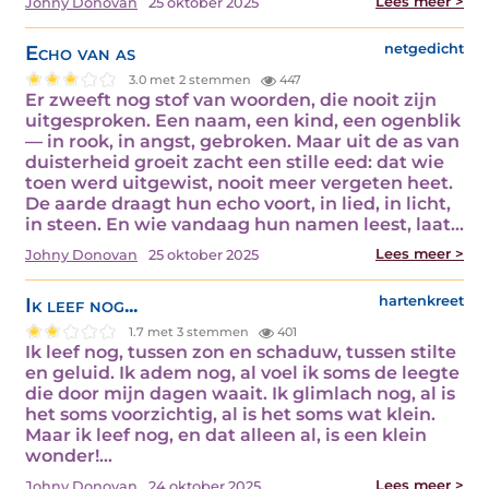
Lees meer >
Johny Donovan
25 oktober 2025
Echo van as
netgedicht
3.0 met 2 stemmen
447
Er zweeft nog stof van woorden, die nooit zijn
uitgesproken. Een naam, een kind, een ogenblik
— in rook, in angst, gebroken. Maar uit de as van
duisterheid groeit zacht een stille eed: dat wie
toen werd uitgewist, nooit meer vergeten heet.
De aarde draagt hun echo voort, in lied, in licht,
in steen. En wie vandaag hun namen leest, laat…
Lees meer >
Johny Donovan
25 oktober 2025
Ik leef nog...
hartenkreet
1.7 met 3 stemmen
401
Ik leef nog, tussen zon en schaduw, tussen stilte
en geluid. Ik adem nog, al voel ik soms de leegte
die door mijn dagen waait. Ik glimlach nog, al is
het soms voorzichtig, al is het soms wat klein.
Maar ik leef nog, en dat alleen al, is een klein
wonder!…
Lees meer >
Johny Donovan
24 oktober 2025