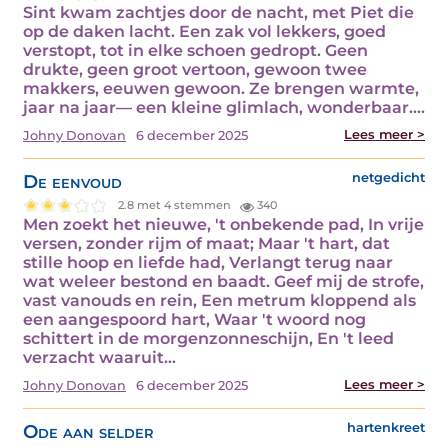
Sint kwam zachtjes door de nacht, met Piet die
op de daken lacht. Een zak vol lekkers, goed
verstopt, tot in elke schoen gedropt. Geen
drukte, geen groot vertoon, gewoon twee
makkers, eeuwen gewoon. Ze brengen warmte,
jaar na jaar— een kleine glimlach, wonderbaar.…
Lees meer >
Johny Donovan
6 december 2025
De eenvoud
netgedicht
2.8 met 4 stemmen
340
Men zoekt het nieuwe, 't onbekende pad, In vrije
versen, zonder rijm of maat; Maar 't hart, dat
stille hoop en liefde had, Verlangt terug naar
wat weleer bestond en baadt. Geef mij de strofe,
vast vanouds en rein, Een metrum kloppend als
een aangespoord hart, Waar 't woord nog
schittert in de morgenzonneschijn, En 't leed
verzacht waaruit…
Lees meer >
Johny Donovan
6 december 2025
Ode aan selder
hartenkreet