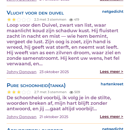
Vlucht voor den duivel
netgedicht
2.3 met 3 stemmen
419
Loop voor den Duivel, zwart van list, waar
maanlicht koud zijn schaduw kust. Hij fluistert
zacht in nacht en mist — wie hem bemint,
vergeet de lust. Zijn oog is zoet, zijn hand is
wreed, hij geeft wat sterft, en neemt wat leeft.
Hij weeft van as een zilvren droom, waar ziel en
zonde samenstroomt. Hij kent uw wens, het fel
verwaand, en…
Lees meer >
Johny Donovan
23 oktober 2025
Pure schoonheid(tanka)
hartenkreet
2.7 met 3 stemmen
509
De schoonheid voorbij, ik volg je in de stilte,
woorden breken af, mijn hart blijft zonder
antwoord, en jij ....gaat altijd voorbij!…
Lees meer >
Johny Donovan
21 oktober 2025
netgedicht