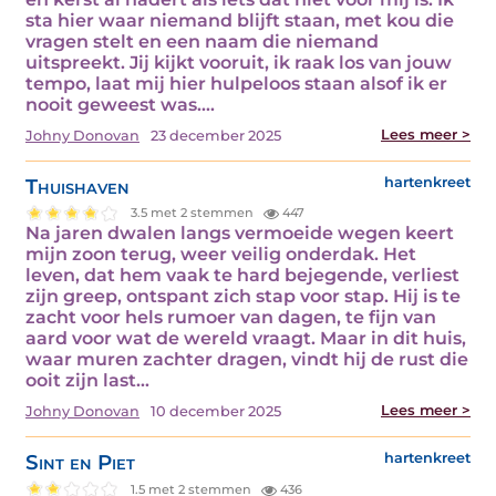
sta hier waar niemand blijft staan, met kou die
vragen stelt en een naam die niemand
uitspreekt. Jij kijkt vooruit, ik raak los van jouw
tempo, laat mij hier hulpeloos staan alsof ik er
nooit geweest was.…
Lees meer >
Johny Donovan
23 december 2025
Thuishaven
hartenkreet
3.5 met 2 stemmen
447
Na jaren dwalen langs vermoeide wegen keert
mijn zoon terug, weer veilig onderdak. Het
leven, dat hem vaak te hard bejegende, verliest
zijn greep, ontspant zich stap voor stap. Hij is te
zacht voor hels rumoer van dagen, te fijn van
aard voor wat de wereld vraagt. Maar in dit huis,
waar muren zachter dragen, vindt hij de rust die
ooit zijn last…
Lees meer >
Johny Donovan
10 december 2025
Sint en Piet
hartenkreet
1.5 met 2 stemmen
436