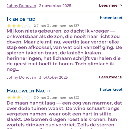
Lees meer >
Johny Donovan
2 november 2025
Ik en de tijd
hartenkreet
2.7 met 3 stemmen
537
Mij kon niets gebeuren, zo dacht ik vroeger —
onkwetsbaar als de zon, die nooit haar licht zou
doven. Maar zie mij nu, veertig jaar verder: elke
stap een afkooksel, van wat ooit vanzelf ging. De
spieren takelen traag, de knieën kraken
herinneringen, het lichaam schrijft verhalen die
de geest niet hoeft te horen. Toch glimlach ik
nog…
Lees meer >
Johny Donovan
31 oktober 2025
Halloween Nacht
hartenkreet
3.0 met 3 stemmen
323
De maan hangt laag — een oog van marmer, dat
over dode tuinen waakt. De wind schuurt langs
vergeten namen, waar ooit een hart in stilte
slaakt. De bomen dragen roest als kronen, hun
wortels drinken oud verdriet. Zelfs de sterren