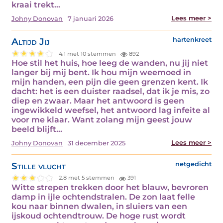
kraai trekt…
Lees meer >
Johny Donovan
7 januari 2026
Altijd Jij
hartenkreet
4.1 met 10 stemmen
892
Hoe stil het huis, hoe leeg de wanden, nu jij niet
langer bij mij bent. Ik hou mijn weemoed in
mijn handen, een pijn die geen grenzen kent. Ik
dacht: het is een duister raadsel, dat ik je mis, zo
diep en zwaar. Maar het antwoord is geen
ingewikkeld weefsel, het antwoord lag infeite al
voor me klaar. Want zolang mijn geest jouw
beeld blijft…
Lees meer >
Johny Donovan
31 december 2025
Stille vlucht
netgedicht
2.8 met 5 stemmen
391
Witte strepen trekken door het blauw, bevroren
damp in ijle ochtendstralen. De zon laat felle
kou naar binnen dwalen, in sluiers van een
ijskoud ochtendtrouw. De hoge rust wordt