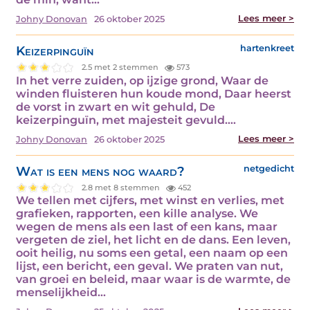
Lees meer >
Johny Donovan
26 oktober 2025
Keizerpinguïn
hartenkreet
2.5 met 2 stemmen
573
In het verre zuiden, op ijzige grond, Waar de
winden fluisteren hun koude mond, Daar heerst
de vorst in zwart en wit gehuld, De
keizerpinguïn, met majesteit gevuld.…
Lees meer >
Johny Donovan
26 oktober 2025
Wat is een mens nog waard?
netgedicht
2.8 met 8 stemmen
452
We tellen met cijfers, met winst en verlies, met
grafieken, rapporten, een kille analyse. We
wegen de mens als een last of een kans, maar
vergeten de ziel, het licht en de dans. Een leven,
ooit heilig, nu soms een getal, een naam op een
lijst, een bericht, een geval. We praten van nut,
van groei en beleid, maar waar is de warmte, de
menselijkheid…