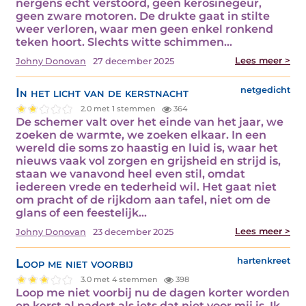
nergens echt verstoord, geen kerosinegeur,
geen zware motoren. De drukte gaat in stilte
weer verloren, waar men geen enkel ronkend
teken hoort. Slechts witte schimmen…
Lees meer >
Johny Donovan
27 december 2025
In het licht van de kerstnacht
netgedicht
2.0 met 1 stemmen
364
De schemer valt over het einde van het jaar, we
zoeken de warmte, we zoeken elkaar. In een
wereld die soms zo haastig en luid is, waar het
nieuws vaak vol zorgen en grijsheid en strijd is,
staan we vanavond heel even stil, omdat
iedereen vrede en tederheid wil. Het gaat niet
om pracht of de rijkdom aan tafel, niet om de
glans of een feestelijk…
Lees meer >
Johny Donovan
23 december 2025
Loop me niet voorbij
hartenkreet
3.0 met 4 stemmen
398
Loop me niet voorbij nu de dagen korter worden
en kerst al nadert als iets dat niet voor mij is. Ik