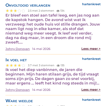
Onvoltooid verlangen
hartenkreet
2.5 met 2 stemmen
134
Er bleef een stoel aan tafel leeg, een jas nog aan
de kapstok hangen. De avond wist wat ik
verzweeg: het oude huis vol stille drangen. Jouw
naam ligt nog in elke kamer, als stof dat
niemand weg meer veegt. Ik leef wel verder,
dag na dag maar, in een droom die rond mij
zweeft.…
Lees meer >
Johny Donovan
14 mei 2026
Ik voel het
hartenkreet
3.7 met 3 stemmen
135
Ik voel het diep vanbinnen, de jaren die
beginnen. Mijn haren stilaan grijs, de tijd vraagt
soms zijn prijs. De dagen gaan zo snel voorbij,
maar ergens ... leeft het kind nog steeds in mij!…
Lees meer >
Johny Donovan
14 mei 2026
Ware weelde
hartenkreet