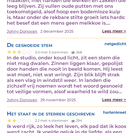
maakten, met handen die werken en zakken die
leeg blijven. Zij vullen oude putten met ons
toekomstgeld, alsof hoop een bodemloze kuip
is. Maar onder de rekbare stilte groeit iets hards:
het besef dat een mens geen melkkoe is.…
Lees meer >
Johny Donovan
2 december 2025
De gesnoeide stem
netgedicht
3.0 met 3 stemmen
268
In de studio, onder koud licht, zit een stem die
niet mag dwalen. Zinnen liggen klaar, gepolijst
door handen die nooit in beeld komen. Hij leest
wat moet, niet wat wringt. Zijn blik blijft strak
als een vlag in windstil weer. In landen die
zichzelf vrij noemen wordt het woord gesnoeid
tot veilige vormen, alsof waarheid te wild zou…
Lees meer >
Johny Donovan
29 november 2025
Het staat in de sterren geschreven
hartenkreet
2.2 met 4 stemmen
294
Ik werd rijk, zo leek het leven, elk pad dat ik koos
werd zacht. Ik voelde geluk in de liefde, als een