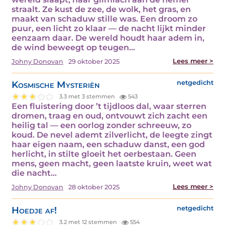
straalt. Ze kust de zee, de wolk, het gras, en
maakt van schaduw stille was. Een droom zo
puur, een licht zo klaar — de nacht lijkt minder
eenzaam daar. De wereld houdt haar adem in,
de wind beweegt op teugen…
Lees meer >
Johny Donovan
29 oktober 2025
Kosmische Mysteriën
netgedicht
3.3 met 3 stemmen
543
Een fluistering door ’t tijdloos dal, waar sterren
dromen, traag en oud, ontvouwt zich zacht een
heilig tal — een oorlog zonder schreeuw, zo
koud. De nevel ademt zilverlicht, de leegte zingt
haar eigen naam, een schaduw danst, een god
herlicht, in stilte gloeit het oerbestaan. Geen
mens, geen macht, geen laatste kruin, weet wat
die nacht…
Lees meer >
Johny Donovan
28 oktober 2025
Hoedje af!
netgedicht
3.2 met 12 stemmen
554