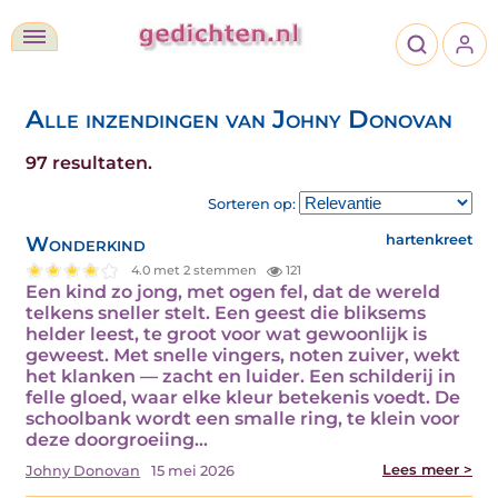
Alle inzendingen van Johny Donovan
97 resultaten.
Sorteren op:
Wonderkind
hartenkreet
4.0 met 2 stemmen
121
Een kind zo jong, met ogen fel, dat de wereld
telkens sneller stelt. Een geest die bliksems
helder leest, te groot voor wat gewoonlijk is
geweest. Met snelle vingers, noten zuiver, wekt
het klanken — zacht en luider. Een schilderij in
felle gloed, waar elke kleur betekenis voedt. De
schoolbank wordt een smalle ring, te klein voor
deze doorgroeiing…
Lees meer >
Johny Donovan
15 mei 2026