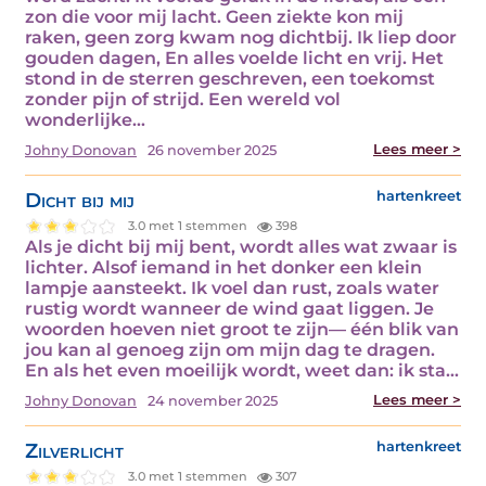
zon die voor mij lacht. Geen ziekte kon mij
raken, geen zorg kwam nog dichtbij. Ik liep door
gouden dagen, En alles voelde licht en vrij. Het
stond in de sterren geschreven, een toekomst
zonder pijn of strijd. Een wereld vol
wonderlijke…
Lees meer >
Johny Donovan
26 november 2025
Dicht bij mij
hartenkreet
3.0 met 1 stemmen
398
Als je dicht bij mij bent, wordt alles wat zwaar is
lichter. Alsof iemand in het donker een klein
lampje aansteekt. Ik voel dan rust, zoals water
rustig wordt wanneer de wind gaat liggen. Je
woorden hoeven niet groot te zijn— één blik van
jou kan al genoeg zijn om mijn dag te dragen.
En als het even moeilijk wordt, weet dan: ik sta…
Lees meer >
Johny Donovan
24 november 2025
Zilverlicht
hartenkreet
3.0 met 1 stemmen
307