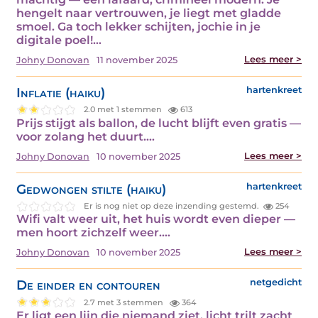
hengelt naar vertrouwen, je liegt met gladde
smoel. Ga toch lekker schijten, jochie in je
digitale poel!…
Lees meer >
Johny Donovan
11 november 2025
Inflatie (haiku)
hartenkreet
2.0 met 1 stemmen
613
Prijs stijgt als ballon, de lucht blijft even gratis —
voor zolang het duurt.…
Lees meer >
Johny Donovan
10 november 2025
Gedwongen stilte (haiku)
hartenkreet
Er is nog niet op deze inzending gestemd.
254
Wifi valt weer uit, het huis wordt even dieper —
men hoort zichzelf weer.…
Lees meer >
Johny Donovan
10 november 2025
De einder en contouren
netgedicht
2.7 met 3 stemmen
364
Er ligt een lijn die niemand ziet, licht trilt zacht