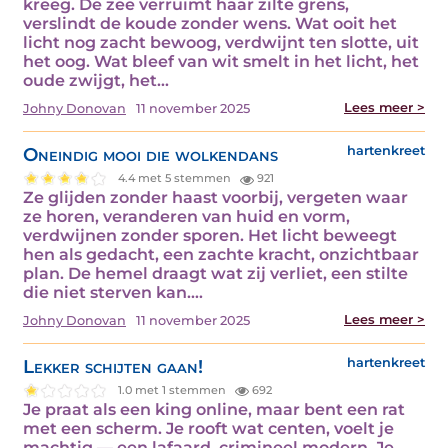
kreeg. De zee verruimt haar zilte grens,
verslindt de koude zonder wens. Wat ooit het
licht nog zacht bewoog, verdwijnt ten slotte, uit
het oog. Wat bleef van wit smelt in het licht, het
oude zwijgt, het…
Lees meer >
Johny Donovan
11 november 2025
Oneindig mooi die wolkendans
hartenkreet
4.4 met 5 stemmen
921
Ze glijden zonder haast voorbij, vergeten waar
ze horen, veranderen van huid en vorm,
verdwijnen zonder sporen. Het licht beweegt
hen als gedacht, een zachte kracht, onzichtbaar
plan. De hemel draagt wat zij verliet, een stilte
die niet sterven kan.…
Lees meer >
Johny Donovan
11 november 2025
Lekker schijten gaan!
hartenkreet
1.0 met 1 stemmen
692
Je praat als een king online, maar bent een rat
met een scherm. Je rooft wat centen, voelt je
machtig — een lafaard, crimineel modern. Je