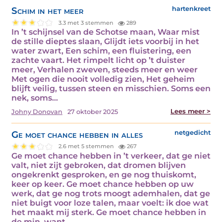
Schim in het meer
hartenkreet
3.3 met 3 stemmen
289
In ’t schijnsel van de Schotse maan, Waar mist
de stille dieptes slaan, Glijdt iets voorbij in het
water zwart, Een schim, een fluistering, een
zachte vaart. Het rimpelt licht op ’t duister
meer, Verhalen zweven, steeds meer en weer
Met ogen die nooit volledig zien, Het geheim
blijft veilig, tussen steen en misschien. Soms een
nek, soms…
Lees meer >
Johny Donovan
27 oktober 2025
Ge moet chance hebben in alles
netgedicht
2.6 met 5 stemmen
267
Ge moet chance hebben in ’t verkeer, dat ge niet
valt, niet zijt gebroken, dat dromen blijven
ongekrenkt gesproken, en ge nog thuiskomt,
keer op keer. Ge moet chance hebben op uw
werk, dat ge nog trots moogt ademhalen, dat ge
niet buigt voor loze talen, maar voelt: ik doe wat
het maakt mij sterk. Ge moet chance hebben in
de min, want…