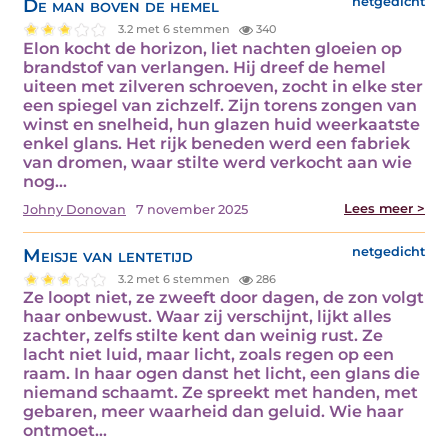
De man boven de hemel
netgedicht
3.2 met 6 stemmen
340
Elon kocht de horizon, liet nachten gloeien op
brandstof van verlangen. Hij dreef de hemel
uiteen met zilveren schroeven, zocht in elke ster
een spiegel van zichzelf. Zijn torens zongen van
winst en snelheid, hun glazen huid weerkaatste
enkel glans. Het rijk beneden werd een fabriek
van dromen, waar stilte werd verkocht aan wie
nog…
Lees meer >
Johny Donovan
7 november 2025
Meisje van lentetijd
netgedicht
3.2 met 6 stemmen
286
Ze loopt niet, ze zweeft door dagen, de zon volgt
haar onbewust. Waar zij verschijnt, lijkt alles
zachter, zelfs stilte kent dan weinig rust. Ze
lacht niet luid, maar licht, zoals regen op een
raam. In haar ogen danst het licht, een glans die
niemand schaamt. Ze spreekt met handen, met
gebaren, meer waarheid dan geluid. Wie haar
ontmoet…