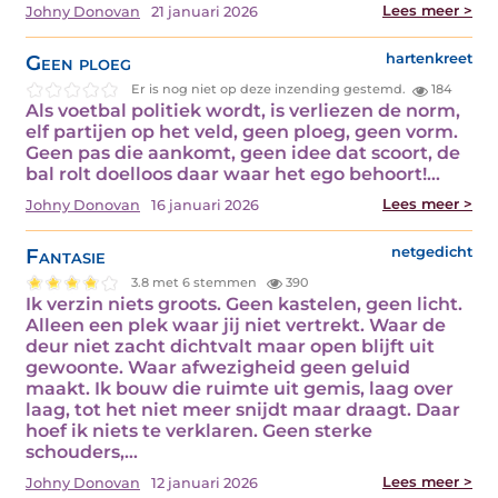
Lees meer >
Johny Donovan
21 januari 2026
Geen ploeg
hartenkreet
Er is nog niet op deze inzending gestemd.
184
Als voetbal politiek wordt, is verliezen de norm,
elf partijen op het veld, geen ploeg, geen vorm.
Geen pas die aankomt, geen idee dat scoort, de
bal rolt doelloos daar waar het ego behoort!…
Lees meer >
Johny Donovan
16 januari 2026
Fantasie
netgedicht
3.8 met 6 stemmen
390
Ik verzin niets groots. Geen kastelen, geen licht.
Alleen een plek waar jij niet vertrekt. Waar de
deur niet zacht dichtvalt maar open blijft uit
gewoonte. Waar afwezigheid geen geluid
maakt. Ik bouw die ruimte uit gemis, laag over
laag, tot het niet meer snijdt maar draagt. Daar
hoef ik niets te verklaren. Geen sterke
schouders,…
Lees meer >
Johny Donovan
12 januari 2026