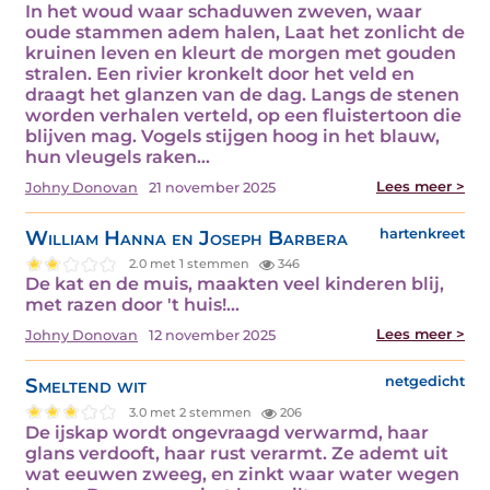
In het woud waar schaduwen zweven, waar
oude stammen adem halen, Laat het zonlicht de
kruinen leven en kleurt de morgen met gouden
stralen. Een rivier kronkelt door het veld en
draagt het glanzen van de dag. Langs de stenen
worden verhalen verteld, op een fluistertoon die
blijven mag. Vogels stijgen hoog in het blauw,
hun vleugels raken…
Lees meer >
Johny Donovan
21 november 2025
William Hanna en Joseph Barbera
hartenkreet
2.0 met 1 stemmen
346
De kat en de muis, maakten veel kinderen blij,
met razen door 't huis!…
Lees meer >
Johny Donovan
12 november 2025
Smeltend wit
netgedicht
3.0 met 2 stemmen
206
De ijskap wordt ongevraagd verwarmd, haar
glans verdooft, haar rust verarmt. Ze ademt uit
wat eeuwen zweeg, en zinkt waar water wegen