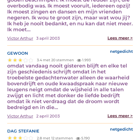
overbodig was. Ik moest vooruit, iedereen opzij!
Ik moest zingen en dansen en mijn vrienden
negeren. Ik wou te groot zijn, maar wat wou jij?
Ik heb je nooit bedankt, en nu kan dat niet meer.
Ik moet…
Lees meer >
Victor Arthur
3 april 2003
gewoon
netgedicht
3.4 met 20 stemmen
1.993
omdat vandaag nooit gisteren blijft en elke tel
zijn geschiedenis schrijft omdat in het
troebelste gedachtenwater alleen de waarheid
bovendrijft en oude kwaadspraak naar nieuwe
leugens neigt omdat de wijsheid in alle talen
zwijgt en licht met donker de liefde bedrijft
omdat ik niet verdraag dat de droom wordt
bedreigd en in die…
Lees meer >
Victor Arthur
2 april 2003
dag stefanie
netgedicht
2.8 met 12 stemmen
5.190