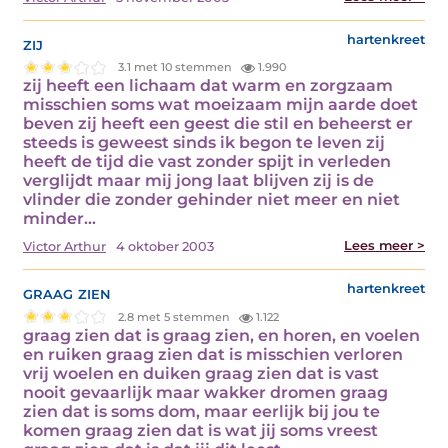
zij
hartenkreet
3.1 met 10 stemmen
1.990
zij heeft een lichaam dat warm en zorgzaam
misschien soms wat moeizaam mijn aarde doet
beven zij heeft een geest die stil en beheerst er
steeds is geweest sinds ik begon te leven zij
heeft de tijd die vast zonder spijt in verleden
verglijdt maar mij jong laat blijven zij is de
vlinder die zonder gehinder niet meer en niet
minder…
Lees meer >
Victor Arthur
4 oktober 2003
graag zien
hartenkreet
2.8 met 5 stemmen
1.122
graag zien dat is graag zien, en horen, en voelen
en ruiken graag zien dat is misschien verloren
vrij woelen en duiken graag zien dat is vast
nooit gevaarlijk maar wakker dromen graag
zien dat is soms dom, maar eerlijk bij jou te
komen graag zien dat is wat jij soms vreest