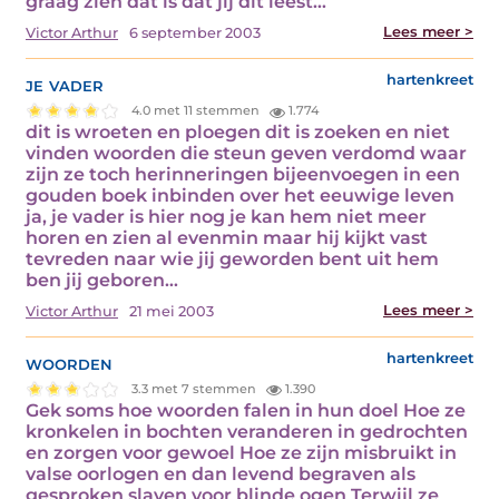
graag zien dat is dat jij dit leest…
Lees meer >
Victor Arthur
6 september 2003
je vader
hartenkreet
4.0 met 11 stemmen
1.774
dit is wroeten en ploegen dit is zoeken en niet
vinden woorden die steun geven verdomd waar
zijn ze toch herinneringen bijeenvoegen in een
gouden boek inbinden over het eeuwige leven
ja, je vader is hier nog je kan hem niet meer
horen en zien al evenmin maar hij kijkt vast
tevreden naar wie jij geworden bent uit hem
ben jij geboren…
Lees meer >
Victor Arthur
21 mei 2003
woorden
hartenkreet
3.3 met 7 stemmen
1.390
Gek soms hoe woorden falen in hun doel Hoe ze
kronkelen in bochten veranderen in gedrochten
en zorgen voor gewoel Hoe ze zijn misbruikt in
valse oorlogen en dan levend begraven als
gesproken slaven voor blinde ogen Terwijl ze