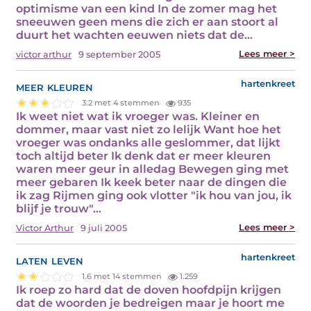
optimisme van een kind In de zomer mag het
sneeuwen geen mens die zich er aan stoort al
duurt het wachten eeuwen niets dat de…
Lees meer >
victor arthur
9 september 2005
meer kleuren
hartenkreet
3.2 met 4 stemmen
935
Ik weet niet wat ik vroeger was. Kleiner en
dommer, maar vast niet zo lelijk Want hoe het
vroeger was ondanks alle geslommer, dat lijkt
toch altijd beter Ik denk dat er meer kleuren
waren meer geur in alledag Bewegen ging met
meer gebaren Ik keek beter naar de dingen die
ik zag Rijmen ging ook vlotter "ik hou van jou, ik
blijf je trouw"…
Lees meer >
Victor Arthur
9 juli 2005
laten leven
hartenkreet
1.6 met 14 stemmen
1.259
Ik roep zo hard dat de doven hoofdpijn krijgen
dat de woorden je bedreigen maar je hoort me