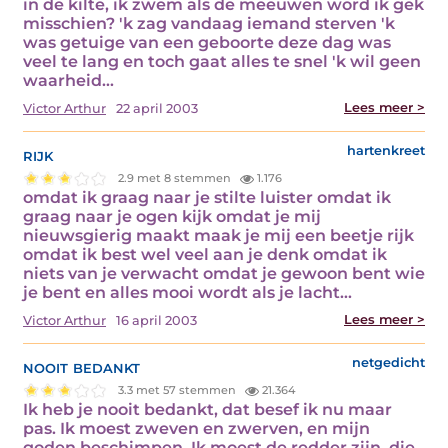
in de kilte, ik zwem als de meeuwen word ik gek
misschien? 'k zag vandaag iemand sterven 'k
was getuige van een geboorte deze dag was
veel te lang en toch gaat alles te snel 'k wil geen
waarheid…
Lees meer >
Victor Arthur
22 april 2003
rijk
hartenkreet
2.9 met 8 stemmen
1.176
omdat ik graag naar je stilte luister omdat ik
graag naar je ogen kijk omdat je mij
nieuwsgierig maakt maak je mij een beetje rijk
omdat ik best wel veel aan je denk omdat ik
niets van je verwacht omdat je gewoon bent wie
je bent en alles mooi wordt als je lacht…
Lees meer >
Victor Arthur
16 april 2003
nooit bedankt
netgedicht
3.3 met 57 stemmen
21.364
Ik heb je nooit bedankt, dat besef ik nu maar
pas. Ik moest zweven en zwerven, en mijn
goden beschimpen. Ik moest de redder zijn, die