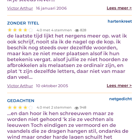
Lees meer >
Victor Arthur
16 januari 2006
zonder titel
hartenkreet
4.0 met 4 stemmen
828
de laatste tijd lijkt het nergens meer op. wat ik
ook schrijf, nooit sla ik de nagel op de kop. ik
beschik nog steeds over dezelfde woorden,
maar kan ze niet meer plaatsen alsof ik hun
betekenis vergat. alsof jullie ze niet hoorden ze
afbrokkelen als melaatsen ze ordinair zijn, en
plat 't zijn dezelfde letters, daar niet van maar
dan veel…
Lees meer >
Victor Arthur
10 oktober 2005
gedachten
netgedicht
4.0 met 2 stemmen
948
...en dan hoor ik hen schreeuwen maar ze
worden niet gehoord 'k zie ze vechten als
leeuwen Toch eindigen ze vermoord en de
vaandels die ze dragen hangen stil, ondanks de
wind maar onder harde lagen schuilt het