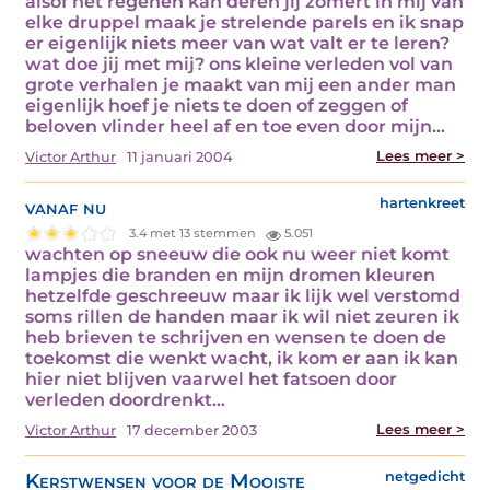
alsof het regenen kan deren jij zomert in mij van
elke druppel maak je strelende parels en ik snap
er eigenlijk niets meer van wat valt er te leren?
wat doe jij met mij? ons kleine verleden vol van
grote verhalen je maakt van mij een ander man
eigenlijk hoef je niets te doen of zeggen of
beloven vlinder heel af en toe even door mijn…
Lees meer >
Victor Arthur
11 januari 2004
vanaf nu
hartenkreet
3.4 met 13 stemmen
5.051
wachten op sneeuw die ook nu weer niet komt
lampjes die branden en mijn dromen kleuren
hetzelfde geschreeuw maar ik lijk wel verstomd
soms rillen de handen maar ik wil niet zeuren ik
heb brieven te schrijven en wensen te doen de
toekomst die wenkt wacht, ik kom er aan ik kan
hier niet blijven vaarwel het fatsoen door
verleden doordrenkt…
Lees meer >
Victor Arthur
17 december 2003
Kerstwensen voor de Mooiste
netgedicht