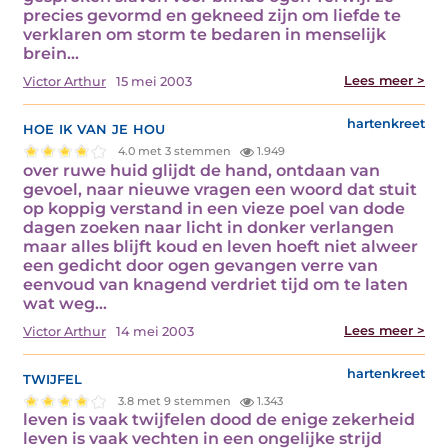
precies gevormd en gekneed zijn om liefde te
verklaren om storm te bedaren in menselijk
brein…
Lees meer >
Victor Arthur
15 mei 2003
hoe ik van je hou
hartenkreet
4.0 met 3 stemmen
1.949
over ruwe huid glijdt de hand, ontdaan van
gevoel, naar nieuwe vragen een woord dat stuit
op koppig verstand in een vieze poel van dode
dagen zoeken naar licht in donker verlangen
maar alles blijft koud en leven hoeft niet alweer
een gedicht door ogen gevangen verre van
eenvoud van knagend verdriet tijd om te laten
wat weg…
Lees meer >
Victor Arthur
14 mei 2003
twijfel
hartenkreet
3.8 met 9 stemmen
1.343
leven is vaak twijfelen dood de enige zekerheid
leven is vaak vechten in een ongelijke strijd