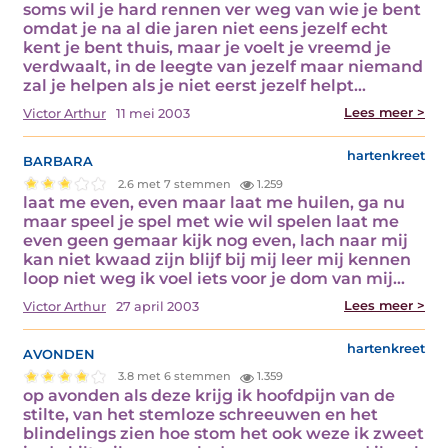
soms wil je hard rennen ver weg van wie je bent
omdat je na al die jaren niet eens jezelf echt
kent je bent thuis, maar je voelt je vreemd je
verdwaalt, in de leegte van jezelf maar niemand
zal je helpen als je niet eerst jezelf helpt…
Lees meer >
Victor Arthur
11 mei 2003
barbara
hartenkreet
2.6 met 7 stemmen
1.259
laat me even, even maar laat me huilen, ga nu
maar speel je spel met wie wil spelen laat me
even geen gemaar kijk nog even, lach naar mij
kan niet kwaad zijn blijf bij mij leer mij kennen
loop niet weg ik voel iets voor je dom van mij…
Lees meer >
Victor Arthur
27 april 2003
avonden
hartenkreet
3.8 met 6 stemmen
1.359
op avonden als deze krijg ik hoofdpijn van de
stilte, van het stemloze schreeuwen en het
blindelings zien hoe stom het ook weze ik zweet