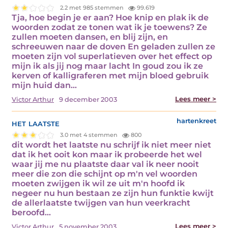
2.2 met 985 stemmen
99.619
Tja, hoe begin je er aan? Hoe knip en plak ik de
woorden zodat ze tonen wat ik je toewens? Ze
zullen moeten dansen, en blij zijn, en
schreeuwen naar de doven En geladen zullen ze
moeten zijn vol superlatieven over het effect op
mijn ik als jij nog maar lacht In goud zou ik ze
kerven of kalligraferen met mijn bloed gebruik
mijn huid dan…
Lees meer >
Victor Arthur
9 december 2003
het laatste
hartenkreet
3.0 met 4 stemmen
800
dit wordt het laatste nu schrijf ik niet meer niet
dat ik het ooit kon maar ik probeerde het wel
waar jij me nu plaatste daar val ik neer nooit
meer die zon die schijnt op m'n vel woorden
moeten zwijgen ik wil ze uit m'n hoofd ik
negeer nu hun bestaan ze zijn hun funktie kwijt
de allerlaatste twijgen van hun veerkracht
beroofd…
Lees meer >
Victor Arthur
5 november 2003