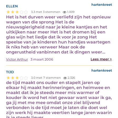
ellen
hartenkreet
3.3 met 3 stemmen
1.009
Het is het durven weer verliefd zijn het opnieuw
wagen van die sprong Het is de
nieuwsgierigheid naar je kleine kantjes en het
uitkijken naar meer Het is het dromen bij een
glas wijn het liedje dat ik voor je zong Het
speelse van je kinderen hun handjes waartegen
ik niks heb van verweer Maar ook de
ongerustheid vanbinnen dat ik dingen weer…
Lees meer >
Victor Arthur
3 maart 2006
tijd
hartenkreet
3.0 met 7 stemmen
2.326
de tijd maakt ons ouder en stapelt jaren op
elkaar hij maakt herinneringen, en heimwee en
maakt dat ik je steeds meer mis warmer of
kouder ik word het niet gewaar want waar ik ga,
ga jij met me mee omdat onze ziel blijvend
verbonden is de tijd moet je laten die doet wel
zijn werk hij maakte veertien lange jaren waarin
ik je steeds liever…