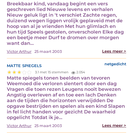
Breekbaar kind, vandaag begint een vers
geschreven lied Nieuwe levens en verhalen
Nieuw geluk ligt in 't verschiet Zachte regen,
duizend wegen liggen vrolijk geplaveid met de
hoop van al je vrienden Met hun glimlach en
hun tijd Speels gestolen, onverscholen Elke dag
een beetje meer Durf te dromen over morgen
want dan…
Lees meer >
Victor Arthur
25 maart 2003
matte spiegels
netgedicht
3.1 met 15 stemmen
2.054
Matte spiegels tonen beelden van tevoren
Weemoed die verloren slentert door een dag
Vragen die toen rezen Leugens nooit bewezen
Angstig overleven af en toe een lach Denken
aan de tijden die horizonten verwijdden De
opgave bestrijden en spelen als een kind Slapen
in fel licht handen voor gezicht De waarheid
opgelicht Totdat ik je…
Lees meer >
Victor Arthur
25 maart 2003