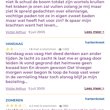
niet Ik schud de boom totdat zijn wortels krullen
het kraken je oren zal vullen zolang je mij maar
ziet Ik spreid gedachten over ellenlange,
vochtige paden tot ze in eigen zweet baden
maar wat heeft het voor zin? Ik spaar mijn
krachten want het leven…
Lees meer >
Victor Arthur
9 juli 2005
vandaag
hartenkreet
1.8 met 4 stemmen
1.022
Vandaag was vaag Het deed denken aan ander
tijden Je lacht zo zacht Ik laat me er graag door
leiden Ik vond gegrond dat heimwee geen
kwaad kon En droom gewoon Dat Vroeger
morgen weer begon Ik loop de hoop vast weer
in de vernieling Maar toch alsnog blijf je mijn
bezieling…
Lees meer >
Victor Arthur
5 juli 2005
zomeren
hartenkreet
4.2 met 6 stemmen
980