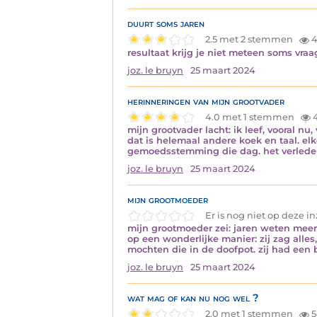
duurt soms jaren
2.5 met 2 stemmen
4
resultaat krijg je niet meteen soms vra
joz. le bruyn
25 maart 2024
herinneringen van mijn grootvader
4.0 met 1 stemmen
mijn grootvader lacht: ik leef, vooral 
dat is helemaal andere koek en taal. el
gemoedsstemming die dag. het verleden
joz. le bruyn
25 maart 2024
mijn grootmoeder
Er is nog niet op deze 
mijn grootmoeder zei: jaren weten meer 
op een wonderlijke manier: zij zag alles
mochten die in de doofpot. zij had een
joz. le bruyn
25 maart 2024
wat mag of kan nu nog wel ?
2.0 met 1 stemmen
5