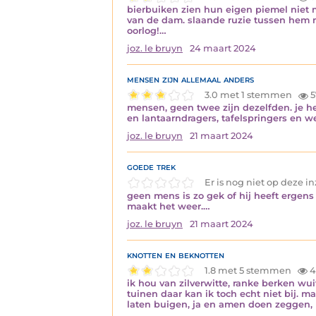
bierbuiken zien hun eigen piemel niet 
van de dam. slaande ruzie tussen hem me
oorlog!…
joz. le bruyn
24 maart 2024
mensen zijn allemaal anders
3.0 met 1 stemmen
5
mensen, geen twee zijn dezelfden. je hebt
en lantaarndragers, tafelspringers en w
joz. le bruyn
21 maart 2024
goede trek
Er is nog niet op deze 
geen mens is zo gek of hij heeft ergen
maakt het weer.…
joz. le bruyn
21 maart 2024
knotten en beknotten
1.8 met 5 stemmen
4
ik hou van zilverwitte, ranke berken w
tuinen daar kan ik toch echt niet bij. 
laten buigen, ja en amen doen zeggen