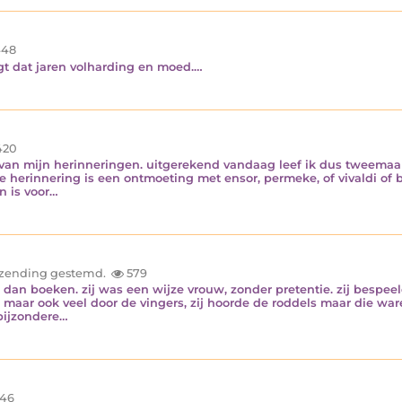
48
agt dat jaren volharding en moed.…
420
nu, van mijn herinneringen. uitgerekend vandaag leef ik dus tweema
ke herinnering is een ontmoeting met ensor, permeke, of vivaldi of 
 is voor…
inzending gestemd.
579
dan boeken. zij was een wijze vrouw, zonder pretentie. zij bespee
, maar ook veel door de vingers, zij hoorde de roddels maar die war
 bijzondere…
46