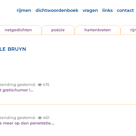
rijmen
dichtwoordenboek
vragen
links
contact
netgedichten
poëzie
hartenkreten
ri
 le bruyn
inzending gestemd.
415
t gratis:humor !…
inzending gestemd.
461
 meer op dan penetratie.…