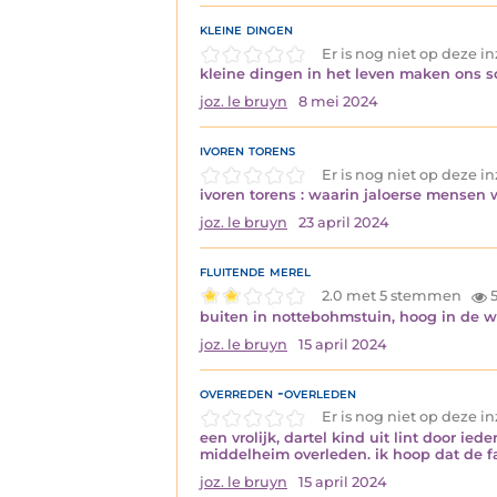
kleine dingen
Er is nog niet op deze 
kleine dingen in het leven maken ons
joz. le bruyn
8 mei 2024
ivoren torens
Er is nog niet op deze 
ivoren torens : waarin jaloerse mensen
joz. le bruyn
23 april 2024
fluitende merel
2.0 met 5 stemmen
5
buiten in nottebohmstuin, hoog in de wi
joz. le bruyn
15 april 2024
overreden -overleden
Er is nog niet op deze 
een vrolijk, dartel kind uit lint door i
middelheim overleden. ik hoop dat de fam
joz. le bruyn
15 april 2024