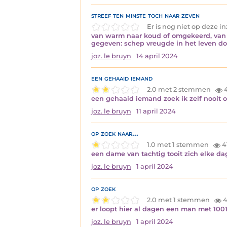
streef ten minste toch naar zeven
Er is nog niet op deze 
van warm naar koud of omgekeerd, van br
gegeven: schep vreugde in het leven doe
joz. le bruyn
14 april 2024
een gehaaid iemand
2.0 met 2 stemmen
4
een gehaaid iemand zoek ik zelf nooit 
joz. le bruyn
11 april 2024
op zoek naar...
1.0 met 1 stemmen
4
een dame van tachtig tooit zich elke dag
joz. le bruyn
1 april 2024
op zoek
2.0 met 1 stemmen
4
er loopt hier al dagen een man met 1001
joz. le bruyn
1 april 2024