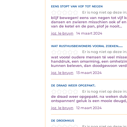
eens stopt van vijf tot negen
Er is nog niet op deze 
blijf bewegen! eens van negen tot vijf ko
dansen en zwieren misschien ook af en to
van de ketel en de pan, plof je nooit…
joz. le bruyn
14 maart 2024
wat rusthuisbewoners vooral zoeken....
Er is nog niet op deze 
wat vooral oudere mensen té veel misse
handdruk, een omarming, een omhelzing
kunnen beleven, dan doodgewoon verder
joz. le bruyn
13 maart 2024
de draad weer opgepakt.
Er is nog niet op deze 
de draad weer opgepakt. na weken dubbe
ontspannen! geluk is een mooie deugd,
joz. le bruyn
12 maart 2024
de droomkus
Er is nog niet op deze 