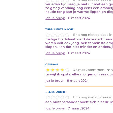
verleden tijd veeg je niet uit met een gom
zo graag vandaag nog eens een ommetje
koude tong aan je warme lippen en diep
joz. le bruyn
11 maart 2024
turbulente nacht
Er is nog niet op deze 
rustige biartstraat werd deze nacht een h
waren ooit ook jong. heb tenminste em
slapen. kan dat niet minder en anders,
joz. le bruyn
11 maart 2024
opstaan
3.5 met 2 stemmen
4
terwijl ik opsta, elke morgen om zes uur
joz le bruyn
9 maart 2024
bemoeizucht
Er is nog niet op deze 
een buitenstaander hoeft zich niet druk 
joz. le bruyn
7 maart 2024