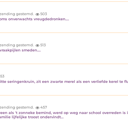
inzending gestemd.
503
 soms onverwachts vreugdedronken.…
inzending gestemd.
513
 wraakpijlen smeden.…
53
tte seringenkruin, zit een zwarte merel als een verliefde kerel te 
inzending gestemd.
457
edereen als 't zonneke bemind, werd op weg naar school overreden is
ilie lijfelijke troost ondervindt…