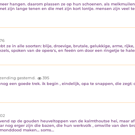
meer hangen. daarom plassen ze op hun schoenen. als melkmuilen d
t zijn lange tenen en die met zijn kort lontje. mensen zijn veel te
76
 ze in alle soorten: blije, droevige, brutale, gelukkige, arme, rijke
ezels, spoken van de opera's, en feeën om door een ringetje te ha
inzending gestemd.
395
s nog een goede trek. ik begin , eindelijk, opa te snappen, die ze
02
uivend op de gouden heuveltoppen van de kalmthoutse hei, maar af
maar nog erger zijn die bazen, die hun werkvolk , omwille van den 
, monddood maken... soms…