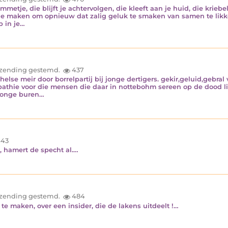
metje, die blijft je achtervolgen, die kleeft aan je huid, die kriebelt
 maken om opnieuw dat zalig geluk te smaken van samen te likken 
 in je…
inzending gestemd.
437
else meir door borrelpartij bij jonge dertigers. gekir,geluid,gebral v
pathie voor die mensen die daar in nottebohm sereen op de dood 
 jonge buren…
43
, hamert de specht al.…
inzending gestemd.
484
te maken, over een insider, die de lakens uitdeelt !…