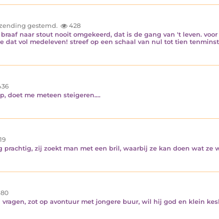
inzending gestemd.
428
aaf naar stout nooit omgekeerd, dat is de gang van 't leven. voor
 dat vol medeleven! streef op een schaal van nul tot tien tenmins
36
op, doet me meteen steigeren.…
19
 prachtig, zij zoekt man met een bril, waarbij ze kan doen wat ze w
80
 vragen, zot op avontuur met jongere buur, wil hij god en klein k