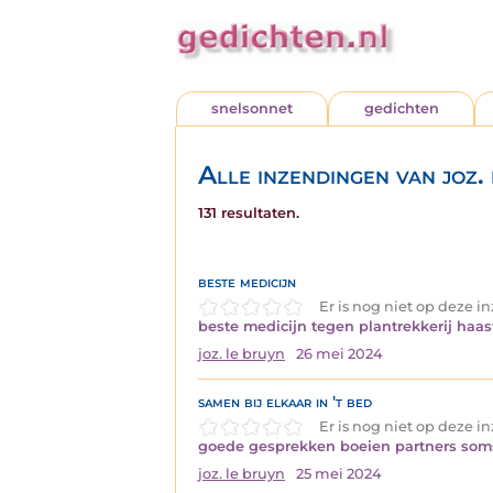
snelsonnet
gedichten
Alle inzendingen van joz.
131 resultaten.
beste medicijn
Er is nog niet op deze 
beste medicijn tegen plantrekkerij haas
joz. le bruyn
26 mei 2024
samen bij elkaar in 't bed
Er is nog niet op deze 
goede gesprekken boeien partners soms
joz. le bruyn
25 mei 2024