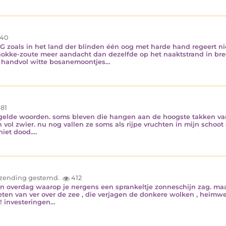
40
s in het land der blinden één oog met harde hand regeert nie
nokke-zoute meer aandacht dan dezelfde op het naaktstrand in bred
en handvol witte bosanemoontjes…
81
ugelde woorden. soms bleven die hangen aan de hoogste takken va
ol zwier. nu nog vallen ze soms als rijpe vruchten in mijn schoot d
 niet dood.…
inzending gestemd.
412
en overdag waarop je nergens een sprankeltje zonneschijn zag. ma
n van ver over de zee , die verjagen de donkere wolken , heimwee
p! investeringen…