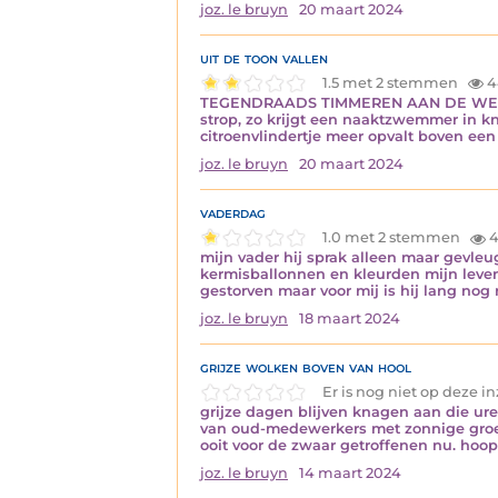
joz. le bruyn
20 maart 2024
uit de toon vallen
1.5 met 2 stemmen
4
TEGENDRAADS TIMMEREN AAN DE WEG zoal
strop, zo krijgt een naaktzwemmer in k
citroenvlindertje meer opvalt boven e
joz. le bruyn
20 maart 2024
vaderdag
1.0 met 2 stemmen
4
mijn vader hij sprak alleen maar gevle
kermisballonnen en kleurden mijn leven v
gestorven maar voor mij is hij lang nog
joz. le bruyn
18 maart 2024
grijze wolken boven van hool
Er is nog niet op deze 
grijze dagen blijven knagen aan die ur
van oud-medewerkers met zonnige groete
ooit voor de zwaar getroffenen nu. hoo
joz. le bruyn
14 maart 2024