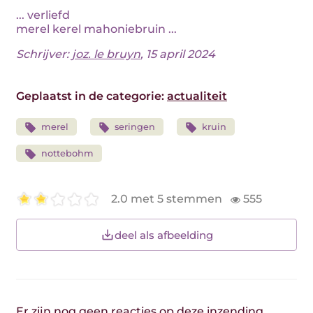
... verliefd
merel kerel mahoniebruin ...
Schrijver:
joz. le bruyn
, 15 april 2024
Geplaatst in de categorie:
actualiteit
merel
seringen
kruin
nottebohm
2.0 met 5 stemmen
555
deel als afbeelding
Er zijn nog geen reacties op deze inzending.