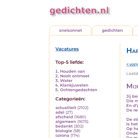
snelsonnet
gedichten
Vacatures
Har
Top-5 liefde:
< vori
Houden van
Laats
Nooit ontmoet
Water
Mij
Klankjuwelen
Ochtengedachten
Jij b
Categorieën:
Die m
En d’
actualiteit
(2102)
De re
adel
(27)
afscheid
(1680)
De st
algemeen
(1675)
Is het
bedankt
(302)
Op he
biologie
(58)
Onder
corona
(174)
De ma