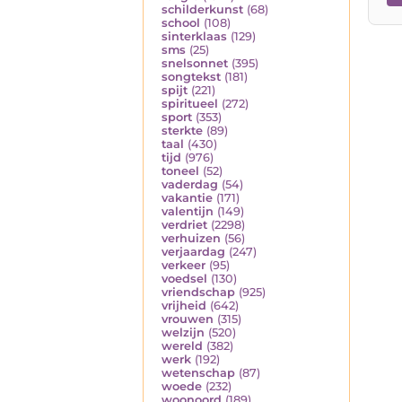
schilderkunst
(68)
school
(108)
sinterklaas
(129)
sms
(25)
snelsonnet
(395)
songtekst
(181)
spijt
(221)
spiritueel
(272)
sport
(353)
sterkte
(89)
taal
(430)
tijd
(976)
toneel
(52)
vaderdag
(54)
vakantie
(171)
valentijn
(149)
verdriet
(2298)
verhuizen
(56)
verjaardag
(247)
verkeer
(95)
voedsel
(130)
vriendschap
(925)
vrijheid
(642)
vrouwen
(315)
welzijn
(520)
wereld
(382)
werk
(192)
wetenschap
(87)
woede
(232)
woonoord
(189)