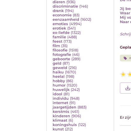
dieren
(936)
discriminatie
(146)
Jij b
drank
(194)
Waar 
economie
(83)
Mij v
eenzaamheid
(1602)
Naar 
emoties
(4994)
erotiek
(541)
ex-liefde
(1322)
Schrij
familie
(488)
feest
(173)
film
(35)
Gepla
filosofie
(1518)
fotografie
(46)
m
geboorte
(289)
geld
(87)
geweld
(216)
haiku
(1670)
heelal
(198)
hobby
(86)
humor
(1520)
huwelijk
(242)
idool
(81)
individu
(948)
internet
(91)
jaargetijden
(883)
kerstmis
(461)
kinderen
(906)
Er zi
klimaat
(6)
koningshuis
(122)
kunst
(212)