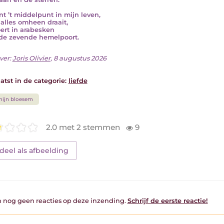
ent ’t middelpunt in mijn leven,
alles omheen draait,
oert in arabesken
de zevende hemelpoort.
ver:
Joris Olivier
, 8 augustus 2026
atst in de categorie:
liefde
ijn bloesem
2.0 met 2 stemmen
9
deel als afbeelding
jn nog geen reacties op deze inzending.
Schrijf de eerste reactie!