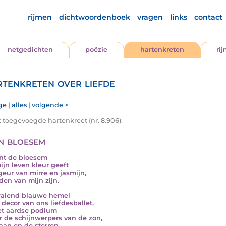
rijmen
dichtwoordenboek
vragen
links
contact
netgedichten
poëzie
hartenkreten
ri
tenkreten over liefde
ge
|
alles
| volgende >
t toegevoegde hartenkreet (nr. 8.906):
n bloesem
ent de bloesem
ijn leven kleur geeft
geur van mirre en jasmijn,
den van mijn zijn.
ralend blauwe hemel
 decor van ons liefdesballet,
t aardse podium
 de schijnwerpers van de zon,
an en de sterren.