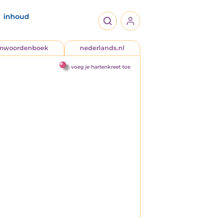
inhoud
jmwoordenboek
nederlands.nl
voeg je hartenkreet toe