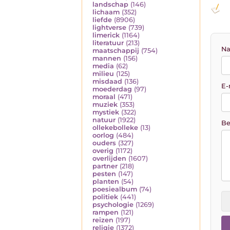
landschap
(146)
lichaam
(352)
liefde
(8906)
lightverse
(739)
limerick
(1164)
literatuur
(213)
Na
maatschappij
(754)
mannen
(156)
media
(62)
milieu
(125)
misdaad
(136)
E-
moederdag
(97)
moraal
(471)
muziek
(353)
mystiek
(322)
natuur
(1922)
Be
ollekebolleke
(13)
oorlog
(484)
ouders
(327)
overig
(1172)
overlijden
(1607)
partner
(218)
pesten
(147)
planten
(54)
poesiealbum
(74)
politiek
(441)
psychologie
(1269)
rampen
(121)
reizen
(197)
religie
(1372)