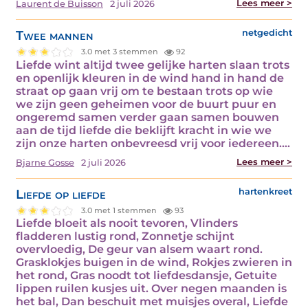
Lees meer >
Laurent de Buisson
2 juli 2026
Twee mannen
netgedicht
3.0 met 3 stemmen
92
Liefde wint altijd twee gelijke harten slaan trots
en openlijk kleuren in de wind hand in hand de
straat op gaan vrij om te bestaan trots op wie
we zijn geen geheimen voor de buurt puur en
ongeremd samen verder gaan samen bouwen
aan de tijd liefde die beklijft kracht in wie we
zijn onze harten onbevreesd vrij voor iedereen.…
Lees meer >
Bjarne Gosse
2 juli 2026
Liefde op liefde
hartenkreet
3.0 met 1 stemmen
93
Liefde bloeit als nooit tevoren, Vlinders
fladderen lustig rond, Zonnetje schijnt
overvloedig, De geur van alsem waart rond.
Grasklokjes buigen in de wind, Rokjes zwieren in
het rond, Gras noodt tot liefdesdansje, Getuite
lippen ruilen kusjes uit. Over negen maanden is
het bal, Dan beschuit met muisjes overal, Liefde