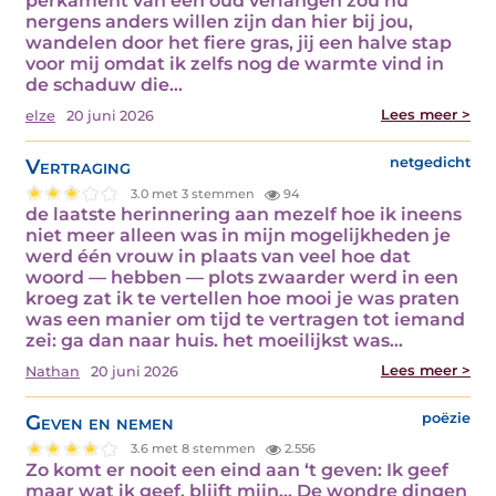
perkament van een oud verlangen zou nu
nergens anders willen zijn dan hier bij jou,
wandelen door het fiere gras, jij een halve stap
voor mij omdat ik zelfs nog de warmte vind in
de schaduw die…
Lees meer >
elze
20 juni 2026
Vertraging
netgedicht
3.0 met 3 stemmen
94
de laatste herinnering aan mezelf hoe ik ineens
niet meer alleen was in mijn mogelijkheden je
werd één vrouw in plaats van veel hoe dat
woord — hebben — plots zwaarder werd in een
kroeg zat ik te vertellen hoe mooi je was praten
was een manier om tijd te vertragen tot iemand
zei: ga dan naar huis. het moeilijkst was…
Lees meer >
Nathan
20 juni 2026
Geven en nemen
poëzie
3.6 met 8 stemmen
2.556
Zo komt er nooit een eind aan ‘t geven: Ik geef
maar wat ik geef, blijft mijn… De wondre dingen