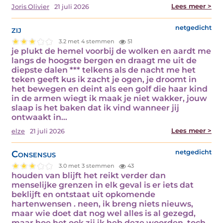
Lees meer >
Joris Olivier
21 juli 2026
zij
netgedicht
3.2 met 4 stemmen
51
je plukt de hemel voorbij de wolken en aardt me
langs de hoogste bergen en draagt me uit de
diepste dalen *** telkens als de nacht me het
teken geeft kus ik zacht je ogen, je droomt in
het bewegen en deint als een golf die haar kind
in de armen wiegt ik maak je niet wakker, jouw
slaap is het baken dat ik vind wanneer jij
ontwaakt in…
Lees meer >
elze
21 juli 2026
Consensus
netgedicht
3.0 met 3 stemmen
43
houden van blijft het reikt verder dan
menselijke grenzen in elk geval is er iets dat
beklijft en ontstaat uit opkomende
hartenwensen . neen, ik breng niets nieuws,
maar wie doet dat nog wel alles is al gezegd,
maar hoe het ook zij ik heb deze woorden, toch