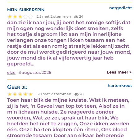
mijn suikerspin
netgedicht
2.5 met 2 stemmen
24
dan zie ik naar jou, jij bent het romige softijs dat
mijn ogen nog wonderlijk doet smelten, zelfs
het toefje slagroom likt aan mijn innerlijkste
verlangen onze tongen likken tesaam aan het
restje dat als een romig straaltje lekkernij zacht
door de mui wordt gedirigeerd naar jouw mond,
jouw mond die ik al vijfenveertig jaar heb
geproefd…
Lees meer >
elze
3 augustus 2026
Geen jij
hartenkreet
5.0 met 2 stemmen
28
Toen haar blik de mijne kruiste, Wist ik meteen,
zij is het, 'n Gevoel van top tot teen, Alsof ze in
m’n lichaam huisde. Ze reageerde zonder
woorden, Wat ze zei, sprak uit haar blik, We
hoefden het niet te zeggen, Onze ikken werden
één. Onze harten klopten één ritme, Ons bloed
stroomde tesaam Door aan elkaar behorende