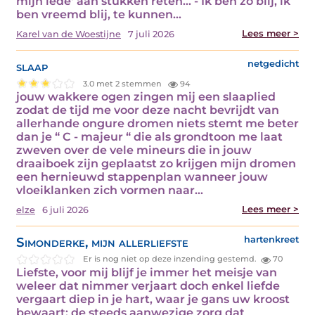
mijn lede' aan stukken reten... - Ik ben zo blij, ik
ben vreemd blij, te kunnen…
Lees meer >
Karel van de Woestijne
7 juli 2026
slaap
netgedicht
3.0 met 2 stemmen
94
jouw wakkere ogen zingen mij een slaaplied
zodat de tijd me voor deze nacht bevrijdt van
allerhande ongure dromen niets stemt me beter
dan je “ C - majeur “ die als grondtoon me laat
zweven over de vele mineurs die in jouw
draaiboek zijn geplaatst zo krijgen mijn dromen
een hernieuwd stappenplan wanneer jouw
vloeiklanken zich vormen naar…
Lees meer >
elze
6 juli 2026
Simonderke, mijn allerliefste
hartenkreet
Er is nog niet op deze inzending gestemd.
70
Liefste, voor mij blijf je immer het meisje van
weleer dat nimmer verjaart doch enkel liefde
vergaart diep in je hart, waar je gans uw kroost
bewaart: de steeds aanwezige zorg dat