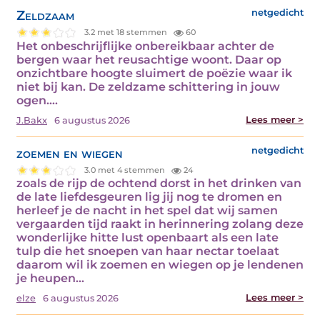
Zeldzaam
netgedicht
3.2 met 18 stemmen
60
Het onbeschrijflijke onbereikbaar achter de
bergen waar het reusachtige woont. Daar op
onzichtbare hoogte sluimert de poëzie waar ik
niet bij kan. De zeldzame schittering in jouw
ogen.…
Lees meer >
J.Bakx
6 augustus 2026
zoemen en wiegen
netgedicht
3.0 met 4 stemmen
24
zoals de rijp de ochtend dorst in het drinken van
de late liefdesgeuren lig jij nog te dromen en
herleef je de nacht in het spel dat wij samen
vergaarden tijd raakt in herinnering zolang deze
wonderlijke hitte lust openbaart als een late
tulp die het snoepen van haar nectar toelaat
daarom wil ik zoemen en wiegen op je lendenen
je heupen…
Lees meer >
elze
6 augustus 2026