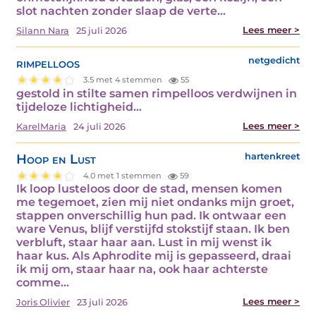
slot nachten zonder slaap de verte…
Lees meer >
Silann Nara
25 juli 2026
rimpelloos
netgedicht
3.5 met 4 stemmen
55
gestold in stilte samen rimpelloos verdwijnen in
tijdeloze lichtigheid…
Lees meer >
KarelMaria
24 juli 2026
Hoop en Lust
hartenkreet
4.0 met 1 stemmen
59
Ik loop lusteloos door de stad, mensen komen
me tegemoet, zien mij niet ondanks mijn groet,
stappen onverschillig hun pad. Ik ontwaar een
ware Venus, blijf verstijfd stokstijf staan. Ik ben
verbluft, staar haar aan. Lust in mij wenst ik
haar kus. Als Aphrodite mij is gepasseerd, draai
ik mij om, staar haar na, ook haar achterste
comme…
Lees meer >
Joris Olivier
23 juli 2026