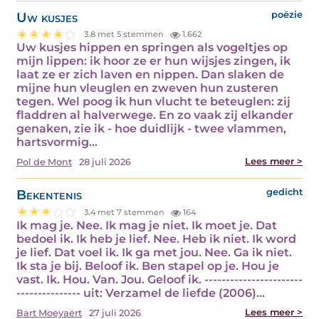
Uw kusjes
poëzie
3.8 met 5 stemmen
1.662
Uw kusjes hippen en springen als vogeltjes op
mijn lippen: ik hoor ze er hun wijsjes zingen, ik
laat ze er zich laven en nippen. Dan slaken de
mijne hun vleuglen en zweven hun zusteren
tegen. Wel poog ik hun vlucht te beteuglen: zij
fladdren al halverwege. En zo vaak zij elkander
genaken, zie ik - hoe duidlijk - twee vlammen,
hartsvormig…
Lees meer >
Pol de Mont
28 juli 2026
Bekentenis
gedicht
3.4 met 7 stemmen
164
Ik mag je. Nee. Ik mag je niet. Ik moet je. Dat
bedoel ik. Ik heb je lief. Nee. Heb ik niet. Ik word
je lief. Dat voel ik. Ik ga met jou. Nee. Ga ik niet.
Ik sta je bij. Beloof ik. Ben stapel op je. Hou je
vast. Ik. Hou. Van. Jou. Geloof ik. -----------------------
--------------- uit: Verzamel de liefde (2006)…
Lees meer >
Bart Moeyaert
27 juli 2026