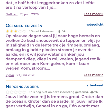
dat je half hebt leeggedronken zo ziet liefde
eruit na verloop van tijd…
Lees meer >
Nathan
23 juni 2026
Oceanen en zeeën
netgedicht
3.0 met 1 stemmen
64
Op blauwe dagen waai jij naar hoge hemels en
wolken Je kust sneeuwwit de toppen en vlijt je
in zaligheid In de lente trek je rimpels, omlaag,
omlaag In gladde plooien stroom je over de
aarde, en ik wil jouw water drinken jou
dampend diep, diep in mij voelen, jagend tot ik
er niet meer ben Kom golven, kom – baan
wegen Kom, stroom,…
Lees meer >
Zywa
23 juni 2026
Nergens anders
hartenkreet
Er is nog niet op deze inzending gestemd.
76
Jouw liefde voor mij Is immens groot, Groter dan
de oceaan, Groter dan de aarde. In jouw liefde Ik
gans verdwijn, Geheel in op ga, Eén wordt met