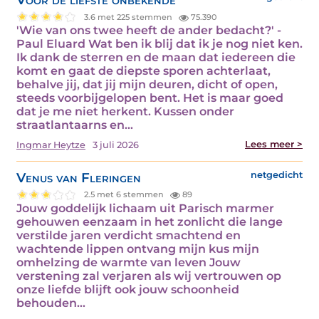
3.6 met 225 stemmen
75.390
'Wie van ons twee heeft de ander bedacht?' -
Paul Eluard Wat ben ik blij dat ik je nog niet ken.
Ik dank de sterren en de maan dat iedereen die
komt en gaat de diepste sporen achterlaat,
behalve jij, dat jij mijn deuren, dicht of open,
steeds voorbijgelopen bent. Het is maar goed
dat je me niet herkent. Kussen onder
straatlantaarns en…
Lees meer >
Ingmar Heytze
3 juli 2026
Venus van Fleringen
netgedicht
2.5 met 6 stemmen
89
Jouw goddelijk lichaam uit Parisch marmer
gehouwen eenzaam in het zonlicht die lange
verstilde jaren verdicht smachtend en
wachtende lippen ontvang mijn kus mijn
omhelzing de warmte van leven Jouw
verstening zal verjaren als wij vertrouwen op
onze liefde blijft ook jouw schoonheid
behouden…