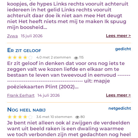
koopjes, de hypes Links rechts vooruit achteruit
iedereen in het gelid Links rechts vooruit
achteruit daar doe ik niet aan mee Het deugt
niet Het heeft niets met mij te maken Ik spuug
mijn boosheid…
Lees meer >
Zywa
15 juli 2026
Er zit geloof
gedicht
4.0 met 2 stemmen
115
Er zit geloof in denken dat voor ons nog iets te
zeggen valt we kozen liefde en elkaar om te
bestaan te leven van tweevoud in eenvoud -------
----------------------------------------- uit: mapje
poëziekaarten Plint (2002)…
Lees meer >
Frank Eerhart
14 juli 2026
Nog heel nabij
netgedicht
3.6 met 10 stemmen
80
Je bent niet alleen ook al zwijgen de verdeelden
want uit beeld raken is een dwaling waarmee
we toch verbonden zijn met gedachten nog heel