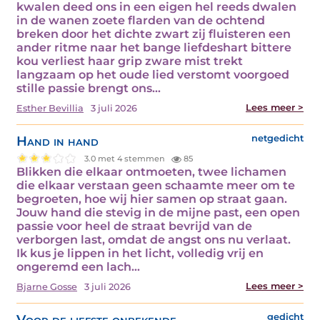
kwalen deed ons in een eigen hel reeds dwalen
in de wanen zoete flarden van de ochtend
breken door het dichte zwart zij fluisteren een
ander ritme naar het bange liefdeshart bittere
kou verliest haar grip zware mist trekt
langzaam op het oude lied verstomt voorgoed
stille passie brengt ons…
Lees meer >
Esther Bevillia
3 juli 2026
Hand in hand
netgedicht
3.0 met 4 stemmen
85
Blikken die elkaar ontmoeten, twee lichamen
die elkaar verstaan geen schaamte meer om te
begroeten, hoe wij hier samen op straat gaan.
Jouw hand die stevig in de mijne past, een open
passie voor heel de straat bevrijd van de
verborgen last, omdat de angst ons nu verlaat.
Ik kus je lippen in het licht, volledig vrij en
ongeremd een lach…
Lees meer >
Bjarne Gosse
3 juli 2026
Voor de liefste onbekende
gedicht