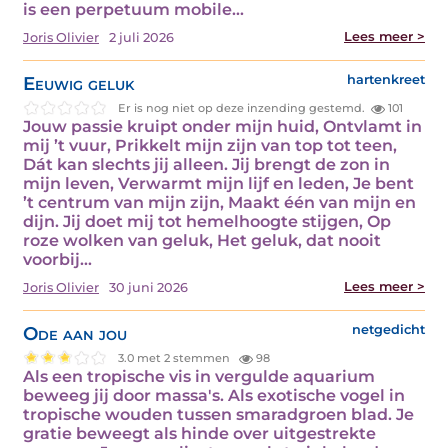
is een perpetuum mobile…
Lees meer >
Joris Olivier
2 juli 2026
Eeuwig geluk
hartenkreet
Er is nog niet op deze inzending gestemd.
101
Jouw passie kruipt onder mijn huid, Ontvlamt in
mij ’t vuur, Prikkelt mijn zijn van top tot teen,
Dát kan slechts jij alleen. Jij brengt de zon in
mijn leven, Verwarmt mijn lijf en leden, Je bent
’t centrum van mijn zijn, Maakt één van mijn en
dijn. Jij doet mij tot hemelhoogte stijgen, Op
roze wolken van geluk, Het geluk, dat nooit
voorbij…
Lees meer >
Joris Olivier
30 juni 2026
Ode aan jou
netgedicht
3.0 met 2 stemmen
98
Als een tropische vis in vergulde aquarium
beweeg jij door massa's. Als exotische vogel in
tropische wouden tussen smaradgroen blad. Je
gratie beweegt als hinde over uitgestrekte