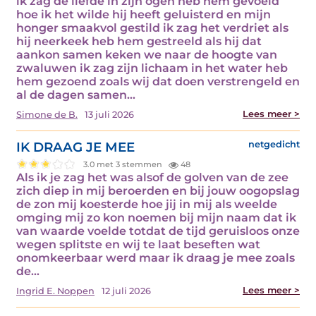
ik zag de liefde in zijn ogen heb hem gevoeld
hoe ik het wilde hij heeft geluisterd en mijn
honger smaakvol gestild ik zag het verdriet als
hij neerkeek heb hem gestreeld als hij dat
aankon samen keken we naar de hoogte van
zwaluwen ik zag zijn lichaam in het water heb
hem gezoend zoals wij dat doen verstrengeld en
al de dagen samen…
Lees meer >
Simone de B.
13 juli 2026
IK DRAAG JE MEE
netgedicht
3.0 met 3 stemmen
48
Als ik je zag het was alsof de golven van de zee
zich diep in mij beroerden en bij jouw oogopslag
de zon mij koesterde hoe jij in mij als weelde
omging mij zo kon noemen bij mijn naam dat ik
van waarde voelde totdat de tijd geruisloos onze
wegen splitste en wij te laat beseften wat
onomkeerbaar werd maar ik draag je mee zoals
de…
Lees meer >
Ingrid E. Noppen
12 juli 2026