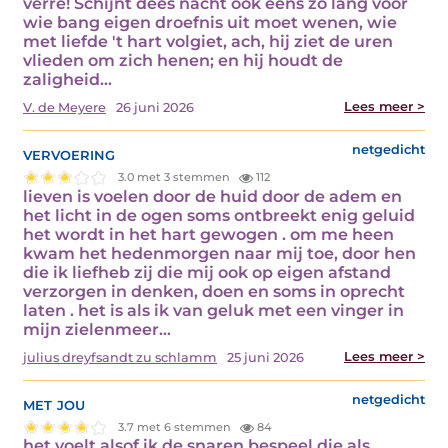
verre! Schijnt dees nacht ook eens zo lang voor
wie bang eigen droefnis uit moet wenen, wie
met liefde 't hart volgiet, ach, hij ziet de uren
vlieden om zich henen; en hij houdt de
zaligheid…
Lees meer >
V. de Meyere
26 juni 2026
vervoering
netgedicht
3.0 met 3 stemmen
112
lieven is voelen door de huid door de adem en
het licht in de ogen soms ontbreekt enig geluid
het wordt in het hart gewogen . om me heen
kwam het hedenmorgen naar mij toe, door hen
die ik liefheb zij die mij ook op eigen afstand
verzorgen in denken, doen en soms in oprecht
laten . het is als ik van geluk met een vinger in
mijn zielenmeer…
Lees meer >
julius dreyfsandt zu schlamm
25 juni 2026
met jou
netgedicht
3.7 met 6 stemmen
84
het voelt alsof ik de snaren bespeel die als