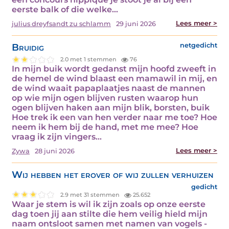
eerste balk of die welke…
Lees meer >
julius dreyfsandt zu schlamm
29 juni 2026
Bruidig
netgedicht
2.0 met 1 stemmen
76
In mijn buik wordt gedanst mijn hoofd zweeft in
de hemel de wind blaast een mamawil in mij, en
de wind waait papaplaatjes naast de mannen
op wie mijn ogen blijven rusten waarop hun
ogen blijven haken aan mijn blik, borsten, buik
Hoe trek ik een van hen verder naar me toe? Hoe
neem ik hem bij de hand, met me mee? Hoe
vraag ik zijn vingers…
Lees meer >
Zywa
28 juni 2026
Wij hebben het erover of wij zullen verhuizen
gedicht
2.9 met 31 stemmen
25.652
Waar je stem is wil ik zijn zoals op onze eerste
dag toen jij aan stilte die hem veilig hield mijn
naam ontsloot samen met namen van vogels -