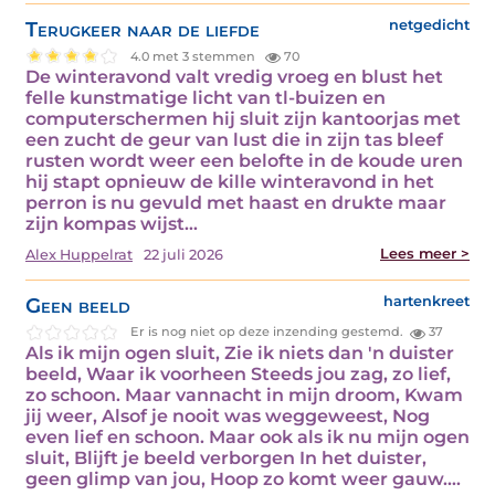
Terugkeer naar de liefde
netgedicht
4.0 met 3 stemmen
70
De winteravond valt vredig vroeg en blust het
felle kunstmatige licht van tl-buizen en
computerschermen hij sluit zijn kantoorjas met
een zucht de geur van lust die in zijn tas bleef
rusten wordt weer een belofte in de koude uren
hij stapt opnieuw de kille winteravond in het
perron is nu gevuld met haast en drukte maar
zijn kompas wijst…
Lees meer >
Alex Huppelrat
22 juli 2026
Geen beeld
hartenkreet
Er is nog niet op deze inzending gestemd.
37
Als ik mijn ogen sluit, Zie ik niets dan 'n duister
beeld, Waar ik voorheen Steeds jou zag, zo lief,
zo schoon. Maar vannacht in mijn droom, Kwam
jij weer, Alsof je nooit was weggeweest, Nog
even lief en schoon. Maar ook als ik nu mijn ogen
sluit, Blijft je beeld verborgen In het duister,
geen glimp van jou, Hoop zo komt weer gauw.…