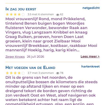
Ik zag jou eerst
netgedicht
3.5 met 6 stemmen
62
Mooi vrouwenlijf Rond, mond Prikkelend,
tintelend Benen buigen bogen Woordjes
fluisteren Verwonder, bewonder Raak aan
Vingers, vlug Langzaam Knibbel en knaag
Graag Ruiken, proeven, horen Doen Laat
groeien, klein naar groot Zielbaar Mooi
vrouwenlijf Breekbaar, kostbaar, raakbaar Mooi
mannenlijf Hoekig, harig, karig Klein…
Lees meer >
Zeger Knops
26 juli 2026
Het voegen van de Eland
hartenkreet
3.7 met 3 stemmen
78
Dit is de grens van het noorden, de
onuitputtelijke bossen de kilometers die steeds
minder op afstand lijken en meer op een
dreigend tekort de borden geven richting de
zon verdeelt Oost en West, alsof navigeren ook
weten betekent achter het raam ligt de
onmetelijkheid ertussen, glas, een kozijn, een