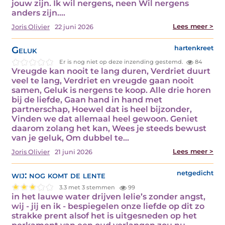
jouw zijn. Ik wil nergens, neen Wil nergens
anders zijn.…
Lees meer >
Joris Olivier
22 juni 2026
Geluk
hartenkreet
Er is nog niet op deze inzending gestemd.
84
Vreugde kan nooit te lang duren, Verdriet duurt
veel te lang, Verdriet en vreugde gaan nooit
samen, Geluk is nergens te koop. Alle drie horen
bij de liefde, Gaan hand in hand met
partnerschap, Hoewel dat is heel bijzonder,
Vinden we dat allemaal heel gewoon. Geniet
daarom zolang het kan, Wees je steeds bewust
van je geluk, Om dubbel te…
Lees meer >
Joris Olivier
21 juni 2026
wij: nog komt de lente
netgedicht
3.3 met 3 stemmen
99
in het lauwe water drijven lelie’s zonder angst,
wij - jij en ik - bespiegelen onze liefde op dit zo
strakke prent alsof het is uitgesneden op het