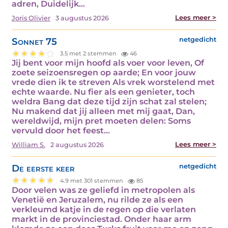
adren, Duidelijk…
Lees meer >
Joris Olivier
3 augustus 2026
Sonnet 75
netgedicht
3.5 met 2 stemmen
46
Jij bent voor mijn hoofd als voer voor leven, Of
zoete seizoensregen op aarde; En voor jouw
vrede dien ik te streven Als vrek worstelend met
echte waarde. Nu fier als een genieter, toch
weldra Bang dat deze tijd zijn schat zal stelen;
Nu makend dat jij alleen met mij gaat, Dan,
wereldwijd, mijn pret moeten delen: Soms
vervuld door het feest…
Lees meer >
William S.
2 augustus 2026
De eerste keer
netgedicht
4.9 met 301 stemmen
85
Door velen was ze geliefd in metropolen als
Venetië en Jeruzalem, nu rilde ze als een
verkleumd katje in de regen op die verlaten
markt in de provinciestad. Onder haar arm