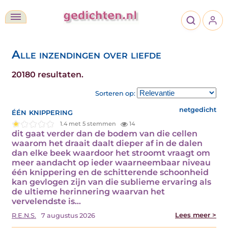
Alle inzendingen over liefde
20180 resultaten.
Sorteren op:
één knippering
netgedicht
1.4 met 5 stemmen
14
dit gaat verder dan de bodem van die cellen
waarom het draait daalt dieper af in de dalen
dan elke beek waardoor het stroomt vraagt om
meer aandacht op ieder waarneembaar niveau
één knippering en de schitterende schoonheid
kan gevlogen zijn van die sublieme ervaring als
de ultieme herinnering waarvan het
vervelendste is…
Lees meer >
R.E.N.S.
7 augustus 2026