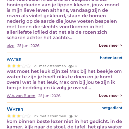
honingdraden aan je lippen kleven, jouw mond
is mijn lieve leven althans, vandaag zijn de
rozen als violet gekleurd, staan de bomen
nederig op de aarde die jouw voeten bespelen
met tonen die slechts voortkomen in het
allerliefste loflied dat net als de rozen zich
scharen achter het zachte…
Lees meer >
elze
25 juni 2026
water
hartenkreet
2.5 met 2 stemmen
82
wat moet het leuk zijn zei Max bij het beekje om
water te zijn je hoeft niks te doen en je komt
overal wat is het leuk, Max om bij jou te zijn ik
ben je bedding en ik volg je overal…
Lees meer >
W.A. van Buren
25 juni 2026
Water
netgedicht
2.7 met 3 stemmen
82
kom binnen beste lezer niet in het gedicht. in de
kamer. kijk naar de stoel. de tafel. het glas water