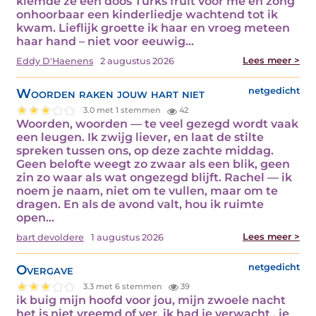
klemde ze een doos Turks fruit voor me en zong
onhoorbaar een kinderliedje wachtend tot ik
kwam. Lieflijk groette ik haar en vroeg meteen
haar hand – niet voor eeuwig…
Lees meer >
Eddy D'Haenens
2 augustus 2026
Woorden raken jouw hart niet
netgedicht
3.0 met 1 stemmen
42
Woorden, woorden — te veel gezegd wordt vaak
een leugen. Ik zwijg liever, en laat de stilte
spreken tussen ons, op deze zachte middag.
Geen belofte weegt zo zwaar als een blik, geen
zin zo waar als wat ongezegd blijft. Rachel — ik
noem je naam, niet om te vullen, maar om te
dragen. En als de avond valt, hou ik ruimte
open…
Lees meer >
bart devoldere
1 augustus 2026
Overgave
netgedicht
3.3 met 6 stemmen
39
ik buig mijn hoofd voor jou, mijn zwoele nacht
het is niet vreemd of ver, ik had je verwacht . je