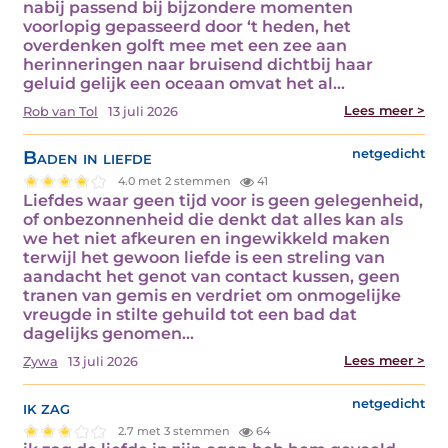
nabij passend bij bijzondere momenten
voorlopig gepasseerd door ‘t heden, het
overdenken golft mee met een zee aan
herinneringen naar bruisend dichtbij haar
geluid gelijk een oceaan omvat het al…
Lees meer >
Rob van Tol
13 juli 2026
Baden in liefde
netgedicht
4.0 met 2 stemmen
41
Liefdes waar geen tijd voor is geen gelegenheid,
of onbezonnenheid die denkt dat alles kan als
we het niet afkeuren en ingewikkeld maken
terwijl het gewoon liefde is een streling van
aandacht het genot van contact kussen, geen
tranen van gemis en verdriet om onmogelijke
vreugde in stilte gehuild tot een bad dat
dagelijks genomen…
Lees meer >
Zywa
13 juli 2026
ik zag
netgedicht
2.7 met 3 stemmen
64