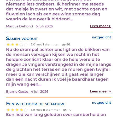
niemand iets ontbeert. Ik herinner me steeds
dat meisje in zwart en wit, met zachte ogen en
fluwelen lach als een eeuwige zomerse dag
waarin de leeuwerik biddend…
Lees meer >
Marcus Dehond
5 juli 2026
Samen vooruit
netgedicht
3.0 met 1 stemmen
86
Nu de drempel achter ons ligt en de blikken van
de mensen vervagen kijken we recht in het
heldere zonlicht klaar om de hele wereld te
dragen Je vingers verstrengeld in de mijne langs
de grachten het terras en de muren geen twijfel
meer die kan verschijnen dit gaat veel langer
dan een nacht duren Ik voel je baardhaar tegen
mijn wang een…
Lees meer >
Bjarne Gosse
4 juli 2026
Een weg door de schaduw
netgedicht
3.9 met 11 stemmen
110
Een lied van lang geleden over somberheid en