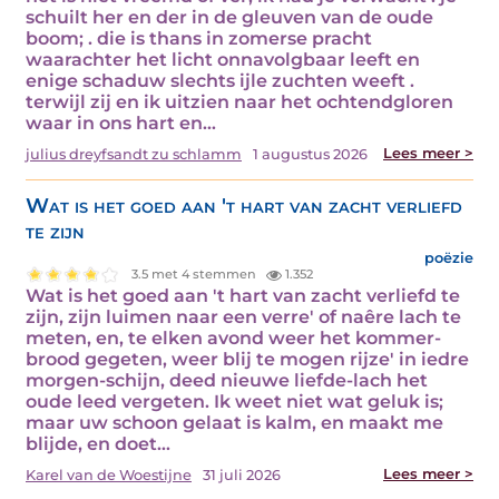
schuilt her en der in de gleuven van de oude
boom; . die is thans in zomerse pracht
waarachter het licht onnavolgbaar leeft en
enige schaduw slechts ijle zuchten weeft .
terwijl zij en ik uitzien naar het ochtendgloren
waar in ons hart en…
Lees meer >
julius dreyfsandt zu schlamm
1 augustus 2026
Wat is het goed aan 't hart van zacht verliefd
te zijn
poëzie
3.5 met 4 stemmen
1.352
Wat is het goed aan 't hart van zacht verliefd te
zijn, zijn luimen naar een verre' of naêre lach te
meten, en, te elken avond weer het kommer-
brood gegeten, weer blij te mogen rijze' in iedre
morgen-schijn, deed nieuwe liefde-lach het
oude leed vergeten. Ik weet niet wat geluk is;
maar uw schoon gelaat is kalm, en maakt me
blijde, en doet…
Lees meer >
Karel van de Woestijne
31 juli 2026