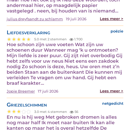
andermaal hier, op maagdelijk papier
vastgelegd . neen, bij houden van is niemand…
Lees meer >
julius dreyfsandt zu schlamm
19 juli 2026
Liefdesverklaring
poëzie
5.0 met 2 stemmen
1.700
Hoe schoon zijn uwe voeten Wat zijn uw
schoenen duur Wanneer mag ‘k u ontmoeten?
Mijn liefde is zeer puur. Gij zijt niet overbodig Gij
hebt zelfs voor uw neus Niet eens een zakdoek
nodig Zo schoon is deze, heus. Uw oren met z’n
beiden Staan aan de buitenkant Die kunnen mij
verleiden Te vragen om uw hand. Gij hebt een
braaf karakter…
Lees meer >
Jopie Breemer
17 juli 2026
Griezelschimmen
netgedicht
3.0 met 4 stemmen
56
En nu is hij weg Met gebroken dromen is alles
nog maar half Ik moet naar buiten Ik kan alle
kanten op maar het is overal hetzelfde De