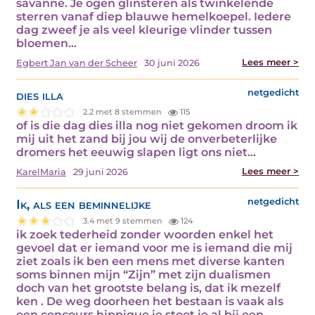
savanne. Je ogen glinsteren als twinkelende
sterren vanaf diep blauwe hemelkoepel. Iedere
dag zweef je als veel kleurige vlinder tussen
bloemen…
Lees meer >
Egbert Jan van der Scheer
30 juni 2026
dies illa
netgedicht
2.2 met 8 stemmen
115
of is die dag dies illa nog niet gekomen droom ik
mij uit het zand bij jou wij de onverbeterlijke
dromers het eeuwig slapen ligt ons niet…
Lees meer >
KarelMaria
29 juni 2026
Ik, als een beminnelijke
netgedicht
3.4 met 9 stemmen
124
ik zoek tederheid zonder woorden enkel het
gevoel dat er iemand voor me is iemand die mij
ziet zoals ik ben een mens met diverse kanten
soms binnen mijn “Zijn” met zijn dualismen
doch van het grootste belang is, dat ik mezelf
ken . De weg doorheen het bestaan is vaak als
een concours hippique je stoot je al bij een