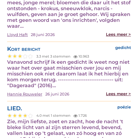
mees, jonge merel; bloemen die daar uit het stof
ontstonden - krokus, sneeuwklok, narcis -
wuifden, geven aan je groet gehoor. Wij spraken
met geen woord van 'ons inrichten', volgden
waar…
Lees meer >
Lloyd Haft
28 juni 2026
Kort bericht
gedicht
3.3 met 3 stemmen
10.963
Vanavond schrijf ik een gedicht ik weet nog niet
waar het over gaat misschien over jou en mij
misschien ook niet daarom laat ik het hierbij en
kom morgen terug. ------------------------------ uit:
"Dageraad" (2016)…
Lees meer >
Hannie Rouweler
26 juni 2026
LIED.
poëzie
4.0 met 1 stemmen
1.726
Zie, mijn liefste, zoet en zacht, hoe de nacht 't
bleke licht van al zijn sterren levend, bevend,
vallen laat op 't gelaat, van zó hoog en van zó