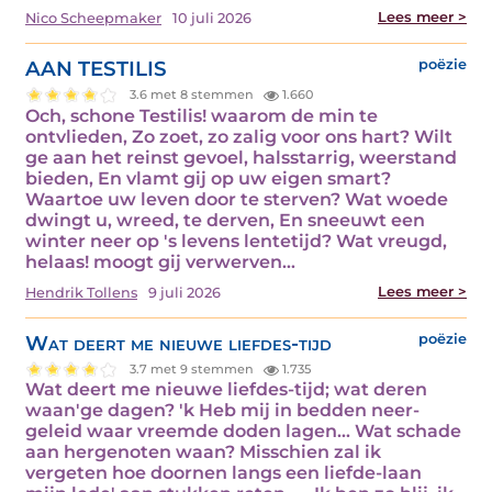
Lees meer >
Nico Scheepmaker
10 juli 2026
AAN TESTILIS
poëzie
3.6 met 8 stemmen
1.660
Och, schone Testilis! waarom de min te
ontvlieden, Zo zoet, zo zalig voor ons hart? Wilt
ge aan het reinst gevoel, halsstarrig, weerstand
bieden, En vlamt gij op uw eigen smart?
Waartoe uw leven door te sterven? Wat woede
dwingt u, wreed, te derven, En sneeuwt een
winter neer op 's levens lentetijd? Wat vreugd,
helaas! moogt gij verwerven…
Lees meer >
Hendrik Tollens
9 juli 2026
Wat deert me nieuwe liefdes-tijd
poëzie
3.7 met 9 stemmen
1.735
Wat deert me nieuwe liefdes-tijd; wat deren
waan'ge dagen? 'k Heb mij in bedden neer-
geleid waar vreemde doden lagen... Wat schade
aan hergenoten waan? Misschien zal ik
vergeten hoe doornen langs een liefde-laan