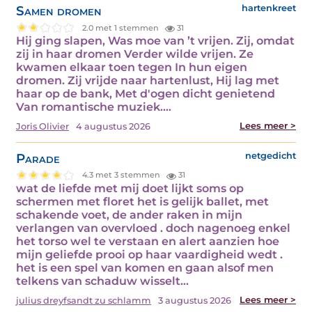
Samen dromen
hartenkreet
2.0 met 1 stemmen
31
Hij ging slapen, Was moe van ’t vrijen. Zij, omdat
zij in haar dromen Verder wilde vrijen. Ze
kwamen elkaar toen tegen In hun eigen
dromen. Zij vrijde naar hartenlust, Hij lag met
haar op de bank, Met d'ogen dicht genietend
Van romantische muziek.…
Lees meer >
Joris Olivier
4 augustus 2026
Parade
netgedicht
4.3 met 3 stemmen
31
wat de liefde met mij doet lijkt soms op
schermen met floret het is gelijk ballet, met
schakende voet, de ander raken in mijn
verlangen van overvloed . doch nagenoeg enkel
het torso wel te verstaan en alert aanzien hoe
mijn geliefde prooi op haar vaardigheid wedt .
het is een spel van komen en gaan alsof men
telkens van schaduw wisselt…
Lees meer >
julius dreyfsandt zu schlamm
3 augustus 2026