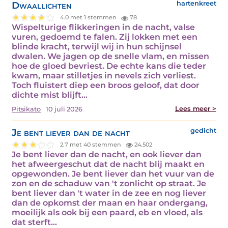
Dwaallichten
hartenkreet
4.0 met 1 stemmen
78
Wispelturige flikkeringen in de nacht, valse
vuren, gedoemd te falen. Zij lokken met een
blinde kracht, terwijl wij in hun schijnsel
dwalen. We jagen op de snelle vlam, en missen
hoe de gloed bevriest. De echte kans die teder
kwam, maar stilletjes in nevels zich verliest.
Toch fluistert diep een broos geloof, dat door
dichte mist blijft…
Lees meer >
Pitsikato
10 juli 2026
Je bent liever dan de nacht
gedicht
2.7 met 40 stemmen
24.502
Je bent liever dan de nacht, en ook liever dan
het afweergeschut dat de nacht blij maakt en
opgewonden. Je bent liever dan het vuur van de
zon en de schaduw van 't zonlicht op straat. Je
bent liever dan 't water in de zee en nog liever
dan de opkomst der maan en haar ondergang,
moeilijk als ook bij een paard, eb en vloed, als
dat sterft…