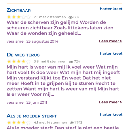
Zichtbaar
hartenkreet
2.5 met 2 stemmen
682
Waar de scherven zijn gelijmd Worden de
scheuren zichtbaar Zoals littekens laten zien
Waar de wonden zijn geheeld…
Lees meer >
veraisme
25 augustus 2014
De weg terug
hartenkreet
3.8 met 8 stemmen
724
Mijn hart Is weer van mij Ik voel weer Wat mijn
hart voelt Ik doe weer Wat mijn hart mij ingeeft
Mijn verstand Kijkt toe En weet Dat het niet
meer Hoeft in te grijpen Bij te sturen Recht te
zetten Want mijn hart Is weer van mij Mijn hart
Is er weer Voor mij…
Lees meer >
veraisme
25 juni 2011
Als je moeder sterft
hartenkreet
4.1 met 14 stemmen
1.742
Als je moeder sterft Dan sterf je niet een beetje