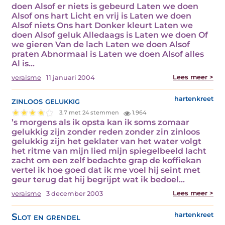
doen Alsof er niets is gebeurd Laten we doen
Alsof ons hart Licht en vrij is Laten we doen
Alsof niets Ons hart Donker kleurt Laten we
doen Alsof geluk Alledaags is Laten we doen Of
we gieren Van de lach Laten we doen Alsof
praten Abnormaal is Laten we doen Alsof alles
Al is…
Lees meer >
veraisme
11 januari 2004
zinloos gelukkig
hartenkreet
3.7 met 24 stemmen
1.964
’s morgens als ik opsta kan ik soms zomaar
gelukkig zijn zonder reden zonder zin zinloos
gelukkig zijn het geklater van het water volgt
het ritme van mijn lied mijn spiegelbeeld lacht
zacht om een zelf bedachte grap de koffiekan
vertel ik hoe goed dat ik me voel hij seint met
geur terug dat hij begrijpt wat ik bedoel…
Lees meer >
veraisme
3 december 2003
Slot en grendel
hartenkreet