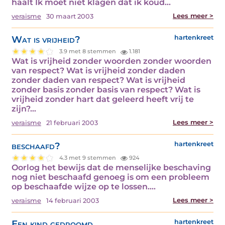
haalt Ik moet niet klagen dat ik koud…
Lees meer >
veraisme
30 maart 2003
Wat is vrijheid?
hartenkreet
3.9 met 8 stemmen
1.181
Wat is vrijheid zonder woorden zonder woorden
van respect? Wat is vrijheid zonder daden
zonder daden van respect? Wat is vrijheid
zonder basis zonder basis van respect? Wat is
vrijheid zonder hart dat geleerd heeft vrij te
zijn?…
Lees meer >
veraisme
21 februari 2003
beschaafd?
hartenkreet
4.3 met 9 stemmen
924
Oorlog het bewijs dat de menselijke beschaving
nog niet beschaafd genoeg is om een probleem
op beschaafde wijze op te lossen.…
Lees meer >
veraisme
14 februari 2003
Een kind gedroomd
hartenkreet