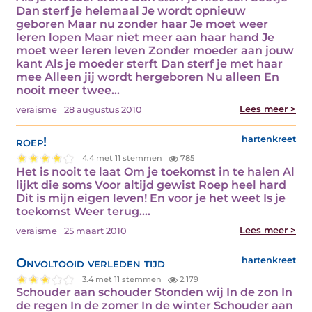
Dan sterf je helemaal Je wordt opnieuw
geboren Maar nu zonder haar Je moet weer
leren lopen Maar niet meer aan haar hand Je
moet weer leren leven Zonder moeder aan jouw
kant Als je moeder sterft Dan sterf je met haar
mee Alleen jij wordt hergeboren Nu alleen En
nooit meer twee…
Lees meer >
veraisme
28 augustus 2010
roep!
hartenkreet
4.4 met 11 stemmen
785
Het is nooit te laat Om je toekomst in te halen Al
lijkt die soms Voor altijd gewist Roep heel hard
Dit is mijn eigen leven! En voor je het weet Is je
toekomst Weer terug.…
Lees meer >
veraisme
25 maart 2010
Onvoltooid verleden tijd
hartenkreet
3.4 met 11 stemmen
2.179
Schouder aan schouder Stonden wij In de zon In
de regen In de zomer In de winter Schouder aan