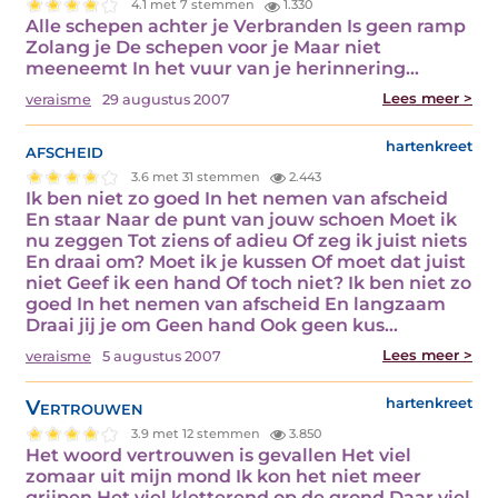
4.1 met 7 stemmen
1.330
Alle schepen achter je Verbranden Is geen ramp
Zolang je De schepen voor je Maar niet
meeneemt In het vuur van je herinnering…
Lees meer >
veraisme
29 augustus 2007
afscheid
hartenkreet
3.6 met 31 stemmen
2.443
Ik ben niet zo goed In het nemen van afscheid
En staar Naar de punt van jouw schoen Moet ik
nu zeggen Tot ziens of adieu Of zeg ik juist niets
En draai om? Moet ik je kussen Of moet dat juist
niet Geef ik een hand Of toch niet? Ik ben niet zo
goed In het nemen van afscheid En langzaam
Draai jij je om Geen hand Ook geen kus…
Lees meer >
veraisme
5 augustus 2007
Vertrouwen
hartenkreet
3.9 met 12 stemmen
3.850
Het woord vertrouwen is gevallen Het viel
zomaar uit mijn mond Ik kon het niet meer
grijpen Het viel kletterend op de grond Daar viel