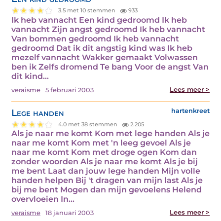
3.5 met 10 stemmen
933
Ik heb vannacht Een kind gedroomd Ik heb
vannacht Zijn angst gedroomd Ik heb vannacht
Van bommen gedroomd Ik heb vannacht
gedroomd Dat ik dit angstig kind was Ik heb
mezelf vannacht Wakker gemaakt Volwassen
ben ik Zelfs dromend Te bang Voor de angst Van
dit kind…
Lees meer >
veraisme
5 februari 2003
Lege handen
hartenkreet
4.0 met 38 stemmen
2.205
Als je naar me komt Kom met lege handen Als je
naar me komt Kom met 'n leeg gevoel Als je
naar me komt Kom met droge ogen Kom dan
zonder woorden Als je naar me komt Als je bij
me bent Laat dan jouw lege handen Mijn volle
handen helpen Bij 't dragen van mijn last Als je
bij me bent Mogen dan mijn gevoelens Helend
overvloeien In…
Lees meer >
veraisme
18 januari 2003