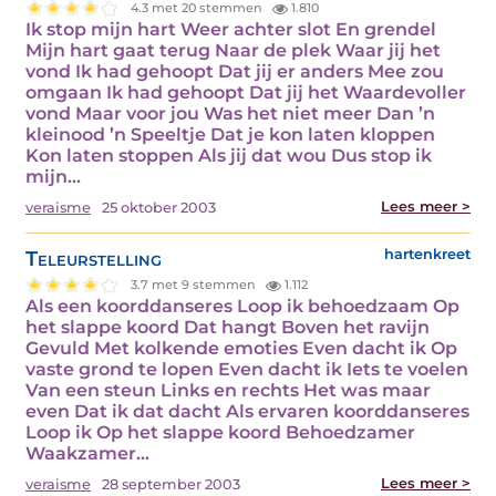
4.3 met 20 stemmen
1.810
Ik stop mijn hart Weer achter slot En grendel
Mijn hart gaat terug Naar de plek Waar jij het
vond Ik had gehoopt Dat jij er anders Mee zou
omgaan Ik had gehoopt Dat jij het Waardevoller
vond Maar voor jou Was het niet meer Dan ’n
kleinood ’n Speeltje Dat je kon laten kloppen
Kon laten stoppen Als jij dat wou Dus stop ik
mijn…
Lees meer >
veraisme
25 oktober 2003
Teleurstelling
hartenkreet
3.7 met 9 stemmen
1.112
Als een koorddanseres Loop ik behoedzaam Op
het slappe koord Dat hangt Boven het ravijn
Gevuld Met kolkende emoties Even dacht ik Op
vaste grond te lopen Even dacht ik Iets te voelen
Van een steun Links en rechts Het was maar
even Dat ik dat dacht Als ervaren koorddanseres
Loop ik Op het slappe koord Behoedzamer
Waakzamer…
Lees meer >
veraisme
28 september 2003