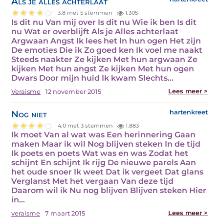
Als je alles achterlaat
3.8 met 5 stemmen
1.305
Is dit nu Van mij over Is dit nu Wie ik ben Is dit
nu Wat er overblijft Als je Alles achterlaat
Argwaan Angst Ik lees het In hun ogen Het zijn
De emoties Die ik Zo goed ken Ik voel me naakt
Steeds naakter Ze kijken Met hun argwaan Ze
kijken Met hun angst Ze kijken Met hun ogen
Dwars Door mijn huid Ik kwam Slechts…
Lees meer >
Veraisme
12 november 2015
Nog niet
hartenkreet
4.0 met 3 stemmen
1.883
Ik moet Van al wat was Een herinnering Gaan
maken Maar ik wil Nog blijven steken In de tijd
Ik poets en poets Wat was en was Zodat het
schijnt En schijnt Ik rijg De nieuwe parels Aan
het oude snoer Ik weet Dat ik vergeet Dat glans
Verglanst Met het vergaan Van deze tijd
Daarom wil ik Nu nog blijven Blijven steken Hier
in…
Lees meer >
veraisme
7 maart 2015