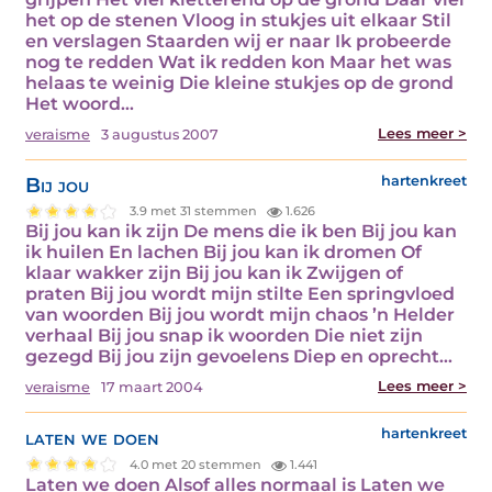
het op de stenen Vloog in stukjes uit elkaar Stil
en verslagen Staarden wij er naar Ik probeerde
nog te redden Wat ik redden kon Maar het was
helaas te weinig Die kleine stukjes op de grond
Het woord…
Lees meer >
veraisme
3 augustus 2007
Bij jou
hartenkreet
3.9 met 31 stemmen
1.626
Bij jou kan ik zijn De mens die ik ben Bij jou kan
ik huilen En lachen Bij jou kan ik dromen Of
klaar wakker zijn Bij jou kan ik Zwijgen of
praten Bij jou wordt mijn stilte Een springvloed
van woorden Bij jou wordt mijn chaos ’n Helder
verhaal Bij jou snap ik woorden Die niet zijn
gezegd Bij jou zijn gevoelens Diep en oprecht…
Lees meer >
veraisme
17 maart 2004
laten we doen
hartenkreet
4.0 met 20 stemmen
1.441
Laten we doen Alsof alles normaal is Laten we