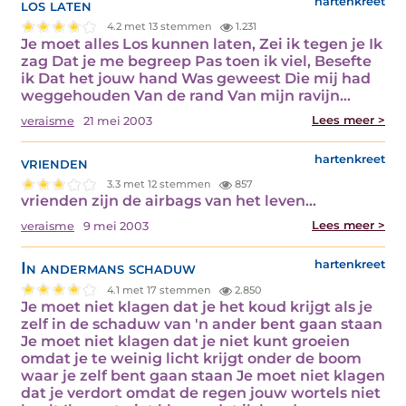
los laten
hartenkreet
4.2 met 13 stemmen
1.231
Je moet alles Los kunnen laten, Zei ik tegen je Ik
zag Dat je me begreep Pas toen ik viel, Besefte
ik Dat het jouw hand Was geweest Die mij had
weggehouden Van de rand Van mijn ravijn…
Lees meer >
veraisme
21 mei 2003
vrienden
hartenkreet
3.3 met 12 stemmen
857
vrienden zijn de airbags van het leven…
Lees meer >
veraisme
9 mei 2003
In andermans schaduw
hartenkreet
4.1 met 17 stemmen
2.850
Je moet niet klagen dat je het koud krijgt als je
zelf in de schaduw van 'n ander bent gaan staan
Je moet niet klagen dat je niet kunt groeien
omdat je te weinig licht krijgt onder de boom
waar je zelf bent gaan staan Je moet niet klagen
dat je verdort omdat de regen jouw wortels niet