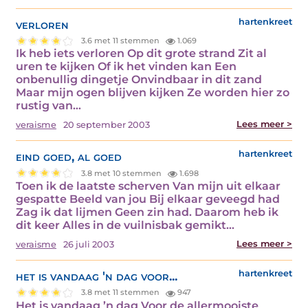
verloren
hartenkreet
3.6 met 11 stemmen
1.069
Ik heb iets verloren Op dit grote strand Zit al
uren te kijken Of ik het vinden kan Een
onbenullig dingetje Onvindbaar in dit zand
Maar mijn ogen blijven kijken Ze worden hier zo
rustig van…
Lees meer >
veraisme
20 september 2003
eind goed, al goed
hartenkreet
3.8 met 10 stemmen
1.698
Toen ik de laatste scherven Van mijn uit elkaar
gespatte Beeld van jou Bij elkaar geveegd had
Zag ik dat lijmen Geen zin had. Daarom heb ik
dit keer Alles in de vuilnisbak gemikt…
Lees meer >
veraisme
26 juli 2003
het is vandaag 'n dag voor...
hartenkreet
3.8 met 11 stemmen
947
Het is vandaag ’n dag Voor de allermooiste