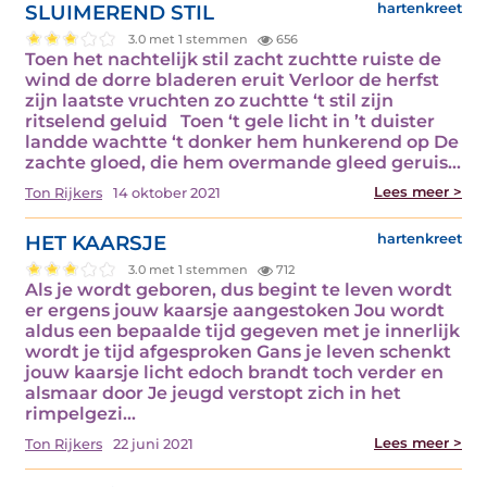
SLUIMEREND STIL
hartenkreet
3.0 met 1 stemmen
656
Toen het nachtelijk stil zacht zuchtte ruiste de
wind de dorre bladeren eruit Verloor de herfst
zijn laatste vruchten zo zuchtte ‘t stil zijn
ritselend geluid Toen ‘t gele licht in ’t duister
landde wachtte ‘t donker hem hunkerend op De
zachte gloed, die hem overmande gleed geruis...
Lees meer >
Ton Rijkers
14 oktober 2021
HET KAARSJE
hartenkreet
3.0 met 1 stemmen
712
Als je wordt geboren, dus begint te leven wordt
er ergens jouw kaarsje aangestoken Jou wordt
aldus een bepaalde tijd gegeven met je innerlijk
wordt je tijd afgesproken Gans je leven schenkt
jouw kaarsje licht edoch brandt toch verder en
alsmaar door Je jeugd verstopt zich in het
rimpelgezi...
Lees meer >
Ton Rijkers
22 juni 2021