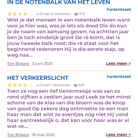
IN DE NOTENBALK VAN HET LEVEN
hartenkreet
4.0 met 2 stemmen
573
Wist je dat mensen in een notenbalk leven want
voor je hier was, was je iets als dood Die do kun
je de naam van aanvang geven; na achttien jaar
ben je toch eindelijk groot De ré komt, dat is
jouw tweede balk noot; die ré staat voor het
beginnend redeneren Hij is die eerste stap, op
weg naa...
Lees meer >
Ton Rijkers
3 juni 2021
HET VERKEERSLICHT
hartenkreet
4.0 met 1 stemmen
647
Toen ze nog een lief tienermeisje was van zo
rond vijftien a zestien jaar oud Leek ze het minst
schone van de klas van die bloem was de knop
van goud Op zekere dag ontmoette ze een man
haar man dat wist ze eventjes nog niet Hij vond
haar aantrekkelijk o, dat kan voor haar was er al
wat ve...
Lees meer >
Ton Rijkers
16 mei 2021