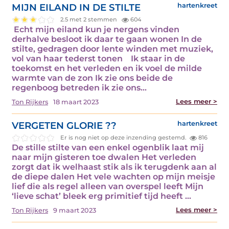
MIJN EILAND IN DE STILTE
hartenkreet
2.5 met 2 stemmen
604
Echt mijn eiland kun je nergens vinden
derhalve besloot ik daar te gaan wonen In de
stilte, gedragen door lente winden met muziek,
vol van haar tederst tonen Ik staar in de
toekomst en het verleden en ik voel de milde
warmte van de zon Ik zie ons beide de
regenboog betreden ik zie ons...
Lees meer >
Ton Rijkers
18 maart 2023
VERGETEN GLORIE ??
hartenkreet
Er is nog niet op deze inzending gestemd.
816
De stille stilte van een enkel ogenblik laat mij
naar mijn gisteren toe dwalen Het verleden
zorgt dat ik welhaast stik als ik terugdenk aan al
de diepe dalen Het vele wachten op mijn meisje
lief die als regel alleen van overspel leeft Mijn
‘lieve schat’ bleek erg primitief tijd heeft ...
Lees meer >
Ton Rijkers
9 maart 2023