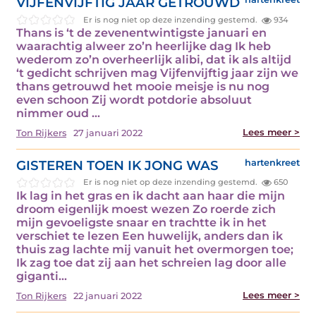
VIJFENVIJFTIG JAAR GETROUWD
Er is nog niet op deze inzending gestemd.
934
Thans is ‘t de zevenentwintigste januari en
waarachtig alweer zo’n heerlijke dag Ik heb
wederom zo’n overheerlijk alibi, dat ik als altijd
‘t gedicht schrijven mag Vijfenvijftig jaar zijn we
thans getrouwd het mooie meisje is nu nog
even schoon Zij wordt potdorie absoluut
nimmer oud ...
Lees meer >
Ton Rijkers
27 januari 2022
GISTEREN TOEN IK JONG WAS
hartenkreet
Er is nog niet op deze inzending gestemd.
650
Ik lag in het gras en ik dacht aan haar die mijn
droom eigenlijk moest wezen Zo roerde zich
mijn gevoeligste snaar en trachtte ik in het
verschiet te lezen Een huwelijk, anders dan ik
thuis zag lachte mij vanuit het overmorgen toe;
Ik zag toe dat zij aan het schreien lag door alle
giganti...
Lees meer >
Ton Rijkers
22 januari 2022