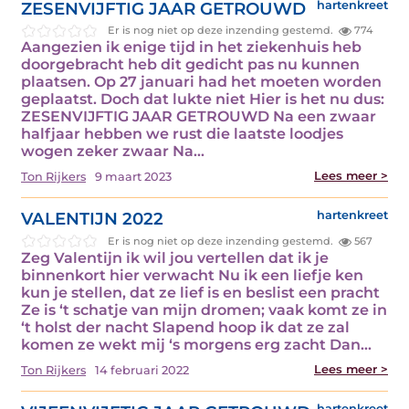
ZESENVIJFTIG JAAR GETROUWD
hartenkreet
Er is nog niet op deze inzending gestemd.
774
Aangezien ik enige tijd in het ziekenhuis heb
doorgebracht heb dit gedicht pas nu kunnen
plaatsen. Op 27 januari had het moeten worden
geplaatst. Doch dat lukte niet Hier is het nu dus:
ZESENVIJFTIG JAAR GETROUWD Na een zwaar
halfjaar hebben we rust die laatste loodjes
wogen zeker zwaar Na...
Lees meer >
Ton Rijkers
9 maart 2023
VALENTIJN 2022
hartenkreet
Er is nog niet op deze inzending gestemd.
567
Zeg Valentijn ik wil jou vertellen dat ik je
binnenkort hier verwacht Nu ik een liefje ken
kun je stellen, dat ze lief is en beslist een pracht
Ze is ‘t schatje van mijn dromen; vaak komt ze in
‘t holst der nacht Slapend hoop ik dat ze zal
komen ze wekt mij ‘s morgens erg zacht Dan...
Lees meer >
Ton Rijkers
14 februari 2022
hartenkreet