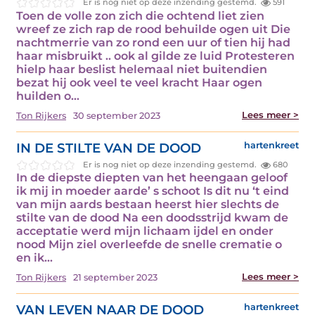
Er is nog niet op deze inzending gestemd.
591
Toen de volle zon zich die ochtend liet zien
wreef ze zich rap de rood behuilde ogen uit Die
nachtmerrie van zo rond een uur of tien hij had
haar misbruikt .. ook al gilde ze luid Protesteren
hielp haar beslist helemaal niet buitendien
bezat hij ook veel te veel kracht Haar ogen
huilden o...
Lees meer >
Ton Rijkers
30 september 2023
IN DE STILTE VAN DE DOOD
hartenkreet
Er is nog niet op deze inzending gestemd.
680
In de diepste diepten van het heengaan geloof
ik mij in moeder aarde’ s schoot Is dit nu ‘t eind
van mijn aards bestaan heerst hier slechts de
stilte van de dood Na een doodsstrijd kwam de
acceptatie werd mijn lichaam ijdel en onder
nood Mijn ziel overleefde de snelle crematie o
en ik...
Lees meer >
Ton Rijkers
21 september 2023
VAN LEVEN NAAR DE DOOD
hartenkreet