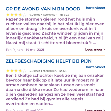
OP DE AVOND VAN MIJN DOOD
hartenkreet
4.0 met 4 stemmen
693
Razende stormen gieren rond het huis mijn
zuchten vallen daarbij in het niet Ik lig hier even
alleen en draag 't kruis en overdenk wat in 't
leven is geschied Zachte winden glijden in mijn
innerlijk dankbaarheid, 't blijft een deel van mij
Naast mij staat 't schitterend bloemstuk 't ...
Lees meer >
Ton Rijkers
14 mei 2021
ZELFBESCHADIGING HELPT BIJ PIJN
hartenkreet
4.0 met 1 stemmen
651
Een tikkeltje schuchter keek ze mij aan onzeker
bevroor haar blik op dit late uur Ik moest mijn
armen omheen haar slaan tussen ons smolt
daarna die dikke muur Ze had wederom in haar
dijen gesneden aangezien ze heel veel straf had
verdiend Ze had bij gymles alle regels
overtreden en nadien...
Lees meer >
Ton Rijkers
13 mei 2021