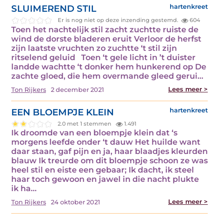
SLUIMEREND STIL
hartenkreet
Er is nog niet op deze inzending gestemd.
604
Toen het nachtelijk stil zacht zuchtte ruiste de
wind de dorste bladeren eruit Verloor de herfst
zijn laatste vruchten zo zuchtte ‘t stil zijn
ritselend geluid Toen ‘t gele licht in ’t duister
landde wachtte ‘t donker hem hunkerend op De
zachte gloed, die hem overmande gleed gerui...
Lees meer >
Ton Rijkers
2 december 2021
EEN BLOEMPJE KLEIN
hartenkreet
2.0 met 1 stemmen
1.491
Ik droomde van een bloempje klein dat ‘s
morgens leefde onder ‘t dauw Het huilde want
daar staan, gaf pijn en ja, haar blaadjes kleurden
blauw Ik treurde om dit bloempje schoon ze was
heel stil en eiste een gebaar; Ik dacht, ik steel
haar toch gewoon en jawel in die nacht plukte
ik ha...
Lees meer >
Ton Rijkers
24 oktober 2021