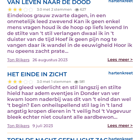
VAN LEVEN NAAR DE DOOD
hartenkreet
3.0 met 2 stemmen
627
Eindeloos grauw zwarte dagen, in een
onmetelijk leed zwevend Kan ik geen enkel
mens vragen houd ik de hoop op liefs levend In
de stilte van 't stil verlangen dwaal ik in 't
duister van de tijd Hoef ik geen pijn nog te
vangen daar ik wandel in de eeuwigheid Hoor ik
nu opeens zacht prate...
Lees meer >
Ton Rijkers
26 augustus 2023
HET EINDE IN ZICHT
hartenkreet
3.0 met 1 stemmen
581
God gleed vederlicht en stil langszij en stilte
hield haar adem eventjes in Donder van ver
kwam loom naderbij was dit van ‘t eind dan wel
‘t begin? Een onheilspellend stil lag in ‘t land
angstig kropen dieren in ‘t veilig hol ‘t Vagevuur
bleek echter niet coulant alle aardbewon...
Lees meer >
Ton Rijkers
9 juli 2023
hartenkreet