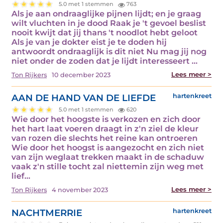
5.0 met 1 stemmen
763
Als je aan ondraaglijke pijnen lijdt; en je graag
wilt vluchten in je dood Raak je 't gevoel beslist
nooit kwijt dat jij thans 't noodlot hebt geloot
Als je van je dokter eist je te doden hij
antwoordt ondraaglijk is dit niet Nu mag jij nog
niet onder de zoden dat je lijdt interesseert ...
Lees meer >
Ton Rijkers
10 december 2023
AAN DE HAND VAN DE LIEFDE
hartenkreet
5.0 met 1 stemmen
620
Wie door het hoogste is verkozen en zich door
het hart laat voeren draagt in z'n ziel de kleur
van rozen die slechts het reine kan ontroeren
Wie door het hoogst is aangezocht en zich niet
van zijn weglaat trekken maakt in de schaduw
vaak z'n stille tocht zal niettemin zijn weg met
lief...
Lees meer >
Ton Rijkers
4 november 2023
NACHTMERRIE
hartenkreet