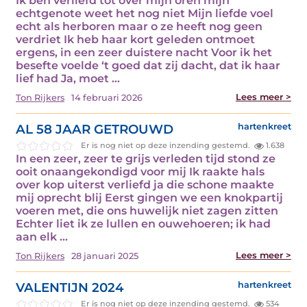
Ik ben verliefd tot over mijn oren mijn
echtgenote weet het nog niet Mijn liefde voel
echt als herboren maar o ze heeft nog geen
verdriet Ik heb haar kort geleden ontmoet
ergens, in een zeer duistere nacht Voor ik het
besefte voelde ‘t goed dat zij dacht, dat ik haar
lief had Ja, moet ...
Lees meer >
Ton Rijkers
14 februari 2026
AL 58 JAAR GETROUWD
hartenkreet
Er is nog niet op deze inzending gestemd.
1.638
In een zeer, zeer te grijs verleden tijd stond ze
ooit onaangekondigd voor mij Ik raakte hals
over kop uiterst verliefd ja die schone maakte
mij oprecht blij Eerst gingen we een knokpartij
voeren met, die ons huwelijk niet zagen zitten
Echter liet ik ze lullen en ouwehoeren; ik had
aan elk ...
Lees meer >
Ton Rijkers
28 januari 2025
VALENTIJN 2024
hartenkreet
Er is nog niet op deze inzending gestemd.
534