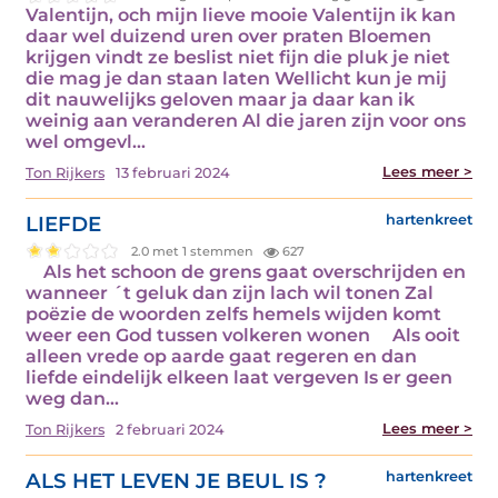
Valentijn, och mijn lieve mooie Valentijn ik kan
daar wel duizend uren over praten Bloemen
krijgen vindt ze beslist niet fijn die pluk je niet
die mag je dan staan laten Wellicht kun je mij
dit nauwelijks geloven maar ja daar kan ik
weinig aan veranderen Al die jaren zijn voor ons
wel omgevl...
Lees meer >
Ton Rijkers
13 februari 2024
LIEFDE
hartenkreet
2.0 met 1 stemmen
627
Als het schoon de grens gaat overschrijden en
wanneer ´t geluk dan zijn lach wil tonen Zal
poëzie de woorden zelfs hemels wijden komt
weer een God tussen volkeren wonen Als ooit
alleen vrede op aarde gaat regeren en dan
liefde eindelijk elkeen laat vergeven Is er geen
weg dan...
Lees meer >
Ton Rijkers
2 februari 2024
ALS HET LEVEN JE BEUL IS ?
hartenkreet