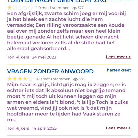
TOEN DE NACHT GEEN LICHT ZAG
1.0 met 1 stemmen
577
Een afgrijslijk, zwarte schim joeg er mij voorbij
ja het bleek een zachte lucht die hem
verraadde; Een rilling veroorzaakte een koude
aai over mij zonder zelfs maar een heel klein
beetje..genade Al het licht scheen die nacht
helemaal verloren zelfs al de stilte had het
allemaal geabsorbeerd...
Lees meer >
Ton Rijkers
24 mei 2023
VRAGEN ZONDER ANWOORD
hartenkreet
4.0 met 1 stemmen
558
Mijn haar is grijs, lichtgrijs mag ik zeggen; er is
echter iets dat ik absoluut niet begrijp Iemand
moet 't mij toch uit kunnen leggen op mijn
armen en elders is 't blond, 't is lijp Toch is zulks
wat vreemd, vind jij ook niet is 't dat mijn
hoofdhaar meer te lijden had Vaak sturen ze
mi...
Lees meer >
Ton Rijkers
14 april 2023