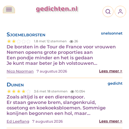
Sjoemelborsten
snelsonnet
1.8 met 12 stemmen
26
De borsten in de Tour de France voor vrouwen
Nemen opeens grote proporties aan
Een pondje minder en het is gedaan
Je kunt maar beter je bh volstouwen…
Lees meer >
Nico Noorman
7 augustus 2026
Duinen
gedicht
3.6 met 18 stemmen
10.054
Zoals altijd is er een dierenspoor.
Er staan gewone brem, slangenkruid,
ossetong en koekoeksbloemen. Sommige
konijnen begonnen een hol, maar…
Lees meer >
Ed Leeflang
7 augustus 2026