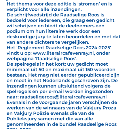
Het thema voor deze editie is ‘stromen’ en is
verplicht voor alle inzendingen.
De schrijfwedstrijd de Raadselige Roos is
bedoeld voor iedereen, die graag een gedicht
wil schrijven en biedt de deelnemers een
podium om hun literaire werk door een
deskundige jury te laten beoordelen en met dat
van andere dichters te vergelijken.
Het ‘Reglement Raadselige Roos 2024-2025’
vindt u op:
www.literaircafevenray.nl
, onder
webpagina ‘Raadselige Roos’.
De spelregels in het kort: uw gedicht moet
minimaal uit 50 en maximaal uit 150 woorden
bestaan. Het mag niet eerder gepubliceerd zijn
en moet in het Nederlands geschreven zijn. De
inzendingen kunnen uitsluitend volgens de
spelregels en per e-mail worden ingezonden
naar: raadseligeroos@literaircafevenray.nl
Evenals in de voorgaande jaren verschijnen de
werken van de winnaars van de Vakjury Proza
en Vakjury Poëzie evenals die van de
Publieksjury samen met die van alle
genomineerden in de bundel Raadselige Roos