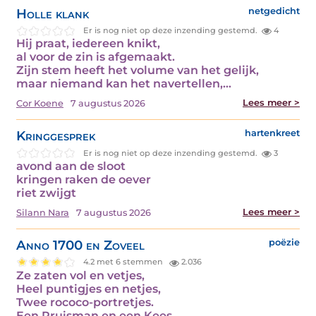
Holle klank
netgedicht
Er is nog niet op deze inzending gestemd.
4
Hij praat, iedereen knikt,
al voor de zin is afgemaakt.
Zijn stem heeft het volume van het gelijk,
maar niemand kan het navertellen,…
Lees meer >
Cor Koene
7 augustus 2026
Kringgesprek
hartenkreet
Er is nog niet op deze inzending gestemd.
3
avond aan de sloot
kringen raken de oever
riet zwijgt
Lees meer >
Silann Nara
7 augustus 2026
Anno 1700 en Zoveel
poëzie
4.2 met 6 stemmen
2.036
Ze zaten vol en vetjes,
Heel puntigjes en netjes,
Twee rococo-portretjes.
Een Pruisman en een Kees,…