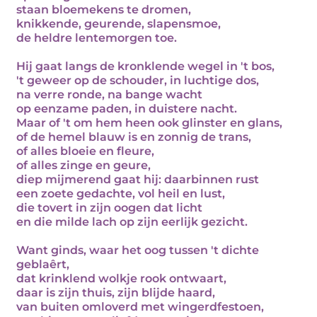
staan bloemekens te dromen,
knikkende, geurende, slapensmoe,
de heldre lentemorgen toe.
Hij gaat langs de kronklende wegel in 't bos,
't geweer op de schouder, in luchtige dos,
na verre ronde, na bange wacht
op eenzame paden, in duistere nacht.
Maar of 't om hem heen ook glinster en glans,
of de hemel blauw is en zonnig de trans,
of alles bloeie en fleure,
of alles zinge en geure,
diep mijmerend gaat hij: daarbinnen rust
een zoete gedachte, vol heil en lust,
die tovert in zijn oogen dat licht
en die milde lach op zijn eerlijk gezicht.
Want ginds, waar het oog tussen 't dichte
geblaêrt,
dat krinklend wolkje rook ontwaart,
daar is zijn thuis, zijn blijde haard,
van buiten omloverd met wingerdfestoen,