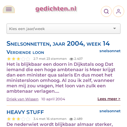
Snelsonnetten, jaar 2004, week 14
Verdiende loon
snelsonnet
2.7 met 23 stemmen
2.407
Het is blijkbaar een doorn in Dijkstals oog Dat
iemand die een hoge ambtenaar is Meer krijgt
dan een minister qua salaris En dus moet het
ministersloon omhoog. Al zou ik zelf, wanneer
men mij zou vragen, Het loon van zulk een
ambtenaar verlagen.…
Lees meer >
Driek van Wissen
10 april 2004
HEAVY STUFF
snelsonnet
3.4 met 16 stemmen
2.489
De nederwiet wordt blijkbaar almaar sterker,