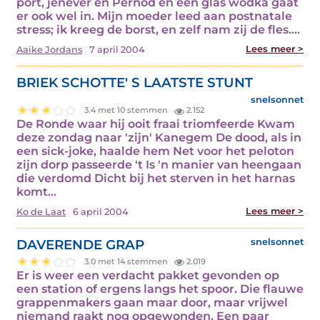
port, jenever en Pernod en een glas wodka gaat
er ook wel in. Mijn moeder leed aan postnatale
stress; ik kreeg de borst, en zelf nam zij de fles.…
Lees meer >
Aaike Jordans
7 april 2004
BRIEK SCHOTTE' S LAATSTE STUNT
snelsonnet
3.4 met 10 stemmen
2.152
De Ronde waar hij ooit fraai triomfeerde Kwam
deze zondag naar 'zijn' Kanegem De dood, als in
een sick-joke, haalde hem Net voor het peloton
zijn dorp passeerde 't Is 'n manier van heengaan
die verdomd Dicht bij het sterven in het harnas
komt…
Lees meer >
Ko de Laat
6 april 2004
DAVERENDE GRAP
snelsonnet
3.0 met 14 stemmen
2.019
Er is weer een verdacht pakket gevonden op
een station of ergens langs het spoor. Die flauwe
grappenmakers gaan maar door, maar vrijwel
niemand raakt nog opgewonden. Een paar