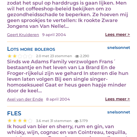
zodat het spul op harddrugs is gaan lijken. Men
wil het coffeeshop-beleid bekijken om zo
gezondheidsschade te beperken. Ze hoeven mij
geen sprookjes te vertellen: Ik rookte Zware
Jongens van Van Nelle!…
Lees meer >
Geert Kruideren
9 april 2004
Lots more boleros
snelsonnet
2.0 met 23 stemmen
2.290
Sinds we Adams Family verzwolgen Frans´
bestaantje en het leven van La Brard En de
Froger-rijkelui zijn we gehard In sterren die hun
leven laten volgen Bij een single singer-
homoseksueel Gaat er heus geen hapje minder
door de keel…
Lees meer >
Axel van der Ende
8 april 2004
FLES
snelsonnet
3.6 met 31 stemmen
3.179
Ik houd van bier en sherry, rum en gin, van
whisky, wijn, cognac en van Cointreau, tequilla,