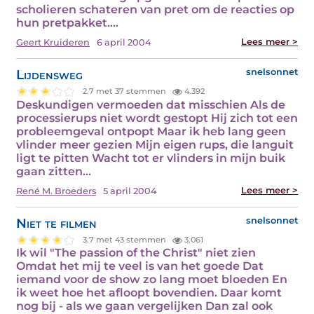
scholieren schateren van pret om de reacties op
hun pretpakket.…
Lees meer >
Geert Kruideren
6 april 2004
Lijdensweg
snelsonnet
2.7 met 37 stemmen
4.392
Deskundigen vermoeden dat misschien Als de
processierups niet wordt gestopt Hij zich tot een
probleemgeval ontpopt Maar ik heb lang geen
vlinder meer gezien Mijn eigen rups, die languit
ligt te pitten Wacht tot er vlinders in mijn buik
gaan zitten…
Lees meer >
René M. Broeders
5 april 2004
Niet te filmen
snelsonnet
3.7 met 43 stemmen
3.061
Ik wil "The passion of the Christ" niet zien
Omdat het mij te veel is van het goede Dat
iemand voor de show zo lang moet bloeden En
ik weet hoe het afloopt bovendien. Daar komt
nog bij - als we gaan vergelijken Dan zal ook