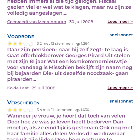
hebben immers al die tijd gelogen. Fiscaal
gezien viel er wel wat te klagen, maar nu zijn ze
volledig aangeslagen.…
Lees meer >
Coenraedt van Meerenburgh
30 juli 2008
Voorbode
snelsonnet
3.2 met 12 stemmen
1.264
Daar zijn pensioen- naar hij zelf zegt- te laag is
Gaat offerblokberover Georges Pirard Uit stelen
met zijn 81 jaar Wat een komkommernieuwtje
voor vandaag is Misschien beklijft zijn naam nog
bij bejaarden Die- uit dezelfde noodzaak- gaan
piraarden…
Lees meer >
Ko de Laat
29 juli 2008
Verscheiden
snelsonnet
3.4 met 11 stemmen
1.030
Wanneer je vrouw, je hoort dat toch van velen
Door hoe ze was je leven heeft bedorven Dan
moet je, als ze eind’lijk is gestorven Ook nog met
haar familie alles delen Verlos de weduwnaar
toch uit zijn lijden Door hem postuum te