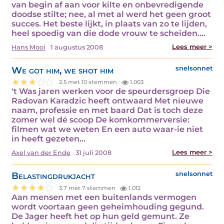
van begin af aan voor kilte en onbevredigende
doodse stilte; nee, al met al werd het geen groot
succes. Het beste lijkt, in plaats van zo te lijden,
heel spoedig van die dode vrouw te scheiden.…
Lees meer >
Hans Mooi
1 augustus 2008
We got him, we shot him
snelsonnet
2.5 met 10 stemmen
1.003
't Was jaren werken voor de speurdersgroep Die
Radovan Karadzic heeft ontwaard Met nieuwe
naam, professie en met baard Dat is toch deze
zomer wel dé scoop De komkommerversie:
filmen wat we weten En een auto waar-ie niet
in heeft gezeten…
Lees meer >
Axel van der Ende
31 juli 2008
Belastingdrukjacht
snelsonnet
3.7 met 7 stemmen
1.012
Aan mensen met een buitenlands vermogen
wordt voortaan geen geheimhouding gegund.
De Jager heeft het op hun geld gemunt. Ze