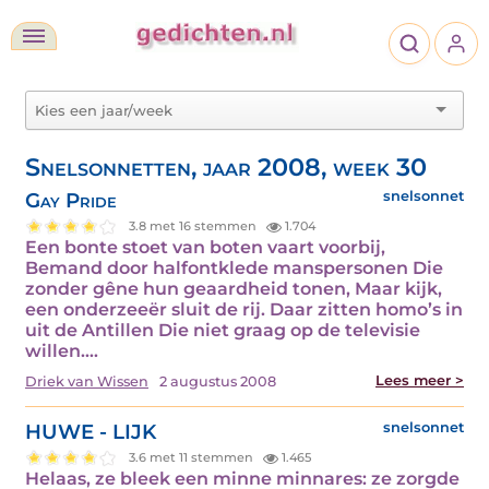
Snelsonnetten, jaar 2008, week 30
Gay Pride
snelsonnet
3.8 met 16 stemmen
1.704
Een bonte stoet van boten vaart voorbij,
Bemand door halfontklede manspersonen Die
zonder gêne hun geaardheid tonen, Maar kijk,
een onderzeeër sluit de rij. Daar zitten homo’s in
uit de Antillen Die niet graag op de televisie
willen.…
Lees meer >
Driek van Wissen
2 augustus 2008
HUWE - LIJK
snelsonnet
3.6 met 11 stemmen
1.465
Helaas, ze bleek een minne minnares: ze zorgde