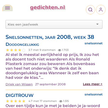
Snelsonnetten, jaar 2008, week 38
Doodongelukkig
snelsonnet
3.7 met 9 stemmen
1.703
Al stel ik meestal eerlijkheid op prijs, Ik zou het
als docent toch niet waarderen Als Ronald
Plasterk zomaar zou beweren Als bovenbaas
van heel het onderwijs: “Ik denk dat ik
doodongelukkig was Wanneer ik zelf een baan
had voor de klas.”…
Lees meer >
Driek van Wissen
27 september 2008
DIGITROUW
snelsonnet
4.7 met 17 stemmen
1.515
Over een tijdje kun je met je beiden je ja-woord