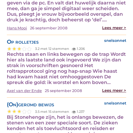
geven via de pc. En valt dat huwelijk daarna niet
mee, dan ga je simpel digitaal weer scheiden.
Dus, pleegt je vrouw bijvoorbeeld overspel, dan
druk je krachtig, doch beheerst op ‘del’.…
Lees meer >
Hans Mooi
26 september 2008
Op rolletjes
snelsonnet
3.2 met 12 stemmen
1.206
Rechts staan en links bewegen op de trap Wordt
hier als laatste land ook ingevoerd We zijn dan
strak in voorschriften gesnoerd Het
roltrapprotocol ging nog hap-snap Wie haast
had kwam haast niet omhooggestoven De
spreuk die gold: ik worstel en kom boven…
Lees meer >
Axel van der Ende
25 september 2008
(On)gerijmd bewijs
snelsonnet
3.5 met 15 stemmen
1.237
Bij Stonehenge zijn, het is onlangs bewezen, de
stenen van een zeer speciale soort. De zieken
kenden het als toevluchtsoord en reisden er