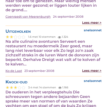
naar toe om te genezen. Maar weinig mensen
werden weer gezond; er liggen louter lijken in
de grond.…
Coenraedt van Meerenburgh
24 september 2008
Lees meer >
Uitgemolken
snelsonnet
1.6 met 10 stemmen
1.324
Na alle culinaire avonturen Serveert een
restaurant nu moedermelk Zeer goed, maar
lang niet leverbaar voor elk Zo legt zo'n zaak
zichzelf straks in de luren Want de donoren zijn
beperkt. Derhalve Dreigt wat valt af te kolven af
te kalven…
Lees meer >
Ko de Laat
23 september 2008
Knock-oud
snelsonnet
3.4 met 14 stemmen
1.166
De ouderen in het verpleegtehuis Die
schreeuwen tegen andere bejaarden Geen
sprake meer van normen of van waarden Ze
vechten om een stoel of om de buis Zo krijgen