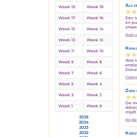
Als z
Week 19
Week 18
Een l
Week 17
Week 16
en pu
smeer
Week 15
Week 14
Axel 
Week 13
Week 12
Kwali
Week 11
Week 10
Wat i
Week 9
Week 8
eroti
Dona
Week 7
Week 6
Coenr
Week 5
Week 4
Zoek 
Week 3
Week 2
De me
Week 1
Week 0
dikwi
mijdt
2025
Ko de
2024
2023
Kwest
2022