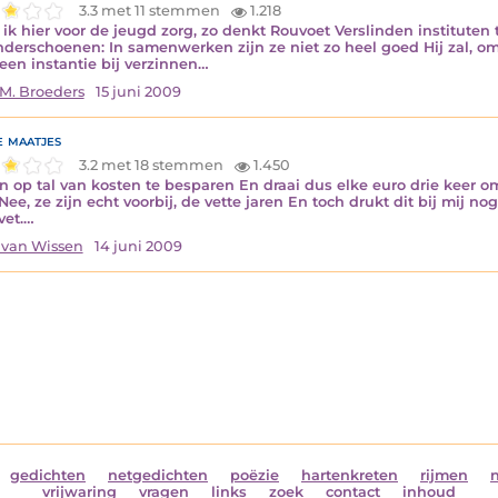
3.3 met 11 stemmen
1.218
 ik hier voor de jeugd zorg, zo denkt Rouvoet Verslinden instituten
nderschoenen: In samenwerken zijn ze niet zo heel goed Hij zal, o
een instantie bij verzinnen…
M. Broeders
15 juni 2009
 maatjes
3.2 met 18 stemmen
1.450
en op tal van kosten te besparen En draai dus elke euro drie keer
ee, ze zijn echt voorbij, de vette jaren En toch drukt dit bij mij nog
vet.…
 van Wissen
14 juni 2009
gedichten
netgedichten
poëzie
hartenkreten
rijmen
vrijwaring
vragen
links
zoek
contact
inhoud