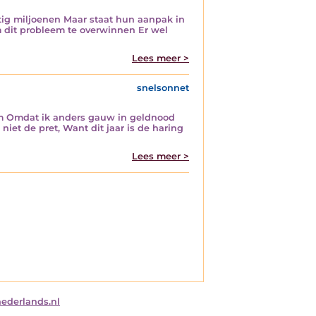
 tig miljoenen Maar staat hun aanpak in
m dit probleem te overwinnen Er wel
Lees meer >
snelsonnet
 om Omdat ik anders gauw in geldnood
 niet de pret, Want dit jaar is de haring
Lees meer >
nederlands.nl