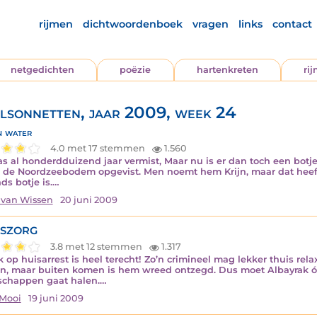
rijmen
dichtwoordenboek
vragen
links
contact
netgedichten
poëzie
hartenkreten
ri
lsonnetten, jaar 2009, week 24
 water
4.0 met 17 stemmen
1.560
as al honderdduizend jaar vermist, Maar nu is er dan toch een bo
 de Noordzeebodem opgevist. Men noemt hem Krijn, maar dat heef
ds botje is.…
 van Wissen
20 juni 2009
ISZORG
3.8 met 12 stemmen
1.317
ek op huisarrest is heel terecht! Zo’n crimineel mag lekker thuis rela
n, maar buiten komen is hem wreed ontzegd. Dus moet Albayrak ó
chappen gaat halen.…
Mooi
19 juni 2009