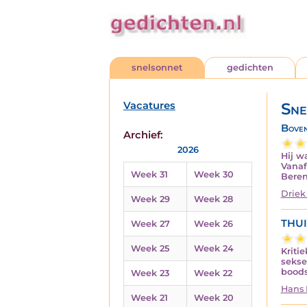
snelsonnet
gedichten
Vacatures
Sne
Boven
Archief:
2026
Hij w
Vanaf
Week 31
Week 30
Beren
Driek
Week 29
Week 28
THU
Week 27
Week 26
Week 25
Week 24
Kriti
sekse
boods
Week 23
Week 22
Hans 
Week 21
Week 20