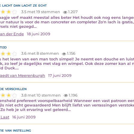
e lacht dan lacht ze echt
3.5 met 19 stemmen
1.207
aagje verf maakt meestal alles beter Het houdt ook nog eens lang
ur natuur Is voor de man concreter en completer Zo'n lach is gratis
sels niet gezegd…
van der Ende
18 juni 2009
tijd
3.6 met 8 stemmen
1.156
s het leven van een man toch simpel! Je neemt een douche en luiste
ek, zo leef je dagelijks met vlag en wimpel. Ook deze zomer kan al 
ld Duck.…
aedt van Meerenburgh
17 juni 2009
de verschillen
3.8 met 10 stemmen
1.196
nsheid prefereert voorspelbaarheid Wanneer een vast patroon ee
jls níet echt gewaardeerd Men blijft liefst van verrassingen verstoke
 Zo heb je uit ervaring wel geleerd…
 Laat
16 juni 2009
ie van instelling