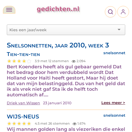
Snelsonnetten, jaar 2010, week 3
Tien-tien-tien
snelsonnet
3.9 met 12 stemmen
2.094
Bert Koenders heeft als gul gebaar gemeld Dat
het bedrag door hem verdubbeld wordt Dat
Holland voor Haïti heeft gestort, Maar hij doet
dat van mijn belastinggeld. Dus van het geld dat
ik als vrek niet gaf Sta ik de helft toch
automatisch af.…
Lees meer >
Driek van Wissen
23 januari 2010
WIJS-NEUS
snelsonnet
4.5 met 26 stemmen
1.674
Wij mannen golden lang als viezeriken die enkel