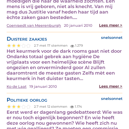
moedigen die naar de waarheid zochten. Een
mens is vrij geboren, niet als knecht. Van mij
mag dus Justitie vanaf heden haar tijd aan
èchte zaken gaan besteden.…
Lees meer >
Coenraedt van Meerenburgh
20 januari 2010
Duistere zaakjes
snelsonnet
2.7 met 17 stemmen
1.279
Het keurmerk voor de dark rooms gaat niet door
Ondanks totaal gebrek aan hygiëne De
vrijplaats voor een heimelijke scène Blijft
ongezien en onverminderd goor Al zullen
daaromtrent de meeste gasten Zelfs mèt een
keurmerk in het duister tasten…
Lees meer >
Ko de Laat
19 januari 2010
Politieke oorlog
snelsonnet
2.7 met 12 stemmen
1.174
Eerst werd er dagenlang gedebatteerd: Wie was
er nou toch eigenlijk begonnen? En wie heeft
deze oorlog nou gewonnen? Wie heeft zich nu
met wie geallieerd? Ze moeten een commissie