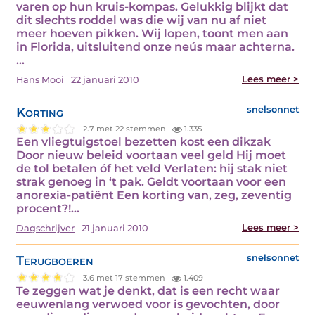
varen op hun kruis-kompas. Gelukkig blijkt dat
dit slechts roddel was die wij van nu af niet
meer hoeven pikken. Wij lopen, toont men aan
in Florida, uitsluitend onze neús maar achterna.
…
Lees meer >
Hans Mooi
22 januari 2010
Korting
snelsonnet
2.7 met 22 stemmen
1.335
Een vliegtuigstoel bezetten kost een dikzak
Door nieuw beleid voortaan veel geld Hij moet
de tol betalen óf het veld Verlaten: hij stak niet
strak genoeg in ‘t pak. Geldt voortaan voor een
anorexia-patiënt Een korting van, zeg, zeventig
procent?!…
Lees meer >
Dagschrijver
21 januari 2010
Terugboeren
snelsonnet
3.6 met 17 stemmen
1.409
Te zeggen wat je denkt, dat is een recht waar
eeuwenlang verwoed voor is gevochten, door