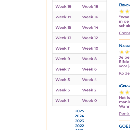
Bekij
Week 19
Week 18
“Waar
Week 17
Week 16
in de
schok
Week 15
Week 14
Coenr
Week 13
Week 12
Nagal
Week 11
Week 10
Je be
Week 9
Week 8
Elfde
voor 
Week 7
Week 6
Ko de
Week 5
Week 4
iGenw
Week 3
Week 2
Het i
Week 1
Week 0
manie
Wanne
2025
René 
2024
2023
GOE
2022