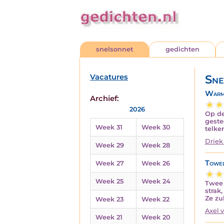
snelsonnet
gedichten
Vacatures
Sne
Warmi
Archief:
2026
Op de
geste
Week 31
Week 30
telke
Driek
Week 29
Week 28
Towel 
Week 27
Week 26
Week 25
Week 24
Twee 
strak
Ze zu
Week 23
Week 22
Axel 
Week 21
Week 20