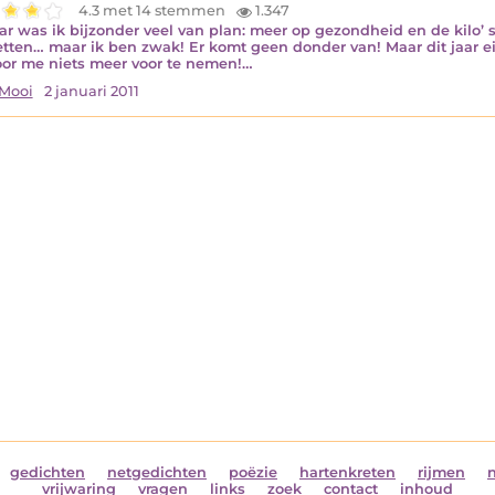
4.3 met 14 stemmen
1.347
aar was ik bijzonder veel van plan: meer op gezondheid en de kilo’ 
etten… maar ik ben zwak! Er komt geen donder van! Maar dit jaar e
or me niets meer voor te nemen!…
Mooi
2 januari 2011
gedichten
netgedichten
poëzie
hartenkreten
rijmen
vrijwaring
vragen
links
zoek
contact
inhoud