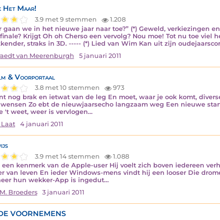
k Het Maar!
3.9 met 9 stemmen
1.208
 gaan we in het nieuwe jaar naar toe?” (*) Geweld, verkiezingen e
 finale? Krijgt Oh oh Cherso een vervolg? Nou moe! Tot nu toe viel 
kender, straks in 3D. ----- (*) Lied van Wim Kan uit zijn oudejaarsc
aedt van Meerenburgh
5 januari 2011
m & Voorportaal
3.8 met 10 stemmen
973
nt nog brak en ietwat van de leg En moet, waar je ook komt, diver
 wensen Zo ebt de nieuwjaarsecho langzaam weg Een nieuwe start 
je 't weet, weer is vervlogen…
 Laat
4 januari 2011
ijs
3.9 met 14 stemmen
1.088
s een kenmerk van de Apple-user Hij voelt zich boven iedereen ver
r van leven En ieder Windows-mens vindt hij een looser Die dro
er hun wekker-App is ingedut…
M. Broeders
3 januari 2011
DE VOORNEMENS