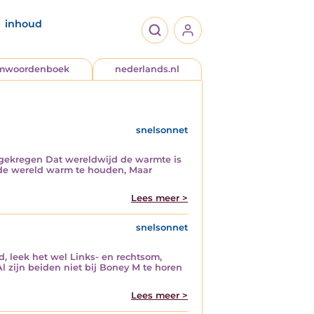
inhoud
jmwoordenboek
nederlands.nl
snelsonnet
r gekregen Dat wereldwijd de warmte is
t de wereld warm te houden, Maar
Lees meer >
snelsonnet
d, leek het wel Links- en rechtsom,
Al zijn beiden niet bij Boney M te horen
Lees meer >