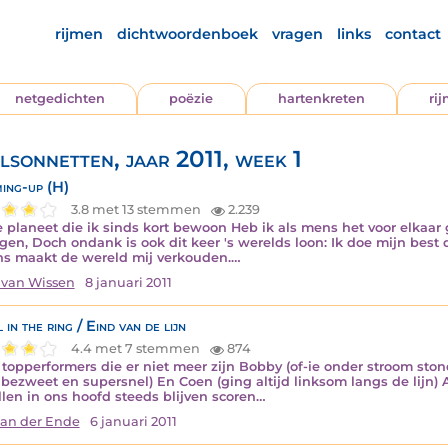
rijmen
dichtwoordenboek
vragen
links
contact
netgedichten
poëzie
hartenkreten
ri
lsonnetten, jaar 2011, week 1
ng-up (H)
3.8 met 13 stemmen
2.239
 planeet die ik sinds kort bewoon Heb ik als mens het voor elkaa
gen, Doch ondank is ook dit keer 's werelds loon: Ik doe mijn bes
ns maakt de wereld mij verkouden.…
 van Wissen
8 januari 2011
in the ring / Eind van de lijn
4.4 met 7 stemmen
874
topperformers die er niet meer zijn Bobby (of-ie onder stroom ston
, bezweet en supersnel) En Coen (ging altijd linksom langs de lijn) 
llen in ons hoofd steeds blijven scoren…
van der Ende
6 januari 2011