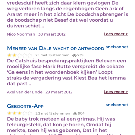
vredesduif heeft zich daar klem gevlogen De
weg verloren langs de regenbogen Geen ark of
Ararat meer in het zicht De boodschapbrenger is
de boodschap niet Besef dat wel voordat u
duiven schiet…
Lees meer >
Nico Noorman
30 maart 2012
Meneer van Dale wacht op antwoord
snelsonnet
2.1 met 13 stemmen
739
De Catshuis besprekingspraktijken Beleven een
moeilijke fase Mark Rutte verspreidt de oekaze
‘Ga eens in het woordenboek kijken’ Loopt
straks de vergadering vast Kiest Bea het lemma
dat past…
Lees meer >
Axel van der Ende
29 maart 2012
Geboorte-App
snelsonnet
3.2 met 15 stemmen
904
De baby trok meteen al een grimas. Hij was
teleurgesteld, dat kon je horen, Omdat hij
merkte, toen hij was geboren, Dat in het