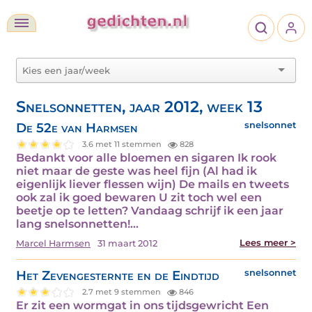
Snelsonnetten, jaar 2012, week 13
De 52e van Harmsen
snelsonnet
3.6 met 11 stemmen
828
Bedankt voor alle bloemen en sigaren Ik rook
niet maar de geste was heel fijn (Al had ik
eigenlijk liever flessen wijn) De mails en tweets
ook zal ik goed bewaren U zit toch wel een
beetje op te letten? Vandaag schrijf ik een jaar
lang snelsonnetten!…
Lees meer >
Marcel Harmsen
31 maart 2012
Het Zevengesternte en de Eindtijd
snelsonnet
2.7 met 9 stemmen
846
Er zit een wormgat in ons tijdsgewricht Een