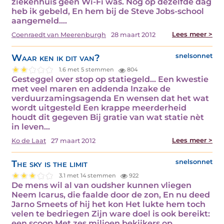
ziekenhuis geen Wi-Fi was. Nog op dezelfde dag
heb ik gebeld, En hem bij de Steve Jobs-school
aangemeld.…
Lees meer >
Coenraedt van Meerenburgh
28 maart 2012
Waar ken ik dit van?
snelsonnet
1.6 met 5 stemmen
804
Gesteggel over stop op statiegeld... Een kwestie
met veel maren en addenda Inzake de
verduurzamingsagenda En wensen dat het wat
wordt uitgesteld Een krappe meerderheid
houdt dit gegeven Bij gratie van wat statie nèt
in leven…
Lees meer >
Ko de Laat
27 maart 2012
The sky is the limit
snelsonnet
3.1 met 14 stemmen
922
De mens wil al van oudsher kunnen vliegen
Neem Icarus, die faalde door de zon, En nu deed
Jarno Smeets of hij het kon Het lukte hem toch
velen te bedriegen Zijn ware doel is ook bereikt:
een scoop Met zes miljoen bekijkers op