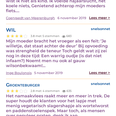
wist ik niet als kind. Ik voelde najaarslucht, het
koele niets, Genietend achterop mijn moeders
fiets.…
Lees meer >
Coenraedt van Meerenburgh
6 november 2019
WIL
snelsonnet
3.8 met 5 stemmen
683
Mijn moeder bracht het vroeger als een feit: ‘Je
willetje, dat staat achter de deur’ Bij opvoeding
was strengheid de teneur Toch geldt wat zíj zei
nog in deze tijd: Een warrig oudje (is dat niet
infaam?) Noemt men nu ook al gauw
wilsonbekwaam!…
Lees meer >
Inge Boulonois
5 november 2019
Groenteburger
snelsonnet
2.8 met 4 stemmen
635
Het namaakvlees raakt meer en meer in trek. De
super houdt de klanten voor het lapje met
menig vegetarisch slagershapje als wortelworst
en paddenstoelenspek. Maar toch, als mensen
over nepvlees praten, denk ik aan