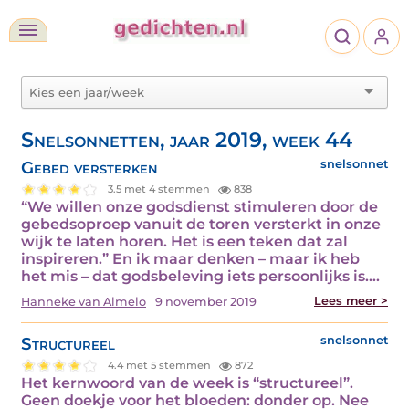
Snelsonnetten, jaar 2019, week 44
Gebed versterken
snelsonnet
3.5 met 4 stemmen
838
“We willen onze godsdienst stimuleren door de
gebedsoproep vanuit de toren versterkt in onze
wijk te laten horen. Het is een teken dat zal
inspireren.” En ik maar denken – maar ik heb
het mis – dat godsbeleving iets persoonlijks is.…
Lees meer >
Hanneke van Almelo
9 november 2019
Structureel
snelsonnet
4.4 met 5 stemmen
872
Het kernwoord van de week is “structureel”.
Geen doekje voor het bloeden: donder op. Nee