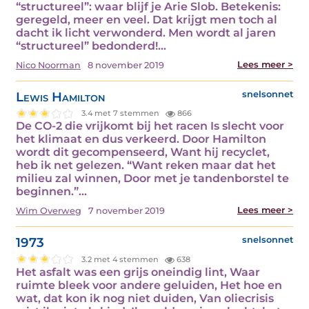
“structureel”: waar blijf je Arie Slob. Betekenis:
geregeld, meer en veel. Dat krijgt men toch al
dacht ik licht verwonderd. Men wordt al jaren
“structureel” bedonderd!…
Lees meer >
Nico Noorman
8 november 2019
Lewis Hamilton
snelsonnet
3.4 met 7 stemmen
866
De CO-2 die vrijkomt bij het racen Is slecht voor
het klimaat en dus verkeerd. Door Hamilton
wordt dit gecompenseerd, Want hij recyclet,
heb ik net gelezen. “Want reken maar dat het
milieu zal winnen, Door met je tandenborstel te
beginnen.”…
Lees meer >
Wim Overweg
7 november 2019
1973
snelsonnet
3.2 met 4 stemmen
638
Het asfalt was een grijs oneindig lint, Waar
ruimte bleek voor andere geluiden, Het hoe en
wat, dat kon ik nog niet duiden, Van oliecrisis