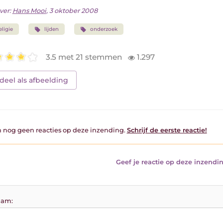
ver:
Hans Mooi
, 3 oktober 2008
eligie
lijden
onderzoek
3.5 met 21 stemmen
1.297
deel als afbeelding
jn nog geen reacties op deze inzending.
Schrijf de eerste reactie!
Geef je reactie op deze inzendin
am: