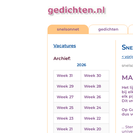
snelsonnet
gedichten
Vacatures
Sne
< vori
Archief:
2026
snelso
Week 31
Week 30
MA
Week 29
Week 28
Het l
bij e
elk p
Week 27
Week 26
Dit v
Week 25
Week 24
Op Go
dus v
Week 23
Week 22
... S
Week 21
Week 20
unive