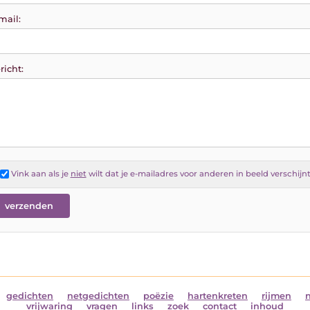
mail:
richt:
Vink aan als je
niet
wilt dat je e-mailadres voor anderen in beeld verschijn
gedichten
netgedichten
poëzie
hartenkreten
rijmen
vrijwaring
vragen
links
zoek
contact
inhoud