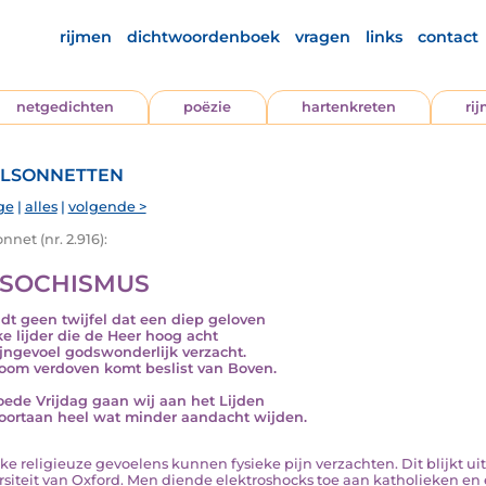
rijmen
dichtwoordenboek
vragen
links
contact
netgedichten
poëzie
hartenkreten
ri
lsonnetten
ge
|
alles
|
volgende >
nnet (nr. 2.916):
SOCHISMUS
ijdt geen twijfel dat een diep geloven
lke lijder die de Heer hoog acht
ijngevoel godswonderlijk verzacht.
room verdoven komt beslist van Boven.
ede Vrijdag gaan wij aan het Lijden
oortaan heel wat minder aandacht wijden.
terke religieuze gevoelens kunnen fysieke pijn verzachten. Dit blijkt
rsiteit van Oxford. Men diende elektroshocks toe aan katholieken en 