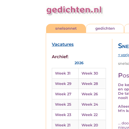
snelsonnet
gedichten
Vacatures
Sne
< vori
Archief:
2026
snelso
Week 31
Week 30
Pos
Week 29
Week 28
De ke
en op
De ta
Week 27
Week 26
nooit
Week 25
Week 24
Allee
M'n ke
Week 23
Week 22
... d
Week 21
Week 20
nieuw