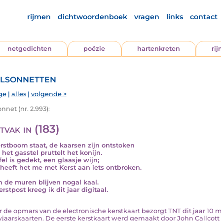
rijmen
dichtwoordenboek
vragen
links
contact
netgedichten
poëzie
hartenkreten
ri
lsonnetten
ge
|
alles
|
volgende >
nnet (nr. 2.993):
tvak in (183)
rstboom staat, de kaarsen zijn ontstoken
 het gasstel pruttelt het konijn.
fel is gedekt, een glaasje wijn;
 heeft het me met Kerst aan iets ontbroken.
n de muren blijven nogal kaal.
rstpost kreeg ik dit jaar digitaal.
oor de opmars van de electronische kerstkaart bezorgt TNT dit jaar 10 
jaarskaarten. De eerste kerstkaart werd gemaakt door John Callcott Ho