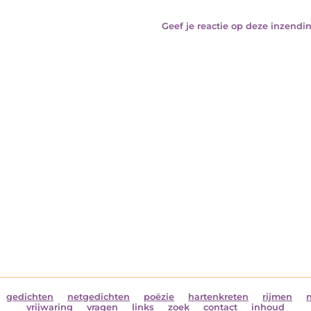
Geef je reactie op deze inzendin
gedichten
netgedichten
poëzie
hartenkreten
rijmen
vrijwaring
vragen
links
zoek
contact
inhoud