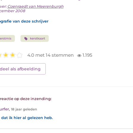
ver:
Coenraedt van Meerenburgh
cember 2008
grafie van deze schrijver
erstmis
kerstkaart
4.0 met 14 stemmen
1.195
deel als afbeelding
1 reactie op deze inzending:
urfer
,
18 jaar geleden
 dat ik hier al gelezen heb.