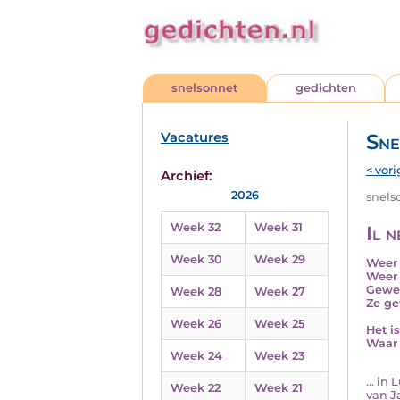
snelsonnet
gedichten
Vacatures
Sne
< vori
Archief:
2026
snelso
Week 32
Week 31
Il n
Week 30
Week 29
Weer i
Weer 
Gewee
Week 28
Week 27
Ze ge
Week 26
Week 25
Het i
Waar 
Week 24
Week 23
... in
Week 22
Week 21
van Ja