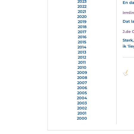
2023
En da
2022
2021
Irmli
2020
Dat l
2019
2018
J.de 
2017
2016
Sterk,
2015
ik 'lie
2014
2013
2012
2011
2010
2009
2008
2007
2006
2005
2004
2003
2002
2001
2000