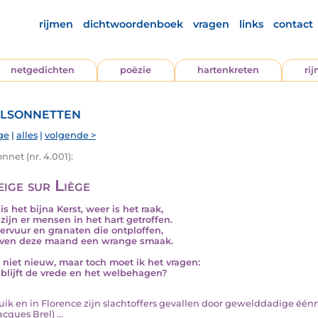
rijmen
dichtwoordenboek
vragen
links
contact
netgedichten
poëzie
hartenkreten
ri
lsonnetten
ge
|
alles
|
volgende >
nnet (nr. 4.001):
eige sur Liège
s het bijna Kerst, weer is het raak,
zijn er mensen in het hart getroffen.
rvuur en granaten die ontploffen,
ven deze maand een wrange smaak.
s niet nieuw, maar toch moet ik het vragen:
blijft de vrede en het welbehagen?
 Luik en in Florence zijn slachtoffers gevallen door gewelddadige éénma
cques Brel) ...