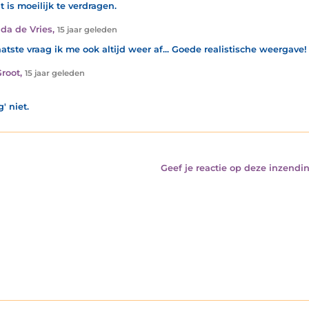
t is moeilijk te verdragen.
nda de Vries
,
15 jaar geleden
aatste vraag ik me ook altijd weer af... Goede realistische weergave!
Groot
,
15 jaar geleden
g' niet.
Geef je reactie op deze inzendin