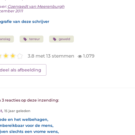
ver:
Coenraedt van Meerenburgh
cember 2011
grafie van deze schrijver
anslag
terreur
geweld
3.8 met 13 stemmen
1.079
deel als afbeelding
n 3 reacties op deze inzending:
t
,
15 jaar geleden
ede en het welbehagen,
onbereikbaar voor de mens,
lijven slechts een vrome wens,