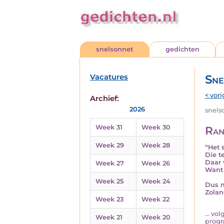
snelsonnet
gedichten
Vacatures
Sne
< vori
Archief:
2026
snelso
Week 31
Week 30
Ran
Week 29
Week 28
“Het 
Die t
Daar 
Week 27
Week 26
Want 
Week 25
Week 24
Dus m
Zolan
Week 23
Week 22
... v
Week 21
Week 20
progr