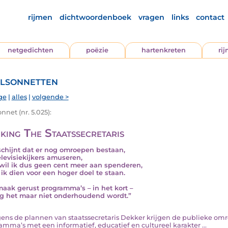
rijmen
dichtwoordenboek
vragen
links
contact
netgedichten
poëzie
hartenkreten
ri
lsonnetten
ge
|
alles
|
volgende >
nnet (nr. 5.025):
king The Staatssecretaris
schijnt dat er nog omroepen bestaan,
elevisiekijkers amuseren,
wil ik dus geen cent meer aan spenderen,
ik dien voor een hoger doel te staan.
aak gerust programma’s – in het kort –
g het maar niet onderhoudend wordt.”
olgens de plannen van staatssecretaris Dekker krijgen de publieke om
amma’s met een informatief, educatief en cultureel karakter ...