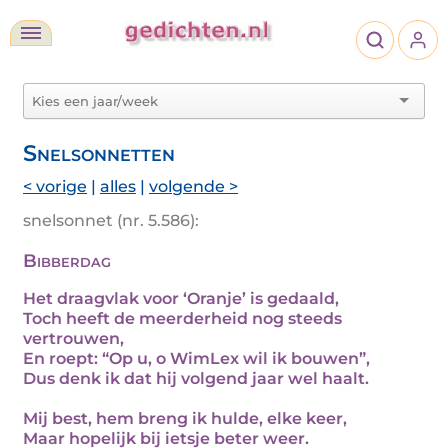
Snelsonnetten
< vorige
|
alles
|
volgende >
snelsonnet (nr. 5.586):
Bibberdag
Het draagvlak voor ‘Oranje’ is gedaald,
Toch heeft de meerderheid nog steeds
vertrouwen,
En roept: “Op u, o WimLex wil ik bouwen”,
Dus denk ik dat hij volgend jaar wel haalt.
Mij best, hem breng ik hulde, elke keer,
Maar hopelijk bij ietsje beter weer.