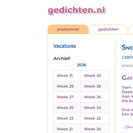
snelsonnet
gedichten
Vacatures
Sne
< vori
Archief:
2026
snelso
Week 31
Week 30
Gat
Week 29
Week 28
Toen 
Deed 
Aan i
Week 27
Week 26
Als k
Week 25
Week 24
Dus w
Een k
Week 23
Week 22
... D
Week 21
Week 20