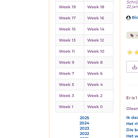
Schrij
22 ja
Week 19
Week 18
Bio
Week 17
Week 16
Week 15
Week 14
v
Week 13
Week 12
Week 11
Week 10
Week 9
Week 8
Week 7
Week 6
Week 5
Week 4
Week 3
Week 2
Er is 
Week 1
Week 0
Olea
Ik dac
2025
2024
Het r
2023
Die b
2022
Het w