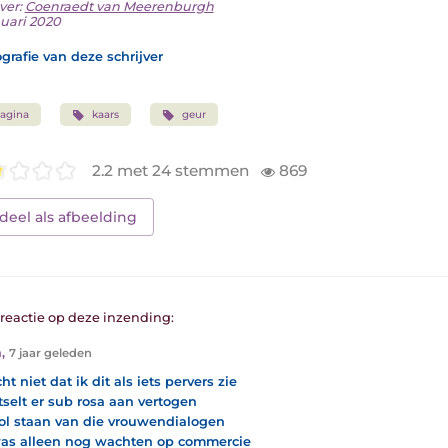
ver:
Coenraedt van Meerenburgh
nuari 2020
grafie van deze schrijver
agina
kaars
geur
2.2 met 24 stemmen
869
deel als afbeelding
1 reactie op deze inzending:
n
,
7 jaar geleden
ht niet dat ik dit als iets pervers zie
itselt er sub rosa aan vertogen
ol staan van die vrouwendialogen
as alleen nog wachten op commercie