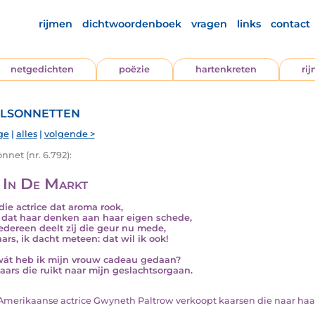
rijmen
dichtwoordenboek
vragen
links
contact
netgedichten
poëzie
hartenkreten
ri
lsonnetten
ge
|
alles
|
volgende >
nnet (nr. 6.792):
 In De Markt
die actrice dat aroma rook,
dat haar denken aan haar eigen schede,
edereen deelt zij die geur nu mede,
aars, ik dacht meteen: dat wil ik ook!
át heb ik mijn vrouw cadeau gedaan?
aars die ruikt naar mijn geslachtsorgaan.
e Amerikaanse actrice Gwyneth Paltrow verkoopt kaarsen die naar haar 