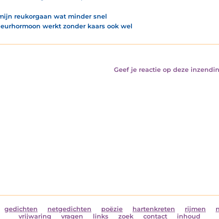
 mijn reukorgaan wat minder snel
eurhormoon werkt zonder kaars ook wel
Geef je reactie op deze inzendin
gedichten
netgedichten
poëzie
hartenkreten
rijmen
vrijwaring
vragen
links
zoek
contact
inhoud