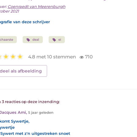
ver:
Coenraedt van Meerenburgh
tober 2021
grafie van deze schrijver
chaarste
deal
ei
4.8 met 10 stemmen
710
deel als afbeelding
n 3 reacties op deze inzending:
-Jacques Ami
,
5 jaar geleden
komt Sywertje,
Sywertje
Sywert met z'n uitgestreken snoet