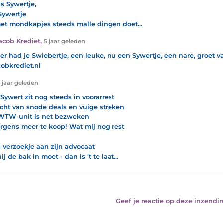
is Sywertje,
Sywertje
et mondkapjes steeds malle dingen doet...
acob Krediet
,
5 jaar geleden
er had je Swiebertje, een leuke, nu een Sywertje, een nare, groet v
cobkrediet.nl
 jaar geleden
 Sywert zit nog steeds in voorarrest
cht van snode deals en vuige streken
WTW-unit is net bezweken
rgens meer te koop! Wat mij nog rest
n verzoekje aan zijn advocaat
ij de bak in moet - dan is 't te laat...
Geef je reactie op deze inzendin