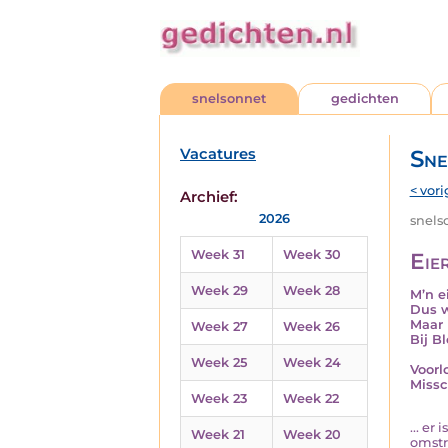
snelsonnet
gedichten
Vacatures
Sne
< vori
Archief:
2026
snelso
Week 31
Week 30
Eie
Week 29
Week 28
M’n e
Dus w
Maar 
Week 27
Week 26
Bij B
Week 25
Week 24
Voorl
Missc
Week 23
Week 22
... er
Week 21
Week 20
omstr