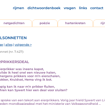
rijmen
dichtwoordenboek
vragen
links
contact
netgedichten
poëzie
hartenkreten
ri
lsonnetten
ge
|
alles
|
volgende >
nnet (nr. 7.427):
rprikkersdeal
ierprikker was ineens kapot,
ilde ik heel snel een nieuwe halen,
nergens prikkers voor m’n eierschalen,
lokker, Kruidvat, Hema ving ik bot.
opig kan ik naar m’n prikker fluiten,
hien kan Sywert hier een deal voor sluiten?
 is sprake van een tekort aan eierprikkers. Vorig jaar hield Sywert van 
eden mondkapjesdeal met het ministerie van Volksgezondheid ...