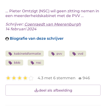
... Pieter Omtzigt (NSC) wil geen zitting nemen in
een meerderheidskabinet met de PVV ...
Schrijver:
Coenraedt van Meerenburgh
14 februari 2024
Biografie van deze schrijver
kabinetsformatie
pvv
vvd
bbb
nsc
4.3 met 6 stemmen
946
deel als afbeelding