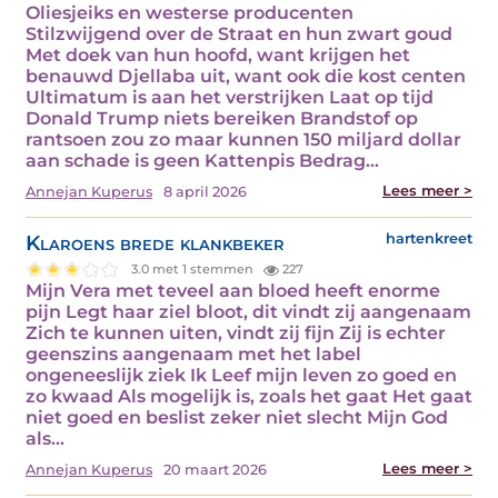
Oliesjeiks en westerse producenten
Stilzwijgend over de Straat en hun zwart goud
Met doek van hun hoofd, want krijgen het
benauwd Djellaba uit, want ook die kost centen
Ultimatum is aan het verstrijken Laat op tijd
Donald Trump niets bereiken Brandstof op
rantsoen zou zo maar kunnen 150 miljard dollar
aan schade is geen Kattenpis Bedrag…
Lees meer >
Annejan Kuperus
8 april 2026
Klaroens brede klankbeker
hartenkreet
3.0 met 1 stemmen
227
Mijn Vera met teveel aan bloed heeft enorme
pijn Legt haar ziel bloot, dit vindt zij aangenaam
Zich te kunnen uiten, vindt zij fijn Zij is echter
geenszins aangenaam met het label
ongeneeslijk ziek Ik Leef mijn leven zo goed en
zo kwaad Als mogelijk is, zoals het gaat Het gaat
niet goed en beslist zeker niet slecht Mijn God
als…
Lees meer >
Annejan Kuperus
20 maart 2026