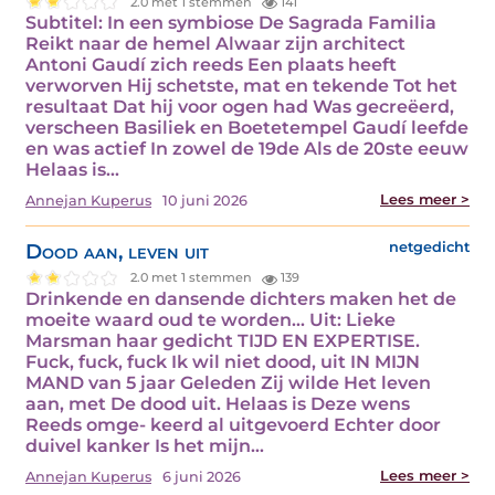
2.0 met 1 stemmen
141
Subtitel: In een symbiose De Sagrada Familia
Reikt naar de hemel Alwaar zijn architect
Antoni Gaudí zich reeds Een plaats heeft
verworven Hij schetste, mat en tekende Tot het
resultaat Dat hij voor ogen had Was gecreëerd,
verscheen Basiliek en Boetetempel Gaudí leefde
en was actief In zowel de 19de Als de 20ste eeuw
Helaas is…
Lees meer >
Annejan Kuperus
10 juni 2026
Dood aan, leven uit
netgedicht
2.0 met 1 stemmen
139
Drinkende en dansende dichters maken het de
moeite waard oud te worden... Uit: Lieke
Marsman haar gedicht TIJD EN EXPERTISE.
Fuck, fuck, fuck Ik wil niet dood, uit IN MIJN
MAND van 5 jaar Geleden Zij wilde Het leven
aan, met De dood uit. Helaas is Deze wens
Reeds omge- keerd al uitgevoerd Echter door
duivel kanker Is het mijn…
Lees meer >
Annejan Kuperus
6 juni 2026