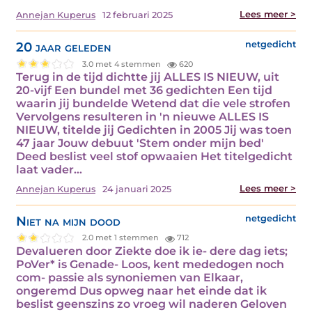
Lees meer >
Annejan Kuperus
12 februari 2025
20 jaar geleden
netgedicht
3.0 met 4 stemmen
620
Terug in de tijd dichtte jij ALLES IS NIEUW, uit
20-vijf Een bundel met 36 gedichten Een tijd
waarin jij bundelde Wetend dat die vele strofen
Vervolgens resulteren in 'n nieuwe ALLES IS
NIEUW, titelde jij Gedichten in 2005 Jij was toen
47 jaar Jouw debuut 'Stem onder mijn bed'
Deed beslist veel stof opwaaien Het titelgedicht
laat vader…
Lees meer >
Annejan Kuperus
24 januari 2025
Niet na mijn dood
netgedicht
2.0 met 1 stemmen
712
Devalueren door Ziekte doe ik ie- dere dag iets;
PoVer* is Genade- Loos, kent mededogen noch
com- passie als synoniemen van Elkaar,
ongeremd Dus opweg naar het einde dat ik
beslist geenszins zo vroeg wil naderen Geloven