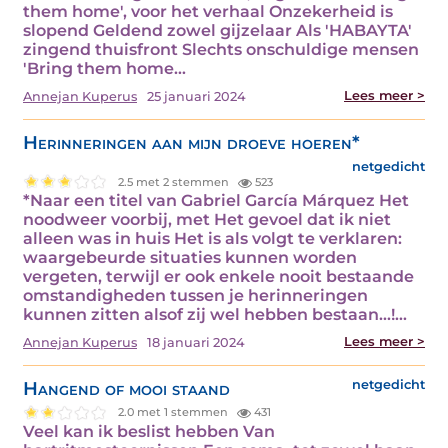
them home', voor het verhaal Onzekerheid is
slopend Geldend zowel gijzelaar Als 'HABAYTA'
zingend thuisfront Slechts onschuldige mensen
'Bring them home…
Lees meer >
Annejan Kuperus
25 januari 2024
Herinneringen aan mijn droeve hoeren*
netgedicht
2.5 met 2 stemmen
523
*Naar een titel van Gabriel García Márquez Het
noodweer voorbij, met Het gevoel dat ik niet
alleen was in huis Het is als volgt te verklaren:
waargebeurde situaties kunnen worden
vergeten, terwijl er ook enkele nooit bestaande
omstandigheden tussen je herinneringen
kunnen zitten alsof zij wel hebben bestaan...!…
Lees meer >
Annejan Kuperus
18 januari 2024
Hangend of mooi staand
netgedicht
2.0 met 1 stemmen
431
Veel kan ik beslist hebben Van