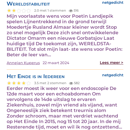
Wereldstabiliteit
netgedicht
2.0 met 1 stemmen
516
Mijn voorlaatste wens voor Poetin Landjepik
spelen Lijnentrekkend in de grond terwijl
Moedertje Rusland Almaar kleiner wordt Stop
zo snel mogelijk Deze zich snel ontwikkelende
Dictator Omarm een nieuwe Gorbatsjov Laat
huidige tijd De toekomst zijn, WERELDSTA-
BILITEIT. Tot slot mijn laat- ste wens voor Poetin:
Beter de leer van…
Lees meer >
Annejan Kuperus
22 maart 2024
Het Einde is in Iedereen
netgedicht
3.5 met 2 stemmen
582
Eerder moest ik weer voor een endoscopie De
12de maart voor een echoabdomen Om
vervolgens de 14de uitslag te ervaren
Ziekenhuis, zowel mijn vriend als vijand, want
Ongeneeslijk ziek betekent treurnis alom
Zonder schroom, maar met verdriet wachtend
op Het Einde In 2015, nog 15 tot 20 jaar. In de mij
Resterende tijd, moet en wil ik nog ontzettend…