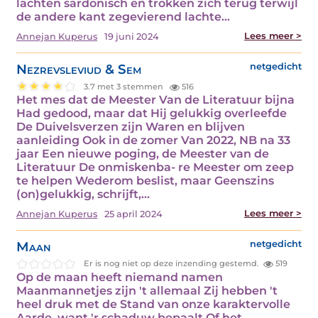
lachten sardonisch en trokken zich terug terwijl
de andere kant zegevierend lachte…
Lees meer >
Annejan Kuperus
19 juni 2024
Nezrevsleviud & Sem
netgedicht
3.7 met 3 stemmen
516
Het mes dat de Meester Van de Literatuur bijna
Had gedood, maar dat Hij gelukkig overleefde
De Duivelsverzen zijn Waren en blijven
aanleiding Ook in de zomer Van 2022, NB na 33
jaar Een nieuwe poging, de Meester van de
Literatuur De onmiskenba- re Meester om zeep
te helpen Wederom beslist, maar Geenszins
(on)gelukkig, schrijft,…
Lees meer >
Annejan Kuperus
25 april 2024
Maan
netgedicht
Er is nog niet op deze inzending gestemd.
519
Op de maan heeft niemand namen
Maanmannetjes zijn 't allemaal Zij hebben 't
heel druk met de Stand van onze karaktervolle
Aarde, want 'r schaduw bepaalt Of het