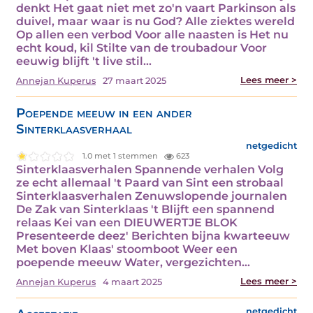
denkt Het gaat niet met zo'n vaart Parkinson als
duivel, maar waar is nu God? Alle ziektes wereld
Op allen een verbod Voor alle naasten is Het nu
echt koud, kil Stilte van de troubadour Voor
eeuwig blijft 't live stil…
Lees meer >
Annejan Kuperus
27 maart 2025
Poepende meeuw in een ander
Sinterklaasverhaal
netgedicht
1.0 met 1 stemmen
623
Sinterklaasverhalen Spannende verhalen Volg
ze echt allemaal 't Paard van Sint een strobaal
Sinterklaasverhalen Zenuwslopende journalen
De Zak van Sinterklaas 't Blijft een spannend
relaas Kei van een DIEUWERTJE BLOK
Presenteerde deez' Berichten bijna kwarteeuw
Met boven Klaas' stoomboot Weer een
poepende meeuw Water, vergezichten…
Lees meer >
Annejan Kuperus
4 maart 2025
netgedicht