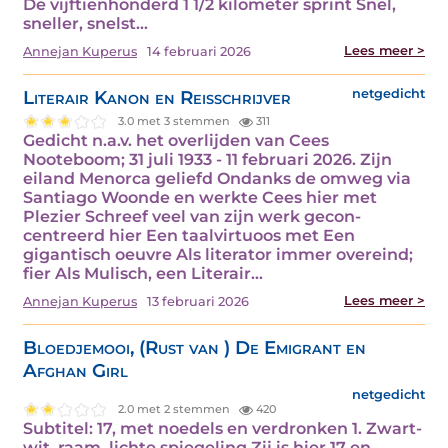
De vijftienhonderd 1 1/2 kilometer sprint Snel,
sneller, snelst…
Lees meer >
Annejan Kuperus
14 februari 2026
Literair Kanon en Reisschrijver
netgedicht
3.0 met 3 stemmen
311
Gedicht n.a.v. het overlijden van Cees
Nooteboom; 31 juli 1933 - 11 februari 2026. Zijn
eiland Menorca geliefd Ondanks de omweg via
Santiago Woonde en werkte Cees hier met
Plezier Schreef veel van zijn werk gecon-
centreerd hier Een taalvirtuoos met Een
gigantisch oeuvre Als literator immer overeind;
fier Als Mulisch, een Literair…
Lees meer >
Annejan Kuperus
13 februari 2026
Bloedjemooi, (Rust van ) De Emigrant en
Afghan Girl
netgedicht
2.0 met 2 stemmen
420
Subtitel: 17, met noedels en verdronken 1. Zwart-
wit, raam, lichte spiegeling Zij is hier 17 en