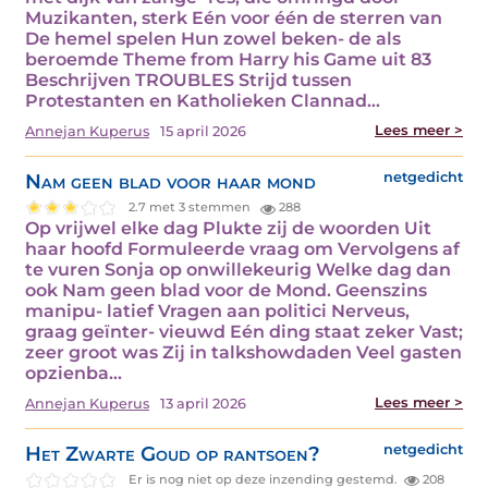
Muzikanten, sterk Eén voor één de sterren van
De hemel spelen Hun zowel beken- de als
beroemde Theme from Harry his Game uit 83
Beschrijven TROUBLES Strijd tussen
Protestanten en Katholieken Clannad…
Lees meer >
Annejan Kuperus
15 april 2026
Nam geen blad voor haar mond
netgedicht
2.7 met 3 stemmen
288
Op vrijwel elke dag Plukte zij de woorden Uit
haar hoofd Formuleerde vraag om Vervolgens af
te vuren Sonja op onwillekeurig Welke dag dan
ook Nam geen blad voor de Mond. Geenszins
manipu- latief Vragen aan politici Nerveus,
graag geïnter- vieuwd Eén ding staat zeker Vast;
zeer groot was Zij in talkshowdaden Veel gasten
opzienba…
Lees meer >
Annejan Kuperus
13 april 2026
Het Zwarte Goud op rantsoen?
netgedicht
Er is nog niet op deze inzending gestemd.
208