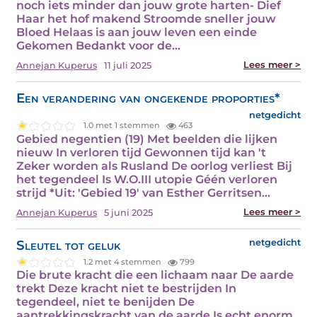
noch iets minder dan jouw grote harten- Dief
Haar het hof makend Stroomde sneller jouw
Bloed Helaas is aan jouw leven een einde
Gekomen Bedankt voor de…
Lees meer >
Annejan Kuperus
11 juli 2025
Een verandering van ongekende proporties*
netgedicht
1.0 met 1 stemmen
463
Gebied negentien (19) Met beelden die lijken
nieuw In verloren tijd Gewonnen tijd kan 't
Zeker worden als Rusland De oorlog verliest Bij
het tegendeel Is W.O.III utopie Géén verloren
strijd *Uit: 'Gebied 19' van Esther Gerritsen…
Lees meer >
Annejan Kuperus
5 juni 2025
Sleutel tot geluk
netgedicht
1.2 met 4 stemmen
799
Die brute kracht die een lichaam naar De aarde
trekt Deze kracht niet te bestrijden In
tegendeel, niet te benijden De
aantrekkingskracht van de aarde Is echt enorm