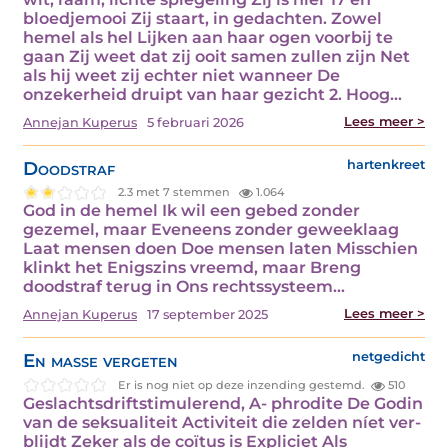
bloedjemooi Zij staart, in gedachten. Zowel
hemel als hel Lijken aan haar ogen voorbij te
gaan Zij weet dat zij ooit samen zullen zijn Net
als hij weet zij echter niet wanneer De
onzekerheid druipt van haar gezicht 2. Hoog…
Lees meer >
Annejan Kuperus
5 februari 2026
Doodstraf
hartenkreet
2.3 met 7 stemmen
1.064
God in de hemel Ik wil een gebed zonder
gezemel, maar Eveneens zonder geweeklaag
Laat mensen doen Doe mensen laten Misschien
klinkt het Enigszins vreemd, maar Breng
doodstraf terug in Ons rechtssysteem…
Lees meer >
Annejan Kuperus
17 september 2025
En masse vergeten
netgedicht
Er is nog niet op deze inzending gestemd.
510
Geslachtsdriftstimulerend, A- phrodite De Godin
van de seksualiteit Activiteit die zelden níet ver-
blijdt Zeker als de coïtus is Expliciet Als