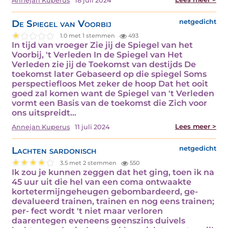
Annejan Kuperus
18 juli 2024
De Spiegel van Voorbij
netgedicht
1.0 met 1 stemmen
493
In tijd van vroeger Zie jij de Spiegel van het
Voorbij, 't Verleden In de Spiegel van Het
Verleden zie jij de Toekomst van destijds De
toekomst later Gebaseerd op die spiegel Soms
perspectiefloos Met zeker de hoop Dat het ooit
goed zal komen want de Spiegel van 't Verleden
vormt een Basis van de toekomst die Zich voor
ons uitspreidt…
Lees meer >
Annejan Kuperus
11 juli 2024
Lachten sardonisch
netgedicht
3.5 met 2 stemmen
550
Ik zou je kunnen zeggen dat het ging, toen ik na
45 uur uit die hel van een coma ontwaakte
kortetermijngeheugen gebombardeerd, ge-
devalueerd trainen, trainen en nog eens trainen;
per- fect wordt 't niet maar verloren
daarentegen eveneens geenszins duivels