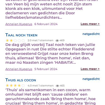
van Veen bij mijn weten echt nooit Zijn stem
klonk als een klok, uitmuntend voor Het
declameren van gedichten die Door
liefhebber/amateurdichters…
Lees meer >
Annejan Kuperus
6 februari 2024
Taal noch teken
netgedicht
2.0 met 1 stemmen
469
De dag glijdt voorbij Taal noch teken van jullie
Opgegaan in rust Die stilte echter Fladderend
en verwoestend Grijpt naar onze kelen Breng
thuis, allemaal 'Bring them home', niet dan,
maar nú Naasten zingen 'HABAITA'…
Lees meer >
Annejan Kuperus
5 februari 2024
Thuis als cocon
netgedicht
4.0 met 1 stemmen
465
'Thuis' als samenkomen in een cocon, warm
omhulsel Het blijft een 'cause célèbre' een
geruchtmakende zaak 'Bring them home', hoe
cruciaal 'Bring them home', in gedachte 'Bring