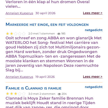
Verloren in één klap al hun dromen Overal
vielen…
Lees meer >
Annejan Kuperus
30 april 2026
Markeerde het einde, een feit voldongen
netgedicht
2.0 met 1 stemmen
185
Ooit schreef en zong ABBA en won glansrijk Met
WATERLOO het Song- festival Met carrière van
goud Hebben zij zich tot Multimiljonairs gezon-
gen Hard werken, zonder druk Ongedwongen
ABBA Topmuzikan- ten en -zangeressen Met de
mooiste klanken en stemmen Wonnen in de
jaren zeventig van Napoleon Deze roemruchte
Slag bij…
Lees meer >
Annejan Kuperus
19 april 2026
Familie is Clannad is familie
netgedicht
3.0 met 2 stemmen
204
Clannad is Moya Zeker familie Brennan Hun
muziek beklijft Houdt stand in roerige Tijden
met dijk van zange- res, die omringd door