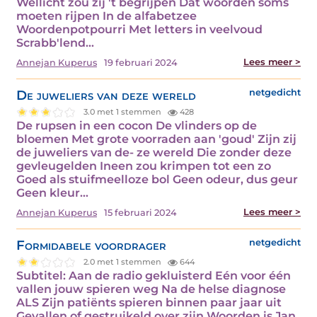
Wellicht zou zij 't begrijpen Dat woorden soms
moeten rijpen In de alfabetzee
Woordenpotpourri Met letters in veelvoud
Scrabb'lend…
Lees meer >
Annejan Kuperus
19 februari 2024
De juweliers van deze wereld
netgedicht
3.0 met 1 stemmen
428
De rupsen in een cocon De vlinders op de
bloemen Met grote voorraden aan 'goud' Zijn zij
de juweliers van de- ze wereld Die zonder deze
gevleugelden Ineen zou krimpen tot een zo
Goed als stuifmeelloze bol Geen odeur, dus geur
Geen kleur…
Lees meer >
Annejan Kuperus
15 februari 2024
Formidabele voordrager
netgedicht
2.0 met 1 stemmen
644
Subtitel: Aan de radio gekluisterd Eén voor één
vallen jouw spieren weg Na de helse diagnose
ALS Zijn patiënts spieren binnen paar jaar uit
Gevallen of gestruikeld over zijn Woorden is Jan