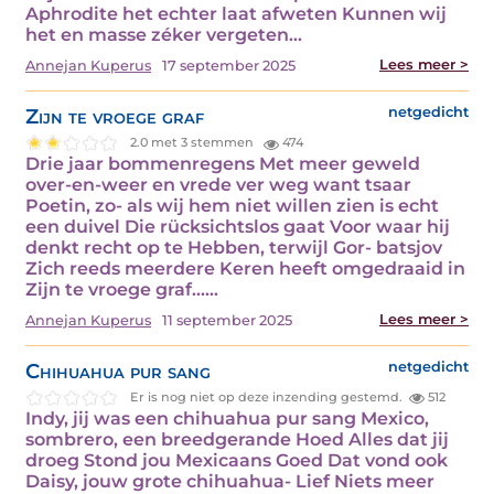
Aphrodite het echter laat afweten Kunnen wij
het en masse zéker vergeten…
Lees meer >
Annejan Kuperus
17 september 2025
Zijn te vroege graf
netgedicht
2.0 met 3 stemmen
474
Drie jaar bommenregens Met meer geweld
over-en-weer en vrede ver weg want tsaar
Poetin, zo- als wij hem niet willen zien is echt
een duivel Die rücksichtslos gaat Voor waar hij
denkt recht op te Hebben, terwijl Gor- batsjov
Zich reeds meerdere Keren heeft omgedraaid in
Zijn te vroege graf...…
Lees meer >
Annejan Kuperus
11 september 2025
Chihuahua pur sang
netgedicht
Er is nog niet op deze inzending gestemd.
512
Indy, jij was een chihuahua pur sang Mexico,
sombrero, een breedgerande Hoed Alles dat jij
droeg Stond jou Mexicaans Goed Dat vond ook
Daisy, jouw grote chihuahua- Lief Niets meer