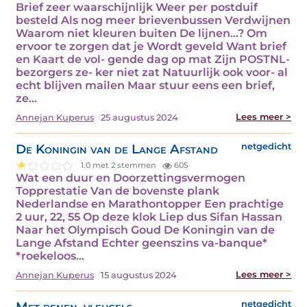
Brief zeer waarschijnlijk Weer per postduif
besteld Als nog meer brievenbussen Verdwijnen
Waarom niet kleuren buiten De lijnen...? Om
ervoor te zorgen dat je Wordt geveld Want brief
en Kaart de vol- gende dag op mat Zijn POSTNL-
bezorgers ze- ker niet zat Natuurlijk ook voor- al
echt blijven mailen Maar stuur eens een brief,
ze…
Lees meer >
Annejan Kuperus
25 augustus 2024
De Koningin van de Lange Afstand
netgedicht
1.0 met 2 stemmen
605
Wat een duur en Doorzettingsvermogen
Topprestatie Van de bovenste plank
Nederlandse en Marathontopper Een prachtige
2 uur, 22, 55 Op deze klok Liep dus Sifan Hassan
Naar het Olympisch Goud De Koningin van de
Lange Afstand Echter geenszins va-banque*
*roekeloos…
Lees meer >
Annejan Kuperus
15 augustus 2024
Met benen, vleugels
netgedicht