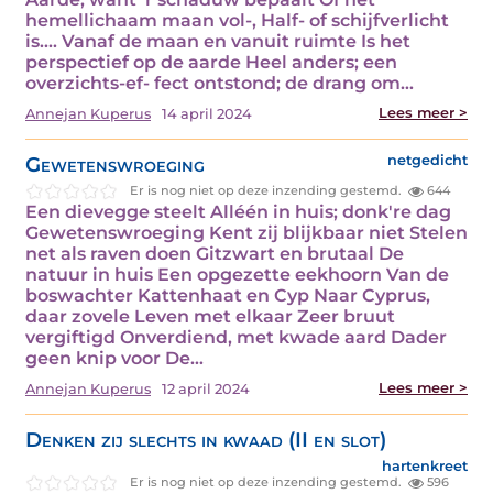
hemellichaam maan vol-, Half- of schijfverlicht
is.... Vanaf de maan en vanuit ruimte Is het
perspectief op de aarde Heel anders; een
overzichts-ef- fect ontstond; de drang om…
Lees meer >
Annejan Kuperus
14 april 2024
Gewetenswroeging
netgedicht
Er is nog niet op deze inzending gestemd.
644
Een dievegge steelt Alléén in huis; donk're dag
Gewetenswroeging Kent zij blijkbaar niet Stelen
net als raven doen Gitzwart en brutaal De
natuur in huis Een opgezette eekhoorn Van de
boswachter Kattenhaat en Cyp Naar Cyprus,
daar zovele Leven met elkaar Zeer bruut
vergiftigd Onverdiend, met kwade aard Dader
geen knip voor De…
Lees meer >
Annejan Kuperus
12 april 2024
Denken zij slechts in kwaad (II en slot)
hartenkreet
Er is nog niet op deze inzending gestemd.
596