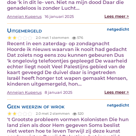
doe 'k in dit le- ven. Niet na mijn dood Daar die
genadeloos is zonder Lucht…
Lees meer >
Annejan Kuperus
16 januari 2025
Uitgemergeld
netgedicht
2.0 met 1 stemmen
576
Recent in een zaterdag- op zondagnacht
Hoorde ik nieuws waarvan ik nooit had gedacht
Dat zoiets nog eens zou kunnen gebeuren Dus
'k ongelovig telefoontjes gepleegd De waarheid
echter liegt nooit Veel Palestijns gebied van de
kaart geveegd De duivel daar is ingetreden
Israël heeft honger tot wapen gemaakt Mensen,
kinderen uitgemergeld, hon…
Lees meer >
Annejan Kuperus
8 januari 2025
Geen weerzin of wrok
netgedicht
2.0 met 2 stemmen
520
't Grootste probleem vormen Kolonisten Die hun
land zien als door Hem gegeven Soms beslist
niet weten hoe te leven Terwijl zij deze kunst