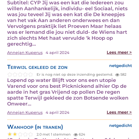
Subtitel: CYP Jij was een kat die Iedereen zou
willen Aanhankelijk, individu- eel Sociaal, niets
was jou teveel Jij was een kat die De kneepjes
van het vak Aan anderen onderwees en dan
Vervolgens praktijk liet Proeven Maar helaas
was er Iemand die jou niet duld- de Wiens hart
zich slechts Met haat vervulde 'k Hoop op
gerechtig…
Lees meer >
Annejan Kuperus
4 april 2024
Terwijl gekleed de zon
netgedicht
Er is nog niet op deze inzending gestemd.
582
Lopend op water Blijft voor ons een utopie
Varend voor ons best Picknickend alhier Op de
aarde in het gras Vrijend op pollen De regen
spatte Terwijl gekleed de zon Botsende wolken
Onweer…
Lees meer >
Annejan Kuperus
4 april 2024
Wanhoop (in tranen)
netgedicht
2.0 met 1 stemmen
624