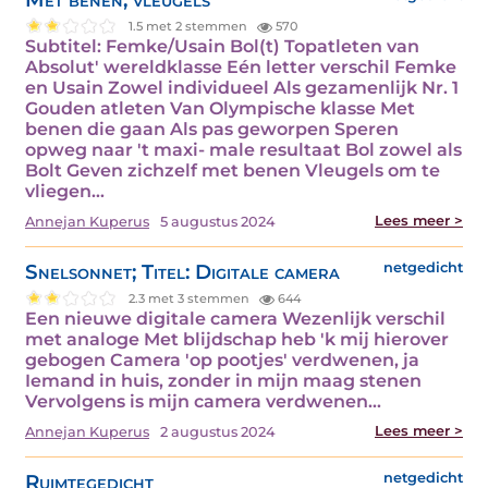
1.5 met 2 stemmen
570
Subtitel: Femke/Usain Bol(t) Topatleten van
Absolut' wereldklasse Eén letter verschil Femke
en Usain Zowel individueel Als gezamenlijk Nr. 1
Gouden atleten Van Olympische klasse Met
benen die gaan Als pas geworpen Speren
opweg naar 't maxi- male resultaat Bol zowel als
Bolt Geven zichzelf met benen Vleugels om te
vliegen…
Lees meer >
Annejan Kuperus
5 augustus 2024
Snelsonnet; Titel: Digitale camera
netgedicht
2.3 met 3 stemmen
644
Een nieuwe digitale camera Wezenlijk verschil
met analoge Met blijdschap heb 'k mij hierover
gebogen Camera 'op pootjes' verdwenen, ja
Iemand in huis, zonder in mijn maag stenen
Vervolgens is mijn camera verdwenen…
Lees meer >
Annejan Kuperus
2 augustus 2024
Ruimtegedicht
netgedicht