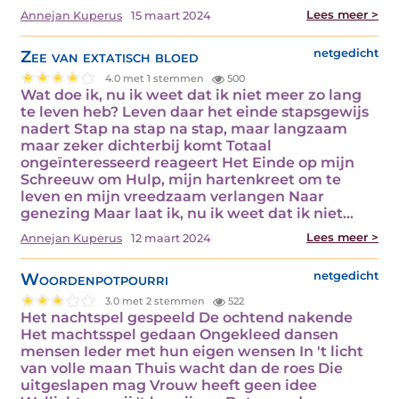
Lees meer >
Annejan Kuperus
15 maart 2024
Zee van extatisch bloed
netgedicht
4.0 met 1 stemmen
500
Wat doe ik, nu ik weet dat ik niet meer zo lang
te leven heb? Leven daar het einde stapsgewijs
nadert Stap na stap na stap, maar langzaam
maar zeker dichterbij komt Totaal
ongeïnteresseerd reageert Het Einde op mijn
Schreeuw om Hulp, mijn hartenkreet om te
leven en mijn vreedzaam verlangen Naar
genezing Maar laat ik, nu ik weet dat ik niet…
Lees meer >
Annejan Kuperus
12 maart 2024
Woordenpotpourri
netgedicht
3.0 met 2 stemmen
522
Het nachtspel gespeeld De ochtend nakende
Het machtsspel gedaan Ongekleed dansen
mensen Ieder met hun eigen wensen In 't licht
van volle maan Thuis wacht dan de roes Die
uitgeslapen mag Vrouw heeft geen idee