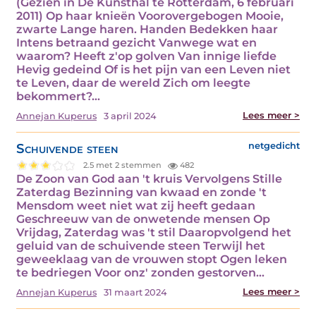
(Gezien in De Kunsthal te Rotterdam, 6 februari
2011) Op haar knieën Voorovergebogen Mooie,
zwarte Lange haren. Handen Bedekken haar
Intens betraand gezicht Vanwege wat en
waarom? Heeft z'op golven Van innige liefde
Hevig gedeind Of is het pijn van een Leven niet
te Leven, daar de wereld Zich om leegte
bekommert?…
Lees meer >
Annejan Kuperus
3 april 2024
Schuivende steen
netgedicht
2.5 met 2 stemmen
482
De Zoon van God aan 't kruis Vervolgens Stille
Zaterdag Bezinning van kwaad en zonde 't
Mensdom weet niet wat zij heeft gedaan
Geschreeuw van de onwetende mensen Op
Vrijdag, Zaterdag was 't stil Daaropvolgend het
geluid van de schuivende steen Terwijl het
geweeklaag van de vrouwen stopt Ogen leken
te bedriegen Voor onz' zonden gestorven…
Lees meer >
Annejan Kuperus
31 maart 2024