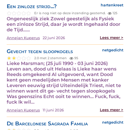
Een zinloze strijd...?
hartenkreet
Er is nog niet op deze inzending gestemd.
125
Ongeneeslijk ziek Zowel geestelijk als Fysiek
een zinloze Strijd, daar je wordt Ingehaald door
de Tijd...…
Lees meer >
Annejan Kuperus
22 juni 2026
Gevecht tegen sloopkogels
netgedicht
2.0 met 2 stemmen
95
Lieke Marsman; (25 juli 1990 - 03 juni 2026)
Leven aan, dood uit Helaas is Lieke haar wens
Reeds omgekeerd Al uitgevoerd, want Dood
kent geen medelijden Mensen met kanker
Leveren eeuwig strijd Uiteindelijk Triest, niet te
winnen want dit ge- vecht tegen sloopkogels
Was geenszins Echt ooit te winnen... Fuck, fuck,
fuck Ik wil…
Lees meer >
Annejan Kuperus
11 juni 2026
De Barcelonese Sagrada Familia
netgedicht