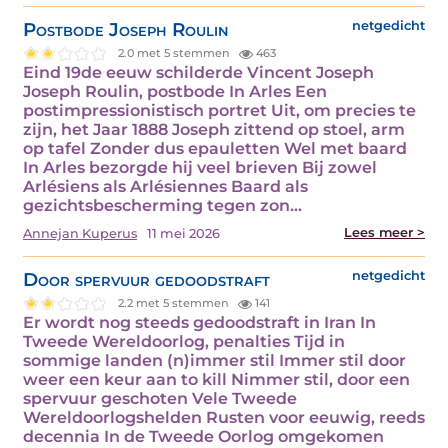
Postbode Joseph Roulin
netgedicht
2.0 met 5 stemmen
463
Eind 19de eeuw schilderde Vincent Joseph
Joseph Roulin, postbode In Arles Een
postimpressionistisch portret Uit, om precies te
zijn, het Jaar 1888 Joseph zittend op stoel, arm
op tafel Zonder dus epauletten Wel met baard
In Arles bezorgde hij veel brieven Bij zowel
Arlésiens als Arlésiennes Baard als
gezichtsbescherming tegen zon…
Lees meer >
Annejan Kuperus
11 mei 2026
Door spervuur gedoodstraft
netgedicht
2.2 met 5 stemmen
141
Er wordt nog steeds gedoodstraft in Iran In
Tweede Wereldoorlog, penalties Tijd in
sommige landen (n)immer stil Immer stil door
weer een keur aan to kill Nimmer stil, door een
spervuur geschoten Vele Tweede
Wereldoorlogshelden Rusten voor eeuwig, reeds
decennia In de Tweede Oorlog omgekomen