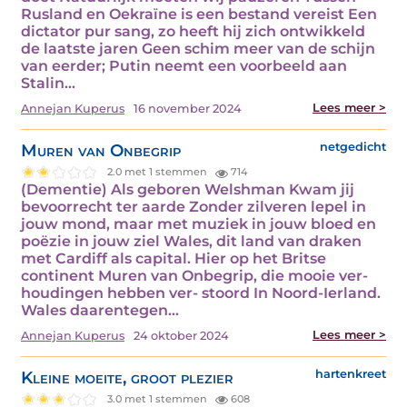
Rusland en Oekraïne is een bestand vereist Een
dictator pur sang, zo heeft hij zich ontwikkeld
de laatste jaren Geen schim meer van de schijn
van eerder; Putin neemt een voorbeeld aan
Stalin…
Lees meer >
Annejan Kuperus
16 november 2024
Muren van Onbegrip
netgedicht
2.0 met 1 stemmen
714
(Dementie) Als geboren Welshman Kwam jij
bevoorrecht ter aarde Zonder zilveren lepel in
jouw mond, maar met muziek in jouw bloed en
poëzie in jouw ziel Wales, dit land van draken
met Cardiff als capital. Hier op het Britse
continent Muren van Onbegrip, die mooie ver-
houdingen hebben ver- stoord In Noord-Ierland.
Wales daarentegen…
Lees meer >
Annejan Kuperus
24 oktober 2024
Kleine moeite, groot plezier
hartenkreet
3.0 met 1 stemmen
608