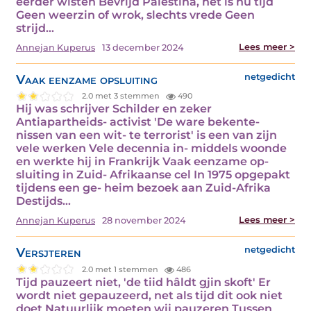
eerder wisten Bevrijd Palestina, het is nu tijd
Geen weerzin of wrok, slechts vrede Geen
strijd…
Lees meer >
Annejan Kuperus
13 december 2024
Vaak eenzame opsluiting
netgedicht
2.0 met 3 stemmen
490
Hij was schrijver Schilder en zeker
Antiapartheids- activist 'De ware bekente-
nissen van een wit- te terrorist' is een van zijn
vele werken Vele decennia in- middels woonde
en werkte hij in Frankrijk Vaak eenzame op-
sluiting in Zuid- Afrikaanse cel In 1975 opgepakt
tijdens een ge- heim bezoek aan Zuid-Afrika
Destijds…
Lees meer >
Annejan Kuperus
28 november 2024
Versjteren
netgedicht
2.0 met 1 stemmen
486
Tijd pauzeert niet, 'de tiid hâldt gjin skoft' Er
wordt niet gepauzeerd, net als tijd dit ook niet
doet Natuurlijk moeten wij pauzeren Tussen