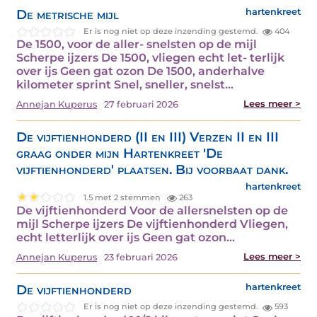
De metrische mijl
hartenkreet
Er is nog niet op deze inzending gestemd.
404
De 1500, voor de aller- snelsten op de mijl
Scherpe ijzers De 1500, vliegen echt let- terlijk
over ijs Geen gat ozon De 1500, anderhalve
kilometer sprint Snel, sneller, snelst…
Lees meer >
Annejan Kuperus
27 februari 2026
De vijftienhonderd (II en III) Verzen II en III
graag onder mijn Hartenkreet 'De
vijftienhonderd' plaatsen. Bij voorbaat dank.
hartenkreet
1.5 met 2 stemmen
263
De vijftienhonderd Voor de allersnelsten op de
mijl Scherpe ijzers De vijftienhonderd Vliegen,
echt letterlijk over ijs Geen gat ozon…
Lees meer >
Annejan Kuperus
23 februari 2026
De vijftienhonderd
hartenkreet
Er is nog niet op deze inzending gestemd.
593