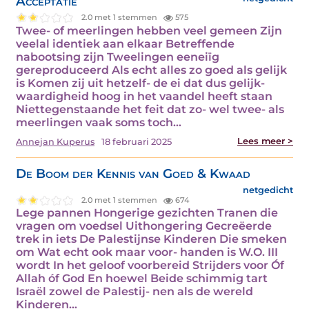
Acceptatie
2.0 met 1 stemmen
575
Twee- of meerlingen hebben veel gemeen Zijn
veelal identiek aan elkaar Betreffende
nabootsing zijn Tweelingen eeneiïg
gereproduceerd Als echt alles zo goed als gelijk
is Komen zij uit hetzelf- de ei dat dus gelijk-
waardigheid hoog in het vaandel heeft staan
Niettegenstaande het feit dat zo- wel twee- als
meerlingen vaak soms toch…
Lees meer >
Annejan Kuperus
18 februari 2025
De Boom der Kennis van Goed & Kwaad
netgedicht
2.0 met 1 stemmen
674
Lege pannen Hongerige gezichten Tranen die
vragen om voedsel Uithongering Gecreëerde
trek in iets De Palestijnse Kinderen Die smeken
om Wat echt ook maar voor- handen is W.O. III
wordt In het geloof voorbereid Strijders voor Óf
Allah óf God En hoewel Beide schimmig tart
Israël zowel de Palestij- nen als de wereld
Kinderen…