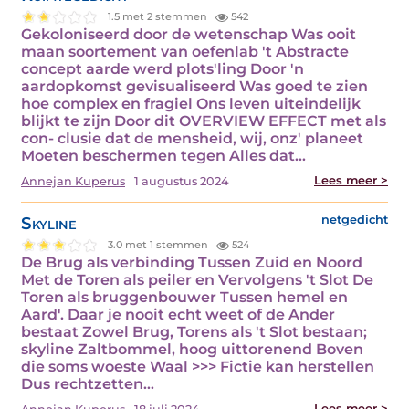
1.5 met 2 stemmen
542
Gekoloniseerd door de wetenschap Was ooit
maan soortement van oefenlab 't Abstracte
concept aarde werd plots'ling Door 'n
aardopkomst gevisualiseerd Was goed te zien
hoe complex en fragiel Ons leven uiteindelijk
blijkt te zijn Door dit OVERVIEW EFFECT met als
con- clusie dat de mensheid, wij, onz' planeet
Moeten beschermen tegen Alles dat…
Lees meer >
Annejan Kuperus
1 augustus 2024
Skyline
netgedicht
3.0 met 1 stemmen
524
De Brug als verbinding Tussen Zuid en Noord
Met de Toren als peiler en Vervolgens 't Slot De
Toren als bruggenbouwer Tussen hemel en
Aard'. Daar je nooit echt weet of de Ander
bestaat Zowel Brug, Torens als 't Slot bestaan;
skyline Zaltbommel, hoog uittorenend Boven
die soms woeste Waal >>> Fictie kan herstellen
Dus rechtzetten…
Lees meer >