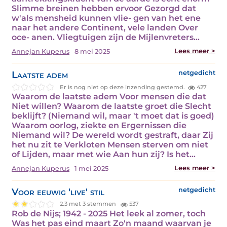
Slimme breinen hebben ervoor Gezorgd dat
w'als mensheid kunnen vlie- gen van het ene
naar het andere Continent, vele landen Over
oce- anen. Vliegtuigen zijn de Mijlenvreters…
Lees meer >
Annejan Kuperus
8 mei 2025
Laatste adem
netgedicht
Er is nog niet op deze inzending gestemd.
427
Waarom de laatste adem Voor mensen die dat
Niet willen? Waarom de laatste groet die Slecht
beklijft? (Niemand wil, maar 't moet dat is goed)
Waarom oorlog, ziekte en Ergernissen die
Niemand wil? De wereld wordt gestraft, daar Zij
het nu zit te Verkloten Mensen sterven om niet
of Lijden, maar met wie Aan hun zij? Is het…
Lees meer >
Annejan Kuperus
1 mei 2025
Voor eeuwig 'live' stil
netgedicht
2.3 met 3 stemmen
537
Rob de Nijs; 1942 - 2025 Het leek al zomer, toch
Was het pas eind maart Zo'n maand waarvan je