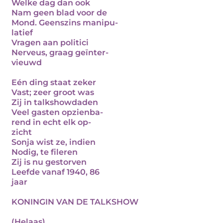
Welke dag dan ook
Nam geen blad voor de
Mond. Geenszins manipu-
latief
Vragen aan politici
Nerveus, graag geïnter-
vieuwd
Eén ding staat zeker
Vast; zeer groot was
Zij in talkshowdaden
Veel gasten opzienba-
rend in echt elk op-
zicht
Sonja wist ze, indien
Nodig, te fileren
Zij is nu gestorven
Leefde vanaf 1940, 86
jaar
KONINGIN VAN DE TALKSHOW
(Helaas)