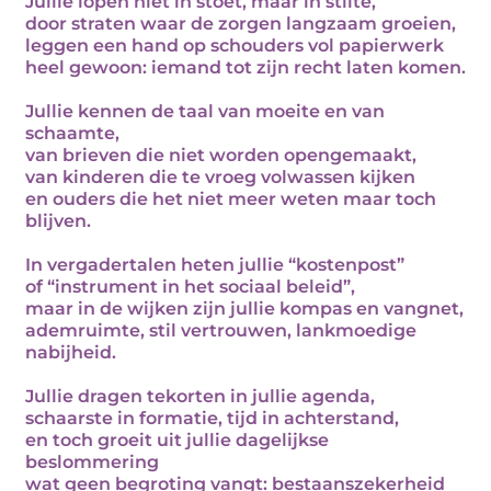
Jullie lopen niet in stoet, maar in stilte,
door straten waar de zorgen langzaam groeien,
leggen een hand op schouders vol papierwerk
heel gewoon: iemand tot zijn recht laten komen.
Jullie kennen de taal van moeite en van
schaamte,
van brieven die niet worden opengemaakt,
van kinderen die te vroeg volwassen kijken
en ouders die het niet meer weten maar toch
blijven.
In vergadertalen heten jullie “kostenpost”
of “instrument in het sociaal beleid”,
maar in de wijken zijn jullie kompas en vangnet,
ademruimte, stil vertrouwen, lankmoedige
nabijheid.
Jullie dragen tekorten in jullie agenda,
schaarste in formatie, tijd in achterstand,
en toch groeit uit jullie dagelijkse
beslommering
wat geen begroting vangt: bestaanszekerheid