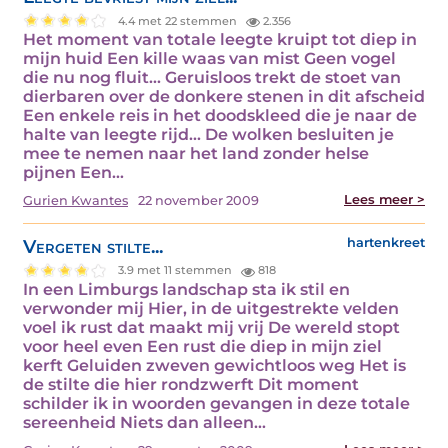
4.4 met 22 stemmen
2.356
Het moment van totale leegte kruipt tot diep in
mijn huid Een kille waas van mist Geen vogel
die nu nog fluit... Geruisloos trekt de stoet van
dierbaren over de donkere stenen in dit afscheid
Een enkele reis in het doodskleed die je naar de
halte van leegte rijd... De wolken besluiten je
mee te nemen naar het land zonder helse
pijnen Een…
Lees meer >
Gurien Kwantes
22 november 2009
Vergeten stilte...
hartenkreet
3.9 met 11 stemmen
818
In een Limburgs landschap sta ik stil en
verwonder mij Hier, in de uitgestrekte velden
voel ik rust dat maakt mij vrij De wereld stopt
voor heel even Een rust die diep in mijn ziel
kerft Geluiden zweven gewichtloos weg Het is
de stilte die hier rondzwerft Dit moment
schilder ik in woorden gevangen in deze totale
sereenheid Niets dan alleen…