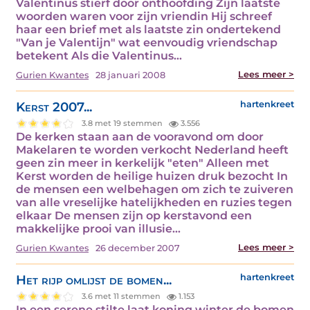
Valentinus stierf door onthoofding Zijn laatste
woorden waren voor zijn vriendin Hij schreef
haar een brief met als laatste zin ondertekend
"Van je Valentijn" wat eenvoudig vriendschap
betekent Als die Valentinus…
Lees meer >
Gurien Kwantes
28 januari 2008
Kerst 2007...
hartenkreet
3.8 met 19 stemmen
3.556
De kerken staan aan de vooravond om door
Makelaren te worden verkocht Nederland heeft
geen zin meer in kerkelijk "eten" Alleen met
Kerst worden de heilige huizen druk bezocht In
de mensen een welbehagen om zich te zuiveren
van alle vreselijke hatelijkheden en ruzies tegen
elkaar De mensen zijn op kerstavond een
makkelijke prooi van illusie…
Lees meer >
Gurien Kwantes
26 december 2007
Het rijp omlijst de bomen...
hartenkreet
3.6 met 11 stemmen
1.153
In een serene stilte laat koning winter de bomen