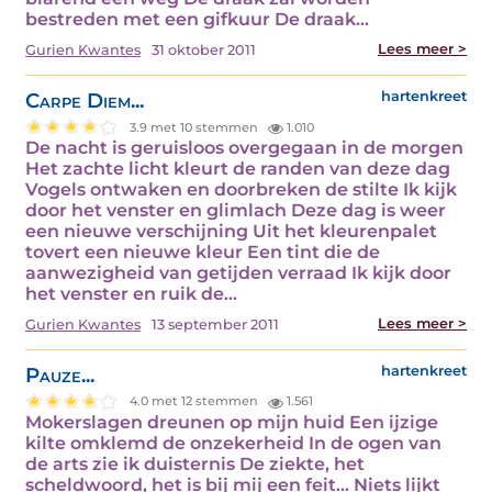
bestreden met een gifkuur De draak…
Lees meer >
Gurien Kwantes
31 oktober 2011
Carpe Diem...
hartenkreet
3.9 met 10 stemmen
1.010
De nacht is geruisloos overgegaan in de morgen
Het zachte licht kleurt de randen van deze dag
Vogels ontwaken en doorbreken de stilte Ik kijk
door het venster en glimlach Deze dag is weer
een nieuwe verschijning Uit het kleurenpalet
tovert een nieuwe kleur Een tint die de
aanwezigheid van getijden verraad Ik kijk door
het venster en ruik de…
Lees meer >
Gurien Kwantes
13 september 2011
Pauze...
hartenkreet
4.0 met 12 stemmen
1.561
Mokerslagen dreunen op mijn huid Een ijzige
kilte omklemd de onzekerheid In de ogen van
de arts zie ik duisternis De ziekte, het
scheldwoord, het is bij mij een feit… Niets lijkt