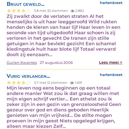
Bruut geweld...
hartenkreet
3.8 met 22 stemmen
2.862
Zij zwalkt door de verlaten straten Al het
menselijks is uit haar leeggeroofd Wild rukten
handen de kleren van haar lijf Haar leven in een
seconde van tijd uitgedoofd Haar schoen is zij
verloren in het gevecht De tranen zijn stille
getuigen in haar bevlekt gezicht Een schamel
kledingstuk hult haar blote lijf Totaal verward
doolt zij eenzaam…
Lees meer >
Gurien Kwantes
27 augustus 2006
Vurig verlangen...
hartenkreet
3.7 met 12 stemmen
1.691
Mijn leven nog eens beginnen op een totaal
andere manier Wat zou ik dat graag willen met
mijn eigen schrijf vertier… Een atheïst zou ik
zeker zijn in een gezin van grenzeloosheid Geen
gezeur over god en diens geboden Heerlijk
genieten van mijn vrijheid… De stilte mogen
proeven in mijn geest Niets opgelegd krijgen,
alleen maar kiezen Zelf…