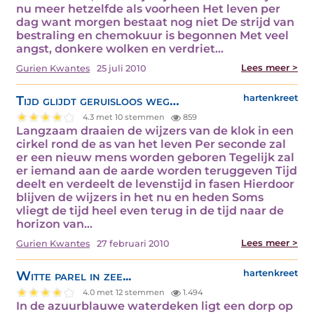
nu meer hetzelfde als voorheen Het leven per
dag want morgen bestaat nog niet De strijd van
bestraling en chemokuur is begonnen Met veel
angst, donkere wolken en verdriet…
Lees meer >
Gurien Kwantes
25 juli 2010
Tijd glijdt geruisloos weg…
hartenkreet
4.3 met 10 stemmen
859
Langzaam draaien de wijzers van de klok in een
cirkel rond de as van het leven Per seconde zal
er een nieuw mens worden geboren Tegelijk zal
er iemand aan de aarde worden teruggeven Tijd
deelt en verdeelt de levenstijd in fasen Hierdoor
blijven de wijzers in het nu en heden Soms
vliegt de tijd heel even terug in de tijd naar de
horizon van…
Lees meer >
Gurien Kwantes
27 februari 2010
Witte parel in zee...
hartenkreet
4.0 met 12 stemmen
1.494
In de azuurblauwe waterdeken ligt een dorp op