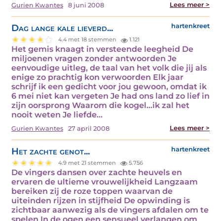
Lees meer >
Gurien Kwantes
8 juni 2008
Dag lange kale lieverd...
hartenkreet
4.4 met 18 stemmen
1.121
Het gemis knaagt in versteende leegheid De
miljoenen vragen zonder antwoorden Je
eenvoudige uitleg, de taal van het volk die jij als
enige zo prachtig kon verwoorden Elk jaar
schrijf ik een gedicht voor jou gewoon, omdat ik
6 mei niet kan vergeten Je had ons land zo lief in
zijn oorsprong Waarom die kogel…ik zal het
nooit weten Je liefde…
Lees meer >
Gurien Kwantes
27 april 2008
Het zachte genot...
hartenkreet
4.9 met 21 stemmen
5.756
De vingers dansen over zachte heuvels en
ervaren de ultieme vrouwelijkheid Langzaam
bereiken zij de roze toppen waarvan de
uiteinden rijzen in stijfheid De opwinding is
zichtbaar aanwezig als de vingers afdalen om te
spelen In de ogen een sensueel verlangen om