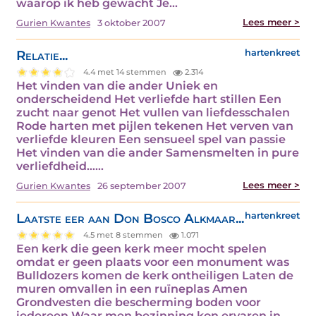
waarop ik heb gewacht Je…
Lees meer >
Gurien Kwantes
3 oktober 2007
Relatie...
hartenkreet
4.4 met 14 stemmen
2.314
Het vinden van die ander Uniek en
onderscheidend Het verliefde hart stillen Een
zucht naar genot Het vullen van liefdesschalen
Rode harten met pijlen tekenen Het verven van
verliefde kleuren Een sensueel spel van passie
Het vinden van die ander Samensmelten in pure
verliefdheid……
Lees meer >
Gurien Kwantes
26 september 2007
Laatste eer aan Don Bosco Alkmaar...
hartenkreet
4.5 met 8 stemmen
1.071
Een kerk die geen kerk meer mocht spelen
omdat er geen plaats voor een monument was
Bulldozers komen de kerk ontheiligen Laten de
muren omvallen in een ruïneplas Amen
Grondvesten die bescherming boden voor
iedereen Waar men bezinning kon ervaren in