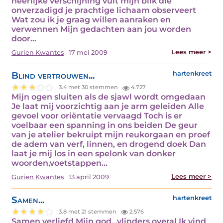
heerlijke verschijning vult mijn blik die
onverzadigd je prachtige lichaam observeert
Wat zou ik je graag willen aanraken en
verwennen Mijn gedachten aan jou worden
door…
Lees meer >
Gurien Kwantes
17 mei 2009
Blind vertrouwen...
hartenkreet
3.4 met 30 stemmen
4.727
Mijn ogen sluiten als de sjawl wordt omgedaan
Je laat mij voorzichtig aan je arm geleiden Alle
gevoel voor oriëntatie vervaagd Toch is er
voelbaar een spanning in ons beiden De geur
van je atelier bekruipt mijn reukorgaan en proef
de adem van verf, linnen, en drogend doek Dan
laat je mij los in een spelonk van donker
woorden,voetstappen…
Lees meer >
Gurien Kwantes
13 april 2009
Samen...
hartenkreet
3.8 met 21 stemmen
2.576
Samen verliefd Mijn god...vlinders overal Ik vind