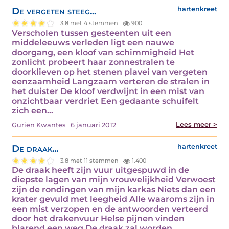
De vergeten steeg...
hartenkreet
3.8 met 4 stemmen
900
Verscholen tussen gesteenten uit een
middeleeuws verleden ligt een nauwe
doorgang, een kloof van schimmigheid Het
zonlicht probeert haar zonnestralen te
doorklieven op het stenen plavei van vergeten
eenzaamheid Langzaam verteren de stralen in
het duister De kloof verdwijnt in een mist van
onzichtbaar verdriet Een gedaante schuifelt
zich een…
Lees meer >
Gurien Kwantes
6 januari 2012
De draak...
hartenkreet
3.8 met 11 stemmen
1.400
De draak heeft zijn vuur uitgespuwd in de
diepste lagen van mijn vrouwelijkheid Verwoest
zijn de rondingen van mijn karkas Niets dan een
krater gevuld met leegheid Alle waaroms zijn in
een mist verzopen en de antwoorden verteerd
door het drakenvuur Helse pijnen vinden
blarend een weg De draak zal worden