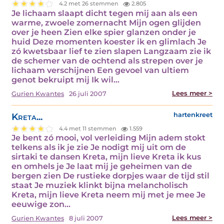
4.2 met 26 stemmen
2.805
Je lichaam slaapt dicht tegen mij aan als een
warme, zwoele zomernacht Mijn ogen glijden
over je heen Zien elke spier glanzen onder je
huid Deze momenten koester ik en glimlach Je
zó kwetsbaar lief te zien slapen Langzaam zie ik
de schemer van de ochtend als strepen over je
lichaam verschijnen Een gevoel van ultiem
genot bekruipt mij Ik wil…
Lees meer >
Gurien Kwantes
26 juli 2007
Kreta...
hartenkreet
4.4 met 11 stemmen
1.559
Je bent zó mooi, vol verleiding Mijn adem stokt
telkens als ik je zie Je nodigt mij uit om de
sirtaki te dansen Kreta, mijn lieve Kreta ik kus
en omhels je Je laat mij je geheimen van de
bergen zien De rustieke dorpjes waar de tijd stil
staat Je muziek klinkt bijna melancholisch
Kreta, mijn lieve Kreta neem mij met je mee Je
eeuwige zon…
Lees meer >
Gurien Kwantes
8 juli 2007