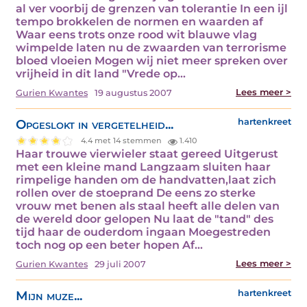
al ver voorbij de grenzen van tolerantie In een ijl
tempo brokkelen de normen en waarden af
Waar eens trots onze rood wit blauwe vlag
wimpelde laten nu de zwaarden van terrorisme
bloed vloeien Mogen wij niet meer spreken over
vrijheid in dit land "Vrede op…
Lees meer >
Gurien Kwantes
19 augustus 2007
Opgeslokt in vergetelheid...
hartenkreet
4.4 met 14 stemmen
1.410
Haar trouwe vierwieler staat gereed Uitgerust
met een kleine mand Langzaam sluiten haar
rimpelige handen om de handvatten,laat zich
rollen over de stoeprand De eens zo sterke
vrouw met benen als staal heeft alle delen van
de wereld door gelopen Nu laat de "tand" des
tijd haar de ouderdom ingaan Moegestreden
toch nog op een beter hopen Af…
Lees meer >
Gurien Kwantes
29 juli 2007
Mijn muze...
hartenkreet