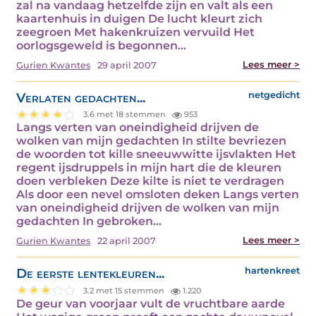
zal na vandaag hetzelfde zijn en valt als een
kaartenhuis in duigen De lucht kleurt zich
zeegroen Met hakenkruizen vervuild Het
oorlogsgeweld is begonnen…
Lees meer >
Gurien Kwantes
29 april 2007
Verlaten gedachten...
netgedicht
3.6 met 18 stemmen
953
Langs verten van oneindigheid drijven de
wolken van mijn gedachten In stilte bevriezen
de woorden tot kille sneeuwwitte ijsvlakten Het
regent ijsdruppels in mijn hart die de kleuren
doen verbleken Deze kilte is niet te verdragen
Als door een nevel omsloten deken Langs verten
van oneindigheid drijven de wolken van mijn
gedachten In gebroken…
Lees meer >
Gurien Kwantes
22 april 2007
De eerste lentekleuren...
hartenkreet
3.2 met 15 stemmen
1.220
De geur van voorjaar vult de vruchtbare aarde