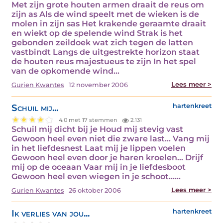
Met zijn grote houten armen draait de reus om
zijn as Als de wind speelt met de wieken is de
molen in zijn sas Het krakende geraamte draait
en wiekt op de spelende wind Strak is het
gebonden zeildoek wat zich tegen de latten
vastbindt Langs de uitgestrekte horizon staat
de houten reus majestueus te zijn In het spel
van de opkomende wind…
Lees meer >
Gurien Kwantes
12 november 2006
Schuil mij...
hartenkreet
4.0 met 17 stemmen
2.131
Schuil mij dicht bij je Houd mij stevig vast
Gewoon heel even niet die zware last… Vang mij
in het liefdesnest Laat mij je lippen voelen
Gewoon heel even door je haren kroelen… Drijf
mij op de oceaan Vaar mij in je liefdesboot
Gewoon heel even wiegen in je schoot...…
Lees meer >
Gurien Kwantes
26 oktober 2006
Ik verlies van jou...
hartenkreet