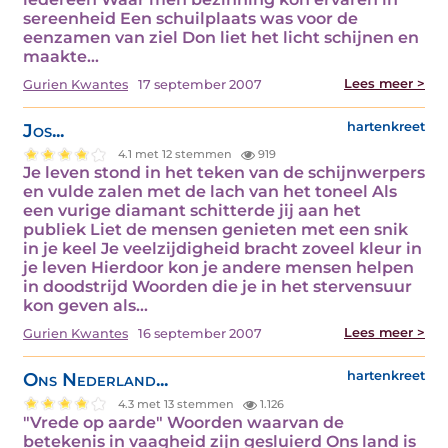
sereenheid Een schuilplaats was voor de
eenzamen van ziel Don liet het licht schijnen en
maakte…
Lees meer >
Gurien Kwantes
17 september 2007
Jos...
hartenkreet
4.1 met 12 stemmen
919
Je leven stond in het teken van de schijnwerpers
en vulde zalen met de lach van het toneel Als
een vurige diamant schitterde jij aan het
publiek Liet de mensen genieten met een snik
in je keel Je veelzijdigheid bracht zoveel kleur in
je leven Hierdoor kon je andere mensen helpen
in doodstrijd Woorden die je in het stervensuur
kon geven als…
Lees meer >
Gurien Kwantes
16 september 2007
Ons Nederland...
hartenkreet
4.3 met 13 stemmen
1.126
"Vrede op aarde" Woorden waarvan de
betekenis in vaagheid zijn gesluierd Ons land is