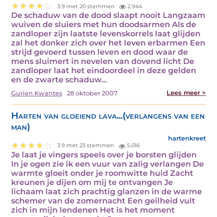
3.9 met 20 stemmen
2.944
De schaduw van de dood slaapt nooit Langzaam
wuiven de sluiers met hun doodsarmen Als de
zandloper zijn laatste levenskorrels laat glijden
zal het donker zich over het leven erbarmen Een
strijd gevoerd tussen leven en dood waar de
mens sluimert in nevelen van dovend licht De
zandloper laat het eindoordeel in deze gelden
en de zwarte schaduw…
Lees meer >
Gurien Kwantes
28 oktober 2007
Harten van gloeiend lava...(verlangens van een
man)
hartenkreet
3.9 met 23 stemmen
5.016
Je laat je vingers speels over je borsten glijden
In je ogen zie ik een vuur van zalig verlangen De
warmte gloeit onder je roomwitte huid Zacht
kreunen je dijen om mij te ontvangen Je
lichaam laat zich prachtig glanzen in de warme
schemer van de zomernacht Een geilheid vult
zich in mijn lendenen Het is het moment