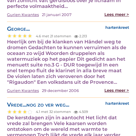
van zonlicht valt geruisloos over je lichaam In
perfecte volmaaktheid…
Lees meer >
Gurien Kwantes
21 januari 2007
George...
hartenkreet
4.6 met 21 stemmen
2.213
Heerlijk om bij de klanken van Händel weg te
dromen Gedachten te kunnen verruimen als de
oceaan zo wijd Woorden druppelen als
watermuziek op het papier Dit gedicht aan het
menuett suite no.3 G - DUR toegewijd In een
snel tempo fluit de klarinet in alla breve maat
De violen laten zich veroveren door het
"Rigaudon" Een volksdans uit de Provence…
Lees meer >
Gurien Kwantes
29 december 2006
Vrede...nog zo ver weg...
hartenkreet
4.1 met 32 stemmen
4.509
De kerstdagen zijn in aantocht Het licht dat
vrede zal brengen Vele kaarsen worden
ontstoken om de wereld met warmte te
vermengen Toch lijkt de vrede elk jaar verder