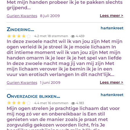
Met mijn handen probeer ik je te pakken slechts
grijpend…
Lees meer >
Gurien Kwantes
8 juli 2009
Zindering...
hartenkreet
4.2 met 18 stemmen
4.459
In deze zwoele nacht wil ik van jou zijn Met mijn
ogen verleid ik je streel ik je mooie lichaam In
dit intieme moment wil ik van jou zijn Met mijn
handen omarm ik je leer ik je het spel van liefde
In deze zwoele nacht mag jij van mij zijn Met
mijn lichaam verover ik je bemin ik je in een
vuur van erotisch verlangen In dit nacht'lijk…
Lees meer >
Gurien Kwantes
1 juni 2009
Onverzadige blikken...
hartenkreet
4.4 met 16 stemmen
4.183
Mijn ogen strelen je prachtige lichaam dat voor
mij nog zó ver en onbereikbaar is Een stil
genieten van de manier zoals je praat met
zorgvuldig gekozen woorden licht, fris Je