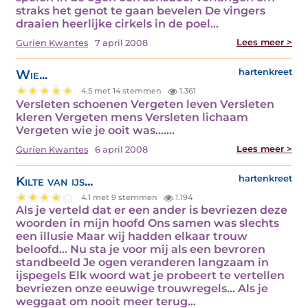
straks het genot te gaan bevelen De vingers
draaien heerlijke cirkels in de poel…
Lees meer >
Gurien Kwantes
7 april 2008
Wie...
hartenkreet
4.5 met 14 stemmen
1.361
Versleten schoenen Vergeten leven Versleten
kleren Vergeten mens Versleten lichaam
Vergeten wie je ooit was….…
Lees meer >
Gurien Kwantes
6 april 2008
Kilte van ijs...
hartenkreet
4.1 met 9 stemmen
1.194
Als je verteld dat er een ander is bevriezen deze
woorden in mijn hoofd Ons samen was slechts
een illusie Maar wij hadden elkaar trouw
beloofd… Nu sta je voor mij als een bevroren
standbeeld Je ogen veranderen langzaam in
ijspegels Elk woord wat je probeert te vertellen
bevriezen onze eeuwige trouwregels… Als je
weggaat om nooit meer terug…