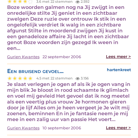
3.6 met 22 stemmen
2.592
Boze woorden galmen nog na Jij zwijgt in een
onredelijke stilte Jij geniet in een zichtbaar
zwelgen Deze ruzie over ontrouw Ik stik in een
ongelofelijk verdriet Ik walg in een zichtbare
afgunst Stilte in moordend zwijgen Jij kust in
een genadeloze affaire Jij lacht in een zichtbaar
genot Boze woorden zijn gezegd Ik ween in
een…
Lees meer >
Gurien Kwantes
22 september 2006
Een bruisend gevoel...
hartenkreet
4.5 met 22 stemmen
3.156
Je slaat verlegen je ogen af als ik je ogen vang in
mijn blik Je bloost in rood schaamte Ik glimlach
en voel mij gevleid Het gevoel dat ik nog meetel
als een veertig plus vrouw Je hormonen gieren
door je lijf Alles om je heen vergeet je Je wilt mij
zoenen, beminnen En in je fantasie neem je mij
mee in een zalig uur van passie Het voert…
Lees meer >
Gurien Kwantes
10 september 2006