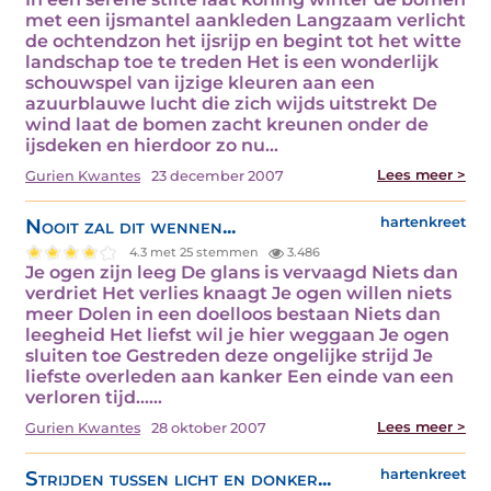
met een ijsmantel aankleden Langzaam verlicht
de ochtendzon het ijsrijp en begint tot het witte
landschap toe te treden Het is een wonderlijk
schouwspel van ijzige kleuren aan een
azuurblauwe lucht die zich wijds uitstrekt De
wind laat de bomen zacht kreunen onder de
ijsdeken en hierdoor zo nu…
Lees meer >
Gurien Kwantes
23 december 2007
Nooit zal dit wennen...
hartenkreet
4.3 met 25 stemmen
3.486
Je ogen zijn leeg De glans is vervaagd Niets dan
verdriet Het verlies knaagt Je ogen willen niets
meer Dolen in een doelloos bestaan Niets dan
leegheid Het liefst wil je hier weggaan Je ogen
sluiten toe Gestreden deze ongelijke strijd Je
liefste overleden aan kanker Een einde van een
verloren tijd……
Lees meer >
Gurien Kwantes
28 oktober 2007
Strijden tussen licht en donker...
hartenkreet