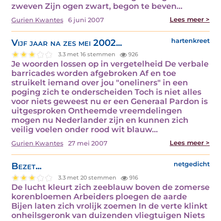
zweven Zijn ogen zwart, begon te beven…
Lees meer >
Gurien Kwantes
6 juni 2007
Vijf jaar na zes mei 2002...
hartenkreet
3.3 met 16 stemmen
926
Je woorden lossen op in vergetelheid De verbale
barricades worden afgebroken Af en toe
struikelt iemand over jou "oneliners" in een
poging zich te onderscheiden Toch is niet alles
voor niets geweest nu er een Generaal Pardon is
uitgesproken Ontheemde vreemdelingen
mogen nu Nederlander zijn en kunnen zich
veilig voelen onder rood wit blauw…
Lees meer >
Gurien Kwantes
27 mei 2007
Bezet...
netgedicht
3.3 met 20 stemmen
916
De lucht kleurt zich zeeblauw boven de zomerse
korenbloemen Arbeiders ploegen de aarde
Bijen laten zich vrolijk zoemen In de verte klinkt
onheilsgeronk van duizenden vliegtuigen Niets