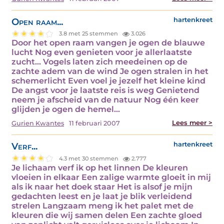
Open raam...
hartenkreet
3.8 met 25 stemmen
3.026
Door het open raam vangen je ogen de blauwe
lucht Nog even genieten voor je allerlaatste
zucht… Vogels laten zich meedeinen op de
zachte adem van de wind Je ogen stralen in het
schemerlicht Even voel je jezelf het kleine kind
De angst voor je laatste reis is weg Genietend
neem je afscheid van de natuur Nog één keer
glijden je ogen de hemel…
Lees meer >
Gurien Kwantes
11 februari 2007
Verf...
hartenkreet
4.3 met 30 stemmen
2.777
Je lichaam verf ik op het linnen De kleuren
vloeien in elkaar Een zalige warmte gloeit in mij
als ik naar het doek staar Het is alsof je mijn
gedachten leest en je laat je blik verleidend
strelen Langzaam meng ik het palet met de
kleuren die wij samen delen Een zachte gloed