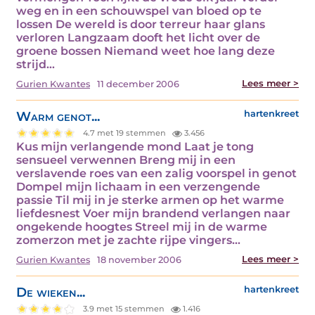
weg en in een schouwspel van bloed op te
lossen De wereld is door terreur haar glans
verloren Langzaam dooft het licht over de
groene bossen Niemand weet hoe lang deze
strijd…
Lees meer >
Gurien Kwantes
11 december 2006
Warm genot...
hartenkreet
4.7 met 19 stemmen
3.456
Kus mijn verlangende mond Laat je tong
sensueel verwennen Breng mij in een
verslavende roes van een zalig voorspel in genot
Dompel mijn lichaam in een verzengende
passie Til mij in je sterke armen op het warme
liefdesnest Voer mijn brandend verlangen naar
ongekende hoogtes Streel mij in de warme
zomerzon met je zachte rijpe vingers…
Lees meer >
Gurien Kwantes
18 november 2006
De wieken...
hartenkreet
3.9 met 15 stemmen
1.416