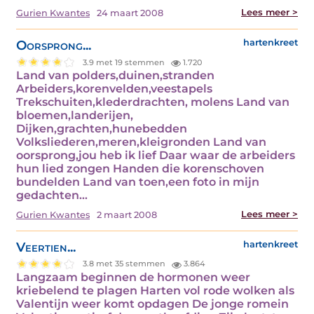
Lees meer >
Gurien Kwantes
24 maart 2008
Oorsprong...
hartenkreet
3.9 met 19 stemmen
1.720
Land van polders,duinen,stranden
Arbeiders,korenvelden,veestapels
Trekschuiten,klederdrachten, molens Land van
bloemen,landerijen,
Dijken,grachten,hunebedden
Volksliederen,meren,kleigronden Land van
oorsprong,jou heb ik lief Daar waar de arbeiders
hun lied zongen Handen die korenschoven
bundelden Land van toen,een foto in mijn
gedachten…
Lees meer >
Gurien Kwantes
2 maart 2008
Veertien...
hartenkreet
3.8 met 35 stemmen
3.864
Langzaam beginnen de hormonen weer
kriebelend te plagen Harten vol rode wolken als
Valentijn weer komt opdagen De jonge romein