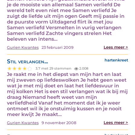
je de mooiste van allemaal Samen verliefd De
wereld telt even niet mee Samen verliefd Je
zuigt de liefde uit mijn ogen Geeft mij passie in
de puurste vorm Uitdagend flirt ik met jou
Samen verliefd Versmelten in vurig verlangen
Samen verliefd Zachte vingers strelen Het
beleven van intens…
Lees meer >
Gurien Kwantes
23 februari 2009
Stil verlangen...
hartenkreet
3.7 met 29 stemmen
2.008
Je raakt me in het diepst van mijn hart en laat
mij zweven op liefdeswolken Je hebt geen weet
wat je met mij doet en laat het liefdesvuur in
mij kolken Het is een stil verlangen wat ik bij mij
draag Niemand heeft weet van mijn
verliefdheid Vanaf het moment dat ik je weer
ontmoet wil ik je onstuimig kussen en je nooit
meer kwijt Je maakt…
Lees meer >
Gurien Kwantes
9 november 2008