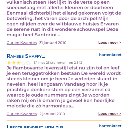
vulkanisch steen Het lijkt in de verte op een
sneeuwlaag met allerlei kleuren er doorheen
Eenmaal dichterbij het eiland gekomen volgt de
betovering, het varen door de archipel Mijn
ogen glijden over de witblauwe huisjes Ervaren
de serene rust in dit wondere schouwspel Deze
magie heet Santorini…
Lees meer >
Gurien Kwantes
31 januari 2010
Ramses Shaffy...
hartenkreet
3.1 met 23 stemmen
2.342
Je flamboyante levensstijl eist nu zijn tol en leef
je een teruggetrokken bestaan De wereld wordt
steeds kleiner om je heen Je verleden sluiert in
nevelen, heel langzaam Vandaag hoor ik je
prachtige donkere stem op een verzamel cd
waarop je oude nummers zingt Je woorden
raken mij en ik omarm je gevoel Een heerlijke
melodie die zó harmonieus…
Lees meer >
Gurien Kwantes
2 januari 2010
Leegte bevriest mijn ziel...
hartenkreet