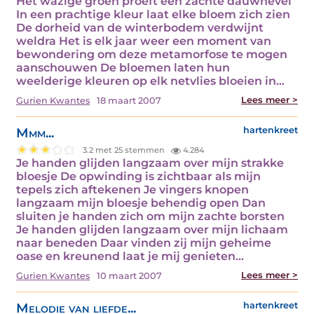
Het wazige groen proeft een zachte dauwnevel
In een prachtige kleur laat elke bloem zich zien
De dorheid van de winterbodem verdwijnt
weldra Het is elk jaar weer een moment van
bewondering om deze metamorfose te mogen
aanschouwen De bloemen laten hun
weelderige kleuren op elk netvlies bloeien in…
Lees meer >
Gurien Kwantes
18 maart 2007
Mmm...
hartenkreet
3.2 met 25 stemmen
4.284
Je handen glijden langzaam over mijn strakke
bloesje De opwinding is zichtbaar als mijn
tepels zich aftekenen Je vingers knopen
langzaam mijn bloesje behendig open Dan
sluiten je handen zich om mijn zachte borsten
Je handen glijden langzaam over mijn lichaam
naar beneden Daar vinden zij mijn geheime
oase en kreunend laat je mij genieten…
Lees meer >
Gurien Kwantes
10 maart 2007
Melodie van liefde...
hartenkreet