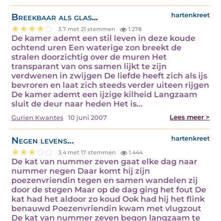
Breekbaar als glas...
hartenkreet
3.7 met 21 stemmen
1.278
De kamer ademt een stil leven in deze koude
ochtend uren Een waterige zon breekt de
stralen doorzichtig over de muren Het
transparant van ons samen lijkt te zijn
verdwenen in zwijgen De liefde heeft zich als ijs
bevroren en laat zich steeds verder uiteen rijgen
De kamer ademt een ijzige kilheid Langzaam
sluit de deur naar heden Het is…
Lees meer >
Gurien Kwantes
10 juni 2007
Negen levens…
hartenkreet
3.4 met 17 stemmen
1.444
De kat van nummer zeven gaat elke dag naar
nummer negen Daar komt hij zijn
poezenvriendin tegen en samen wandelen zij
door de stegen Maar op de dag ging het fout De
kat had het aldoor zo koud Ook had hij het flink
benauwd Poezenvriendin kwam met vlugzout
De kat van nummer zeven begon langzaam te