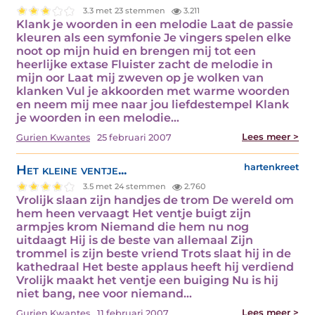
3.3 met 23 stemmen
3.211
Klank je woorden in een melodie Laat de passie
kleuren als een symfonie Je vingers spelen elke
noot op mijn huid en brengen mij tot een
heerlijke extase Fluister zacht de melodie in
mijn oor Laat mij zweven op je wolken van
klanken Vul je akkoorden met warme woorden
en neem mij mee naar jou liefdestempel Klank
je woorden in een melodie…
Lees meer >
Gurien Kwantes
25 februari 2007
Het kleine ventje...
hartenkreet
3.5 met 24 stemmen
2.760
Vrolijk slaan zijn handjes de trom De wereld om
hem heen vervaagt Het ventje buigt zijn
armpjes krom Niemand die hem nu nog
uitdaagt Hij is de beste van allemaal Zijn
trommel is zijn beste vriend Trots slaat hij in de
kathedraal Het beste applaus heeft hij verdiend
Vrolijk maakt het ventje een buiging Nu is hij
niet bang, nee voor niemand…
Lees meer >
Gurien Kwantes
11 februari 2007