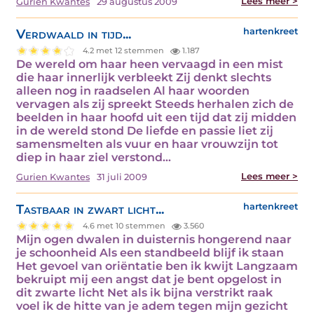
Lees meer >
Gurien Kwantes
29 augustus 2009
Verdwaald in tijd...
hartenkreet
4.2 met 12 stemmen
1.187
De wereld om haar heen vervaagd in een mist
die haar innerlijk verbleekt Zij denkt slechts
alleen nog in raadselen Al haar woorden
vervagen als zij spreekt Steeds herhalen zich de
beelden in haar hoofd uit een tijd dat zij midden
in de wereld stond De liefde en passie liet zij
samensmelten als vuur en haar vrouwzijn tot
diep in haar ziel verstond…
Lees meer >
Gurien Kwantes
31 juli 2009
Tastbaar in zwart licht...
hartenkreet
4.6 met 10 stemmen
3.560
Mijn ogen dwalen in duisternis hongerend naar
je schoonheid Als een standbeeld blijf ik staan
Het gevoel van oriëntatie ben ik kwijt Langzaam
bekruipt mij een angst dat je bent opgelost in
dit zwarte licht Net als ik bijna verstrikt raak
voel ik de hitte van je adem tegen mijn gezicht