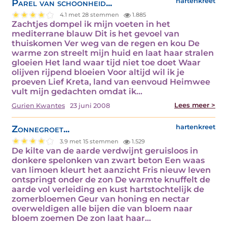
Parel van schoonheid...
hartenkreet
4.1 met 28 stemmen
1.885
Zachtjes dompel ik mijn voeten in het
mediterrane blauw Dit is het gevoel van
thuiskomen Ver weg van de regen en kou De
warme zon streelt mijn huid en laat haar stralen
gloeien Het land waar tijd niet toe doet Waar
olijven rijpend bloeien Voor altijd wil ik je
proeven Lief Kreta, land van eenvoud Heimwee
vult mijn gedachten omdat ik…
Lees meer >
Gurien Kwantes
23 juni 2008
Zonnegroet...
hartenkreet
3.9 met 15 stemmen
1.529
De kilte van de aarde verdwijnt geruisloos in
donkere spelonken van zwart beton Een waas
van limoen kleurt het aanzicht Fris nieuw leven
ontspringt onder de zon De warmte knuffelt de
aarde vol verleiding en kust hartstochtelijk de
zomerbloemen Geur van honing en nectar
overweldigen alle bijen die van bloem naar
bloem zoemen De zon laat haar…