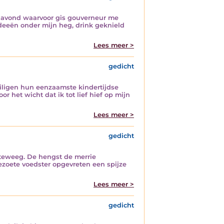
ijnavond waarvoor gis gouverneur me
ideeën onder mijn heg, drink geknield
Lees meer >
gedicht
heiligen hun eenzaamste kindertijdse
 het wicht dat ik tot lief hief op mijn
Lees meer >
gedicht
 teweeg. De hengst de merrie
ezoete voedster opgevreten een spijze
Lees meer >
gedicht