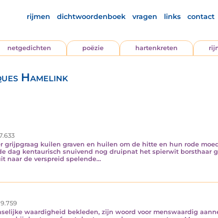
rijmen
dichtwoordenboek
vragen
links
contact
netgedichten
poëzie
hartenkreten
ri
ques Hamelink
7.633
eer grijpgraag kuilen graven en huilen om de hitte en hun rode mo
e dag kentaurisch snuivend nog druipnat het spierwit borsthaar gl
uit naar de verspreid spelende…
9.759
nselijke waardigheid bekleden, zijn woord voor menswaardig aan