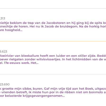
.313
eltje beklom de trap van de Jacobstoren en hij ging bij de spits bu
nechtje de horen. Hei nu ik Jacob de bruidegom. Na de horkig horl
hare hoogheid…
8.623
oeirivier van bleekallure heeft een luider en een stiller zijde. Be
soever rietgaten zonder witvisvissertjes. In het lichtmidden van d
eel. 17e-eeuws werk. Het…
23.690
k groette mijn sibbe, buren. Gaf mijn vrije tijd aan het Boek, uitg
 vrienden betreft, ik miste hun por in de ribben niet om bonmots a
goor belasterde krijgsgevangengenomen…