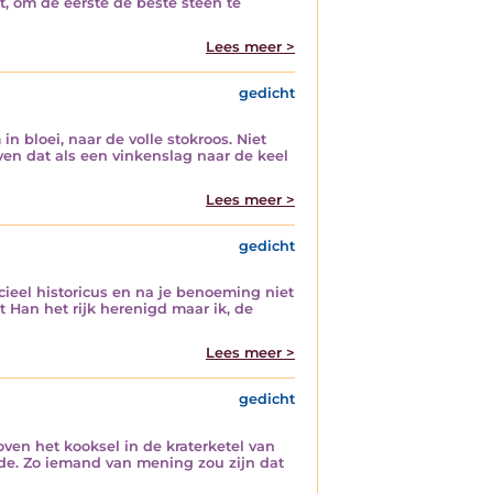
t, om de eerste de beste steen te
Lees meer >
gedicht
 bloei, naar de volle stokroos. Niet
even dat als een vinkenslag naar de keel
Lees meer >
gedicht
cieel historicus en na je benoeming niet
t Han het rijk herenigd maar ik, de
Lees meer >
gedicht
oven het kooksel in de kraterketel van
de. Zo iemand van mening zou zijn dat