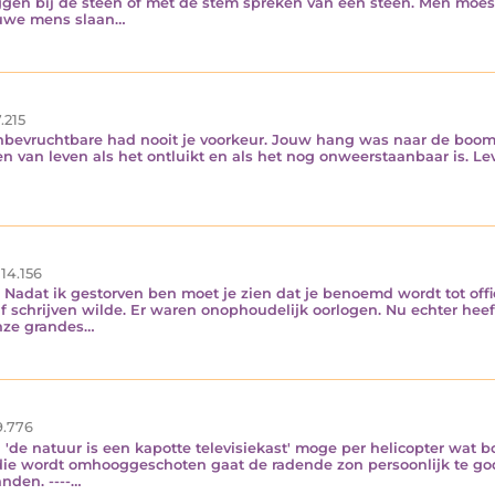
leggen bij de steen of met de stem spreken van een steen. Men moes
ieuwe mens slaan…
.215
bevruchtbare had nooit je voorkeur. Jouw hang was naar de boom in
leen van leven als het ontluikt en als het nog onweerstaanbaar is. L
14.156
 Nadat ik gestorven ben moet je zien dat je benoemd wordt tot offi
lf schrijven wilde. Er waren onophoudelijk oorlogen. Nu echter heef
onze grandes…
.776
 'de natuur is een kapotte televisiekast' moge per helicopter wat b
ie wordt omhooggeschoten gaat de radende zon persoonlijk te go
anden. ----…