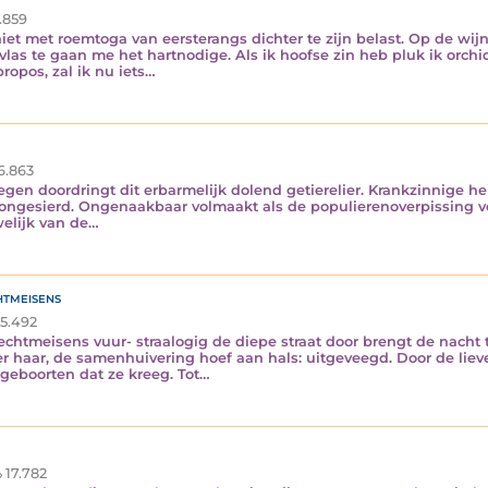
.859
niet met roemtoga van eersterangs dichter te zijn belast. Op de w
las te gaan me het hartnodige. Als ik hoofse zin heb pluk ik orch
ropos, zal ik nu iets…
6.863
liegen doordringt dit erbarmelijk dolend getierelier. Krankzinnige 
ongesierd. Ongenaakbaar volmaakt als de populierenoverpissing voor
welijk van de…
htmeisens
5.492
chtmeisens vuur- straalogig de diepe straat door brengt de nacht
er haar, de samenhuivering hoef aan hals: uitgeveegd. Door de liev
sgeboorten dat ze kreeg. Tot…
17.782