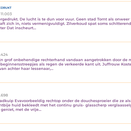
edrukt
11.003
drukt. De lucht is te dun voor vuur. Geen stad Tornt als onweer 
aaft zich in, niets vermenigvuldigt. Zilverkoud spat soms schittere
ter Dat inscheurt…
.424
n grof onbehendige rechterhand vandaan aangetrokken door de me
 beginnersstreepjes als regen de verkeerde kant uit. Juffrouw Koste
an achter haar lessenaar,…
.698
badkuip Evavoorbeeldig rechtop onder de douchesproeier die ze als
htbije huid bekleedt met het continu gruis- glasscherp verglaasse
 geniet, met de vrije…