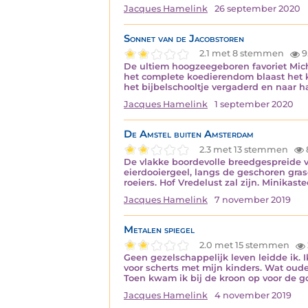
Jacques Hamelink
26 september 2020
Sonnet van de Jacobstoren
2.1 met 8 stemmen
9
De ultiem hoogzeegeboren favoriet Michi
het complete koedierendom blaast het k
het bijbelschooltje vergaderd en naar 
Jacques Hamelink
1 september 2020
De Amstel buiten Amsterdam
2.3 met 13 stemmen
De vlakke boordevolle breedgespreide vl
eierdooiergeel, langs de geschoren gra
roeiers. Hof Vredelust zal zijn. Minikast
Jacques Hamelink
7 november 2019
Metalen spiegel
2.0 met 15 stemmen
Geen gezelschappelijk leven leidde ik. I
voor scherts met mijn kinders. Wat oude
Toen kwam ik bij de kroon op voor de 
Jacques Hamelink
4 november 2019