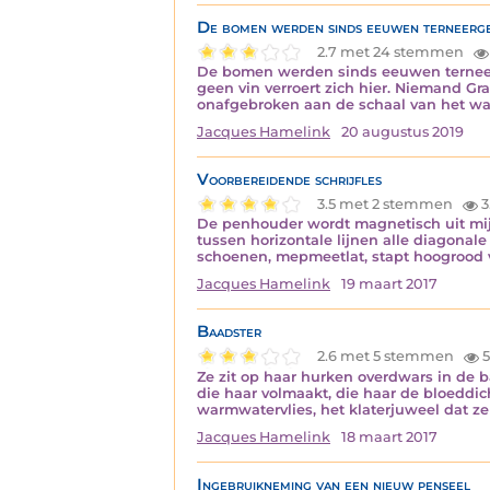
De bomen werden sinds eeuwen terneerg
2.7 met 24 stemmen
De bomen werden sinds eeuwen terneerge
geen vin verroert zich hier. Niemand Gr
onafgebroken aan de schaal van het wa
Jacques Hamelink
20 augustus 2019
Voorbereidende schrijfles
3.5 met 2 stemmen
3
De penhouder wordt magnetisch uit mij
tussen horizontale lijnen alle diagonale
schoenen, mepmeetlat, stapt hoogrood v
Jacques Hamelink
19 maart 2017
Baadster
2.6 met 5 stemmen
5
Ze zit op haar hurken overdwars in de 
die haar volmaakt, die haar de bloeddic
warmwatervlies, het klaterjuweel dat ze
Jacques Hamelink
18 maart 2017
Ingebruikneming van een nieuw penseel