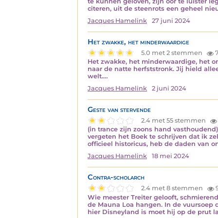
te kunnen geloven, zijn oor te luister 
citeren, uit de steenrots een geheel n
Jacques Hamelink
27 juni 2024
Het zwakke, het minderwaardige
5.0 met 2 stemmen
7
Het zwakke, het minderwaardige, het on
naar de natte herfststronk. Jij hield al
welt.…
Jacques Hamelink
2 juni 2024
Geste van stervende
2.4 met 55 stemmen
(in trance zijn zoons hand vasthoudend)
vergeten het Boek te schrijven dat ik ze
officieel historicus, heb de daden van 
Jacques Hamelink
18 mei 2024
Contra-scholarch
2.4 met 8 stemmen
9
Wie meester Treiter gelooft, schmierend
de Mauna Loa hangen. In de vuursoep d
hier Disneyland is moet hij op de prut l