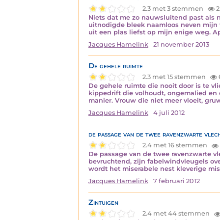
2.3 met 3 stemmen
2
Niets dat me zo nauwsluitend past als 
uitnodigde bleek naamloos neven mijn v
uit een plas liefst op mijn enige weg. Ap
Jacques Hamelink
21 november 2013
De gehele ruimte
2.3 met 15 stemmen
De gehele ruimte die nooit door is te v
kippedrift die volhoudt, ongemalied en 
manier. Vrouw die niet meer vloeit, gru
Jacques Hamelink
4 juli 2012
de passage van de twee ravenzwarte vlec
2.4 met 16 stemmen
De passage van de twee ravenzwarte vle
bevruchtend, zijn fabelwindvleugels ov
wordt het miserabele nest kleverige mi
Jacques Hamelink
7 februari 2012
Zintuigen
2.4 met 44 stemmen