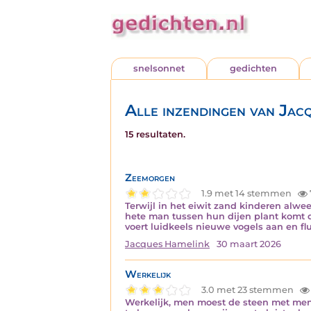
snelsonnet
gedichten
Alle inzendingen van Jac
15 resultaten.
Zeemorgen
1.9 met 14 stemmen
Terwijl in het eiwit zand kinderen alw
hete man tussen hun dijen plant komt d
voert luidkeels nieuwe vogels aan en fl
Jacques Hamelink
30 maart 2026
Werkelijk
3.0 met 23 stemmen
Werkelijk, men moest de steen met me