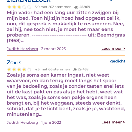
3.0 met 202 stemmen
45.969
Mijn vader had een lang uur zitten zwijgen bij
mijn bed. Toen hij zijn hoed had opgezet zei ik,
nou, dit gesprek is makkelijk te resumeren. Nee,
zei hij, nee toch niet, je moet het maar eens
proberen. ------------------------------- uit: Beemdgras
(1968)…
Lees meer >
Judith Herzberg
3 maart 2023
Zoals
gedicht
4.3 met 66 stemmen
29.438
Zoals je soms een kamer ingaat, niet weet
waarvoor, en dan terug moet langs het spoor
van je bedoeling, zoals je zonder tasten snel iets
uit de kast pakt en pas als je het hebt, weet wat
het was, zoals je soms een pakje ergens heen
brengt en, bij het weggaan, steeds weer denkt,
schrikt, dat je te licht bent, zoals je je, wachtend,
minutenlang…
Lees meer >
Judith Herzberg
1 juni 2022