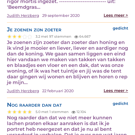
rigor mortis ingezet. -------------------------- uit:
'Beemdgras…
Lees meer >
Judith Herzberg
29 september 2020
Je zoenen zijn zoeter
gedicht
3.2 met 97 stemmen
64.667
Je zoenen zijn zoeter dan zoeter dan honing en
ik vind je mooier en liever, liever en aardiger nog
dan de koning. We gaan samen liggen een eind
hier vandaan we maken van takken van takken
en blaadjes een vloer en een dak, dat was onze
woning, of ik was het tuintje en jij was de tent
daar gingen wij wonen en blijven en horen o rep
je mijn…
Lees meer >
Judith Herzberg
22 februari 2020
Nog raarder dan dat
gedicht
5.0 met 1 stemmen
12.104
Nog raarder dan dat we niet meer kunnen
lachen praten elkaar aanraken is dat ik je
portret heb neergezet en dat je nu al bent
veranderd in verhalen. Dat je over nog wat jaren