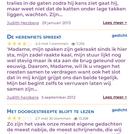
tralies in de gaten zodra hij kans ziet gaat hij,
maar weet niet dat de katten onder lage takken
liggen, wachten. Zijn…
Lees meer >
Judith Herzberg
29 januari 2013
De herenfiets spreekt
gedicht
4.0 met 1 stemmen
7.255
'Madame, mijn spaken zijn gekraakt sinds ik hier
sta, mijn zadel raakte kaal, mijn stuur lijkt nog
wel stevig maar ik sta aan de brug geleund voor
eeuwig. Daarom, Madame, wil ik u vragen het
roesten samen te verdragen want ook het slot
dat in mij knijpt grijpt ons dan beide tegelijk.
Mijn bel begint zelfs te verruwen laten wij
samen zijn…
Lees meer >
Judith herzberg
5 september 2012
Het doorgestreepte blijft te lezen
gedicht
2.7 met 20 stemmen
13.258
Zo zijn het vaak onze meest eigene gedachten
de meest nabije, de meest schrijnende, die wij