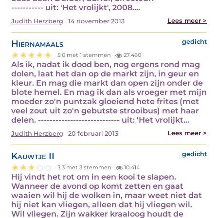
----------- uit: 'Het vrolijkt', 2008.…
Lees meer >
Judith Herzberg
14 november 2013
Hiernamaals
gedicht
5.0 met 1 stemmen
27.460
Als ik, nadat ik dood ben, nog ergens rond mag
dolen, laat het dan op de markt zijn, in geur en
kleur. En mag die markt dan open zijn onder de
blote hemel. En mag ik dan als vroeger met mijn
moeder zo'n puntzak gloeiend hete frites (met
veel zout uit zo'n gebutste strooibus) met haar
delen. ---------------------------- uit: 'Het vrolijkt…
Lees meer >
Judith Herzberg
20 februari 2013
Kauwtje II
gedicht
3.3 met 3 stemmen
10.414
Hij vindt het rot om in een kooi te slapen.
Wanneer de avond op komt zetten en gaat
waaien wil hij de wolken in, maar weet niet dat
hij niet kan vliegen, alleen dat hij vliegen wil.
Wil vliegen. Zijn wakker kraaloog houdt de