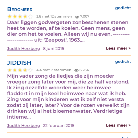
Bergmeer
gedicht
3.8 met 12 stemmen
7.007
Daar liggen godvergeten zonbeschenen stenen
heet te worden, af te koelen. Geen mens, geen
dier om het te voelen. Alleen wij nu even. ---------
-------------- uit: 'Zeepost', 1963.…
Lees meer >
Judith Herzberg
8 juni 2015
JIDDISH
gedicht
4.4 met 7 stemmen
6.264
Mijn vader zong de liedjes die zijn moeder
vroeger zong later voor mij, die ze half verstond.
Ik zing dezelfde woorden weer heimwee
fladdert in mijn keel heimwee naar wat ik heb.
Zing voor mijn kinderen wat ik zelf niet versta
zodat zij later, later? Voor de rozen verwelkt zijn
drinken wij al het bloemenwater. Verdrietige
intieme…
Lees meer >
Judith Herzberg
22 februari 2015