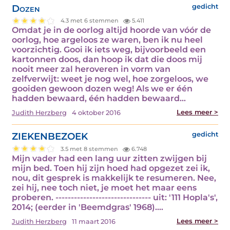
Dozen
gedicht
4.3 met 6 stemmen
5.411
Omdat je in de oorlog altijd hoorde van vóór de
oorlog, hoe argeloos ze waren, ben ik nu heel
voorzichtig. Gooi ik iets weg, bijvoorbeeld een
kartonnen doos, dan hoop ik dat die doos mij
nooit meer zal heroveren in vorm van
zelfverwijt: weet je nog wel, hoe zorgeloos, we
gooiden gewoon dozen weg! Als we er één
hadden bewaard, één hadden bewaard…
Lees meer >
Judith Herzberg
4 oktober 2016
ZIEKENBEZOEK
gedicht
3.5 met 8 stemmen
6.748
Mijn vader had een lang uur zitten zwijgen bij
mijn bed. Toen hij zijn hoed had opgezet zei ik,
nou, dit gesprek is makkelijk te resumeren. Nee,
zei hij, nee toch niet, je moet het maar eens
proberen. ------------------------------- uit: '111 Hopla's',
2014; (eerder in 'Beemdgras' 1968).…
Lees meer >
Judith Herzberg
11 maart 2016