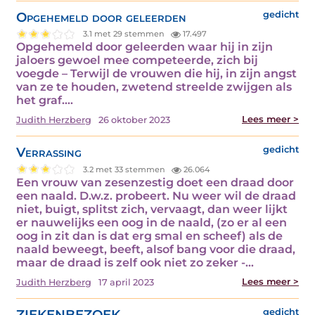
Opgehemeld door geleerden
gedicht
3.1 met 29 stemmen
17.497
Opgehemeld door geleerden waar hij in zijn
jaloers gewoel mee competeerde, zich bij
voegde – Terwijl de vrouwen die hij, in zijn angst
van ze te houden, zwetend streelde zwijgen als
het graf.…
Lees meer >
Judith Herzberg
26 oktober 2023
Verrassing
gedicht
3.2 met 33 stemmen
26.064
Een vrouw van zesenzestig doet een draad door
een naald. D.w.z. probeert. Nu weer wil de draad
niet, buigt, splitst zich, vervaagt, dan weer lijkt
er nauwelijks een oog in de naald, (zo er al een
oog in zit dan is dat erg smal en scheef) als de
naald beweegt, beeft, alsof bang voor die draad,
maar de draad is zelf ook niet zo zeker -…
Lees meer >
Judith Herzberg
17 april 2023
ZIEKENBEZOEK
gedicht