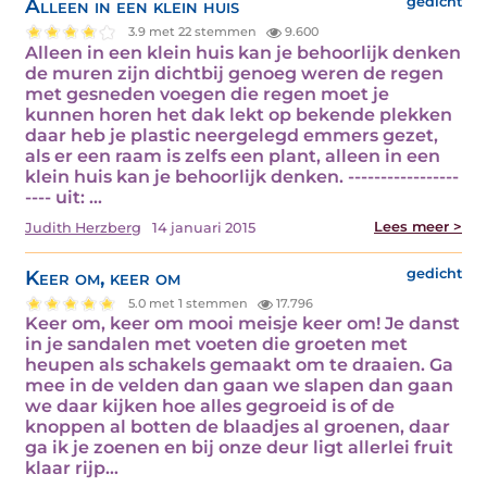
Alleen in een klein huis
gedicht
3.9 met 22 stemmen
9.600
Alleen in een klein huis kan je behoorlijk denken
de muren zijn dichtbij genoeg weren de regen
met gesneden voegen die regen moet je
kunnen horen het dak lekt op bekende plekken
daar heb je plastic neergelegd emmers gezet,
als er een raam is zelfs een plant, alleen in een
klein huis kan je behoorlijk denken. -----------------
---- uit: …
Lees meer >
Judith Herzberg
14 januari 2015
Keer om, keer om
gedicht
5.0 met 1 stemmen
17.796
Keer om, keer om mooi meisje keer om! Je danst
in je sandalen met voeten die groeten met
heupen als schakels gemaakt om te draaien. Ga
mee in de velden dan gaan we slapen dan gaan
we daar kijken hoe alles gegroeid is of de
knoppen al botten de blaadjes al groenen, daar
ga ik je zoenen en bij onze deur ligt allerlei fruit
klaar rijp…