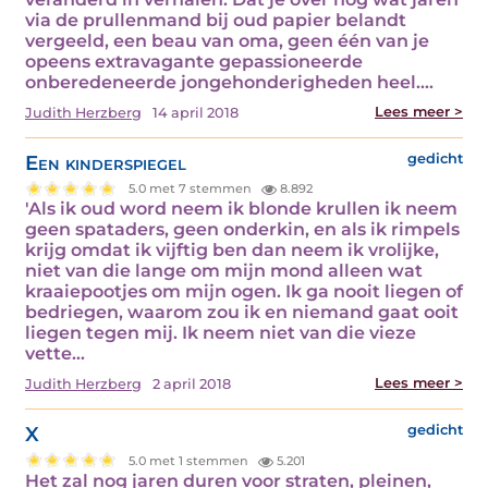
via de prullenmand bij oud papier belandt
vergeeld, een beau van oma, geen één van je
opeens extravagante gepassioneerde
onberedeneerde jongehonderigheden heel.…
Lees meer >
Judith Herzberg
14 april 2018
Een kinderspiegel
gedicht
5.0 met 7 stemmen
8.892
'Als ik oud word neem ik blonde krullen ik neem
geen spataders, geen onderkin, en als ik rimpels
krijg omdat ik vijftig ben dan neem ik vrolijke,
niet van die lange om mijn mond alleen wat
kraaiepootjes om mijn ogen. Ik ga nooit liegen of
bedriegen, waarom zou ik en niemand gaat ooit
liegen tegen mij. Ik neem niet van die vieze
vette…
Lees meer >
Judith Herzberg
2 april 2018
X
gedicht
5.0 met 1 stemmen
5.201
Het zal nog jaren duren voor straten, pleinen,