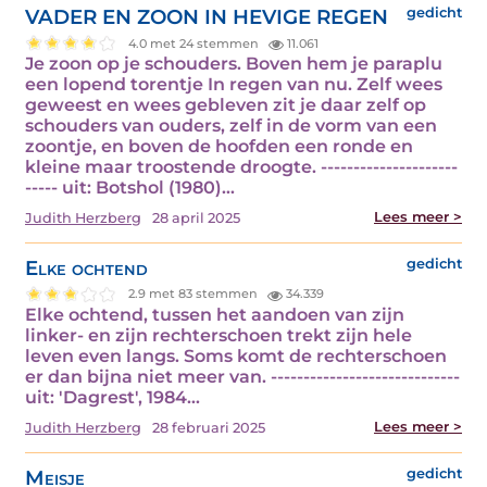
VADER EN ZOON IN HEVIGE REGEN
gedicht
4.0 met 24 stemmen
11.061
Je zoon op je schouders. Boven hem je paraplu
een lopend torentje In regen van nu. Zelf wees
geweest en wees gebleven zit je daar zelf op
schouders van ouders, zelf in de vorm van een
zoontje, en boven de hoofden een ronde en
kleine maar troostende droogte. ---------------------
----- uit: Botshol (1980)…
Lees meer >
Judith Herzberg
28 april 2025
Elke ochtend
gedicht
2.9 met 83 stemmen
34.339
Elke ochtend, tussen het aandoen van zijn
linker- en zijn rechterschoen trekt zijn hele
leven even langs. Soms komt de rechterschoen
er dan bijna niet meer van. -----------------------------
uit: 'Dagrest', 1984…
Lees meer >
Judith Herzberg
28 februari 2025
Meisje
gedicht