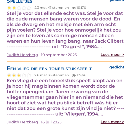
Spelletjes
2.3 met 47 stemmen
16.170
Stel je voor dat ellende echt was. Stel je voor dat
die oude mensen bang waren voor de dood. En
als de dwerg en het meisje met één arm echt
pijn voelen? Stel je voor hoe onmogelijk het zou
zijn om te leven als sommige mensen alleen
waren en hun leven lang bang. naar Jack Gilbert
------------------------- uit: "Dagrest", 1984.…
Lees meer >
Judith Herzberg
10 september 2025
Een vlieg die een toneelstuk speelt
gedicht
2.6 met 35 stemmen
17.826
Een vlieg die een toneelstuk speelt klopt aan en
ja hoor hij mag binnen komen wordt door de
butler opengedaan. Jaren ervaring van de
vliegentemmer gaan hier in en niemand die het
hoort of ziet wat het publiek betreft wàs hij er
niet dat zou een grote kunst zijn vind je niet? ----
--------------------------- uit: 'Vliegen', 1994.…
Lees meer >
Judith Herzberg
16 juli 2025