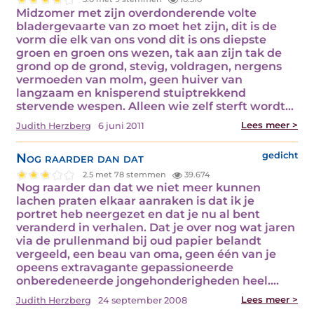
Midzomer met zijn overdonderende volte
bladergevaarte van zo moet het zijn, dit is de
vorm die elk van ons vond dit is ons diepste
groen en groen ons wezen, tak aan zijn tak de
grond op de grond, stevig, voldragen, nergens
vermoeden van molm, geen huiver van
langzaam en knisperend stuiptrekkend
stervende wespen. Alleen wie zelf sterft wordt…
Lees meer >
Judith Herzberg
6 juni 2011
Nog raarder dan dat
gedicht
2.5 met 78 stemmen
39.674
Nog raarder dan dat we niet meer kunnen
lachen praten elkaar aanraken is dat ik je
portret heb neergezet en dat je nu al bent
veranderd in verhalen. Dat je over nog wat jaren
via de prullenmand bij oud papier belandt
vergeeld, een beau van oma, geen één van je
opeens extravagante gepassioneerde
onberedeneerde jongehonderigheden heel.…
Lees meer >
Judith Herzberg
24 september 2008