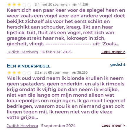
3.4 met 50 stemmen
44.558
Keert zich een paar keer voor de spiegel heen en
weer zoals een vogel voor een andere vogel doet
bekijkt zichzelf als voor het eerst schikt en
herschikt aan schouder, kraag, likt aan haar
lipstick, tuit, fluit als een vogel, rekt zich van
graagte strekt haar nek, lokroept in zich,
giechelt, vliegt. -------------------------- uit: 'Zoals…
Lees meer >
Judith Herzberg
16 februari 2025
Een kinderspiegel
gedicht
3.2 met 65 stemmen
38.250
'Als ik oud word neem ik blonde krullen ik neem
geen spataders, geen onderkin, en als ik rimpels
krijg omdat ik vijftig ben dan neem ik vrolijke,
niet van die lange om mijn mond alleen wat
kraaiepootjes om mijn ogen. Ik ga nooit liegen of
bedriegen, waarom zou ik en niemand gaat ooit
liegen tegen mij. Ik neem niet van die vieze
vette grijze…
Lees meer >
Judith Herzberg
5 september 2024