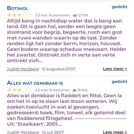
Botshol
gedicht
3.3 met 16 stemmen
12.709
Altijd bang in nachtdiep water dat is bang aan
land. Dit is geen hol, eerder een leegte geen
stootrand voor begrip, begeerte, noch een grot
met ruwe wanden waarin op de tast. Zonder
randen ligt het zonder berm, horizon, houvast.
Geen bodem waarop schaduw meevaart. Helder
het zwartst. Onttrekt zich in verte aan verte
onttrekt zich…
Lees meer >
Judith Herzberg
12 augustus 2007
Alles wat denkbaar is
gedicht
3.2 met 12 stemmen
19.502
Alles wat denkbaar is fladdert en flitst. Geen la
om het in op te slaan laat staan sorteren. Wij
zoeken toevlucht in wat al gevangen,
gedresseerd: boek, film, toneel, elk getemd deel
van fladderend flitsgeheel. -----------------------------
uit: 'Staalkaart', 2001.…
Lees meer >
Judith Herzberg
14 juli 2007