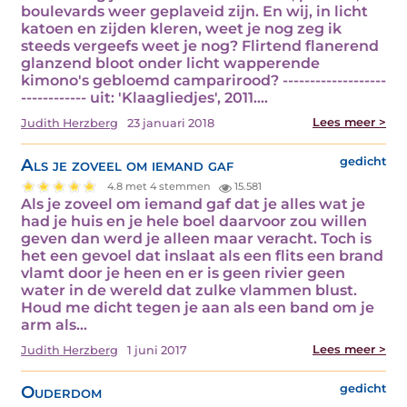
boulevards weer geplaveid zijn. En wij, in licht
katoen en zijden kleren, weet je nog zeg ik
steeds vergeefs weet je nog? Flirtend flanerend
glanzend bloot onder licht wapperende
kimono's gebloemd camparirood? -------------------
------------ uit: 'Klaagliedjes', 2011.…
Lees meer >
Judith Herzberg
23 januari 2018
Als je zoveel om iemand gaf
gedicht
4.8 met 4 stemmen
15.581
Als je zoveel om iemand gaf dat je alles wat je
had je huis en je hele boel daarvoor zou willen
geven dan werd je alleen maar veracht. Toch is
het een gevoel dat inslaat als een flits een brand
vlamt door je heen en er is geen rivier geen
water in de wereld dat zulke vlammen blust.
Houd me dicht tegen je aan als een band om je
arm als…
Lees meer >
Judith Herzberg
1 juni 2017
Ouderdom
gedicht