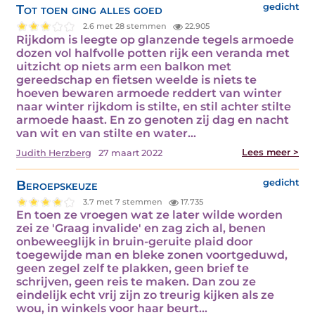
Tot toen ging alles goed
gedicht
2.6 met 28 stemmen
22.905
Rijkdom is leegte op glanzende tegels armoede
dozen vol halfvolle potten rijk een veranda met
uitzicht op niets arm een balkon met
gereedschap en fietsen weelde is niets te
hoeven bewaren armoede reddert van winter
naar winter rijkdom is stilte, en stil achter stilte
armoede haast. En zo genoten zij dag en nacht
van wit en van stilte en water…
Lees meer >
Judith Herzberg
27 maart 2022
Beroepskeuze
gedicht
3.7 met 7 stemmen
17.735
En toen ze vroegen wat ze later wilde worden
zei ze 'Graag invalide' en zag zich al, benen
onbeweeglijk in bruin-geruite plaid door
toegewijde man en bleke zonen voortgeduwd,
geen zegel zelf te plakken, geen brief te
schrijven, geen reis te maken. Dan zou ze
eindelijk echt vrij zijn zo treurig kijken als ze
wou, in winkels voor haar beurt…