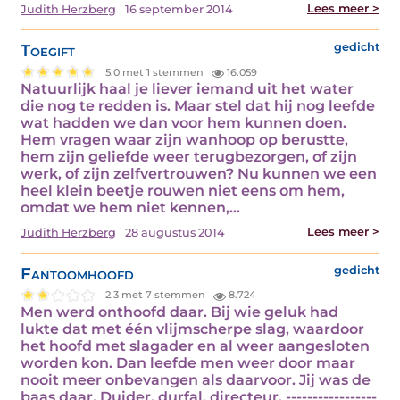
Lees meer >
Judith Herzberg
16 september 2014
Toegift
gedicht
5.0 met 1 stemmen
16.059
Natuurlijk haal je liever iemand uit het water
die nog te redden is. Maar stel dat hij nog leefde
wat hadden we dan voor hem kunnen doen.
Hem vragen waar zijn wanhoop op berustte,
hem zijn geliefde weer terugbezorgen, of zijn
werk, of zijn zelfvertrouwen? Nu kunnen we een
heel klein beetje rouwen niet eens om hem,
omdat we hem niet kennen,…
Lees meer >
Judith Herzberg
28 augustus 2014
Fantoomhoofd
gedicht
2.3 met 7 stemmen
8.724
Men werd onthoofd daar. Bij wie geluk had
lukte dat met één vlijmscherpe slag, waardoor
het hoofd met slagader en al weer aangesloten
worden kon. Dan leefde men weer door maar
nooit meer onbevangen als daarvoor. Jij was de
baas daar. Duider, durfal, directeur. -----------------