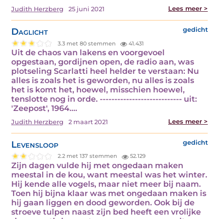
Lees meer >
Judith Herzberg
25 juni 2021
Daglicht
gedicht
3.3 met 80 stemmen
41.431
Uit de chaos van lakens en voorgevoel
opgestaan, gordijnen open, de radio aan, was
plotseling Scarlatti heel helder te verstaan: Nu
alles is zoals het is geworden, nu alles is zoals
het is komt het, hoewel, misschien hoewel,
tenslotte nog in orde. ---------------------------- uit:
'Zeepost', 1964.…
Lees meer >
Judith Herzberg
2 maart 2021
Levensloop
gedicht
2.2 met 137 stemmen
52.129
Zijn dagen vulde hij met ongedaan maken
meestal in de kou, want meestal was het winter.
Hij kende alle vogels, maar niet meer bij naam.
Toen hij bijna klaar was met ongedaan maken is
hij gaan liggen en dood geworden. Ook bij de
stroeve tulpen naast zijn bed heeft een vrolijke