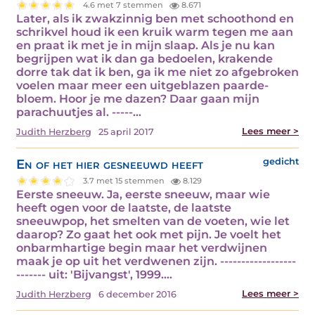
4.6 met 7 stemmen
8.671
Later, als ik zwakzinnig ben met schoothond en
schrikvel houd ik een kruik warm tegen me aan
en praat ik met je in mijn slaap. Als je nu kan
begrijpen wat ik dan ga bedoelen, krakende
dorre tak dat ik ben, ga ik me niet zo afgebroken
voelen maar meer een uitgeblazen paarde-
bloem. Hoor je me dazen? Daar gaan mijn
parachuutjes al. -----…
Lees meer >
Judith Herzberg
25 april 2017
En of het hier gesneeuwd heeft
gedicht
3.7 met 15 stemmen
8.129
Eerste sneeuw. Ja, eerste sneeuw, maar wie
heeft ogen voor de laatste, de laatste
sneeuwpop, het smelten van de voeten, wie let
daarop? Zo gaat het ook met pijn. Je voelt het
onbarmhartige begin maar het verdwijnen
maak je op uit het verdwenen zijn. ------------------
------- uit: 'Bijvangst', 1999.…
Lees meer >
Judith Herzberg
6 december 2016