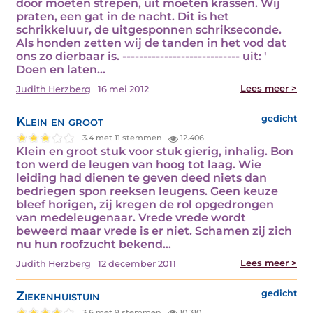
door moeten strepen, uit moeten krassen. Wij
praten, een gat in de nacht. Dit is het
schrikkeluur, de uitgesponnen schrikseconde.
Als honden zetten wij de tanden in het vod dat
ons zo dierbaar is. ---------------------------- uit: '
Doen en laten…
Lees meer >
Judith Herzberg
16 mei 2012
Klein en groot
gedicht
3.4 met 11 stemmen
12.406
Klein en groot stuk voor stuk gierig, inhalig. Bon
ton werd de leugen van hoog tot laag. Wie
leiding had dienen te geven deed niets dan
bedriegen spon reeksen leugens. Geen keuze
bleef horigen, zij kregen de rol opgedrongen
van medeleugenaar. Vrede vrede wordt
beweerd maar vrede is er niet. Schamen zij zich
nu hun roofzucht bekend…
Lees meer >
Judith Herzberg
12 december 2011
Ziekenhuistuin
gedicht
3.6 met 9 stemmen
10.310