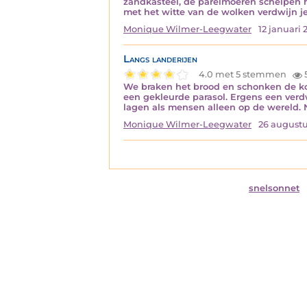
zandkasteel, de parelmoeren schelpen het
met het witte van de wolken verdwijn j
Monique Wilmer-Leegwater
12 januari 
Langs landerijen
4.0 met 5 stemmen
We braken het brood en schonken de kof
een gekleurde parasol. Ergens een verd
lagen als mensen alleen op de wereld.
Monique Wilmer-Leegwater
26 augustu
snelsonnet