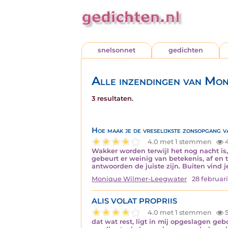
snelsonnet
gedichten
Alle inzendingen van Mo
3 resultaten.
Hoe maak je de vreselijkste zonsopgang v
4.0 met 1 stemmen
4
Wakker worden terwijl het nog nacht is, 
gebeurt er weinig van betekenis, af en 
antwoorden de juiste zijn. Buiten vind 
Monique Wilmer-Leegwater
28 februar
ALIS VOLAT PROPRIIS
4.0 met 1 stemmen
5
dat wat rest, ligt in mij opgeslagen ge