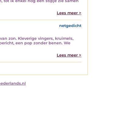
, tot ik enkel nog een stipje zie samen
Lees meer >
netgedicht
n zon. Kleverige vingers, kruimels,
nbericht, een pop zonder benen. We
Lees meer >
nederlands.nl