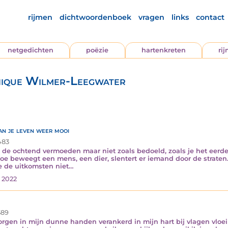
rijmen
dichtwoordenboek
vragen
links
contact
netgedichten
poëzie
hartenkreten
ri
nique Wilmer-Leegwater
an je leven weer mooi
83
de ochtend vermoeden maar niet zoals bedoeld, zoals je het eerder vo
toe beweegt een mens, een dier, slentert er iemand door de strate
je de uitkomsten niet…
i 2022
89
borgen in mijn dunne handen verankerd in mijn hart bij vlagen vlo