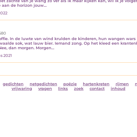
 zachte van je wang zo ver als ik maar kijken kan, wil ik je volgen
e aan de horizon jouw…
2022
580
fie. In de luwte van wind krulden de kinderen, hun wangen wars va
waalde sok, wat lauw bier. Iemand zong. Op het kleed een krante
 Nee, dan morgen. Morgen…
s 2021
gedichten
netgedichten
poëzie
hartenkreten
rijmen
vrijwaring
vragen
links
zoek
contact
inhoud