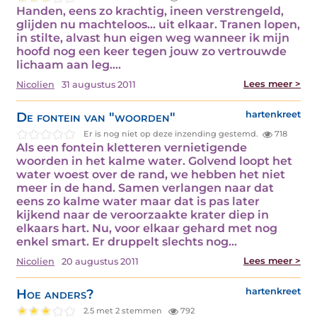
Handen, eens zo krachtig, ineen verstrengeld,
glijden nu machteloos... uit elkaar. Tranen lopen,
in stilte, alvast hun eigen weg wanneer ik mijn
hoofd nog een keer tegen jouw zo vertrouwde
lichaam aan leg.…
Lees meer >
Nicolien
31 augustus 2011
De fontein van "woorden"
hartenkreet
Er is nog niet op deze inzending gestemd.
718
Als een fontein kletteren vernietigende
woorden in het kalme water. Golvend loopt het
water woest over de rand, we hebben het niet
meer in de hand. Samen verlangen naar dat
eens zo kalme water maar dat is pas later
kijkend naar de veroorzaakte krater diep in
elkaars hart. Nu, voor elkaar gehard met nog
enkel smart. Er druppelt slechts nog…
Lees meer >
Nicolien
20 augustus 2011
Hoe anders?
hartenkreet
2.5 met 2 stemmen
792