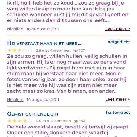
Ik ril, huil, heb het zo koud... zou zo graag bij je
weg willen kruipen maar hoe kan ik bij jou
schuilen wanneer juist jij mij dit gevoel geeft en
er niets anders dan dit tussen ons leeft.…
Lees meer >
Nicolien
16 augustus 2011
Hij verstaat haar niet meer...
netgedicht
2.8 met 4 stemmen
707
Ze zou zo graag, willen huilen, veilig schuilen in
zijn armen. Hij is er nog maar wat ze eens vond
lijkt verdwenen. Zij roept hem met pijn in haar
stem maar hij verstaat haar niet meer. Mooie
foto's van vorig jaar, ze doen haar enkel zeer hij
is niet meer wie hij was zijn stem niet meer
zacht maar zo kras. Van binnen, een ander…
Lees meer >
Nicolien
14 augustus 2011
Gemist ochtendlicht
hartenkreet
4.0 met 4 stemmen
740
De hele wereld slaapt, beseft zij terwijl zij gaapt.
Onder een stille, donkere deken waarbij