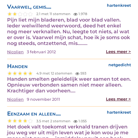
Vaarwel, gemis....
hartenkreet
2.1 met 11 stemmen
1.978
Pijn liet mijn bladeren, blad voor blad vallen.
Ieder welwillend weerwoord, deed het enkel
nog meer verknallen. Nu, leegte tot niets, al wat
er over is. Vaarwel mijn schat, hoe ik je soms ook
nog steeds, ontzettend, mis.....…
Lees meer >
Nicolien
3 februari 2012
Handen
netgedicht
4.9 met 12 stemmen
593
Handen smelten geleidelijk weer samen tot een.
Opnieuw verbonden samen niet meer alleen.
Krachtiger dan voorheen.…
Lees meer >
Nicolien
9 november 2011
Eenzaam en alleen....
hartenkreet
3.5 met 2 stemmen
1.055
Het doek valt toekomst verknald tranen drijven
jou weg ver uit mijn leven wat je kon wou je me