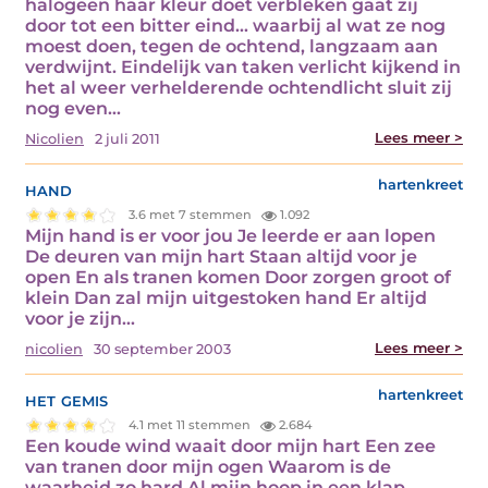
halogeen haar kleur doet verbleken gaat zij
door tot een bitter eind... waarbij al wat ze nog
moest doen, tegen de ochtend, langzaam aan
verdwijnt. Eindelijk van taken verlicht kijkend in
het al weer verhelderende ochtendlicht sluit zij
nog even…
Lees meer >
Nicolien
2 juli 2011
hand
hartenkreet
3.6 met 7 stemmen
1.092
Mijn hand is er voor jou Je leerde er aan lopen
De deuren van mijn hart Staan altijd voor je
open En als tranen komen Door zorgen groot of
klein Dan zal mijn uitgestoken hand Er altijd
voor je zijn…
Lees meer >
nicolien
30 september 2003
het gemis
hartenkreet
4.1 met 11 stemmen
2.684
Een koude wind waait door mijn hart Een zee
van tranen door mijn ogen Waarom is de
waarheid zo hard Al mijn hoop in een klap