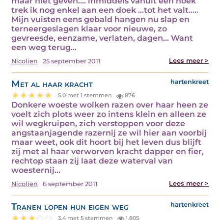
maar niet geven.... inmiddels vanuit een hoek
trek ik nog enkel aan een doek ...tot het valt.....
Mijn vuisten eens gebald hangen nu slap en
terneergeslagen klaar voor nieuwe, zo
gevreesde, eenzame, verlaten, dagen... Want
een weg terug…
Lees meer >
Nicolien
25 september 2011
Met al haar kracht
hartenkreet
5.0 met 1 stemmen
876
Donkere woeste wolken razen over haar heen ze
voelt zich plots weer zo intens klein en alleen ze
wil wegkruipen, zich verstoppen voor deze
angstaanjagende razernij ze wil hier aan voorbij
maar weet, ook dit hoort bij het leven dus blijft
zij met al haar verworven kracht dapper en fier,
rechtop staan zij laat deze waterval van
woesternij…
Lees meer >
Nicolien
6 september 2011
Tranen lopen hun eigen weg
hartenkreet
3.4 met 5 stemmen
1.805