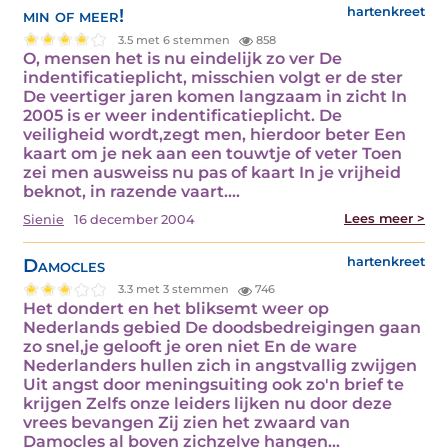
min of meer!
hartenkreet
3.5 met 6 stemmen
858
O, mensen het is nu eindelijk zo ver De
indentificatieplicht, misschien volgt er de ster
De veertiger jaren komen langzaam in zicht In
2005 is er weer indentificatieplicht. De
veiligheid wordt,zegt men, hierdoor beter Een
kaart om je nek aan een touwtje of veter Toen
zei men ausweiss nu pas of kaart In je vrijheid
beknot, in razende vaart.…
Lees meer >
Sienie
16 december 2004
Damocles
hartenkreet
3.3 met 3 stemmen
746
Het dondert en het bliksemt weer op
Nederlands gebied De doodsbedreigingen gaan
zo snel,je gelooft je oren niet En de ware
Nederlanders hullen zich in angstvallig zwijgen
Uit angst door meningsuiting ook zo'n brief te
krijgen Zelfs onze leiders lijken nu door deze
vrees bevangen Zij zien het zwaard van
Damocles al boven zichzelve hangen…