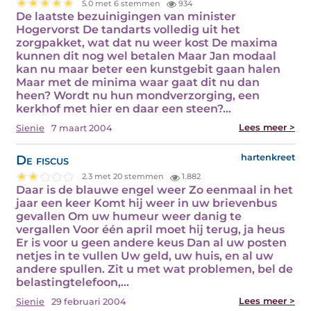
5.0 met 6 stemmen
934
De laatste bezuinigingen van minister
Hogervorst De tandarts volledig uit het
zorgpakket, wat dat nu weer kost De maxima
kunnen dit nog wel betalen Maar Jan modaal
kan nu maar beter een kunstgebit gaan halen
Maar met de minima waar gaat dit nu dan
heen? Wordt nu hun mondverzorging, een
kerkhof met hier en daar een steen?…
Lees meer >
Sienie
7 maart 2004
De fiscus
hartenkreet
2.3 met 20 stemmen
1.882
Daar is de blauwe engel weer Zo eenmaal in het
jaar een keer Komt hij weer in uw brievenbus
gevallen Om uw humeur weer danig te
vergallen Voor één april moet hij terug, ja heus
Er is voor u geen andere keus Dan al uw posten
netjes in te vullen Uw geld, uw huis, en al uw
andere spullen. Zit u met wat problemen, bel de
belastingtelefoon,…
Lees meer >
Sienie
29 februari 2004