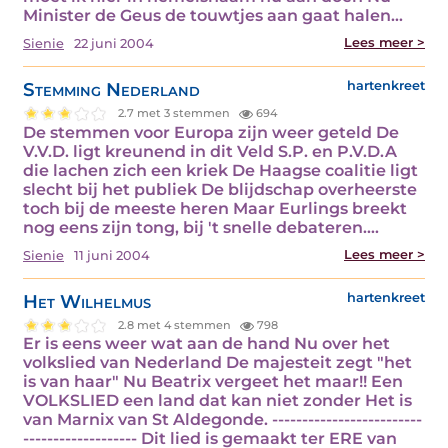
Minister de Geus de touwtjes aan gaat halen…
Lees meer >
Sienie
22 juni 2004
Stemming Nederland
hartenkreet
2.7 met 3 stemmen
694
De stemmen voor Europa zijn weer geteld De
V.V.D. ligt kreunend in dit Veld S.P. en P.V.D.A
die lachen zich een kriek De Haagse coalitie ligt
slecht bij het publiek De blijdschap overheerste
toch bij de meeste heren Maar Eurlings breekt
nog eens zijn tong, bij 't snelle debateren.…
Lees meer >
Sienie
11 juni 2004
Het Wilhelmus
hartenkreet
2.8 met 4 stemmen
798
Er is eens weer wat aan de hand Nu over het
volkslied van Nederland De majesteit zegt "het
is van haar" Nu Beatrix vergeet het maar!! Een
VOLKSLIED een land dat kan niet zonder Het is
van Marnix van St Aldegonde. -------------------------
------------------- Dit lied is gemaakt ter ERE van