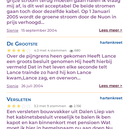
grijze stroom terug moeten gaan halen Ik vraag
mij af, is dit wel acceptabel De beide stromen
gaan toch door dezelfde kabel. Op 1 Januari
2005 wordt de groene stroom door de Nuon in
prijs verhoogd…
Lees meer >
Sienie
15 september 2004
De Grootste
hartenkreet
4.0 met 4 stemmen
680
Over de pijngrens heen gekomen Heeft Lance
een groots besluit genomen Hij heeft hierbij
vermeld Dat in het leven elke seconde telt
Lance trainde zo hard hij kon Lance
kwam,Lance zag, en overwon…
Lees meer >
Sienie
26 juli 2004
Versleten
hartenkreet
3.2 met 9 stemmen
2.156
Een versleten bouwvakker uit Dalen Liep van
het kabinetsbesluit vreselijk te balen Ik ben
kapot en kan binnenkort met pensioen Wat
moet ik hier in hemelsnaam nu aan doen Nu