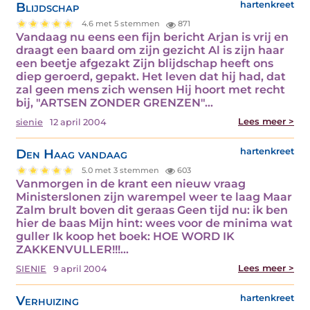
Blijdschap
hartenkreet
4.6 met 5 stemmen
871
Vandaag nu eens een fijn bericht Arjan is vrij en
draagt een baard om zijn gezicht Al is zijn haar
een beetje afgezakt Zijn blijdschap heeft ons
diep geroerd, gepakt. Het leven dat hij had, dat
zal geen mens zich wensen Hij hoort met recht
bij, "ARTSEN ZONDER GRENZEN"…
Lees meer >
sienie
12 april 2004
Den Haag vandaag
hartenkreet
5.0 met 3 stemmen
603
Vanmorgen in de krant een nieuw vraag
Ministerslonen zijn warempel weer te laag Maar
Zalm brult boven dit geraas Geen tijd nu: ik ben
hier de baas Mijn hint: wees voor de minima wat
guller Ik koop het boek: HOE WORD IK
ZAKKENVULLER!!!…
Lees meer >
SIENIE
9 april 2004
Verhuizing
hartenkreet