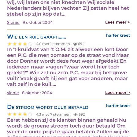
wij, wij laten ons niet knechten Wij sociale
Nederlanders blijven vechten Zij zetten heel het
stelsel op zijn kop dat…
Lees meer >
Sienie
9 oktober 2004
Wie een kuil graaft.......
hartenkreet
4.0 met 1 stemmen
694
In 't kruidvat van 't O.M. zit alweer een lont Door
een P.C. die men zomaar op de straat vond Maar
door Donner wordt deze fout weer afgedekt En
iedereen maar vragen "waar wordt hier toch
gelekt?" Wie zet nu zo'n P.C. maar bij het grove
vuil? Vaak graaft hij een gat voor anderen, maar
valt zelf in de kuil.…
Lees meer >
sienie
8 oktober 2004
De stroom wordt duur betaald
hartenkreet
4.3 met 7 stemmen
692
Eerst hebben zij de klanten binnen gehaald Nu
wordt de groene stroom toch duur betaald Om
weer de oude prijs te gaan betalen Zullen wij de