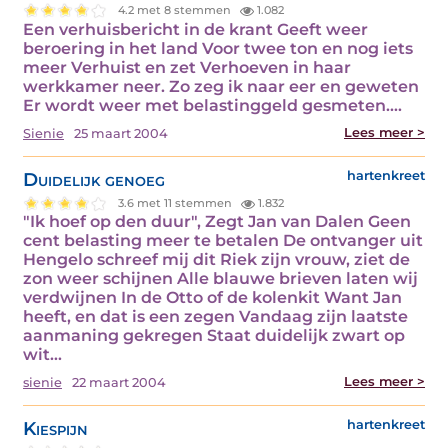
4.2 met 8 stemmen
1.082
Een verhuisbericht in de krant Geeft weer
beroering in het land Voor twee ton en nog iets
meer Verhuist en zet Verhoeven in haar
werkkamer neer. Zo zeg ik naar eer en geweten
Er wordt weer met belastinggeld gesmeten.…
Lees meer >
Sienie
25 maart 2004
Duidelijk genoeg
hartenkreet
3.6 met 11 stemmen
1.832
"Ik hoef op den duur", Zegt Jan van Dalen Geen
cent belasting meer te betalen De ontvanger uit
Hengelo schreef mij dit Riek zijn vrouw, ziet de
zon weer schijnen Alle blauwe brieven laten wij
verdwijnen In de Otto of de kolenkit Want Jan
heeft, en dat is een zegen Vandaag zijn laatste
aanmaning gekregen Staat duidelijk zwart op
wit…
Lees meer >
sienie
22 maart 2004
Kiespijn
hartenkreet