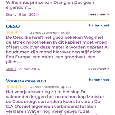
Wilhelmus prince van Orangien Dus geen
eigendom…
Lees meer >
Sienie
6 juni 2004
OESO
hartenkreet
2.5 met 2 stemmen
564
De Oeso die heeft het goed bekeken Weg met
de aftrek hypotheken In dit kabinet moet vroeg
of laat Ook over deze materie worden gepraat Al
houdt men zijn mond hierover nog stijf dicht
Een Europa, een munt, een grondwet, een
plicht.…
Lees meer >
Sienie
27 mei 2004
Voorjaarsoverleg
hartenkreet
3.5 met 4 stemmen
624
Het voorjaarsoverleg zit in het slop De
vakbonden krijgen het nu op hun kop Minister
de Geus dreigt een andere koers te varen De
C.A.O's niet algemeen verbindend te laten
verklaren Wat er nog meer gebeurt, zal