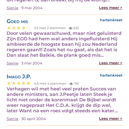
Lees meer >
Sienie
9 mei 2004
Goed mis
hartenkreet
3.5 met 2 stemmen
622
Door velen gewaarschuwd, maar niet geluisterd
Zijn EGO had hem wat anders ingefluisterd Hij
ambieerde de hoogste baan hij zou Nederland
regeren gaan!!! Zoals het nu gaat, als dat het is
Dan slaat het Balkie, de plank goed mis…
Lees meer >
Sienie
3 mei 2004
Imago J.P.
hartenkreet
4.5 met 4 stemmen
741
Verhagen wil met heel veel praten Succes van
andere ministers, aan J.Peetje laten Steek je
licht niet onder de korenmaat De Bijbel wordt
weer nagepraat Het C.D.A. krijgt de dip wel,
later Want na een roes volgt steeds een kater…
Lees meer >
Sienie
30 april 2004