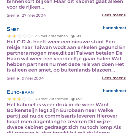
binnenkort blijken Maar dit kabinet gaat alleen
voor de rijken…
Lees meer >
Sienie
27 mei 2004
Smet
hartenkreet
2.3 met 3 stemmen
619
Het C.D.A. heeft weer een nieuwe stunt Een
reisje naar Taiwan wodt aan enkelen gegund En
partners mogen mee,dit zal Taiwan betalen De
Haan wil weer een voordeeltje gaan halen Wat
hebben partners nu met deze reis van doen Het
is alleen een smet, op buitenlands blazoen…
Lees meer >
Sienie
9 mei 2004
Euro-baan
hartenkreet
3.0 met 2 stemmen
657
Het kabinet is weer druk in de weer Want
Bolkensteijn legt zijn Eurobaan neer Welke
partij zal nu de commissaris leveren Hierover
loopt men dagenlang te zeveren Dit wijze-
dwaze kabinet gedraagt zich nu toch lomp Als
dit regeren is, dan breekt bij mij de klomp…