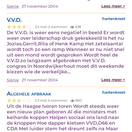
Lees meer >
Sienie
27 november 2004
V.V.D.
hartenkreet
3.5 met 2 stemmen
638
De V.V.D. is weer eens negatief in beeld Er wordt
weer over leiderschap druk gekrakeeld Is het nu
Jozias,Gerrit,Rita of Henk Kamp Het zetelaantal
wordt toch zo een ramp Wanneer er nu niet snel
uit een mond wordt gesproken Wordt heel de
V.V.D.zo langzaam afgebroken Het V.V.D.
congres in Noordwijkerhout moet dit weekende
kiezen wie de werkelijke…
Lees meer >
Sienie
27 november 2004
Algehele afbraak
hartenkreet
3.3 met 6 stemmen
890
Uit de Haagse Ivoren toren Wordt steeds weer
een nieuw plan geboren Al die ministers met
keiharde koppen Helpen sociaal ons land naar
de knoppen Hoe dapper kletsen VVD,D66 en
CDA Met luider stem het dreunt zelfs na Maar