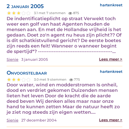
2 januari 2005
hartenkreet
3.1 met 7 stemmen
875
De indentificatieplicht op straat Verwekt toch
weer een golf van haat Agenten houden de
mensen aan. En met de Hollandse vrijheid is het
gedaan. Doet zo'n agent nu heus zijn plicht?? Of
is dit schatkistvullend gericht? De eerste boetes
zijn reeds een feit! Wanneer o wanneer begint
de spertijd*? -------------------------------------------…
Lees meer >
Sienie
3 januari 2005
Onvoorstelbaar
hartenkreet
3.0 met 9 stemmen
775
Door water, wind en modderstromen Is onheil,
dood en verdriet gekomen Duizenden mensen
lieten het leven Door de kracht die de aarde
deed beven Wij denken alles maar naar onze
hand te kunnen zetten Maar de natuur heeft zo
je ziet nog steeds zijn eigen wetten.…
Lees meer >
Sienie
27 december 2004